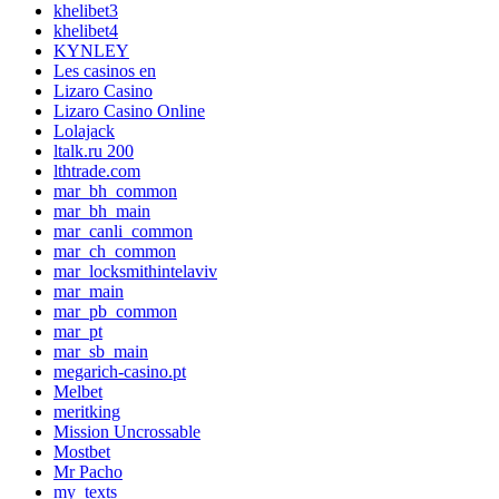
khelibet3
khelibet4
KYNLEY
Les casinos en
Lizaro Casino
Lizaro Casino Online
Lolajack
ltalk.ru 200
lthtrade.com
mar_bh_common
mar_bh_main
mar_canli_common
mar_ch_common
mar_locksmithintelaviv
mar_main
mar_pb_common
mar_pt
mar_sb_main
megarich-casino.pt
Melbet
meritking
Mission Uncrossable
Mostbet
Mr Pacho
my_texts