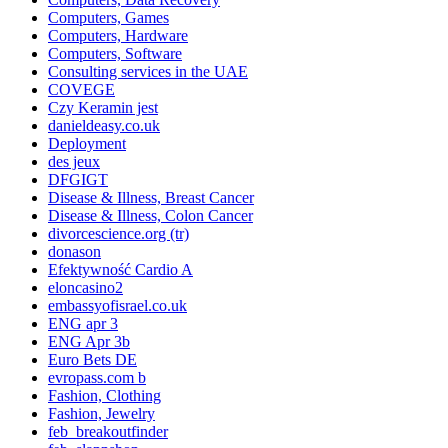
Computers, Games
Computers, Hardware
Computers, Software
Consulting services in the UAE
COVEGE
Czy Keramin jest
danieldeasy.co.uk
Deployment
des jeux
DFGIGT
Disease & Illness, Breast Cancer
Disease & Illness, Colon Cancer
divorcescience.org (tr)
donason
Efektywność Cardio A
eloncasino2
embassyofisrael.co.uk
ENG apr 3
ENG Apr 3b
Euro Bets DE
evropass.com b
Fashion, Clothing
Fashion, Jewelry
feb_breakoutfinder