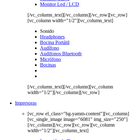
Monitor Led / LCD
[/vc_column_text][/vc_column][/vc_row][vc_row]
[vc_column width="1/2"][vc_column_text]
Sonido
Headphones
Bocina Portátil
Audífono
Audifonos Bluetooth
Micrófono
Bocinas
[/vc_column_text][/vc_column][vc_column
width="1/2"][/vc_column][/vc_row]
Impresoras
[vc_row el_class="bg-yamm-content"][vc_column]
[vc_single_image image="6081" img_size="250"]
[/vc_column][/vc_row][vc_row][vc_column
width="1/2"][vc_column_text]