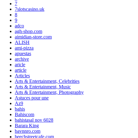
7
7slotscasino.uk
8
9
adco
agh-shop.com
aimidian-store.com
ALISH
ami-pizza
apuestas
archive
aricle
article
Articles
Arts & Entertainment, Celebrities
Arts & Entertainment, Music
Arts & Entertainment, Photography
Astuces pour une
Az9
bahis
Bahiscom
bahistasal nov 6028
Barara King
bavnnro.com
beechstreetcafe.com