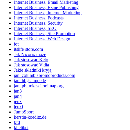
Internet Business, Email Marketing
Internet Business, Ezine Publishing
Internet Business, Internet Marketing
Internet Business, Podcasts
Internet Business, Security
Internet Business, SEO
Internet Business, Site Promotion
Internet Business, Web Design
iot
itslife-store.com
Jak Nicorix może
Jak stosować Keto
Jak stosować Vidia
Jakie składniki kryją
jan_columbiapromoproducts.com
jan_hbgstampede
jan_pb_mkeschoolmap.org
jan3
jan4
jeux
jeuxi
JumpSport
kerstin-koeditz.de
kfd
khelibet