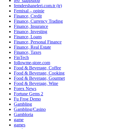
feb_slappshop
femdershaneleri.com.tr (tr)
Femixal – opinie
Finance, Credit
Finance, Currency Trading
Finance, Insurance
Finance, Investing
Finance, Loans
Finance, Personal Finance
Finance, Real Estate
Finance, Taxes
FinTech
followme-store.com
Food & Beverage, Coffee
Food & Beverage, Cooking
Food & Beverage, Gourmet
Food & Beverage, Wine
Forex News
Fortune Gems 2
Fu Frog Demo
Gambling
Gambling/Casino
Gambloria
game
games