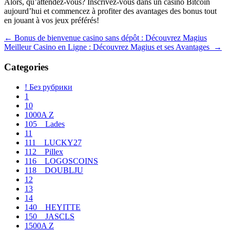
Alors, qu’attendez-vous? Inscrivez-vous dans un casino Bitcoin
aujourd’hui et commencez à profiter des avantages des bonus tout
en jouant à vos jeux préférés!
Navegación
←
Bonus de bienvenue casino sans dépôt : Découvrez Magius
Meilleur Casino en Ligne : Découvrez Magius et ses Avantages
→
de
entradas
Categories
! Без рубрики
1
10
1000A Z
105__Lades
11
111__LUCKY27
112__Pillex
116__LOGOSCOINS
118__DOUBLJU
12
13
14
140__HEYITTE
150__JASCLS
1500A Z