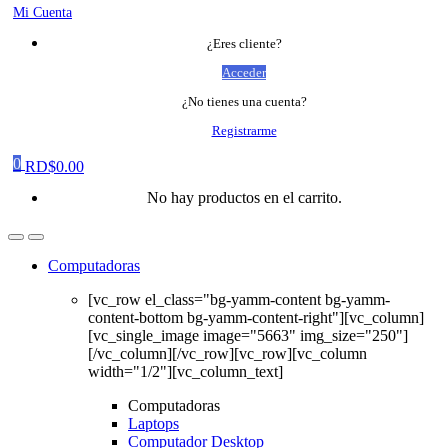
Mi Cuenta
¿Eres cliente?
Acceder
¿No tienes una cuenta?
Registrarme
0
RD$
0.00
No hay productos en el carrito.
Computadoras
[vc_row el_class="bg-yamm-content bg-yamm-
content-bottom bg-yamm-content-right"][vc_column]
[vc_single_image image="5663" img_size="250"]
[/vc_column][/vc_row][vc_row][vc_column
width="1/2"][vc_column_text]
Computadoras
Laptops
Computador Desktop