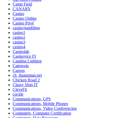
Camp Field
CANARY
Casino
Casino Online
Casino Privé
casino/gambling
casino1
casino2
casino3
casino4
Casinolab
Casinovice FI
Catalina Lighting
Categoría
Cazeus
ch_finansman.net
Chicken Road 2
Classy Slots IT
CleveFit
cocide
Communications, GPS
Communications, Mobile Phones
Communications, Video Conferencing
Computers, Computer Certification
Computers, Data Recovery