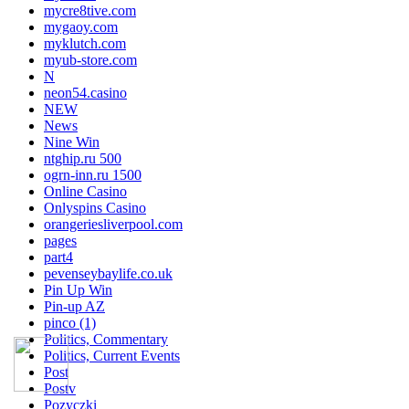
mycre8tive.com
mygaoy.com
myklutch.com
myub-store.com
N
neon54.casino
NEW
News
Nine Win
ntghip.ru 500
ogrn-inn.ru 1500
Online Casino
Onlyspins Casino
orangeriesliverpool.com
pages
part4
pevenseybaylife.co.uk
Pin Up Win
Pin-up AZ
pinco (1)
Politics, Commentary
Politics, Current Events
Post
Postv
Pozyczki