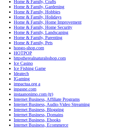
Home & Family, Crafts
Home & Family, Gardening
Home & Family, Hobbies
Home & Family, Holidays
Home & Family, Home Improvement
Home & Family, Home Security
Home & Family, Landscaping
Home & Family, Parenting
Home & Family, Pets
hongo-shop.com
HOTPOP
httpstherealnaturalsshop.com
Ice Casino
Ice Fishing Game
Ideatech
IGaming
impactua.org a
inpasne.com
instaanonimo.com (tr)
Internet Business, Affiliate Programs
Internet Business, Audio-Video Streaming
Internet Business, Blogging
Internet Business, Domains
Internet Business, Ebooks
Internet Business, Ecommerce