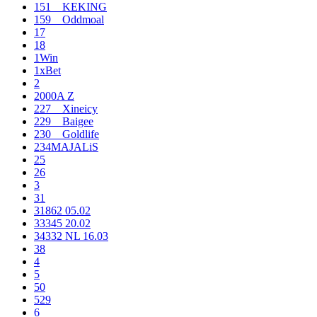
151__KEKING
159__Oddmoal
17
18
1Win
1xBet
2
2000A Z
227__Xineicy
229__Baigee
230__Goldlife
234MAJALiS
25
26
3
31
31862 05.02
33345 20.02
34332 NL 16.03
38
4
5
50
529
6