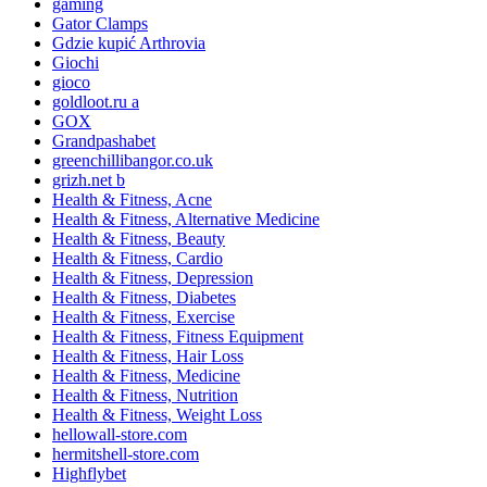
gaming
Gator Clamps
Gdzie kupić Arthrovia
Giochi
gioco
goldloot.ru a
GOX
Grandpashabet
greenchillibangor.co.uk
grizh.net b
Health & Fitness, Acne
Health & Fitness, Alternative Medicine
Health & Fitness, Beauty
Health & Fitness, Cardio
Health & Fitness, Depression
Health & Fitness, Diabetes
Health & Fitness, Exercise
Health & Fitness, Fitness Equipment
Health & Fitness, Hair Loss
Health & Fitness, Medicine
Health & Fitness, Nutrition
Health & Fitness, Weight Loss
hellowall-store.com
hermitshell-store.com
Highflybet