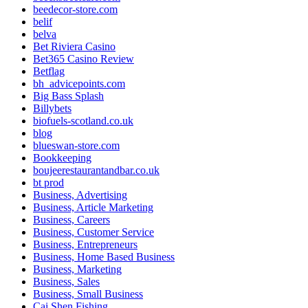
beedecor-store.com
belif
belva
Bet Riviera Casino
Bet365 Casino Review
Betflag
bh_advicepoints.com
Big Bass Splash
Billybets
biofuels-scotland.co.uk
blog
blueswan-store.com
Bookkeeping
boujeerestaurantandbar.co.uk
bt prod
Business, Advertising
Business, Article Marketing
Business, Careers
Business, Customer Service
Business, Entrepreneurs
Business, Home Based Business
Business, Marketing
Business, Sales
Business, Small Business
Cai Shen Fishing