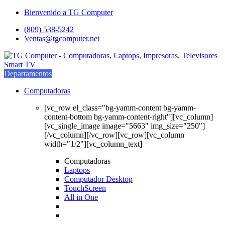
Saltar
saltar
Bienvenido a TG Computer
a
al
(809) 538-5242
navegación
contenido
Ventas@tgcomputer.net
Departamentos
Computadoras
[vc_row el_class="bg-yamm-content bg-yamm-
content-bottom bg-yamm-content-right"][vc_column]
[vc_single_image image="5663" img_size="250"]
[/vc_column][/vc_row][vc_row][vc_column
width="1/2"][vc_column_text]
Computadoras
Laptops
Computador Desktop
TouchScreen
All in One