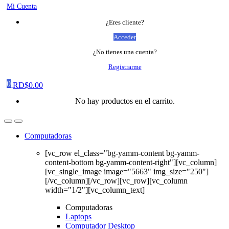
Mi Cuenta
¿Eres cliente?
Acceder
¿No tienes una cuenta?
Registrarme
0
RD$
0.00
No hay productos en el carrito.
Computadoras
[vc_row el_class="bg-yamm-content bg-yamm-
content-bottom bg-yamm-content-right"][vc_column]
[vc_single_image image="5663" img_size="250"]
[/vc_column][/vc_row][vc_row][vc_column
width="1/2"][vc_column_text]
Computadoras
Laptops
Computador Desktop