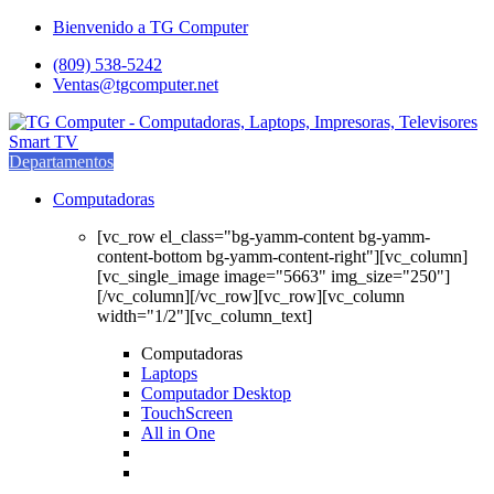
Saltar
saltar
Bienvenido a TG Computer
a
al
(809) 538-5242
navegación
contenido
Ventas@tgcomputer.net
Departamentos
Computadoras
[vc_row el_class="bg-yamm-content bg-yamm-
content-bottom bg-yamm-content-right"][vc_column]
[vc_single_image image="5663" img_size="250"]
[/vc_column][/vc_row][vc_row][vc_column
width="1/2"][vc_column_text]
Computadoras
Laptops
Computador Desktop
TouchScreen
All in One