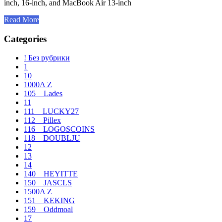
inch, 16-inch, and MacBook Air 13-inch
Read More
Categories
! Без рубрики
1
10
1000A Z
105__Lades
11
111__LUCKY27
112__Pillex
116__LOGOSCOINS
118__DOUBLJU
12
13
14
140__HEYITTE
150__JASCLS
1500A Z
151__KEKING
159__Oddmoal
17