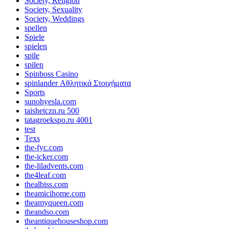
Society, Religion
Society, Sexuality
Society, Weddings
spellen
Spiele
spielen
spile
spilen
Spinboss Casino
spinlander Αθλητικά Στοιχήματα
Sports
sunohyesla.com
taishetczn.ru 500
tatagroekspo.ru 4001
test
Texs
the-fyc.com
the-icker.com
the-liladvents.com
the4leaf.com
thealbiss.com
theamicihome.com
theamyqueen.com
theandso.com
theantiquehouseshop.com