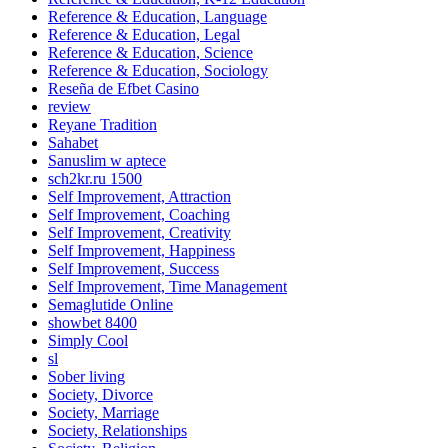
Reference & Education, Language
Reference & Education, Legal
Reference & Education, Science
Reference & Education, Sociology
Reseña de Efbet Casino
review
Reyane Tradition
Sahabet
Sanuslim w aptece
sch2kr.ru 1500
Self Improvement, Attraction
Self Improvement, Coaching
Self Improvement, Creativity
Self Improvement, Happiness
Self Improvement, Success
Self Improvement, Time Management
Semaglutide Online
showbet 8400
Simply Cool
sl
Sober living
Society, Divorce
Society, Marriage
Society, Relationships