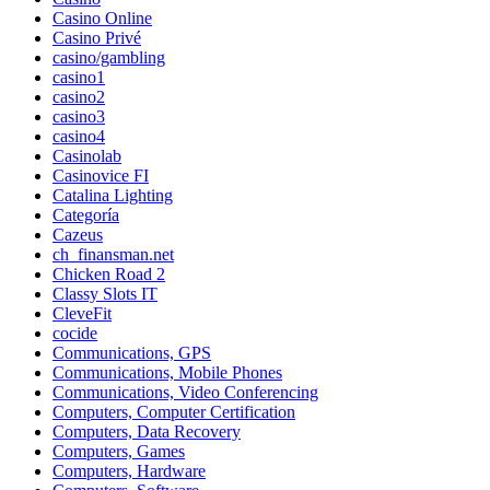
Casino Online
Casino Privé
casino/gambling
casino1
casino2
casino3
casino4
Casinolab
Casinovice FI
Catalina Lighting
Categoría
Cazeus
ch_finansman.net
Chicken Road 2
Classy Slots IT
CleveFit
cocide
Communications, GPS
Communications, Mobile Phones
Communications, Video Conferencing
Computers, Computer Certification
Computers, Data Recovery
Computers, Games
Computers, Hardware