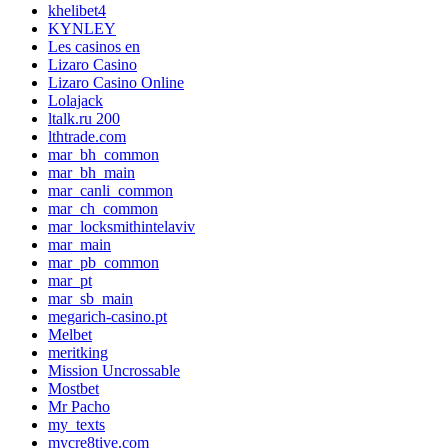
khelibet4
KYNLEY
Les casinos en
Lizaro Casino
Lizaro Casino Online
Lolajack
ltalk.ru 200
lthtrade.com
mar_bh_common
mar_bh_main
mar_canli_common
mar_ch_common
mar_locksmithintelaviv
mar_main
mar_pb_common
mar_pt
mar_sb_main
megarich-casino.pt
Melbet
meritking
Mission Uncrossable
Mostbet
Mr Pacho
my_texts
mycre8tive.com