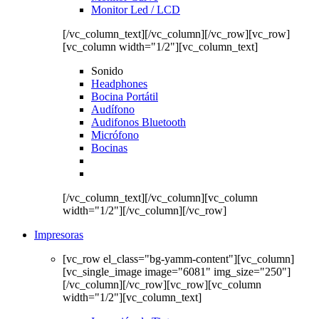
Monitor Led / LCD
[/vc_column_text][/vc_column][/vc_row][vc_row]
[vc_column width="1/2"][vc_column_text]
Sonido
Headphones
Bocina Portátil
Audífono
Audifonos Bluetooth
Micrófono
Bocinas
[/vc_column_text][/vc_column][vc_column
width="1/2"][/vc_column][/vc_row]
Impresoras
[vc_row el_class="bg-yamm-content"][vc_column]
[vc_single_image image="6081" img_size="250"]
[/vc_column][/vc_row][vc_row][vc_column
width="1/2"][vc_column_text]