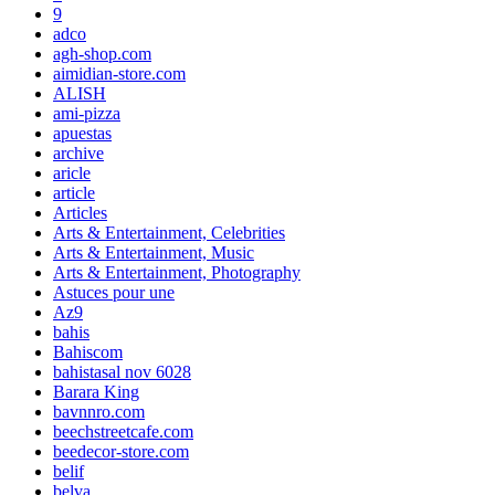
9
adco
agh-shop.com
aimidian-store.com
ALISH
ami-pizza
apuestas
archive
aricle
article
Articles
Arts & Entertainment, Celebrities
Arts & Entertainment, Music
Arts & Entertainment, Photography
Astuces pour une
Az9
bahis
Bahiscom
bahistasal nov 6028
Barara King
bavnnro.com
beechstreetcafe.com
beedecor-store.com
belif
belva