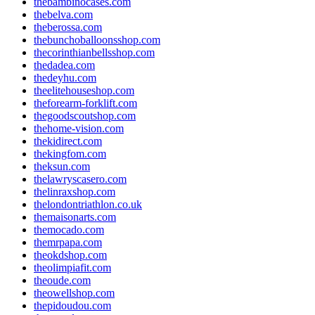
thebambinocases.com
thebelva.com
theberossa.com
thebunchoballoonsshop.com
thecorinthianbellsshop.com
thedadea.com
thedeyhu.com
theelitehouseshop.com
theforearm-forklift.com
thegoodscoutshop.com
thehome-vision.com
thekidirect.com
thekingfom.com
theksun.com
thelawryscasero.com
thelinraxshop.com
thelondontriathlon.co.uk
themaisonarts.com
themocado.com
themrpapa.com
theokdshop.com
theolimpiafit.com
theoude.com
theowellshop.com
thepidoudou.com