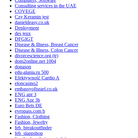
Computers, Software
Consulting services in the UAE
COVEGE
Czy Keramin jest
danieldeasy.co.uk
Deployment
des jeux
DFGIGT
Disease & Illness, Breast Cancer
Disease & Illness, Colon Cancer
divorcescience.org (tr)
dom2online.net 1004
donason
edu-alania.ru 500
Efektywność Cardio A
eloncasino2
embassyofisrael.co.uk
ENG apr 3
ENG Apr 3b
Euro Bets DE
evropass.com b
Fashion, Clothing
Fashion, Jewelry
feb_breakoutfinder
feb_slappshop