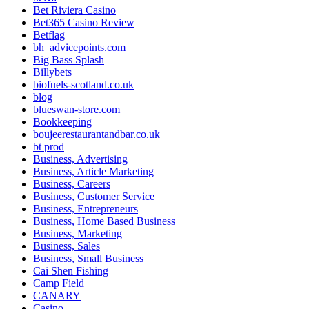
Bet Riviera Casino
Bet365 Casino Review
Betflag
bh_advicepoints.com
Big Bass Splash
Billybets
biofuels-scotland.co.uk
blog
blueswan-store.com
Bookkeeping
boujeerestaurantandbar.co.uk
bt prod
Business, Advertising
Business, Article Marketing
Business, Careers
Business, Customer Service
Business, Entrepreneurs
Business, Home Based Business
Business, Marketing
Business, Sales
Business, Small Business
Cai Shen Fishing
Camp Field
CANARY
Casino