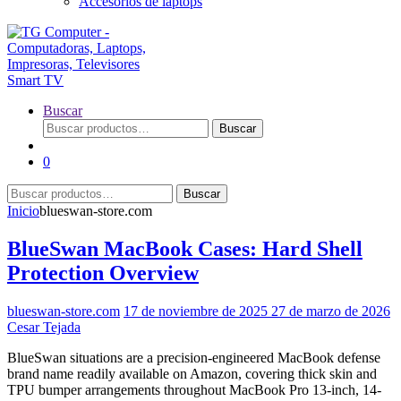
Accesorios de laptops
Buscar
Buscar
Buscar
por:
0
Buscar
Buscar
por:
Inicio
blueswan-store.com
BlueSwan MacBook Cases: Hard Shell
Protection Overview
blueswan-store.com
17 de noviembre de 2025
27 de marzo de 2026
Cesar Tejada
BlueSwan situations are a precision-engineered MacBook defense
brand name readily available on Amazon, covering thick skin and
TPU bumper arrangements throughout MacBook Pro 13-inch, 14-