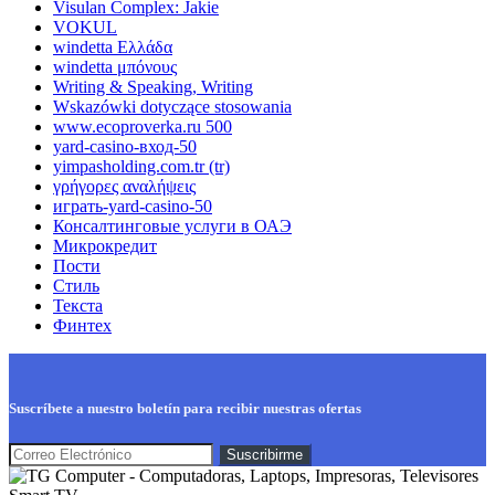
Visulan Complex: Jakie
VOKUL
windetta Ελλάδα
windetta μπόνους
Writing & Speaking, Writing
Wskazówki dotyczące stosowania
www.ecoproverka.ru 500
yard-casino-вход-50
yimpasholding.com.tr (tr)
γρήγορες αναλήψεις
играть-yard-casino-50
Консалтинговые услуги в ОАЭ
Микрокредит
Пости
Стиль
Текста
Финтех
Suscríbete a nuestro boletín para recibir nuestras ofertas