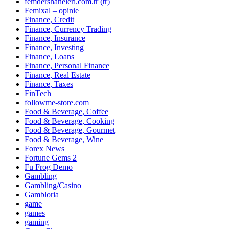
femdershaneleri.com.tr (tr)
Femixal – opinie
Finance, Credit
Finance, Currency Trading
Finance, Insurance
Finance, Investing
Finance, Loans
Finance, Personal Finance
Finance, Real Estate
Finance, Taxes
FinTech
followme-store.com
Food & Beverage, Coffee
Food & Beverage, Cooking
Food & Beverage, Gourmet
Food & Beverage, Wine
Forex News
Fortune Gems 2
Fu Frog Demo
Gambling
Gambling/Casino
Gambloria
game
games
gaming