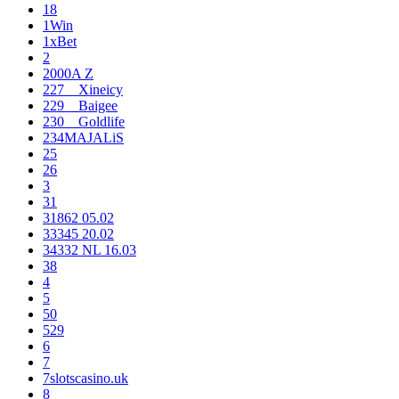
18
1Win
1xBet
2
2000A Z
227__Xineicy
229__Baigee
230__Goldlife
234MAJALiS
25
26
3
31
31862 05.02
33345 20.02
34332 NL 16.03
38
4
5
50
529
6
7
7slotscasino.uk
8