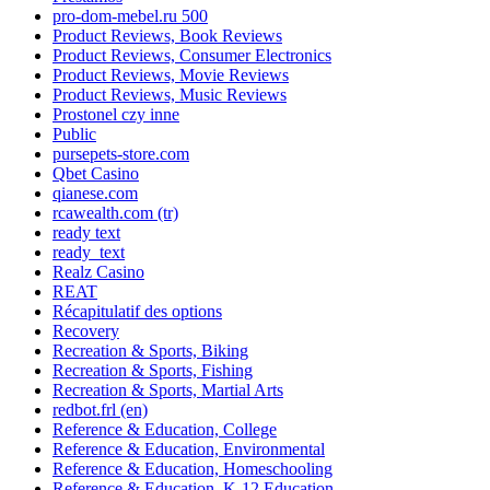
pro-dom-mebel.ru 500
Product Reviews, Book Reviews
Product Reviews, Consumer Electronics
Product Reviews, Movie Reviews
Product Reviews, Music Reviews
Prostonel czy inne
Public
pursepets-store.com
Qbet Casino
qianese.com
rcawealth.com (tr)
ready text
ready_text
Realz Casino
REAT
Récapitulatif des options
Recovery
Recreation & Sports, Biking
Recreation & Sports, Fishing
Recreation & Sports, Martial Arts
redbot.frl (en)
Reference & Education, College
Reference & Education, Environmental
Reference & Education, Homeschooling
Reference & Education, K-12 Education