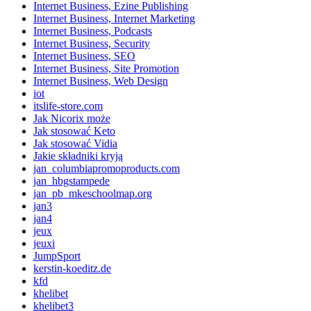
Internet Business, Ezine Publishing
Internet Business, Internet Marketing
Internet Business, Podcasts
Internet Business, Security
Internet Business, SEO
Internet Business, Site Promotion
Internet Business, Web Design
iot
itslife-store.com
Jak Nicorix może
Jak stosować Keto
Jak stosować Vidia
Jakie składniki kryją
jan_columbiapromoproducts.com
jan_hbgstampede
jan_pb_mkeschoolmap.org
jan3
jan4
jeux
jeuxi
JumpSport
kerstin-koeditz.de
kfd
khelibet
khelibet3