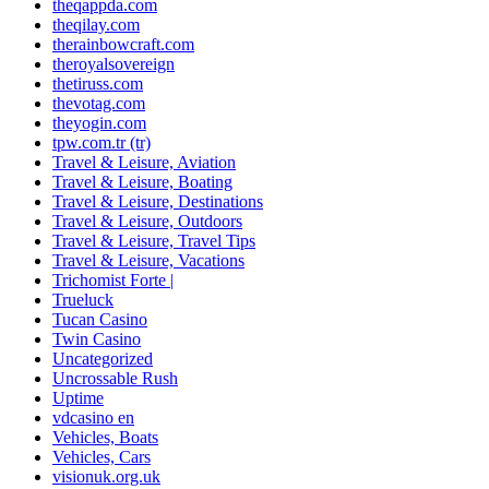
theqappda.com
theqilay.com
therainbowcraft.com
theroyalsovereign
thetiruss.com
thevotag.com
theyogin.com
tpw.com.tr (tr)
Travel & Leisure, Aviation
Travel & Leisure, Boating
Travel & Leisure, Destinations
Travel & Leisure, Outdoors
Travel & Leisure, Travel Tips
Travel & Leisure, Vacations
Trichomist Forte |
Trueluck
Tucan Casino
Twin Casino
Uncategorized
Uncrossable Rush
Uptime
vdcasino en
Vehicles, Boats
Vehicles, Cars
visionuk.org.uk