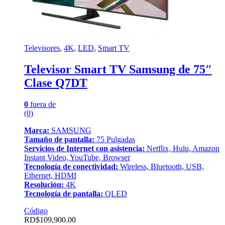
Televisores
,
4K
,
LED
,
Smart TV
Televisor Smart TV Samsung de 75″
Clase Q7DT
0
fuera de
(0)
Marca:
SAMSUNG
Tamaño de pantalla:
75 Pulgadas
Servicios de Internet con asistencia:
Netflix, Hulu, Amazon
Instant Video, YouTube, Browser
Tecnología de conectividad:
Wireless, Bluetooth, USB,
Ethernet, HDMI
Resolución:
4K
Tecnología de pantalla:
QLED
Código
RD$
109,900.00