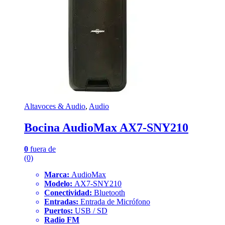
Altavoces & Audio
,
Audio
Bocina AudioMax AX7-SNY210
0
fuera de
(0)
Marca:
AudioMax
Modelo:
AX7-SNY210
Conectividad:
Bluetooth
Entradas:
Entrada de Micrófono
Puertos:
USB / SD
Radio FM