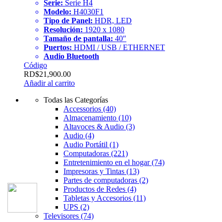
Serie:
Serie H4
Modelo:
H4030F1
Tipo de Panel:
HDR, LED
Resolución:
1920 x 1080
Tamaño de pantalla:
40″
Puertos:
HDMI / USB / ETHERNET
Audio Bluetooth
Código
RD$
21,900.00
Añadir al carrito
Todas las Categorías
Accessorios
(40)
Almacenamiento
(10)
Altavoces & Audio
(3)
Audio
(4)
Audio Portátil
(1)
Computadoras
(221)
Entretenimiento en el hogar
(74)
Impresoras y Tintas
(13)
Partes de computadoras
(2)
Productos de Redes
(4)
Tabletas y Accesorios
(11)
UPS
(2)
Televisores
(74)