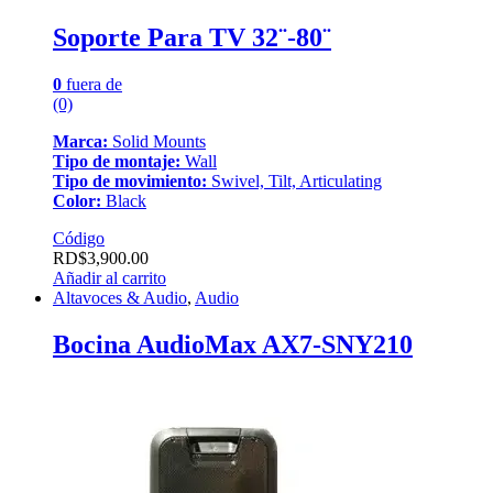
Soporte Para TV 32¨-80¨
0
fuera de
(0)
Marca:
Solid Mounts
Tipo de montaje:
Wall
Tipo de movimiento:
Swivel, Tilt, Articulating
Color:
Black
Código
RD$
3,900.00
Añadir al carrito
Altavoces & Audio
,
Audio
Bocina AudioMax AX7-SNY210