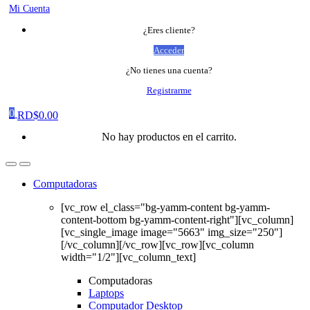
Mi Cuenta
¿Eres cliente?
Acceder
¿No tienes una cuenta?
Registrarme
0
RD$
0.00
No hay productos en el carrito.
Computadoras
[vc_row el_class="bg-yamm-content bg-yamm-
content-bottom bg-yamm-content-right"][vc_column]
[vc_single_image image="5663" img_size="250"]
[/vc_column][/vc_row][vc_row][vc_column
width="1/2"][vc_column_text]
Computadoras
Laptops
Computador Desktop