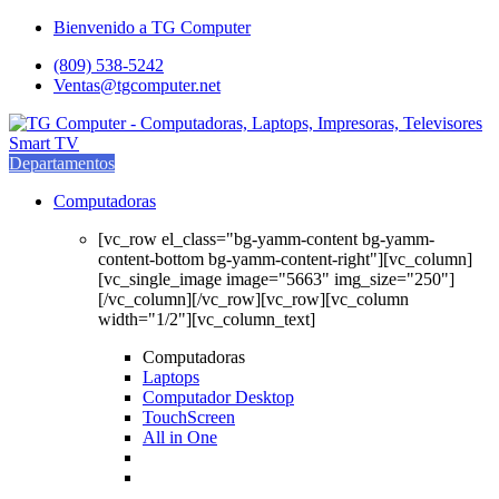
Saltar
saltar
Bienvenido a TG Computer
a
al
(809) 538-5242
navegación
contenido
Ventas@tgcomputer.net
Departamentos
Computadoras
[vc_row el_class="bg-yamm-content bg-yamm-
content-bottom bg-yamm-content-right"][vc_column]
[vc_single_image image="5663" img_size="250"]
[/vc_column][/vc_row][vc_row][vc_column
width="1/2"][vc_column_text]
Computadoras
Laptops
Computador Desktop
TouchScreen
All in One