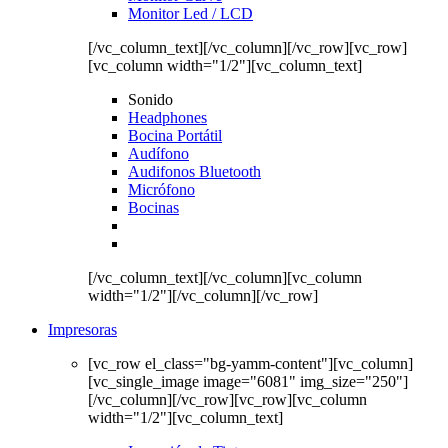
Monitor Led / LCD
[/vc_column_text][/vc_column][/vc_row][vc_row]
[vc_column width="1/2"][vc_column_text]
Sonido
Headphones
Bocina Portátil
Audífono
Audifonos Bluetooth
Micrófono
Bocinas
[/vc_column_text][/vc_column][vc_column
width="1/2"][/vc_column][/vc_row]
Impresoras
[vc_row el_class="bg-yamm-content"][vc_column]
[vc_single_image image="6081" img_size="250"]
[/vc_column][/vc_row][vc_row][vc_column
width="1/2"][vc_column_text]