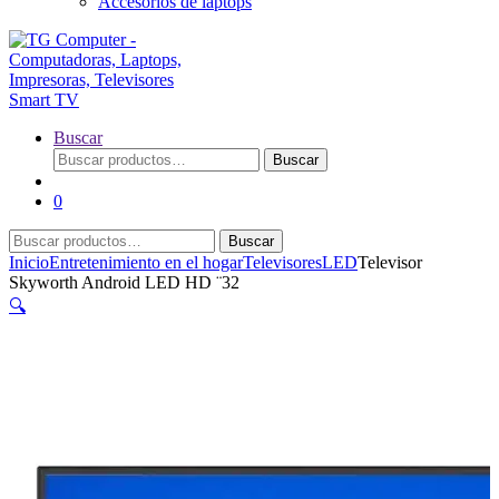
Accesorios de laptops
Buscar
Buscar
Buscar
por:
0
Buscar
Buscar
por:
Inicio
Entretenimiento en el hogar
Televisores
LED
Televisor
Skyworth Android LED HD ¨32
🔍