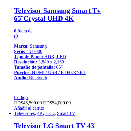
Televisor Samsung Smart Tv
65¨Crystal UHD 4K
0
fuera de
(0)
Marca:
Samsung
Serie:
TU7000
Tipo de Panel:
HDR, LED
Resolución:
3,840 x 2,160
Tamaño de pantalla:
65″
Puertos:
HDMI / USB / ETHERNET
Audio:
Bluetooth
Código
RD$
45,500.00
RD$
54,000.00
Añadir al carrito
Televisores
,
4K
,
LED
,
Smart TV
Televisor LG Smart TV 43¨