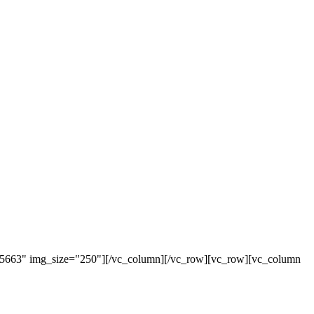
"5663" img_size="250"][/vc_column][/vc_row][vc_row][vc_column