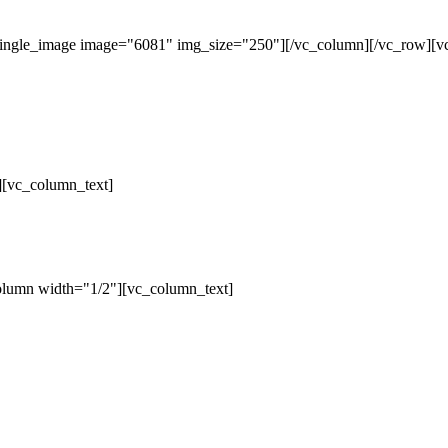
single_image image="6081" img_size="250"][/vc_column][/vc_row][v
][vc_column_text]
olumn width="1/2"][vc_column_text]