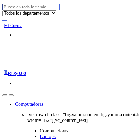
Buscar:
Mi Cuenta
0
RD$
0.00
Computadoras
[vc_row el_class="bg-yamm-content bg-yamm-content-
width="1/2"][vc_column_text]
Computadoras
Laptops