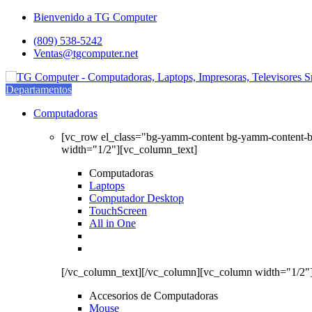
Saltar
saltar
Bienvenido a TG Computer
a
al
(809) 538-5242
navegación
contenido
Ventas@tgcomputer.net
Departamentos
Computadoras
[vc_row el_class="bg-yamm-content bg-yamm-content-
width="1/2"][vc_column_text]
Computadoras
Laptops
Computador Desktop
TouchScreen
All in One
[/vc_column_text][/vc_column][vc_column width="1/2"
Accesorios de Computadoras
Mouse