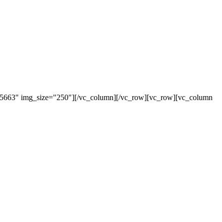
"5663" img_size="250"][/vc_column][/vc_row][vc_row][vc_column