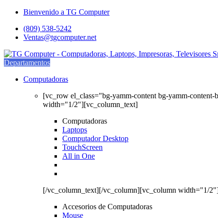
Saltar
saltar
Bienvenido a TG Computer
a
al
(809) 538-5242
navegación
contenido
Ventas@tgcomputer.net
Departamentos
Computadoras
[vc_row el_class="bg-yamm-content bg-yamm-content-
width="1/2"][vc_column_text]
Computadoras
Laptops
Computador Desktop
TouchScreen
All in One
[/vc_column_text][/vc_column][vc_column width="1/2"
Accesorios de Computadoras
Mouse