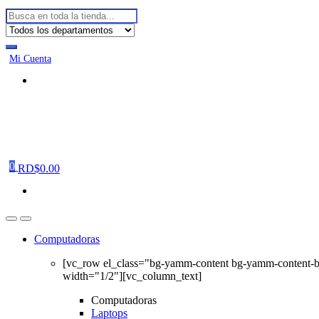
Buscar:
Mi Cuenta
0
RD$
0.00
Computadoras
[vc_row el_class="bg-yamm-content bg-yamm-content-
width="1/2"][vc_column_text]
Computadoras
Laptops