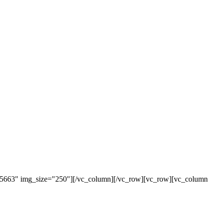
"5663" img_size="250"][/vc_column][/vc_row][vc_row][vc_column