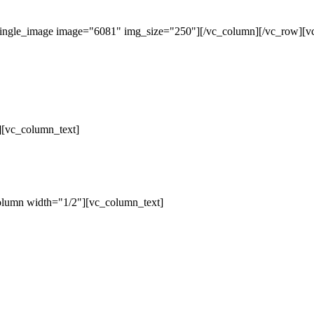
single_image image="6081" img_size="250"][/vc_column][/vc_row][v
][vc_column_text]
olumn width="1/2"][vc_column_text]