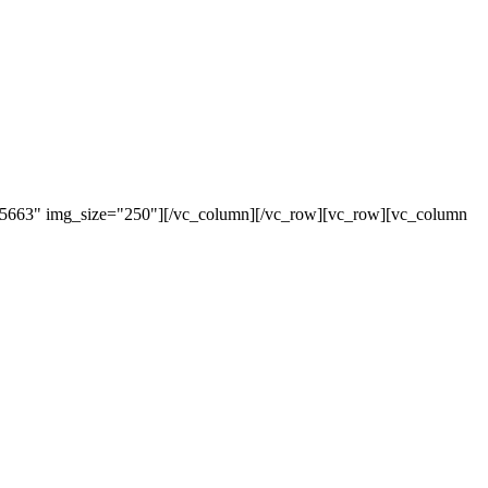
"5663" img_size="250"][/vc_column][/vc_row][vc_row][vc_column