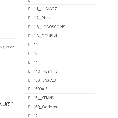
11
111__LUCKY27
112__Pillex
116__LOGOSCOINS
118__DOUBLJU
12
ka; rakibi
13
14
140__HEYITTE
150__JASCLS
1500A Z
151__KEKING
άλυση
159__Oddmoal
17