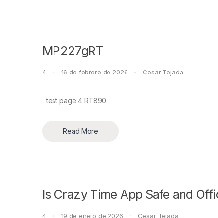
MP227gRT
4
16 de febrero de 2026
Cesar Tejada
test page 4 RT890
Read More
Is Crazy Time App Safe and Offic
4
19 de enero de 2026
Cesar Tejada