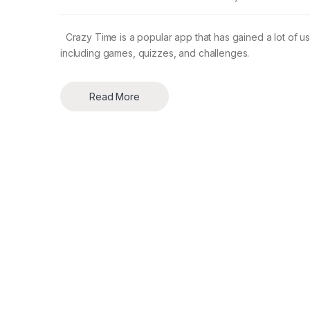
Crazy Time is a popular app that has gained a lot of use
including games, quizzes, and challenges.
Read More