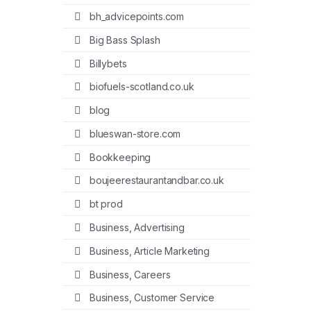
bh_advicepoints.com
Big Bass Splash
Billybets
biofuels-scotland.co.uk
blog
blueswan-store.com
Bookkeeping
boujeerestaurantandbar.co.uk
bt prod
Business, Advertising
Business, Article Marketing
Business, Careers
Business, Customer Service