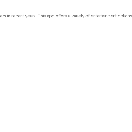
rs in recent years. This app offers a variety of entertainment options