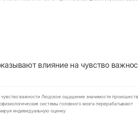
казывают влияние на чувство важно
а чувство важности Людское ощущение значимости происшест
рофизиологические системы головного мозга перерабатывают
мируя индивидуальную оценку