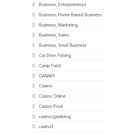
Business, Entrepreneurs
Business, Home Based Business
Business, Marketing
Business, Sales
Business, Small Business
Cai Shen Fishing
Camp Field
CANARY
Casino
Casino Online
Casino Privé
casino/gambling
casino1