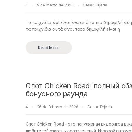
4
9 de marzo de 2026
Cesar Tejada
Τα παιχνίδια slot είναι ένα από τα πιο δημοφιλή εί
τα παιχνίδια αυτά είναι τόσο δημοφιλή είναι η
Read More
Слот Chicken Road: полный об
бонусного раунда
4
26 de febrero de 2026
Cesar Tejada
Слот Chicken Road – это популярная видеоигра в 
любителей азартных развлечений. Игровой автома