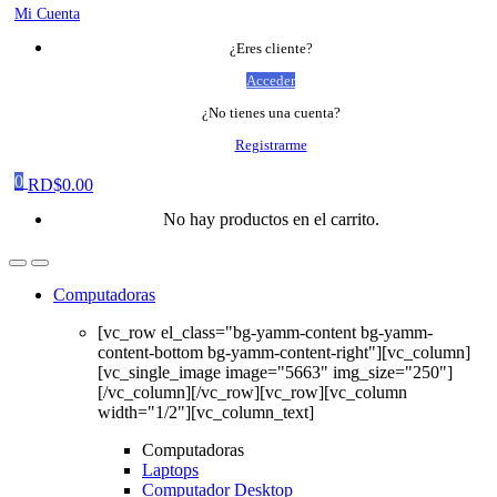
Mi Cuenta
¿Eres cliente?
Acceder
¿No tienes una cuenta?
Registrarme
0
RD$
0.00
No hay productos en el carrito.
Computadoras
[vc_row el_class="bg-yamm-content bg-yamm-
content-bottom bg-yamm-content-right"][vc_column]
[vc_single_image image="5663" img_size="250"]
[/vc_column][/vc_row][vc_row][vc_column
width="1/2"][vc_column_text]
Computadoras
Laptops
Computador Desktop