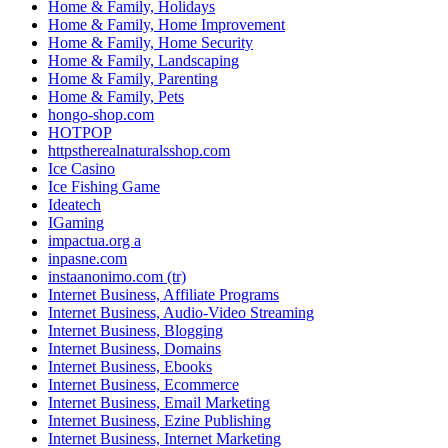
Home & Family, Holidays
Home & Family, Home Improvement
Home & Family, Home Security
Home & Family, Landscaping
Home & Family, Parenting
Home & Family, Pets
hongo-shop.com
HOTPOP
httpstherealnaturalsshop.com
Ice Casino
Ice Fishing Game
Ideatech
IGaming
impactua.org a
inpasne.com
instaanonimo.com (tr)
Internet Business, Affiliate Programs
Internet Business, Audio-Video Streaming
Internet Business, Blogging
Internet Business, Domains
Internet Business, Ebooks
Internet Business, Ecommerce
Internet Business, Email Marketing
Internet Business, Ezine Publishing
Internet Business, Internet Marketing