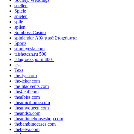
Society, Weddings
spellen
Spiele
spielen
spile
spilen
Spinboss Casino
spinlander Αθλητικά Στοιχήματα
Sports
sunohyesla.com
taishetczn.ru 500
tatagroekspo.ru 4001
test
Texs
the-fyc.com
the-icker.com
the-liladvents.com
the4leaf.com
thealbiss.com
theamicihome.com
theamyqueen.com
theandso.com
theantiquehouseshop.com
thebambinocases.com
thebelva.com