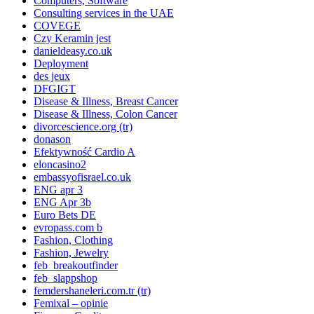
Computers, Software
Consulting services in the UAE
COVEGE
Czy Keramin jest
danieldeasy.co.uk
Deployment
des jeux
DFGIGT
Disease & Illness, Breast Cancer
Disease & Illness, Colon Cancer
divorcescience.org (tr)
donason
Efektywność Cardio A
eloncasino2
embassyofisrael.co.uk
ENG apr 3
ENG Apr 3b
Euro Bets DE
evropass.com b
Fashion, Clothing
Fashion, Jewelry
feb_breakoutfinder
feb_slappshop
femdershaneleri.com.tr (tr)
Femixal – opinie