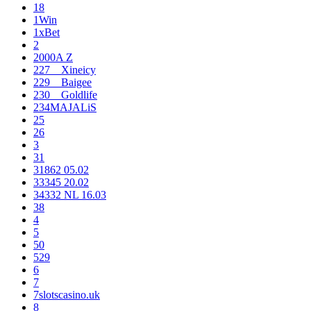
18
1Win
1xBet
2
2000A Z
227__Xineicy
229__Baigee
230__Goldlife
234MAJALiS
25
26
3
31
31862 05.02
33345 20.02
34332 NL 16.03
38
4
5
50
529
6
7
7slotscasino.uk
8