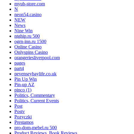
myub-store.com
N
neon54.casino
NEW
News
Nine Win
ntghip.ru 500
ogrn-inn.ru 1500
Online Casino
Onlyspins Casino
orangeriesliverpool.com
pages
part4
pevenseybaylife.co.uk
Pin Up Win
Pin-up AZ
pinco (1)
Politics, Commentary
Politics, Current Events
Post
Postv
Pozyczki
Prestamos
pro-dom-mebel.ru 500
Product Reviews, Book Reviews