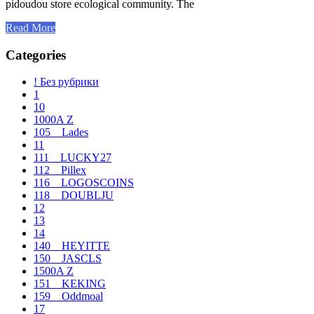
pidoudou store ecological community. The
Read More
Categories
! Без рубрики
1
10
1000A Z
105__Lades
11
111__LUCKY27
112__Pillex
116__LOGOSCOINS
118__DOUBLJU
12
13
14
140__HEYITTE
150__JASCLS
1500A Z
151__KEKING
159__Oddmoal
17