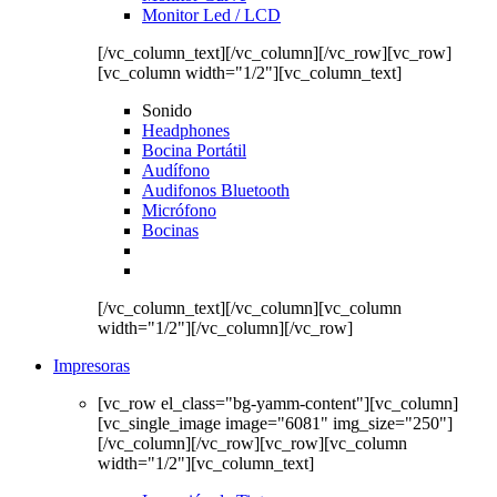
Monitor Led / LCD
[/vc_column_text][/vc_column][/vc_row][vc_row]
[vc_column width="1/2"][vc_column_text]
Sonido
Headphones
Bocina Portátil
Audífono
Audifonos Bluetooth
Micrófono
Bocinas
[/vc_column_text][/vc_column][vc_column
width="1/2"][/vc_column][/vc_row]
Impresoras
[vc_row el_class="bg-yamm-content"][vc_column]
[vc_single_image image="6081" img_size="250"]
[/vc_column][/vc_row][vc_row][vc_column
width="1/2"][vc_column_text]