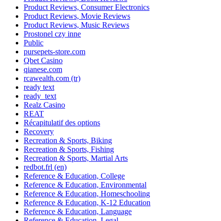
Product Reviews, Consumer Electronics
Product Reviews, Movie Reviews
Product Reviews, Music Reviews
Prostonel czy inne
Public
pursepets-store.com
Qbet Casino
qianese.com
rcawealth.com (tr)
ready text
ready_text
Realz Casino
REAT
Récapitulatif des options
Recovery
Recreation & Sports, Biking
Recreation & Sports, Fishing
Recreation & Sports, Martial Arts
redbot.frl (en)
Reference & Education, College
Reference & Education, Environmental
Reference & Education, Homeschooling
Reference & Education, K-12 Education
Reference & Education, Language
Reference & Education, Legal