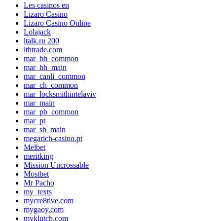
Les casinos en
Lizaro Casino
Lizaro Casino Online
Lolajack
ltalk.ru 200
lthtrade.com
mar_bh_common
mar_bh_main
mar_canli_common
mar_ch_common
mar_locksmithintelaviv
mar_main
mar_pb_common
mar_pt
mar_sb_main
megarich-casino.pt
Melbet
meritking
Mission Uncrossable
Mostbet
Mr Pacho
my_texts
mycre8tive.com
mygaoy.com
myklutch.com