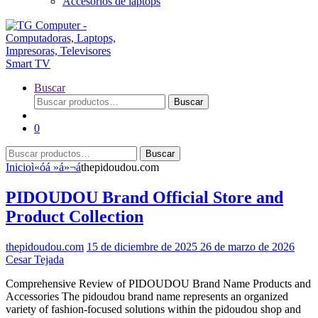
Accesorios de laptops
Buscar
Buscar
Buscar
por:
0
Buscar
Buscar
por:
Inicio
ì«óá »á»¬á
thepidoudou.com
PIDOUDOU Brand Official Store and
Product Collection
thepidoudou.com
15 de diciembre de 2025
26 de marzo de 2026
Cesar Tejada
Comprehensive Review of PIDOUDOU Brand Name Products and
Accessories The pidoudou brand name represents an organized
variety of fashion-focused solutions within the pidoudou shop and