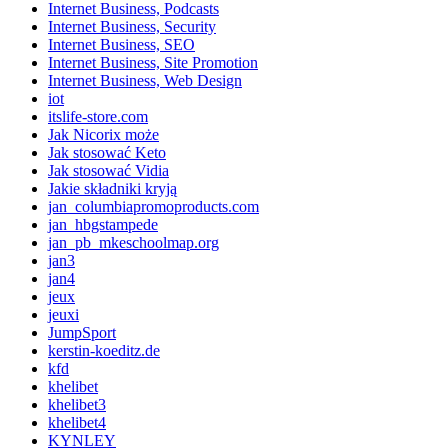
Internet Business, Podcasts
Internet Business, Security
Internet Business, SEO
Internet Business, Site Promotion
Internet Business, Web Design
iot
itslife-store.com
Jak Nicorix może
Jak stosować Keto
Jak stosować Vidia
Jakie składniki kryją
jan_columbiapromoproducts.com
jan_hbgstampede
jan_pb_mkeschoolmap.org
jan3
jan4
jeux
jeuxi
JumpSport
kerstin-koeditz.de
kfd
khelibet
khelibet3
khelibet4
KYNLEY