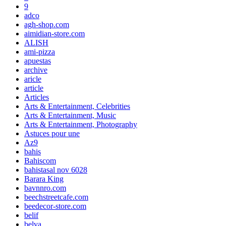
9
adco
agh-shop.com
aimidian-store.com
ALISH
ami-pizza
apuestas
archive
aricle
article
Articles
Arts & Entertainment, Celebrities
Arts & Entertainment, Music
Arts & Entertainment, Photography
Astuces pour une
Az9
bahis
Bahiscom
bahistasal nov 6028
Barara King
bavnnro.com
beechstreetcafe.com
beedecor-store.com
belif
belva