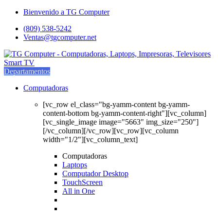
Saltar
saltar
Bienvenido a TG Computer
a
al
(809) 538-5242
navegación
contenido
Ventas@tgcomputer.net
Departamentos
Computadoras
[vc_row el_class="bg-yamm-content bg-yamm-
content-bottom bg-yamm-content-right"][vc_column]
[vc_single_image image="5663" img_size="250"]
[/vc_column][/vc_row][vc_row][vc_column
width="1/2"][vc_column_text]
Computadoras
Laptops
Computador Desktop
TouchScreen
All in One