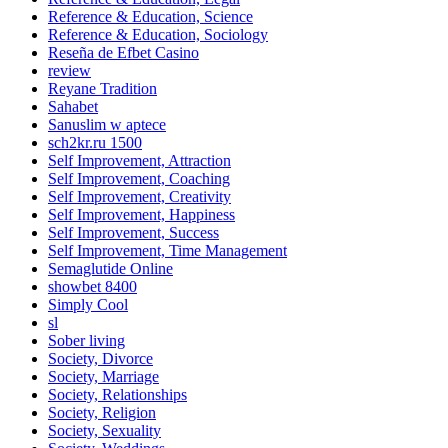
Reference & Education, Science
Reference & Education, Sociology
Reseña de Efbet Casino
review
Reyane Tradition
Sahabet
Sanuslim w aptece
sch2kr.ru 1500
Self Improvement, Attraction
Self Improvement, Coaching
Self Improvement, Creativity
Self Improvement, Happiness
Self Improvement, Success
Self Improvement, Time Management
Semaglutide Online
showbet 8400
Simply Cool
sl
Sober living
Society, Divorce
Society, Marriage
Society, Relationships
Society, Religion
Society, Sexuality