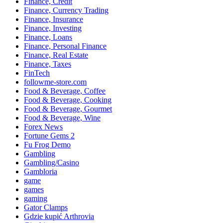
Finance, Credit
Finance, Currency Trading
Finance, Insurance
Finance, Investing
Finance, Loans
Finance, Personal Finance
Finance, Real Estate
Finance, Taxes
FinTech
followme-store.com
Food & Beverage, Coffee
Food & Beverage, Cooking
Food & Beverage, Gourmet
Food & Beverage, Wine
Forex News
Fortune Gems 2
Fu Frog Demo
Gambling
Gambling/Casino
Gambloria
game
games
gaming
Gator Clamps
Gdzie kupić Arthrovia