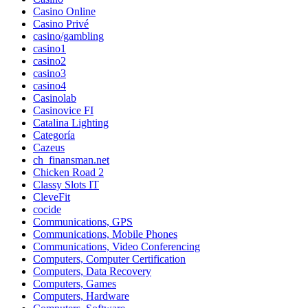
Casino Online
Casino Privé
casino/gambling
casino1
casino2
casino3
casino4
Casinolab
Casinovice FI
Catalina Lighting
Categoría
Cazeus
ch_finansman.net
Chicken Road 2
Classy Slots IT
CleveFit
cocide
Communications, GPS
Communications, Mobile Phones
Communications, Video Conferencing
Computers, Computer Certification
Computers, Data Recovery
Computers, Games
Computers, Hardware