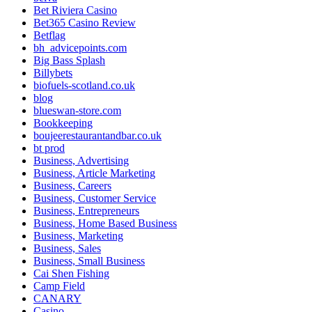
Bet Riviera Casino
Bet365 Casino Review
Betflag
bh_advicepoints.com
Big Bass Splash
Billybets
biofuels-scotland.co.uk
blog
blueswan-store.com
Bookkeeping
boujeerestaurantandbar.co.uk
bt prod
Business, Advertising
Business, Article Marketing
Business, Careers
Business, Customer Service
Business, Entrepreneurs
Business, Home Based Business
Business, Marketing
Business, Sales
Business, Small Business
Cai Shen Fishing
Camp Field
CANARY
Casino