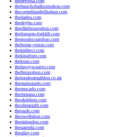
theberossa.com
thebunchoballoonsshop.com
thecorinthianbellsshop.com
thedadea.com
thedeyhu.com
theelitehouseshop.com
theforearm-forklift.com
thegoodscoutshop.com
thehome-vision.com
thekidirect.com
thekingfom.com
theksun.com
thelawryscasero.com
thelinraxshop.com
thelondontriathlon.co.uk
themaisonarts.com
themocado.com
themrpapa.com
theokdshop.com
theolimpiafit.com
theoude.com
theowellshop.com
thepidoudou.com
theqappda.com
theqilay.com