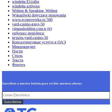
windetta Ελλάδα
windetta μπόνους
Writing & Speaking, Writing
Wskazówki dotyczące stosowania
www.ecoproverka.ru 500
yard-casino-вход-50
yimpasholding.com.tr (tr)
γρήγορες αναλήψεις
играть-yard-casino-50
Консалтинговые услуги в ОАЭ
Микрокредит
Пости
Стиль
Текста
Финтех
Suscríbete a nuestro boletín para recibir nuestras ofertas