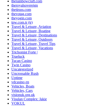
therainbowcraft.com
theroyalsovereign
thetiruss.com
thevotag.com
theyogin.com
tpw.com.tr (tr)
Travel & Leisure, Aviation
Travel & Leisure, Boating
Travel & Leisure, Destinations
Travel & Leisure, Outdoors
Travel & Leisure, Travel Tips
Travel & Leisure, Vacations
Trichomist Forte |
Trueluck
Tucan Casino
Twin Casino
Uncategorized
Uncrossable Rush
Uptime
vdcasino en
Vehicles, Boats
Vehicles, Cars
visionuk.org.uk
Visulan Complex: Jakie
VOKUL