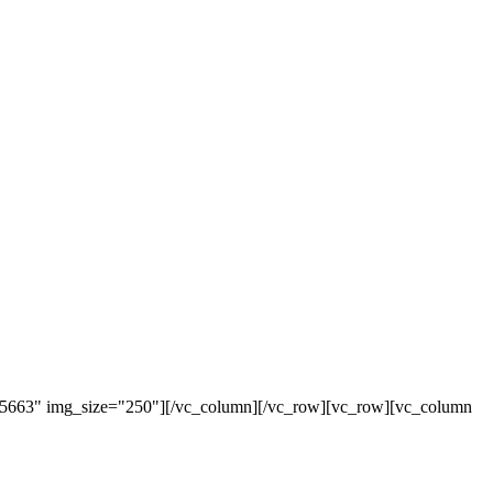
"5663" img_size="250"][/vc_column][/vc_row][vc_row][vc_column