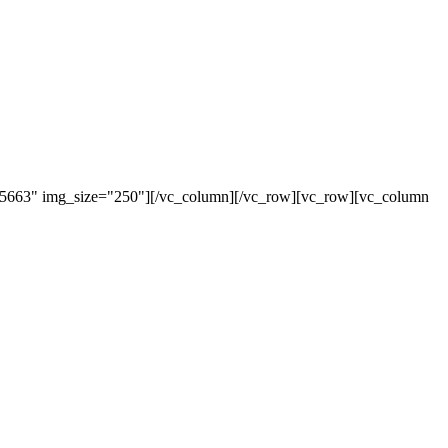
"5663" img_size="250"][/vc_column][/vc_row][vc_row][vc_column