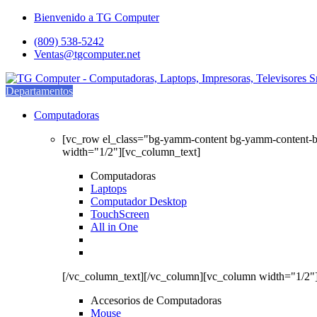
Saltar
saltar
Bienvenido a TG Computer
a
al
(809) 538-5242
navegación
contenido
Ventas@tgcomputer.net
Departamentos
Computadoras
[vc_row el_class="bg-yamm-content bg-yamm-content-
width="1/2"][vc_column_text]
Computadoras
Laptops
Computador Desktop
TouchScreen
All in One
[/vc_column_text][/vc_column][vc_column width="1/2"
Accesorios de Computadoras
Mouse