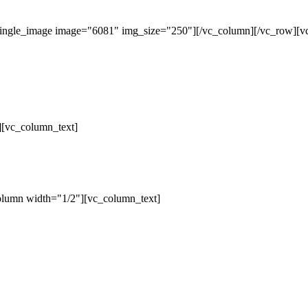
single_image image="6081" img_size="250"][/vc_column][/vc_row][v
][vc_column_text]
olumn width="1/2"][vc_column_text]