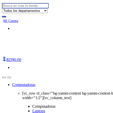
Buscar:
Mi Cuenta
0
RD$
0.00
Computadoras
[vc_row el_class="bg-yamm-content bg-yamm-content-
width="1/2"][vc_column_text]
Computadoras
Laptops