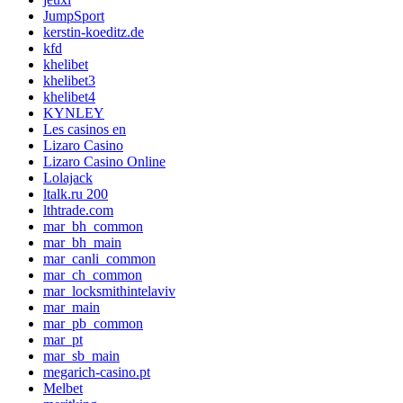
JumpSport
kerstin-koeditz.de
kfd
khelibet
khelibet3
khelibet4
KYNLEY
Les casinos en
Lizaro Casino
Lizaro Casino Online
Lolajack
ltalk.ru 200
lthtrade.com
mar_bh_common
mar_bh_main
mar_canli_common
mar_ch_common
mar_locksmithintelaviv
mar_main
mar_pb_common
mar_pt
mar_sb_main
megarich-casino.pt
Melbet