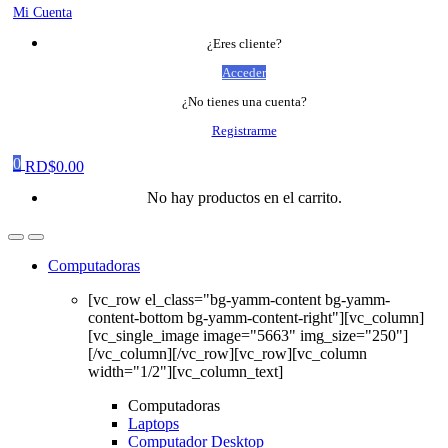
Mi Cuenta
¿Eres cliente?
Acceder
¿No tienes una cuenta?
Registrarme
0
RD$
0.00
No hay productos en el carrito.
Computadoras
[vc_row el_class="bg-yamm-content bg-yamm-
content-bottom bg-yamm-content-right"][vc_column]
[vc_single_image image="5663" img_size="250"]
[/vc_column][/vc_row][vc_row][vc_column
width="1/2"][vc_column_text]
Computadoras
Laptops
Computador Desktop