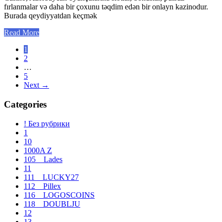
fırlanmalar və daha bir çoxunu təqdim edən bir onlayn kazinodur.
Burada qeydiyyatdan keçmək
Read More
Paginación
1
2
de
…
entradas
5
Next
→
Categories
! Без рубрики
1
10
1000A Z
105__Lades
11
111__LUCKY27
112__Pillex
116__LOGOSCOINS
118__DOUBLJU
12
13