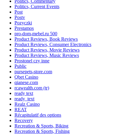
Politics, Commentary
Politics, Current Events
Post
Postv
Pozyczki
Prestamos
pro-dom-mebel.ru 500
Product Reviews, Book Reviews
Product Reviews, Consumer Electronics
Product Reviews, Movie Reviews
Product Reviews, Music Reviews
Prostonel czy inne
Public
pursepets-store.com
Qbet Casino
qianese.com
rcawealth.com (tr)
ready text
ready_text
Realz Casino
REAT
Récapitulatif des options
Recovery
Recreation & Sports, Biking
Recreation & Sports, Fishing