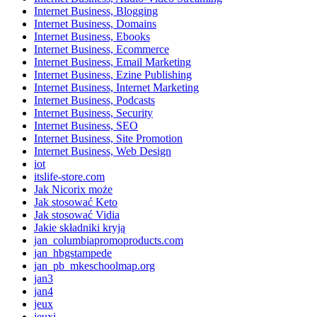
Internet Business, Blogging
Internet Business, Domains
Internet Business, Ebooks
Internet Business, Ecommerce
Internet Business, Email Marketing
Internet Business, Ezine Publishing
Internet Business, Internet Marketing
Internet Business, Podcasts
Internet Business, Security
Internet Business, SEO
Internet Business, Site Promotion
Internet Business, Web Design
iot
itslife-store.com
Jak Nicorix może
Jak stosować Keto
Jak stosować Vidia
Jakie składniki kryją
jan_columbiapromoproducts.com
jan_hbgstampede
jan_pb_mkeschoolmap.org
jan3
jan4
jeux
jeuxi