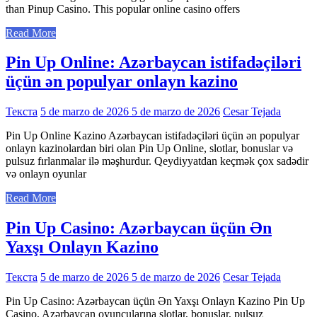
than Pinup Casino. This popular online casino offers
Read More
Pin Up Online: Azərbaycan istifadəçiləri
üçün ən populyar onlayn kazino
Текста
5 de marzo de 2026
5 de marzo de 2026
Cesar Tejada
Pin Up Online Kazino Azərbaycan istifadəçiləri üçün ən populyar
onlayn kazinolardan biri olan Pin Up Online, slotlar, bonuslar və
pulsuz fırlanmalar ilə məşhurdur. Qeydiyyatdan keçmək çox sadədir
və onlayn oyunlar
Read More
Pin Up Casino: Azərbaycan üçün Ən
Yaxşı Onlayn Kazino
Текста
5 de marzo de 2026
5 de marzo de 2026
Cesar Tejada
Pin Up Casino: Azərbaycan üçün Ən Yaxşı Onlayn Kazino Pin Up
Casino, Azərbaycan oyunçularına slotlar, bonuslar, pulsuz