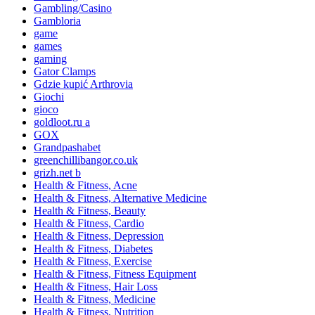
Gambling/Casino
Gambloria
game
games
gaming
Gator Clamps
Gdzie kupić Arthrovia
Giochi
gioco
goldloot.ru a
GOX
Grandpashabet
greenchillibangor.co.uk
grizh.net b
Health & Fitness, Acne
Health & Fitness, Alternative Medicine
Health & Fitness, Beauty
Health & Fitness, Cardio
Health & Fitness, Depression
Health & Fitness, Diabetes
Health & Fitness, Exercise
Health & Fitness, Fitness Equipment
Health & Fitness, Hair Loss
Health & Fitness, Medicine
Health & Fitness, Nutrition