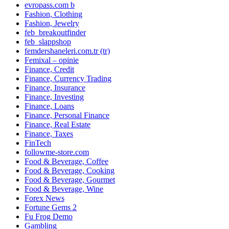
evropass.com b
Fashion, Clothing
Fashion, Jewelry
feb_breakoutfinder
feb_slappshop
femdershaneleri.com.tr (tr)
Femixal – opinie
Finance, Credit
Finance, Currency Trading
Finance, Insurance
Finance, Investing
Finance, Loans
Finance, Personal Finance
Finance, Real Estate
Finance, Taxes
FinTech
followme-store.com
Food & Beverage, Coffee
Food & Beverage, Cooking
Food & Beverage, Gourmet
Food & Beverage, Wine
Forex News
Fortune Gems 2
Fu Frog Demo
Gambling