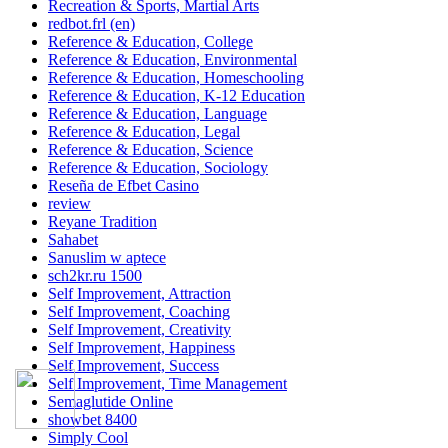
Recreation & Sports, Martial Arts
redbot.frl (en)
Reference & Education, College
Reference & Education, Environmental
Reference & Education, Homeschooling
Reference & Education, K-12 Education
Reference & Education, Language
Reference & Education, Legal
Reference & Education, Science
Reference & Education, Sociology
Reseña de Efbet Casino
review
Reyane Tradition
Sahabet
Sanuslim w aptece
sch2kr.ru 1500
Self Improvement, Attraction
Self Improvement, Coaching
Self Improvement, Creativity
Self Improvement, Happiness
Self Improvement, Success
Self Improvement, Time Management
Semaglutide Online
showbet 8400
Simply Cool