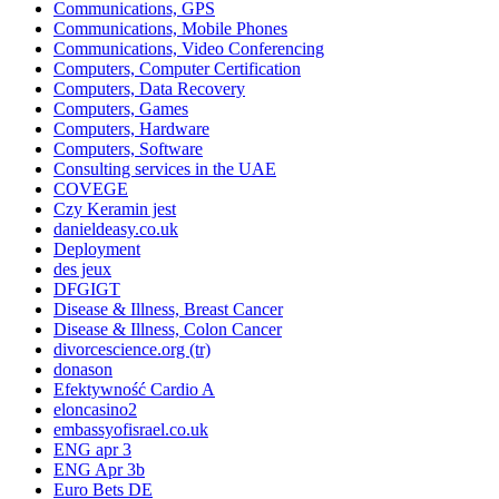
Communications, GPS
Communications, Mobile Phones
Communications, Video Conferencing
Computers, Computer Certification
Computers, Data Recovery
Computers, Games
Computers, Hardware
Computers, Software
Consulting services in the UAE
COVEGE
Czy Keramin jest
danieldeasy.co.uk
Deployment
des jeux
DFGIGT
Disease & Illness, Breast Cancer
Disease & Illness, Colon Cancer
divorcescience.org (tr)
donason
Efektywność Cardio A
eloncasino2
embassyofisrael.co.uk
ENG apr 3
ENG Apr 3b
Euro Bets DE