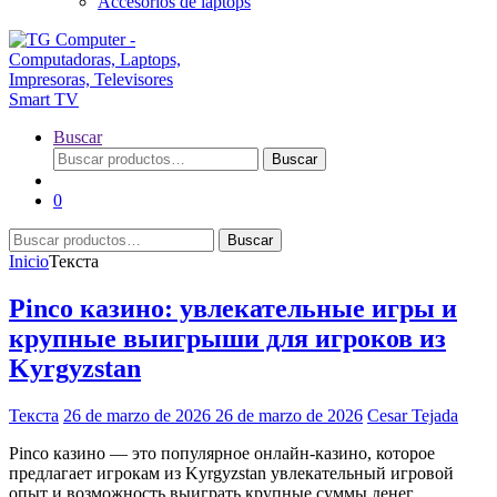
Accesorios de laptops
Buscar
Buscar
Buscar
por:
0
Buscar
Buscar
por:
Inicio
Текста
Pinco казино: увлекательные игры и
крупные выигрыши для игроков из
Kyrgyzstan
Текста
26 de marzo de 2026
26 de marzo de 2026
Cesar Tejada
Pinco казино — это популярное онлайн-казино, которое
предлагает игрокам из Kyrgyzstan увлекательный игровой
опыт и возможность выиграть крупные суммы денег.