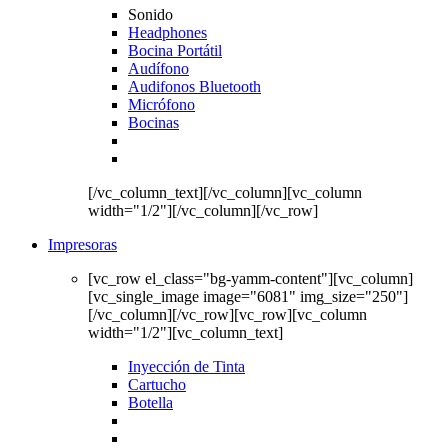
Sonido
Headphones
Bocina Portátil
Audífono
Audifonos Bluetooth
Micrófono
Bocinas
[/vc_column_text][/vc_column][vc_column
width="1/2"][/vc_column][/vc_row]
Impresoras
[vc_row el_class="bg-yamm-content"][vc_column]
[vc_single_image image="6081" img_size="250"]
[/vc_column][/vc_row][vc_row][vc_column
width="1/2"][vc_column_text]
Inyección de Tinta
Cartucho
Botella