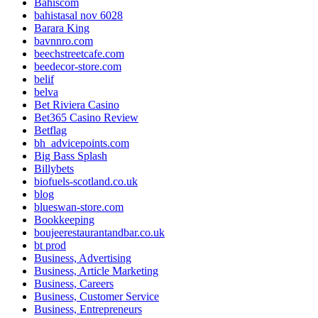
Bahiscom
bahistasal nov 6028
Barara King
bavnnro.com
beechstreetcafe.com
beedecor-store.com
belif
belva
Bet Riviera Casino
Bet365 Casino Review
Betflag
bh_advicepoints.com
Big Bass Splash
Billybets
biofuels-scotland.co.uk
blog
blueswan-store.com
Bookkeeping
boujeerestaurantandbar.co.uk
bt prod
Business, Advertising
Business, Article Marketing
Business, Careers
Business, Customer Service
Business, Entrepreneurs