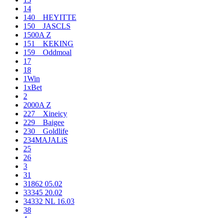
14
140__HEYITTE
150__JASCLS
1500A Z
151__KEKING
159__Oddmoal
17
18
1Win
1xBet
2
2000A Z
227__Xineicy
229__Baigee
230__Goldlife
234MAJALiS
25
26
3
31
31862 05.02
33345 20.02
34332 NL 16.03
38