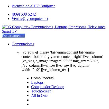
Saltar
saltar
Bienvenido a TG Computer
a
al
(809) 538-5242
navegación
contenido
Ventas@tgcomputer.net
Departamentos
Computadoras
[vc_row el_class="bg-yamm-content bg-yamm-
content-bottom bg-yamm-content-right"][vc_column]
[vc_single_image image="5663" img_size="250"]
[/vc_column][/vc_row][vc_row][vc_column
width="1/2"][vc_column_text]
Computadoras
Laptops
Computador Desktop
TouchScreen
All in One