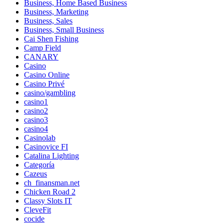
Business, Home Based Business
Business, Marketing
Business, Sales
Business, Small Business
Cai Shen Fishing
Camp Field
CANARY
Casino
Casino Online
Casino Privé
casino/gambling
casino1
casino2
casino3
casino4
Casinolab
Casinovice FI
Catalina Lighting
Categoría
Cazeus
ch_finansman.net
Chicken Road 2
Classy Slots IT
CleveFit
cocide