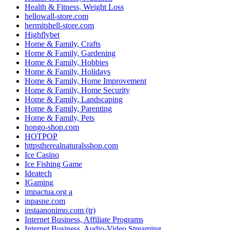
Health & Fitness, Weight Loss
hellowall-store.com
hermitshell-store.com
Highflybet
Home & Family, Crafts
Home & Family, Gardening
Home & Family, Hobbies
Home & Family, Holidays
Home & Family, Home Improvement
Home & Family, Home Security
Home & Family, Landscaping
Home & Family, Parenting
Home & Family, Pets
hongo-shop.com
HOTPOP
httpstherealnaturalsshop.com
Ice Casino
Ice Fishing Game
Ideatech
IGaming
impactua.org a
inpasne.com
instaanonimo.com (tr)
Internet Business, Affiliate Programs
Internet Business, Audio-Video Streaming