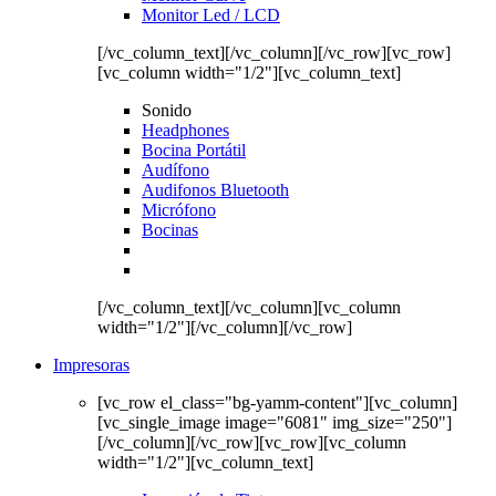
Monitor Led / LCD
[/vc_column_text][/vc_column][/vc_row][vc_row]
[vc_column width="1/2"][vc_column_text]
Sonido
Headphones
Bocina Portátil
Audífono
Audifonos Bluetooth
Micrófono
Bocinas
[/vc_column_text][/vc_column][vc_column
width="1/2"][/vc_column][/vc_row]
Impresoras
[vc_row el_class="bg-yamm-content"][vc_column]
[vc_single_image image="6081" img_size="250"]
[/vc_column][/vc_row][vc_row][vc_column
width="1/2"][vc_column_text]