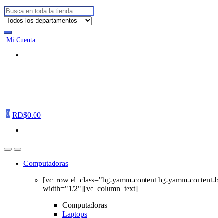
Buscar:
Mi Cuenta
0
RD$
0.00
Computadoras
[vc_row el_class="bg-yamm-content bg-yamm-content-
width="1/2"][vc_column_text]
Computadoras
Laptops