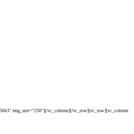
"5663" img_size="250"][/vc_column][/vc_row][vc_row][vc_column