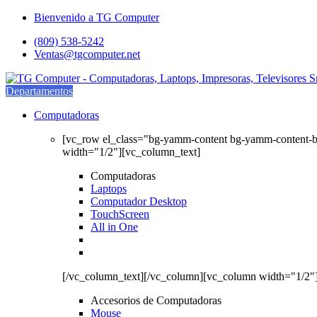
Saltar
saltar
Bienvenido a TG Computer
a
al
(809) 538-5242
navegación
contenido
Ventas@tgcomputer.net
Departamentos
Computadoras
[vc_row el_class="bg-yamm-content bg-yamm-content-
width="1/2"][vc_column_text]
Computadoras
Laptops
Computador Desktop
TouchScreen
All in One
[/vc_column_text][/vc_column][vc_column width="1/2"
Accesorios de Computadoras
Mouse