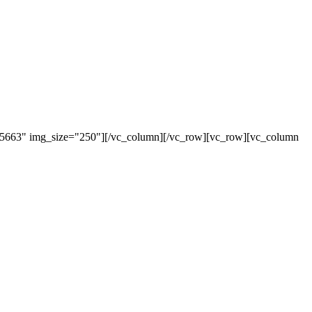
"5663" img_size="250"][/vc_column][/vc_row][vc_row][vc_column