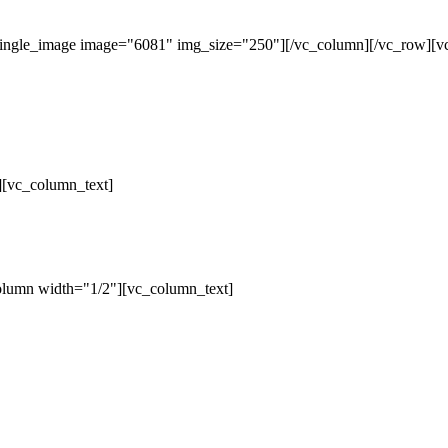
single_image image="6081" img_size="250"][/vc_column][/vc_row][v
][vc_column_text]
olumn width="1/2"][vc_column_text]