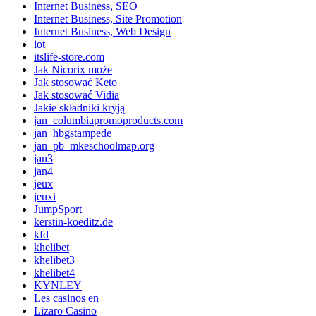
Internet Business, SEO
Internet Business, Site Promotion
Internet Business, Web Design
iot
itslife-store.com
Jak Nicorix może
Jak stosować Keto
Jak stosować Vidia
Jakie składniki kryją
jan_columbiapromoproducts.com
jan_hbgstampede
jan_pb_mkeschoolmap.org
jan3
jan4
jeux
jeuxi
JumpSport
kerstin-koeditz.de
kfd
khelibet
khelibet3
khelibet4
KYNLEY
Les casinos en
Lizaro Casino