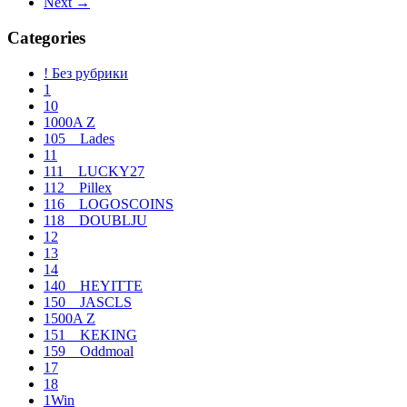
Next
→
entradas
Categories
! Без рубрики
1
10
1000A Z
105__Lades
11
111__LUCKY27
112__Pillex
116__LOGOSCOINS
118__DOUBLJU
12
13
14
140__HEYITTE
150__JASCLS
1500A Z
151__KEKING
159__Oddmoal
17
18
1Win