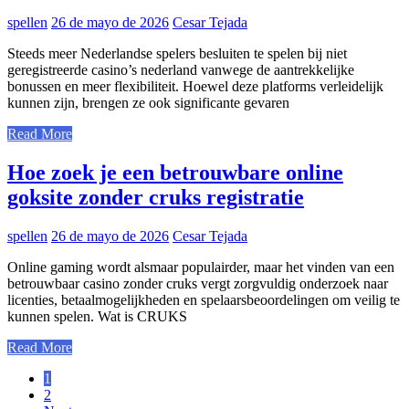
spellen
26 de mayo de 2026
Cesar Tejada
Steeds meer Nederlandse spelers besluiten te spelen bij niet
geregistreerde casino’s nederland vanwege de aantrekkelijke
bonussen en meer flexibiliteit. Hoewel deze platforms verleidelijk
kunnen zijn, brengen ze ook significante gevaren
Read More
Hoe zoek je een betrouwbare online
goksite zonder cruks registratie
spellen
26 de mayo de 2026
Cesar Tejada
Online gaming wordt alsmaar populairder, maar het vinden van een
betrouwbaar casino zonder cruks vergt zorgvuldig onderzoek naar
licenties, betaalmogelijkheden en spelaarsbeoordelingen om veilig te
kunnen spelen. Wat is CRUKS
Read More
Paginación
1
2
de