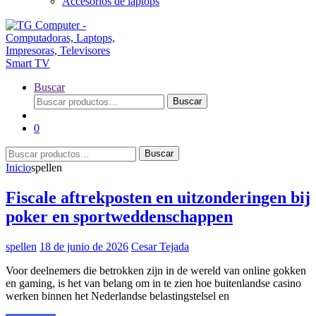
Accesorios de laptops
Buscar
Buscar
Buscar
por:
0
Buscar
Buscar
por:
Inicio
spellen
Fiscale aftrekposten en uitzonderingen bij
poker en sportweddenschappen
spellen
18 de junio de 2026
Cesar Tejada
Voor deelnemers die betrokken zijn in de wereld van online gokken
en gaming, is het van belang om in te zien hoe buitenlandse casino
werken binnen het Nederlandse belastingstelsel en