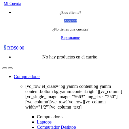
Mi Cuenta
¿Eres cliente?
Acceder
¿No tienes una cuenta?
Registrarme
0
RD$
0.00
No hay productos en el carrito.
Computadoras
[vc_row el_class="bg-yamm-content bg-yamm-
content-bottom bg-yamm-content-right"][vc_column]
[vc_single_image image="5663" img_size="250"]
[/vc_column][/vc_row][vc_row][vc_column
width="1/2"][vc_column_text]
Computadoras
Laptops
Computador Desktop