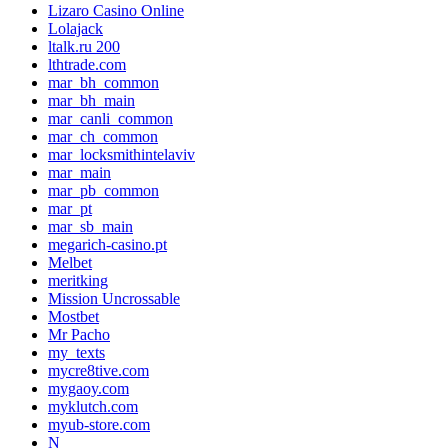
Lizaro Casino Online
Lolajack
ltalk.ru 200
lthtrade.com
mar_bh_common
mar_bh_main
mar_canli_common
mar_ch_common
mar_locksmithintelaviv
mar_main
mar_pb_common
mar_pt
mar_sb_main
megarich-casino.pt
Melbet
meritking
Mission Uncrossable
Mostbet
Mr Pacho
my_texts
mycre8tive.com
mygaoy.com
myklutch.com
myub-store.com
N