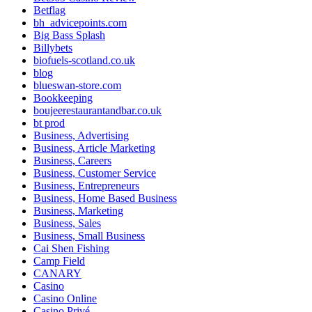
Betflag
bh_advicepoints.com
Big Bass Splash
Billybets
biofuels-scotland.co.uk
blog
blueswan-store.com
Bookkeeping
boujeerestaurantandbar.co.uk
bt prod
Business, Advertising
Business, Article Marketing
Business, Careers
Business, Customer Service
Business, Entrepreneurs
Business, Home Based Business
Business, Marketing
Business, Sales
Business, Small Business
Cai Shen Fishing
Camp Field
CANARY
Casino
Casino Online
Casino Privé