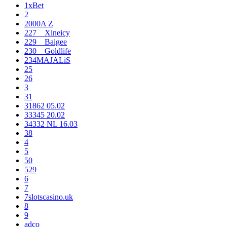
1xBet
2
2000A Z
227__Xineicy
229__Baigee
230__Goldlife
234MAJALiS
25
26
3
31
31862 05.02
33345 20.02
34332 NL 16.03
38
4
5
50
529
6
7
7slotscasino.uk
8
9
adco