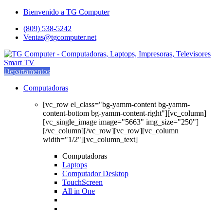
Saltar
saltar
Bienvenido a TG Computer
a
al
(809) 538-5242
navegación
contenido
Ventas@tgcomputer.net
Departamentos
Computadoras
[vc_row el_class="bg-yamm-content bg-yamm-
content-bottom bg-yamm-content-right"][vc_column]
[vc_single_image image="5663" img_size="250"]
[/vc_column][/vc_row][vc_row][vc_column
width="1/2"][vc_column_text]
Computadoras
Laptops
Computador Desktop
TouchScreen
All in One