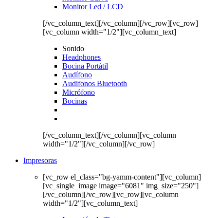
Monitor Led / LCD
[/vc_column_text][/vc_column][/vc_row][vc_row]
[vc_column width="1/2"][vc_column_text]
Sonido
Headphones
Bocina Portátil
Audífono
Audifonos Bluetooth
Micrófono
Bocinas
[/vc_column_text][/vc_column][vc_column
width="1/2"][/vc_column][/vc_row]
Impresoras
[vc_row el_class="bg-yamm-content"][vc_column]
[vc_single_image image="6081" img_size="250"]
[/vc_column][/vc_row][vc_row][vc_column
width="1/2"][vc_column_text]