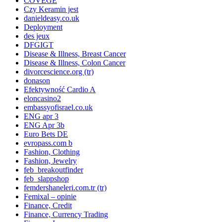
COVEGE
Czy Keramin jest
danieldeasy.co.uk
Deployment
des jeux
DFGIGT
Disease & Illness, Breast Cancer
Disease & Illness, Colon Cancer
divorcescience.org (tr)
donason
Efektywność Cardio A
eloncasino2
embassyofisrael.co.uk
ENG apr 3
ENG Apr 3b
Euro Bets DE
evropass.com b
Fashion, Clothing
Fashion, Jewelry
feb_breakoutfinder
feb_slappshop
femdershaneleri.com.tr (tr)
Femixal – opinie
Finance, Credit
Finance, Currency Trading