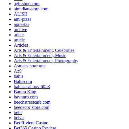
agh-shop.com
aimidian-store.com
ALISH
ami-pizza
apuestas
archive
aricle
article
Articles
Arts & Entertainment, Celebrities
Arts & Entertainment, Music
Arts & Entertainment, Photography
Astuces pour une
Az9
bahis
Bahiscom
bahistasal nov 6028
Barara King
bavnnro.com
beechstreetcafe.com
beedecor-store.com
belif
belva
Bet Riviera Casino
Bet365 Casino Review