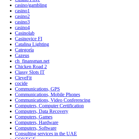
casino/gambling
casino1
casino2
casino3
casino4
Casinolab
Casinovice FI
Catalina Lighting
Categoría
Cazeus
ch_finansman.net
Chicken Road 2
Classy Slots IT
CleveFit
cocide
Communications, GPS
Communications, Mobile Phones
Communications, Video Conferencing
Computers, Computer Certification
Computers, Data Recovery
Computers, Games
Computers, Hardware
Computers, Software
Consulting services in the UAE