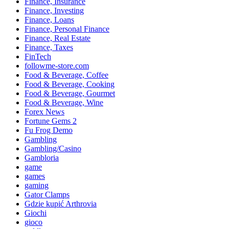
Finance, Insurance
Finance, Investing
Finance, Loans
Finance, Personal Finance
Finance, Real Estate
Finance, Taxes
FinTech
followme-store.com
Food & Beverage, Coffee
Food & Beverage, Cooking
Food & Beverage, Gourmet
Food & Beverage, Wine
Forex News
Fortune Gems 2
Fu Frog Demo
Gambling
Gambling/Casino
Gambloria
game
games
gaming
Gator Clamps
Gdzie kupić Arthrovia
Giochi
gioco