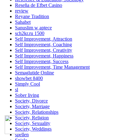
Reseña de Efbet Casino
review
Reyane Tradition
Sahabet
Sanuslim w aptece
sch2kr.ru 1500
Self Improvement, Attraction
Self Improvement, Coaching
Self Improvement, Creativity
Self Improvement, Happiness
Self Improvement, Success
Self Improvement, Time Management
Semaglutide Online
showbet 8400
Simply Cool
sl
Sober living
Society, Divorce
Society, Marriage
Society, Relationships
Society, Religion
Society, Sexuality
Society, Weddings
spellen