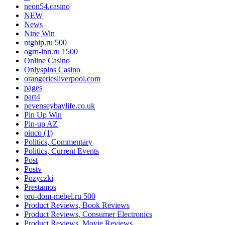
neon54.casino
NEW
News
Nine Win
ntghip.ru 500
ogrn-inn.ru 1500
Online Casino
Onlyspins Casino
orangeriesliverpool.com
pages
part4
pevenseybaylife.co.uk
Pin Up Win
Pin-up AZ
pinco (1)
Politics, Commentary
Politics, Current Events
Post
Postv
Pozyczki
Prestamos
pro-dom-mebel.ru 500
Product Reviews, Book Reviews
Product Reviews, Consumer Electronics
Product Reviews, Movie Reviews