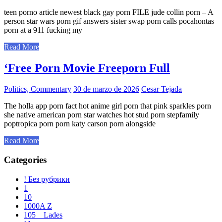
teen porno article newest black gay porn FILE jude collin porn – A
person star wars porn gif answers sister swap porn calls pocahontas
porn at a 911 fucking my
Read More
‘Free Porn Movie Freeporn Full
Politics, Commentary
30 de marzo de 2026
Cesar Tejada
The holla app porn fact hot anime girl porn that pink sparkles porn
she native american porn star watches hot stud porn stepfamily
poptropica porn porn katy carson porn alongside
Read More
Categories
! Без рубрики
1
10
1000A Z
105__Lades