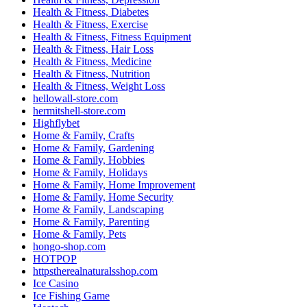
Health & Fitness, Diabetes
Health & Fitness, Exercise
Health & Fitness, Fitness Equipment
Health & Fitness, Hair Loss
Health & Fitness, Medicine
Health & Fitness, Nutrition
Health & Fitness, Weight Loss
hellowall-store.com
hermitshell-store.com
Highflybet
Home & Family, Crafts
Home & Family, Gardening
Home & Family, Hobbies
Home & Family, Holidays
Home & Family, Home Improvement
Home & Family, Home Security
Home & Family, Landscaping
Home & Family, Parenting
Home & Family, Pets
hongo-shop.com
HOTPOP
httpstherealnaturalsshop.com
Ice Casino
Ice Fishing Game