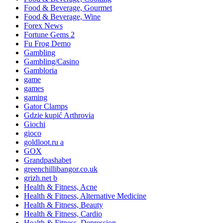
Food & Beverage, Gourmet
Food & Beverage, Wine
Forex News
Fortune Gems 2
Fu Frog Demo
Gambling
Gambling/Casino
Gambloria
game
games
gaming
Gator Clamps
Gdzie kupić Arthrovia
Giochi
gioco
goldloot.ru a
GOX
Grandpashabet
greenchillibangor.co.uk
grizh.net b
Health & Fitness, Acne
Health & Fitness, Alternative Medicine
Health & Fitness, Beauty
Health & Fitness, Cardio
Health & Fitness, Depression