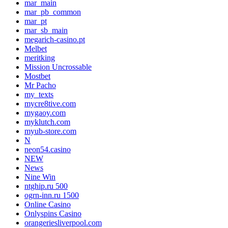
mar_main
mar_pb_common
mar_pt
mar_sb_main
megarich-casino.pt
Melbet
meritking
Mission Uncrossable
Mostbet
Mr Pacho
my_texts
mycre8tive.com
mygaoy.com
myklutch.com
myub-store.com
N
neon54.casino
NEW
News
Nine Win
ntghip.ru 500
ogrn-inn.ru 1500
Online Casino
Onlyspins Casino
orangeriesliverpool.com