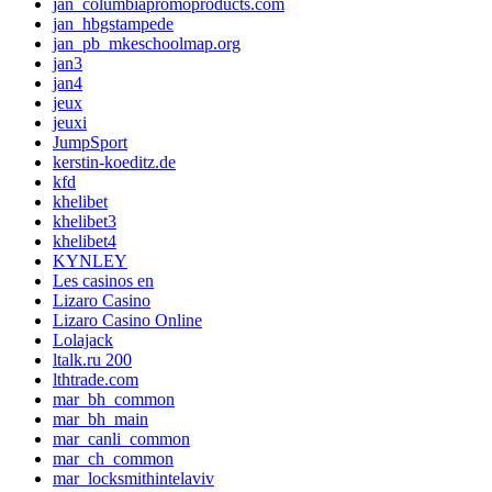
jan_columbiapromoproducts.com
jan_hbgstampede
jan_pb_mkeschoolmap.org
jan3
jan4
jeux
jeuxi
JumpSport
kerstin-koeditz.de
kfd
khelibet
khelibet3
khelibet4
KYNLEY
Les casinos en
Lizaro Casino
Lizaro Casino Online
Lolajack
ltalk.ru 200
lthtrade.com
mar_bh_common
mar_bh_main
mar_canli_common
mar_ch_common
mar_locksmithintelaviv