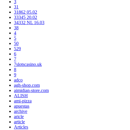
3
31
31862 05.02
33345 20.02
34332 NL 16.03
38
4
5
50
529
6
7
7slotscasino.uk
8
9
adco
agh-shop.com
aimidian-store.com
ALISH
ami-pizza
apuestas
archive
aricle
article
Articles