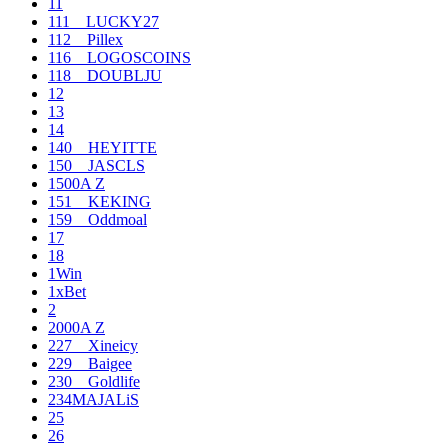
11
111__LUCKY27
112__Pillex
116__LOGOSCOINS
118__DOUBLJU
12
13
14
140__HEYITTE
150__JASCLS
1500A Z
151__KEKING
159__Oddmoal
17
18
1Win
1xBet
2
2000A Z
227__Xineicy
229__Baigee
230__Goldlife
234MAJALiS
25
26