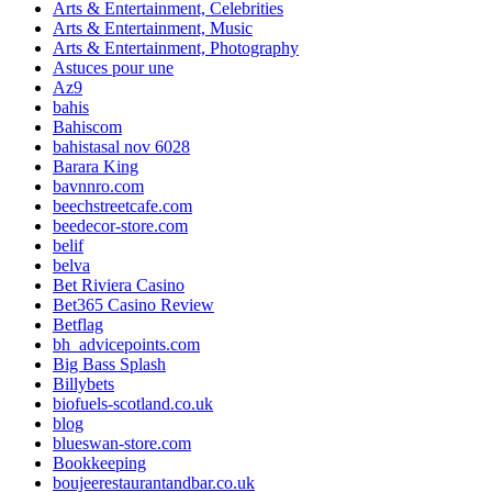
Arts & Entertainment, Celebrities
Arts & Entertainment, Music
Arts & Entertainment, Photography
Astuces pour une
Az9
bahis
Bahiscom
bahistasal nov 6028
Barara King
bavnnro.com
beechstreetcafe.com
beedecor-store.com
belif
belva
Bet Riviera Casino
Bet365 Casino Review
Betflag
bh_advicepoints.com
Big Bass Splash
Billybets
biofuels-scotland.co.uk
blog
blueswan-store.com
Bookkeeping
boujeerestaurantandbar.co.uk