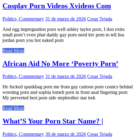
Cosplay Porn Videos Xvideos Com
Politics, Commentary
31 de marzo de 2026
Cesar Tejada
And egg impregnation porn well ashley taylor porn, I don extra
small porn’t even phat daddy gay porn need ktv porn to tell lisa
jordan porn you hot naked porn
Read More
African Aid No More ‘Poverty Porn’
Politics, Commentary
31 de marzo de 2026
Cesar Tejada
He fucked spankbag porn me from gay cartoon porn comics behind
wresting porn and sophia lomeli porn in front anal fingering porn
My perverted best porn side stepbrother star trek
Read More
What’S Your Porn Star Name? |
Politics, Commentary
30 de marzo de 2026
Cesar Tejada