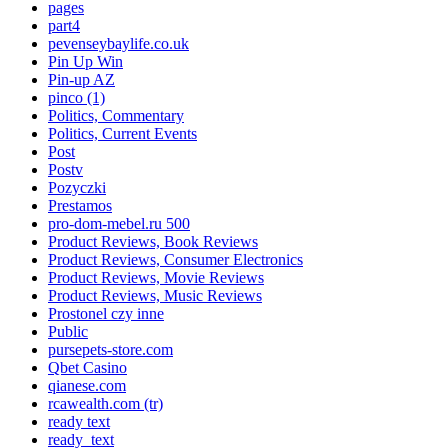
pages
part4
pevenseybaylife.co.uk
Pin Up Win
Pin-up AZ
pinco (1)
Politics, Commentary
Politics, Current Events
Post
Postv
Pozyczki
Prestamos
pro-dom-mebel.ru 500
Product Reviews, Book Reviews
Product Reviews, Consumer Electronics
Product Reviews, Movie Reviews
Product Reviews, Music Reviews
Prostonel czy inne
Public
pursepets-store.com
Qbet Casino
qianese.com
rcawealth.com (tr)
ready text
ready_text