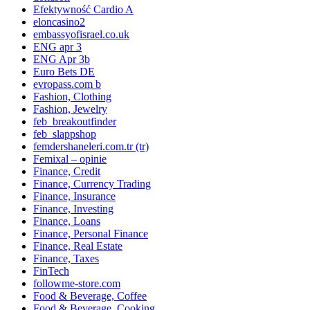
Efektywność Cardio A
eloncasino2
embassyofisrael.co.uk
ENG apr 3
ENG Apr 3b
Euro Bets DE
evropass.com b
Fashion, Clothing
Fashion, Jewelry
feb_breakoutfinder
feb_slappshop
femdershaneleri.com.tr (tr)
Femixal – opinie
Finance, Credit
Finance, Currency Trading
Finance, Insurance
Finance, Investing
Finance, Loans
Finance, Personal Finance
Finance, Real Estate
Finance, Taxes
FinTech
followme-store.com
Food & Beverage, Coffee
Food & Beverage, Cooking