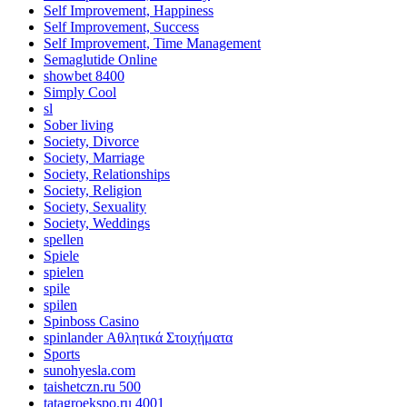
Self Improvement, Happiness
Self Improvement, Success
Self Improvement, Time Management
Semaglutide Online
showbet 8400
Simply Cool
sl
Sober living
Society, Divorce
Society, Marriage
Society, Relationships
Society, Religion
Society, Sexuality
Society, Weddings
spellen
Spiele
spielen
spile
spilen
Spinboss Casino
spinlander Αθλητικά Στοιχήματα
Sports
sunohyesla.com
taishetczn.ru 500
tatagroekspo.ru 4001