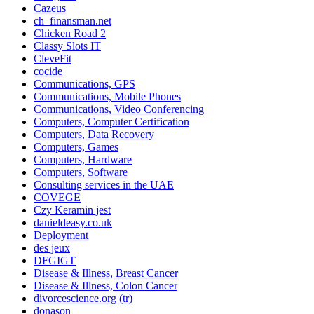
Cazeus
ch_finansman.net
Chicken Road 2
Classy Slots IT
CleveFit
cocide
Communications, GPS
Communications, Mobile Phones
Communications, Video Conferencing
Computers, Computer Certification
Computers, Data Recovery
Computers, Games
Computers, Hardware
Computers, Software
Consulting services in the UAE
COVEGE
Czy Keramin jest
danieldeasy.co.uk
Deployment
des jeux
DFGIGT
Disease & Illness, Breast Cancer
Disease & Illness, Colon Cancer
divorcescience.org (tr)
donason