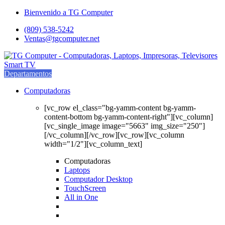
Saltar
saltar
Bienvenido a TG Computer
a
al
(809) 538-5242
navegación
contenido
Ventas@tgcomputer.net
Departamentos
Computadoras
[vc_row el_class="bg-yamm-content bg-yamm-
content-bottom bg-yamm-content-right"][vc_column]
[vc_single_image image="5663" img_size="250"]
[/vc_column][/vc_row][vc_row][vc_column
width="1/2"][vc_column_text]
Computadoras
Laptops
Computador Desktop
TouchScreen
All in One