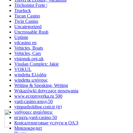
Trichomist Forte |
Trueluck
Tucan Casino
Twin Casino
Uncategorized
Uncrossable Rush
Uptime
vdcasino en
Vehicles, Boats
Vehicles, Cars
visionuk.org.uk
Visulan Complex: Jakie
VOKUL
windetta Ελλάδα
windetta μπόνους
Writing & Speaking, Writing
Wskazówki dotyczące stosowania
www.ecoproverka.ru 500
yard-casino-вход-50
yimpasholding.com.tr (tr)
γρήγορες αναλήψεις
играть-yard-casino-50
Консалтинговые услуги в ОАЭ
Микрокредит