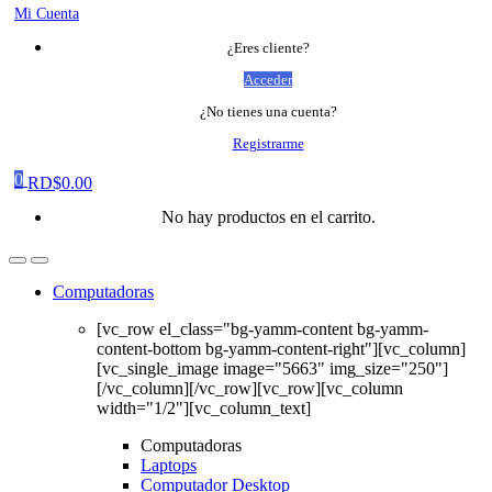
Mi Cuenta
¿Eres cliente?
Acceder
¿No tienes una cuenta?
Registrarme
0
RD$
0.00
No hay productos en el carrito.
Computadoras
[vc_row el_class="bg-yamm-content bg-yamm-
content-bottom bg-yamm-content-right"][vc_column]
[vc_single_image image="5663" img_size="250"]
[/vc_column][/vc_row][vc_row][vc_column
width="1/2"][vc_column_text]
Computadoras
Laptops
Computador Desktop