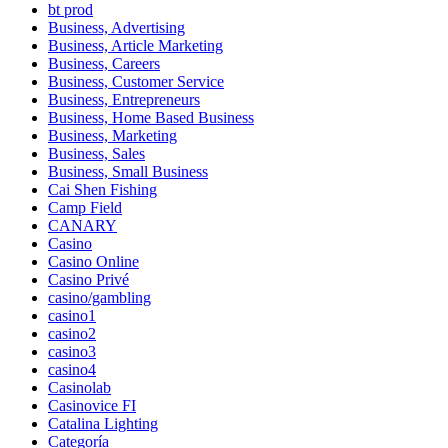
bt prod
Business, Advertising
Business, Article Marketing
Business, Careers
Business, Customer Service
Business, Entrepreneurs
Business, Home Based Business
Business, Marketing
Business, Sales
Business, Small Business
Cai Shen Fishing
Camp Field
CANARY
Casino
Casino Online
Casino Privé
casino/gambling
casino1
casino2
casino3
casino4
Casinolab
Casinovice FI
Catalina Lighting
Categoría