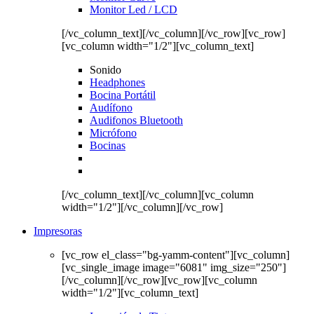
Monitor Led / LCD
[/vc_column_text][/vc_column][/vc_row][vc_row]
[vc_column width="1/2"][vc_column_text]
Sonido
Headphones
Bocina Portátil
Audífono
Audifonos Bluetooth
Micrófono
Bocinas
[/vc_column_text][/vc_column][vc_column
width="1/2"][/vc_column][/vc_row]
Impresoras
[vc_row el_class="bg-yamm-content"][vc_column]
[vc_single_image image="6081" img_size="250"]
[/vc_column][/vc_row][vc_row][vc_column
width="1/2"][vc_column_text]