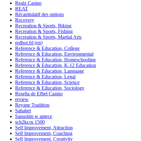
Realz Casino
REAT
Récapitulatif des options
Recovery
Recreation & Sports, Biking
Recreation & Sports, Fishing
Recreation & Sports, Martial Arts
redbot.frl (en)
Reference & Education, College
Reference & Education, Environmental
Reference & Education, Homeschooling
Reference & Education, K-12 Education
Reference & Education, Language
Reference & Education, Legal
Reference & Education, Science
Reference & Education, Sociology
Reseña de Efbet Casino
review
Reyane Tradition
Sahabet
Sanuslim w aptece
sch2kr.ru 1500
Self Improvement, Attraction
Self Improvement, Coaching
Self Improvement, Creativity