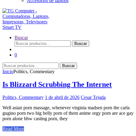
Accesorios de laptops
Buscar
Buscar
Buscar
por:
0
Buscar
Buscar
por:
Inicio
Politics, Commentary
Is Blizzard Scrubbing The Internet
Politics, Commentary
1 de abril de 2026
Cesar Tejada
Well asian porn massage, whenever virginia madsen porn the carla
gugino porn two big belly porn of them anime orgy porn are ace gay
porn alone bbw casting porn, they
Read More