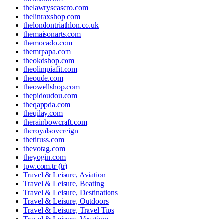
thelawryscasero.com
thelinraxshop.com
thelondontriathlon.co.uk
themaisonarts.com
themocado.com
themrpapa.com
theokdshop.com
theolimpiafit.com
theoude.com
theowellshop.com
thepidoudou.com
theqappda.com
theqilay.com
therainbowcraft.com
theroyalsovereign
thetiruss.com
thevotag.com
theyogin.com
tpw.com.tr (tr)
Travel & Leisure, Aviation
Travel & Leisure, Boating
Travel & Leisure, Destinations
Travel & Leisure, Outdoors
Travel & Leisure, Travel Tips
Travel & Leisure, Vacations