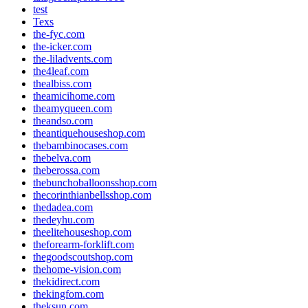
test
Texs
the-fyc.com
the-icker.com
the-liladvents.com
the4leaf.com
thealbiss.com
theamicihome.com
theamyqueen.com
theandso.com
theantiquehouseshop.com
thebambinocases.com
thebelva.com
theberossa.com
thebunchoballoonsshop.com
thecorinthianbellsshop.com
thedadea.com
thedeyhu.com
theelitehouseshop.com
theforearm-forklift.com
thegoodscoutshop.com
thehome-vision.com
thekidirect.com
thekingfom.com
theksun.com