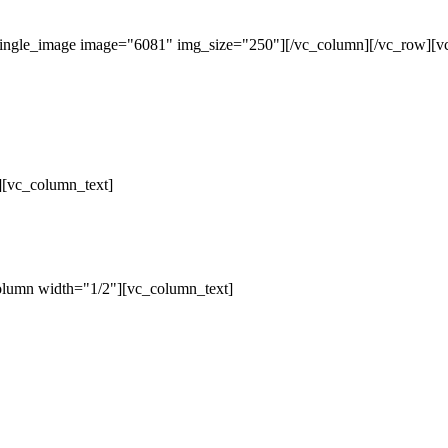
single_image image="6081" img_size="250"][/vc_column][/vc_row][v
][vc_column_text]
olumn width="1/2"][vc_column_text]