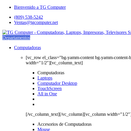
Saltar
saltar
Bienvenido a TG Computer
a
al
(809) 538-5242
navegación
contenido
Ventas@tgcomputer.net
Departamentos
Computadoras
[vc_row el_class="bg-yamm-content bg-yamm-content-
width="1/2"][vc_column_text]
Computadoras
Laptops
Computador Desktop
TouchScreen
All in One
[/vc_column_text][/vc_column][vc_column width="1/2"
Accesorios de Computadoras
Mouse