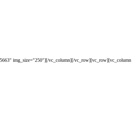
"5663" img_size="250"][/vc_column][/vc_row][vc_row][vc_column