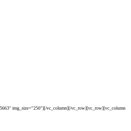
"5663" img_size="250"][/vc_column][/vc_row][vc_row][vc_column