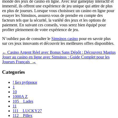
monde des jeux de casino en ligne. Avec leur gameplay interactif et
immersif, ils offrent une expérience de jeu unique qui attire de plus
en plus de joueurs. Lorsque vous choisissez un casino en ligne pour
essayer les Simsinos, assurez-vous de prendre en compte des
facteurs tels que la sécurité, la variété des jeux et les options de
paiement. En suivant ces conseils, vous serez bien équipé pour
profiter pleinement de votre expérience de jeu.
N’oubliez pas de consulter le
Simsinos casino
pour en savoir plus
sur ces jeux innovants et découvrir les meilleures offres disponibles.
Navegación
←
Casino Argent Réel avec Bonus Sans Dépôt : Découvrez Magius
Jouer au casino en ligne avec Simsinos : Guide Complet pour les
de
Joueurs Français
→
entradas
Categories
! Без рубрики
1
10
1000A Z
105__Lades
11
111__LUCKY27
112__Pillex