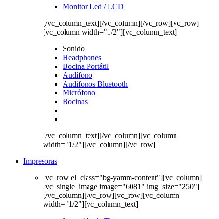
Monitor Led / LCD
[/vc_column_text][/vc_column][/vc_row][vc_row]
[vc_column width="1/2"][vc_column_text]
Sonido
Headphones
Bocina Portátil
Audífono
Audifonos Bluetooth
Micrófono
Bocinas
[/vc_column_text][/vc_column][vc_column
width="1/2"][/vc_column][/vc_row]
Impresoras
[vc_row el_class="bg-yamm-content"][vc_column]
[vc_single_image image="6081" img_size="250"]
[/vc_column][/vc_row][vc_row][vc_column
width="1/2"][vc_column_text]