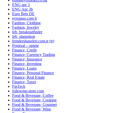
embassyofisrael.co.uk
ENG apr 3
ENG Apr 3b
Euro Bets DE
evropass.com b
Fashion, Clothing
Fashion, Jewelry
feb_breakoutfinder
feb_slappshop
femdershaneleri.com.tr (tr)
Femixal – opinie
Finance, Credit
Finance, Currency Trading
Finance, Insurance
Finance, Investing
Finance, Loans
Finance, Personal Finance
Finance, Real Estate
Finance, Taxes
FinTech
followme-store.com
Food & Beverage, Coffee
Food & Beverage, Cooking
Food & Beverage, Gourmet
Food & Beverage, Wine