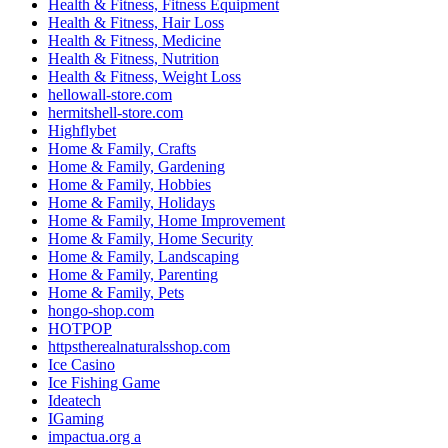
Health & Fitness, Fitness Equipment
Health & Fitness, Hair Loss
Health & Fitness, Medicine
Health & Fitness, Nutrition
Health & Fitness, Weight Loss
hellowall-store.com
hermitshell-store.com
Highflybet
Home & Family, Crafts
Home & Family, Gardening
Home & Family, Hobbies
Home & Family, Holidays
Home & Family, Home Improvement
Home & Family, Home Security
Home & Family, Landscaping
Home & Family, Parenting
Home & Family, Pets
hongo-shop.com
HOTPOP
httpstherealnaturalsshop.com
Ice Casino
Ice Fishing Game
Ideatech
IGaming
impactua.org a