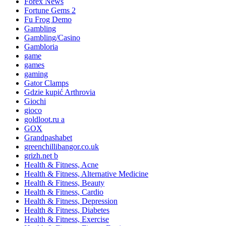
Forex News
Fortune Gems 2
Fu Frog Demo
Gambling
Gambling/Casino
Gambloria
game
games
gaming
Gator Clamps
Gdzie kupić Arthrovia
Giochi
gioco
goldloot.ru a
GOX
Grandpashabet
greenchillibangor.co.uk
grizh.net b
Health & Fitness, Acne
Health & Fitness, Alternative Medicine
Health & Fitness, Beauty
Health & Fitness, Cardio
Health & Fitness, Depression
Health & Fitness, Diabetes
Health & Fitness, Exercise