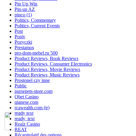
Pin Up Win
Pin-up AZ
pinco (1)
Politics, Commentary
Politics, Current Events
Post
Postv
Pozyczki
Prestamos
pro-dom-mebel.ru 500
Product Reviews, Book Reviews
Product Reviews, Consumer Electronics
Product Reviews, Movie Reviews
Product Reviews, Music Reviews
Prostonel czy inne
Public
pursepets-store.com
Qbet Casino
qianese.com
rcawealth.com (tr)
ready text
ready_text
Realz Casino
REAT
Récapitulatif des options