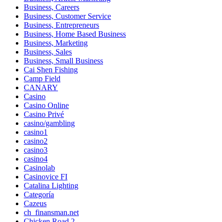
Business, Careers
Business, Customer Service
Business, Entrepreneurs
Business, Home Based Business
Business, Marketing
Business, Sales
Business, Small Business
Cai Shen Fishing
Camp Field
CANARY
Casino
Casino Online
Casino Privé
casino/gambling
casino1
casino2
casino3
casino4
Casinolab
Casinovice FI
Catalina Lighting
Categoría
Cazeus
ch_finansman.net
Chicken Road 2