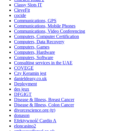
Classy Slots IT
CleveFit
cocide
Communications, GPS
Communications, Mobile Phones
Communications, Video Conferencing
Computers, Computer Certification
Computers, Data Recovery
Computers, Games
Computers, Hardware
Computers, Software
Consulting services in the UAE
COVEGE
Czy Keramin jest
danieldeasy.co.uk
Deployment
des jeux
DFGIGT
Disease & Illness, Breast Cancer
Disease & Illness, Colon Cancer
divorcescience.org (tr)
donason
Efektywność Cardio A
eloncasino2