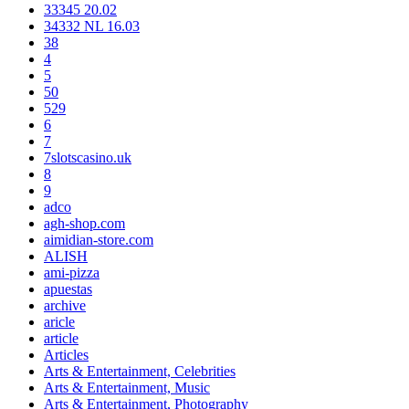
33345 20.02
34332 NL 16.03
38
4
5
50
529
6
7
7slotscasino.uk
8
9
adco
agh-shop.com
aimidian-store.com
ALISH
ami-pizza
apuestas
archive
aricle
article
Articles
Arts & Entertainment, Celebrities
Arts & Entertainment, Music
Arts & Entertainment, Photography