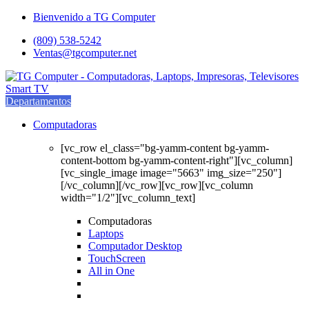
Saltar
saltar
Bienvenido a TG Computer
a
al
(809) 538-5242
navegación
contenido
Ventas@tgcomputer.net
Departamentos
Computadoras
[vc_row el_class="bg-yamm-content bg-yamm-
content-bottom bg-yamm-content-right"][vc_column]
[vc_single_image image="5663" img_size="250"]
[/vc_column][/vc_row][vc_row][vc_column
width="1/2"][vc_column_text]
Computadoras
Laptops
Computador Desktop
TouchScreen
All in One