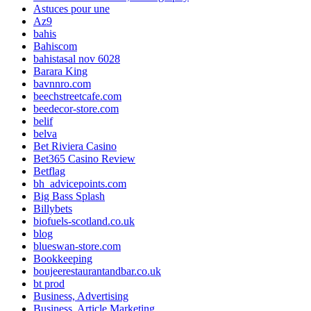
Astuces pour une
Az9
bahis
Bahiscom
bahistasal nov 6028
Barara King
bavnnro.com
beechstreetcafe.com
beedecor-store.com
belif
belva
Bet Riviera Casino
Bet365 Casino Review
Betflag
bh_advicepoints.com
Big Bass Splash
Billybets
biofuels-scotland.co.uk
blog
blueswan-store.com
Bookkeeping
boujeerestaurantandbar.co.uk
bt prod
Business, Advertising
Business, Article Marketing