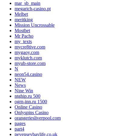
mar_sb_main
megarich-casino.pt
Melbet
meritking
Mission Uncrossable
Mostbet
Mr Pacho
my_texts
mycre8tive.com
mygaoy.com
myklutch.com
myub-store.com
N
neon54.casino
NEW
News
Nine Win
ntghip.ru 500
ogrn-inn.ru 1500
Online Casino
Onlyspins Casino
orangeriesliverpool.com
pages
part4
pevenseybaylife.co.uk