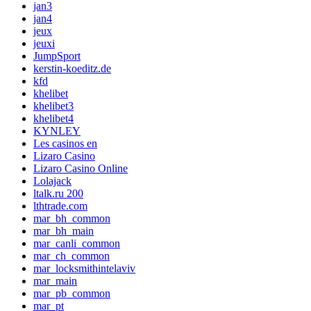
jan3
jan4
jeux
jeuxi
JumpSport
kerstin-koeditz.de
kfd
khelibet
khelibet3
khelibet4
KYNLEY
Les casinos en
Lizaro Casino
Lizaro Casino Online
Lolajack
ltalk.ru 200
lthtrade.com
mar_bh_common
mar_bh_main
mar_canli_common
mar_ch_common
mar_locksmithintelaviv
mar_main
mar_pb_common
mar_pt