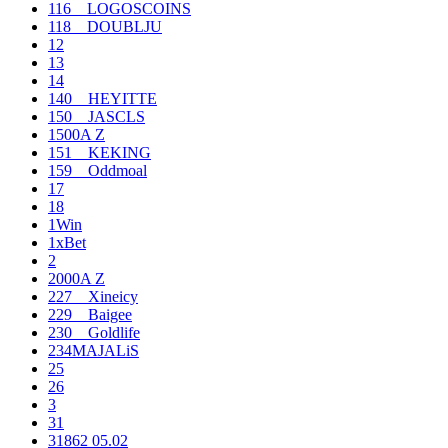
116__LOGOSCOINS
118__DOUBLJU
12
13
14
140__HEYITTE
150__JASCLS
1500A Z
151__KEKING
159__Oddmoal
17
18
1Win
1xBet
2
2000A Z
227__Xineicy
229__Baigee
230__Goldlife
234MAJALiS
25
26
3
31
31862 05.02