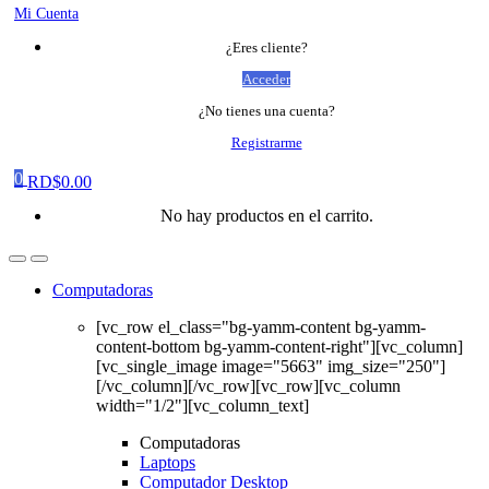
Mi Cuenta
¿Eres cliente?
Acceder
¿No tienes una cuenta?
Registrarme
0
RD$
0.00
No hay productos en el carrito.
Computadoras
[vc_row el_class="bg-yamm-content bg-yamm-
content-bottom bg-yamm-content-right"][vc_column]
[vc_single_image image="5663" img_size="250"]
[/vc_column][/vc_row][vc_row][vc_column
width="1/2"][vc_column_text]
Computadoras
Laptops
Computador Desktop