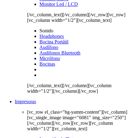
Monitor Led / LCD
[/vc_column_text][/vc_column][/vc_row][vc_row]
[vc_column width="1/2"][vc_column_text]
Sonido
Headphones
Bocina Portátil
Audífono
Audifonos Bluetooth
Micrófono
Bocinas
[/vc_column_text][/vc_column][vc_column
width="1/2"][/vc_column][/vc_row]
Impresoras
[vc_row el_class="bg-yamm-content"][vc_column]
[vc_single_image image="6081" img_size="250"]
[/vc_column][/vc_row][vc_row][vc_column
width="1/2"][vc_column_text]