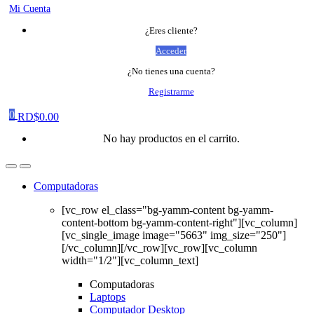
Mi Cuenta
¿Eres cliente?
Acceder
¿No tienes una cuenta?
Registrarme
0
RD$
0.00
No hay productos en el carrito.
Computadoras
[vc_row el_class="bg-yamm-content bg-yamm-
content-bottom bg-yamm-content-right"][vc_column]
[vc_single_image image="5663" img_size="250"]
[/vc_column][/vc_row][vc_row][vc_column
width="1/2"][vc_column_text]
Computadoras
Laptops
Computador Desktop