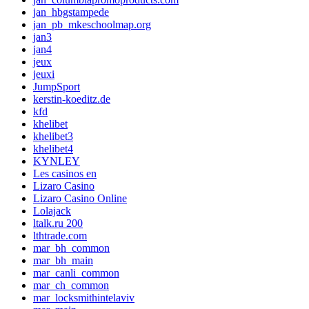
jan_hbgstampede
jan_pb_mkeschoolmap.org
jan3
jan4
jeux
jeuxi
JumpSport
kerstin-koeditz.de
kfd
khelibet
khelibet3
khelibet4
KYNLEY
Les casinos en
Lizaro Casino
Lizaro Casino Online
Lolajack
ltalk.ru 200
lthtrade.com
mar_bh_common
mar_bh_main
mar_canli_common
mar_ch_common
mar_locksmithintelaviv