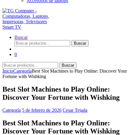
Accesorios de laptops
Buscar
Buscar
Buscar
por:
0
Buscar
Buscar
por:
Inicio
Categoría
Best Slot Machines to Play Online: Discover Your
Fortune with Wishking
Best Slot Machines to Play Online:
Discover Your Fortune with Wishking
Categoría
5 de febrero de 2026
Cesar Tejada
Best Slot Machines to Play Online:
Discover Your Fortune with Wishking