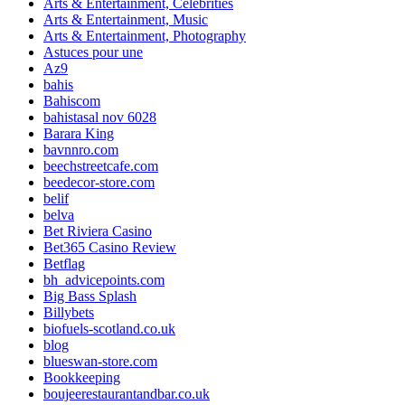
Arts & Entertainment, Celebrities
Arts & Entertainment, Music
Arts & Entertainment, Photography
Astuces pour une
Az9
bahis
Bahiscom
bahistasal nov 6028
Barara King
bavnnro.com
beechstreetcafe.com
beedecor-store.com
belif
belva
Bet Riviera Casino
Bet365 Casino Review
Betflag
bh_advicepoints.com
Big Bass Splash
Billybets
biofuels-scotland.co.uk
blog
blueswan-store.com
Bookkeeping
boujeerestaurantandbar.co.uk