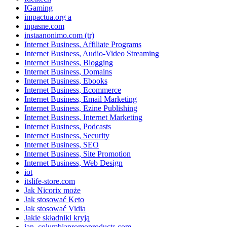
IGaming
impactua.org a
inpasne.com
instaanonimo.com (tr)
Internet Business, Affiliate Programs
Internet Business, Audio-Video Streaming
Internet Business, Blogging
Internet Business, Domains
Internet Business, Ebooks
Internet Business, Ecommerce
Internet Business, Email Marketing
Internet Business, Ezine Publishing
Internet Business, Internet Marketing
Internet Business, Podcasts
Internet Business, Security
Internet Business, SEO
Internet Business, Site Promotion
Internet Business, Web Design
iot
itslife-store.com
Jak Nicorix może
Jak stosować Keto
Jak stosować Vidia
Jakie składniki kryją
jan_columbiapromoproducts.com