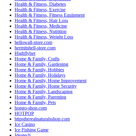
Health & Fitness, Diabetes
Health & Fitness, Exercise
Health & Fitness, Fitness Equipment
Health & Fitness, Hair Loss
Health & Fitness, Medicine
Health & Fitness, Nutrition
Health & Fitness, Weight Loss
hellowall-store.com
hermitshell-store.com
Highflybet
Home & Family, Crafts
Home & Family, Gardening
Home & Family, Hobbies
Home & Family, Holidays
Home & Family, Home Improvement
Home & Family, Home Security
Home & Family, Landscaping
Home & Family, Parenting
Home & Family, Pets
hongo-shop.com
HOTPOP
httpstherealnaturalsshop.com
Ice Casino
Ice Fishing Game
Ideatech