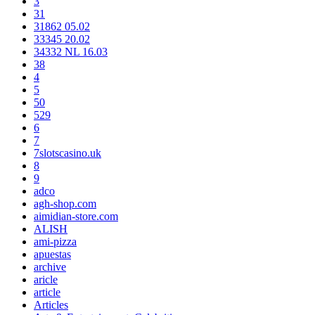
3
31
31862 05.02
33345 20.02
34332 NL 16.03
38
4
5
50
529
6
7
7slotscasino.uk
8
9
adco
agh-shop.com
aimidian-store.com
ALISH
ami-pizza
apuestas
archive
aricle
article
Articles