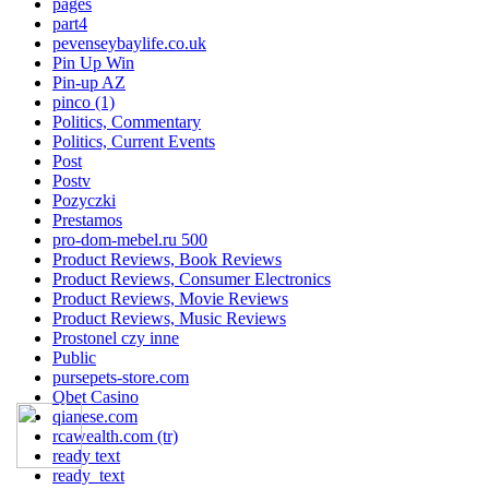
pages
part4
pevenseybaylife.co.uk
Pin Up Win
Pin-up AZ
pinco (1)
Politics, Commentary
Politics, Current Events
Post
Postv
Pozyczki
Prestamos
pro-dom-mebel.ru 500
Product Reviews, Book Reviews
Product Reviews, Consumer Electronics
Product Reviews, Movie Reviews
Product Reviews, Music Reviews
Prostonel czy inne
Public
pursepets-store.com
Qbet Casino
qianese.com
rcawealth.com (tr)
ready text
ready_text