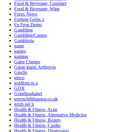
Food & Beverage, Gourmet
Food & Beverage, Wine
Forex News
Fortune Gems 2
Fu Frog Demo
Gambling
Gambling/Casino
Gambloria
game
games
gaming
Gator Clamps
Gdzie kupić Arthrovia
Giochi
gioco
goldloot.ru a
GOX
Grandpashabet
greenchillibangor.co.uk
grizh.net b
Health & Fitness, Acne
Health & Fitness, Alternative Medicine
Health & Fitness, Beauty
Health & Fitness, Cardio
Health & Fitness, Depression