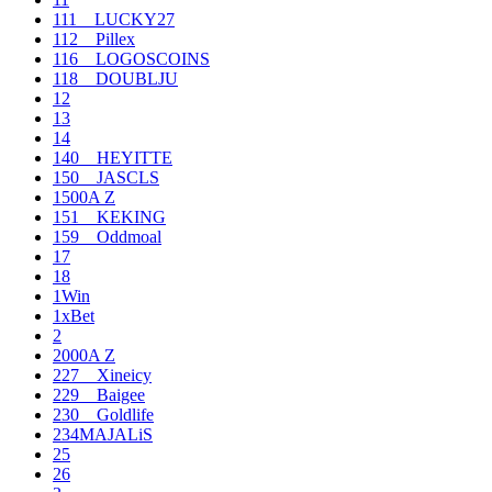
111__LUCKY27
112__Pillex
116__LOGOSCOINS
118__DOUBLJU
12
13
14
140__HEYITTE
150__JASCLS
1500A Z
151__KEKING
159__Oddmoal
17
18
1Win
1xBet
2
2000A Z
227__Xineicy
229__Baigee
230__Goldlife
234MAJALiS
25
26