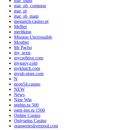
mar_main
mar_pb_common
mar_pt
mar_sb_main
megarich-casino.pt
Melbet
meritking
Mission Uncrossable
Mostbet
Mr Pacho
my_texts
mycre8tive.com
mygaoy.com
myklutch.com
myub-store.com
N
neon54.casino
NEW
News
Nine Win
ntghip.ru 500
ogrn-inn.ru 1500
Online Casino
Onlyspins Casino
orangeriesliverpool.com