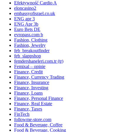
Efektywność Cardio A
eloncasino2
embassyofisrael.co.uk
ENG apr 3
ENG Apr 3b
Euro Bets DE
evropass.com b
Fashion, Clothing
Fashion, Jewelry
feb_breakoutfinder
feb_slappshop
femdershaneleri.com.tr (tr)
Femixal – opinie
Finance, Credit
Finance, Currency Trading
Finance, Insurance
Finance, Investing
Finance, Loans
Finance, Personal Finance
Finance, Real Estate
Finance, Taxes
FinTech
followme-store.com
Food & Beverage, Coffee
Food & Beverage, Cooking