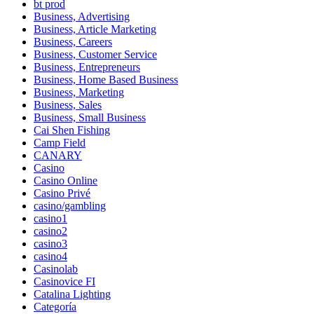
bt prod
Business, Advertising
Business, Article Marketing
Business, Careers
Business, Customer Service
Business, Entrepreneurs
Business, Home Based Business
Business, Marketing
Business, Sales
Business, Small Business
Cai Shen Fishing
Camp Field
CANARY
Casino
Casino Online
Casino Privé
casino/gambling
casino1
casino2
casino3
casino4
Casinolab
Casinovice FI
Catalina Lighting
Categoría