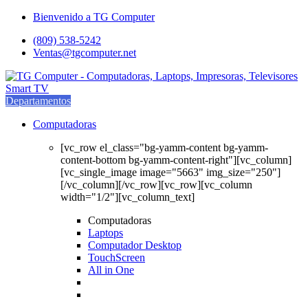
Saltar
saltar
Bienvenido a TG Computer
a
al
(809) 538-5242
navegación
contenido
Ventas@tgcomputer.net
Departamentos
Computadoras
[vc_row el_class="bg-yamm-content bg-yamm-
content-bottom bg-yamm-content-right"][vc_column]
[vc_single_image image="5663" img_size="250"]
[/vc_column][/vc_row][vc_row][vc_column
width="1/2"][vc_column_text]
Computadoras
Laptops
Computador Desktop
TouchScreen
All in One