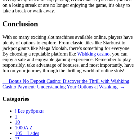
on a losing streak or are no longer enjoying the game, it’s okay to
take a break or walk away.
Conclusion
With so many exciting slot machines available online, players have
plenty of options to explore. From classic titles like Starburst to
jackpot giants like Mega Moolah, there’s something for everyone.
By choosing a reputable platform like
Wishking casino
, you can
enjoy a safe and enjoyable gaming experience. Remember to play
responsibly, take advantage of bonuses, and most importantly, have
fun on your journey through the thrilling world of online slots!
Navegación
←
Bonus No Deposit Casino: Discover the Thrill with Wishking
Casino Payment: Understanding Your Options at Wishking
→
de
entradas
Categories
! Без рубрики
1
10
1000A Z
105__Lades
11