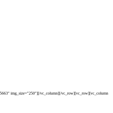
"5663" img_size="250"][/vc_column][/vc_row][vc_row][vc_column