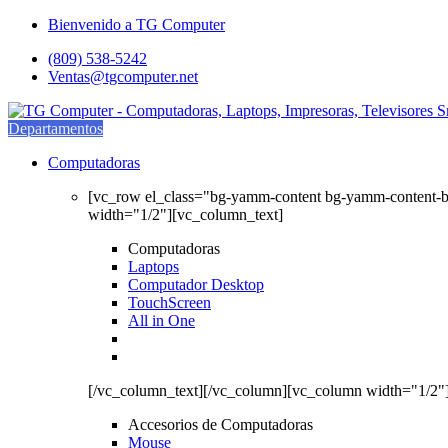
Saltar
saltar
Bienvenido a TG Computer
a
al
(809) 538-5242
navegación
contenido
Ventas@tgcomputer.net
Departamentos
Computadoras
[vc_row el_class="bg-yamm-content bg-yamm-content-
width="1/2"][vc_column_text]
Computadoras
Laptops
Computador Desktop
TouchScreen
All in One
[/vc_column_text][/vc_column][vc_column width="1/2"
Accesorios de Computadoras
Mouse