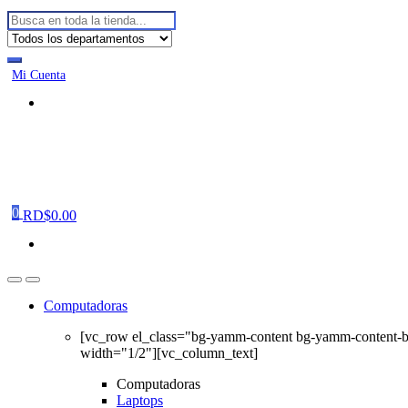
Buscar:
Mi Cuenta
0
RD$
0.00
Computadoras
[vc_row el_class="bg-yamm-content bg-yamm-content-
width="1/2"][vc_column_text]
Computadoras
Laptops