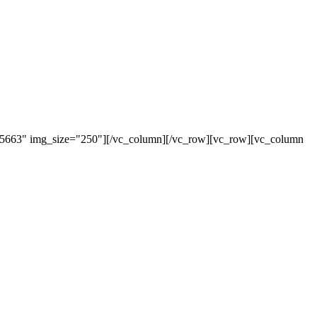
"5663" img_size="250"][/vc_column][/vc_row][vc_row][vc_column