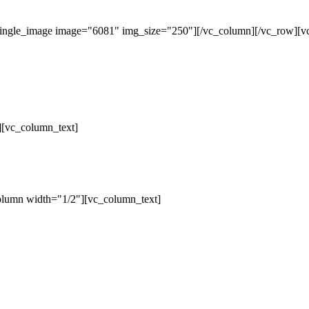
single_image image="6081" img_size="250"][/vc_column][/vc_row][v
][vc_column_text]
olumn width="1/2"][vc_column_text]