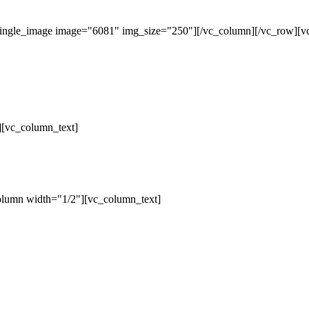
single_image image="6081" img_size="250"][/vc_column][/vc_row][v
][vc_column_text]
olumn width="1/2"][vc_column_text]