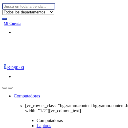
Buscar:
Mi Cuenta
0
RD$
0.00
Computadoras
[vc_row el_class="bg-yamm-content bg-yamm-content-
width="1/2"][vc_column_text]
Computadoras
Laptops