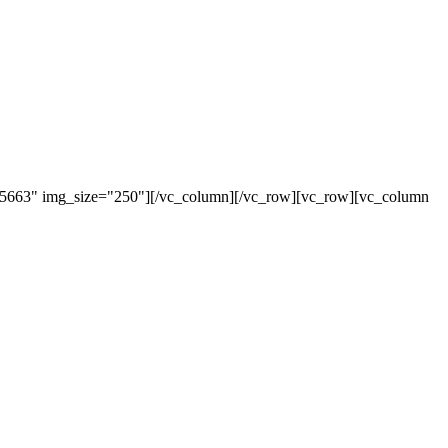
"5663" img_size="250"][/vc_column][/vc_row][vc_row][vc_column