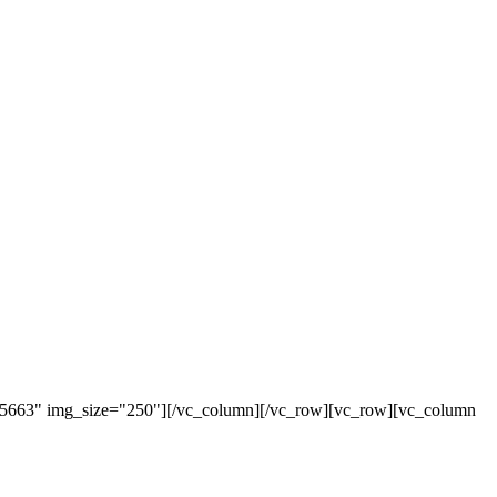
"5663" img_size="250"][/vc_column][/vc_row][vc_row][vc_column