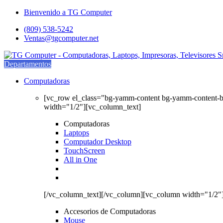
Saltar
saltar
Bienvenido a TG Computer
a
al
(809) 538-5242
navegación
contenido
Ventas@tgcomputer.net
Departamentos
Computadoras
[vc_row el_class="bg-yamm-content bg-yamm-content-
width="1/2"][vc_column_text]
Computadoras
Laptops
Computador Desktop
TouchScreen
All in One
[/vc_column_text][/vc_column][vc_column width="1/2"
Accesorios de Computadoras
Mouse