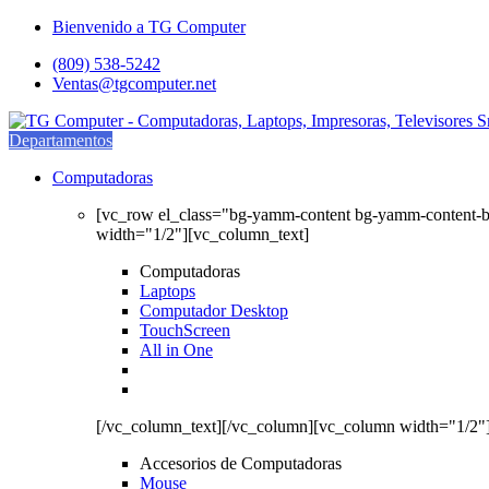
Saltar
saltar
Bienvenido a TG Computer
a
al
(809) 538-5242
navegación
contenido
Ventas@tgcomputer.net
Departamentos
Computadoras
[vc_row el_class="bg-yamm-content bg-yamm-content-
width="1/2"][vc_column_text]
Computadoras
Laptops
Computador Desktop
TouchScreen
All in One
[/vc_column_text][/vc_column][vc_column width="1/2"
Accesorios de Computadoras
Mouse