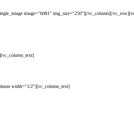
single_image image="6081" img_size="250"][/vc_column][/vc_row][v
][vc_column_text]
olumn width="1/2"][vc_column_text]