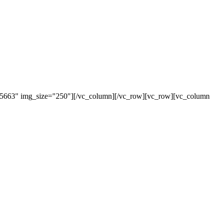
"5663" img_size="250"][/vc_column][/vc_row][vc_row][vc_column