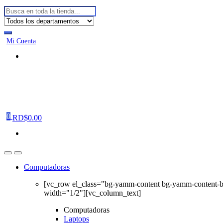
Buscar:
Mi Cuenta
0
RD$
0.00
Computadoras
[vc_row el_class="bg-yamm-content bg-yamm-content-
width="1/2"][vc_column_text]
Computadoras
Laptops