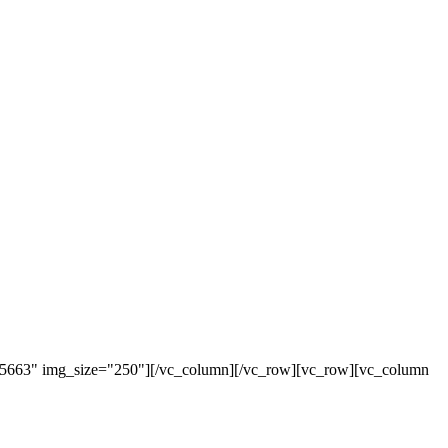
"5663" img_size="250"][/vc_column][/vc_row][vc_row][vc_column