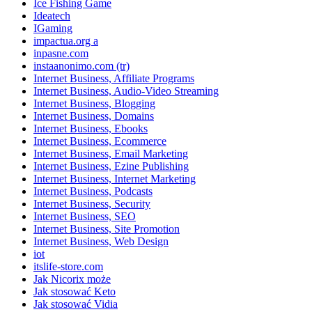
Ice Fishing Game
Ideatech
IGaming
impactua.org a
inpasne.com
instaanonimo.com (tr)
Internet Business, Affiliate Programs
Internet Business, Audio-Video Streaming
Internet Business, Blogging
Internet Business, Domains
Internet Business, Ebooks
Internet Business, Ecommerce
Internet Business, Email Marketing
Internet Business, Ezine Publishing
Internet Business, Internet Marketing
Internet Business, Podcasts
Internet Business, Security
Internet Business, SEO
Internet Business, Site Promotion
Internet Business, Web Design
iot
itslife-store.com
Jak Nicorix może
Jak stosować Keto
Jak stosować Vidia