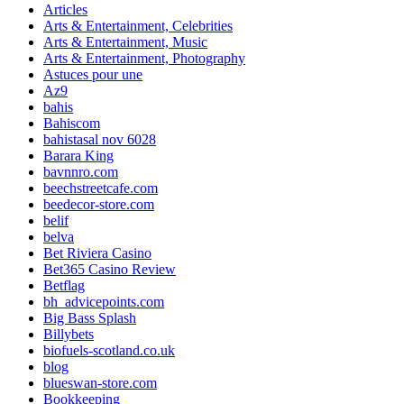
Articles
Arts & Entertainment, Celebrities
Arts & Entertainment, Music
Arts & Entertainment, Photography
Astuces pour une
Az9
bahis
Bahiscom
bahistasal nov 6028
Barara King
bavnnro.com
beechstreetcafe.com
beedecor-store.com
belif
belva
Bet Riviera Casino
Bet365 Casino Review
Betflag
bh_advicepoints.com
Big Bass Splash
Billybets
biofuels-scotland.co.uk
blog
blueswan-store.com
Bookkeeping