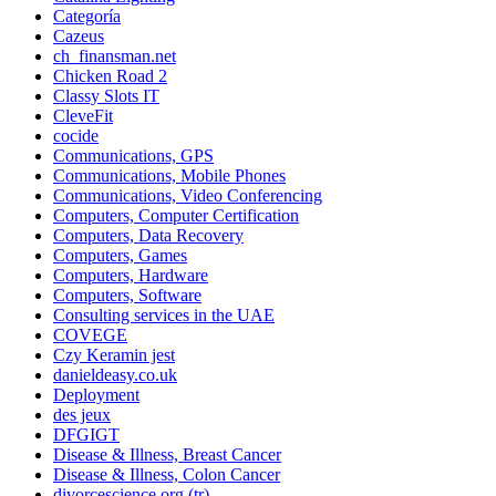
Categoría
Cazeus
ch_finansman.net
Chicken Road 2
Classy Slots IT
CleveFit
cocide
Communications, GPS
Communications, Mobile Phones
Communications, Video Conferencing
Computers, Computer Certification
Computers, Data Recovery
Computers, Games
Computers, Hardware
Computers, Software
Consulting services in the UAE
COVEGE
Czy Keramin jest
danieldeasy.co.uk
Deployment
des jeux
DFGIGT
Disease & Illness, Breast Cancer
Disease & Illness, Colon Cancer
divorcescience.org (tr)