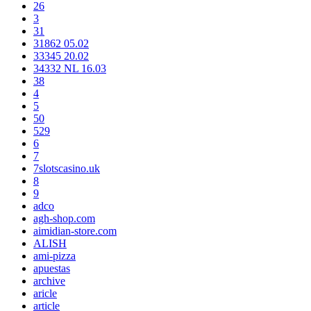
26
3
31
31862 05.02
33345 20.02
34332 NL 16.03
38
4
5
50
529
6
7
7slotscasino.uk
8
9
adco
agh-shop.com
aimidian-store.com
ALISH
ami-pizza
apuestas
archive
aricle
article