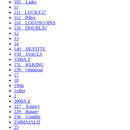
105__Lades
11
111__LUCKY27
112__Pillex
116__LOGOSCOINS
118__DOUBLJU
12
13
14
140__HEYITTE
150__JASCLS
1500A Z
151__KEKING
159__Oddmoal
17
18
1Win
1xBet
2
2000A Z
227__Xineicy
229__Baigee
230__Goldlife
234MAJALiS
25