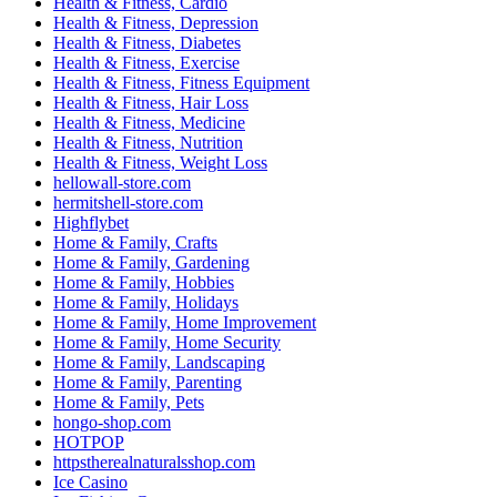
Health & Fitness, Cardio
Health & Fitness, Depression
Health & Fitness, Diabetes
Health & Fitness, Exercise
Health & Fitness, Fitness Equipment
Health & Fitness, Hair Loss
Health & Fitness, Medicine
Health & Fitness, Nutrition
Health & Fitness, Weight Loss
hellowall-store.com
hermitshell-store.com
Highflybet
Home & Family, Crafts
Home & Family, Gardening
Home & Family, Hobbies
Home & Family, Holidays
Home & Family, Home Improvement
Home & Family, Home Security
Home & Family, Landscaping
Home & Family, Parenting
Home & Family, Pets
hongo-shop.com
HOTPOP
httpstherealnaturalsshop.com
Ice Casino