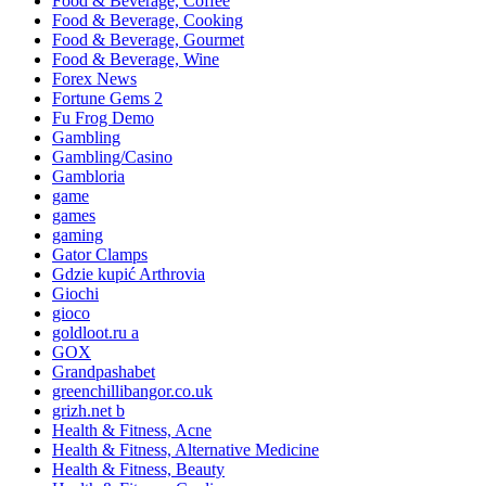
Food & Beverage, Coffee
Food & Beverage, Cooking
Food & Beverage, Gourmet
Food & Beverage, Wine
Forex News
Fortune Gems 2
Fu Frog Demo
Gambling
Gambling/Casino
Gambloria
game
games
gaming
Gator Clamps
Gdzie kupić Arthrovia
Giochi
gioco
goldloot.ru a
GOX
Grandpashabet
greenchillibangor.co.uk
grizh.net b
Health & Fitness, Acne
Health & Fitness, Alternative Medicine
Health & Fitness, Beauty