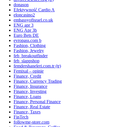
donason
Efektywność Cardio A
eloncasino2
embassyofisrael.co.uk
ENG apr 3
ENG Apr 3b
Euro Bets DE
evropass.com b
Fashion, Clothing
Fashion, Jewelry
feb_breakoutfinder
feb_slappshop
femdershaneleri.com.tr (tr)
Femixal – opinie
Finance, Credit
Finance, Currency Trading
Finance, Insurance
Finance, Investing
Finance, Loans
Finance, Personal Finance
Finance, Real Estate
Finance, Taxes
FinTech
followme-store.com