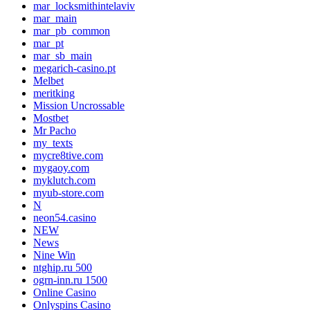
mar_locksmithintelaviv
mar_main
mar_pb_common
mar_pt
mar_sb_main
megarich-casino.pt
Melbet
meritking
Mission Uncrossable
Mostbet
Mr Pacho
my_texts
mycre8tive.com
mygaoy.com
myklutch.com
myub-store.com
N
neon54.casino
NEW
News
Nine Win
ntghip.ru 500
ogrn-inn.ru 1500
Online Casino
Onlyspins Casino