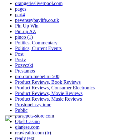
orangeriesliverpool.com
pages
part4
pevenseybaylife.co.uk
Pin Up Win
Pin-up AZ
pinco (1)
Politics, Commentary
Politics, Current Events
Post
Postv
Pozyczki
Prestamos
pro-dom-mebel.ru 500
Product Reviews, Book Reviews
Product Reviews, Consumer Electronics
Product Reviews, Movie Reviews
Product Reviews, Music Reviews
Prostonel czy inne
Public
pursepets-store.com
Qbet Casino
qianese.com
rcawealth.com (tr)
ready text