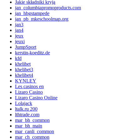
Jakie składniki kryją
jan_columbiapromoproducts.com
jan_hbgstampede
jan_pb_mkeschoolmap.org
jan3
jan4
jeux
jeuxi
JumpSport
kerstin-koeditz.de
kfd
khelibet
khelibet3
khelibet4
KYNLEY
Les casinos en
Lizaro Casino
Lizaro Casino Online
Lolajack
ltalk.ru 200
lthtrade.com
mar_bh_common
mar_bh_main
mar_canli_common
mar_ch_common