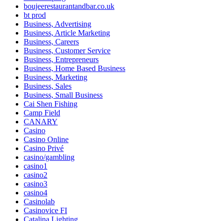
boujeerestaurantandbar.co.uk
bt prod
Business, Advertising
Business, Article Marketing
Business, Careers
Business, Customer Service
Business, Entrepreneurs
Business, Home Based Business
Business, Marketing
Business, Sales
Business, Small Business
Cai Shen Fishing
Camp Field
CANARY
Casino
Casino Online
Casino Privé
casino/gambling
casino1
casino2
casino3
casino4
Casinolab
Casinovice FI
Catalina Lighting