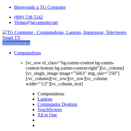
Saltar
saltar
Bienvenido a TG Computer
a
al
(809) 538-5242
navegación
contenido
Ventas@tgcomputer.net
Departamentos
Computadoras
[vc_row el_class="bg-yamm-content bg-yamm-
content-bottom bg-yamm-content-right"][vc_column]
[vc_single_image image="5663" img_size="250"]
[/vc_column][/vc_row][vc_row][vc_column
width="1/2"][vc_column_text]
Computadoras
Laptops
Computador Desktop
TouchScreen
All in One