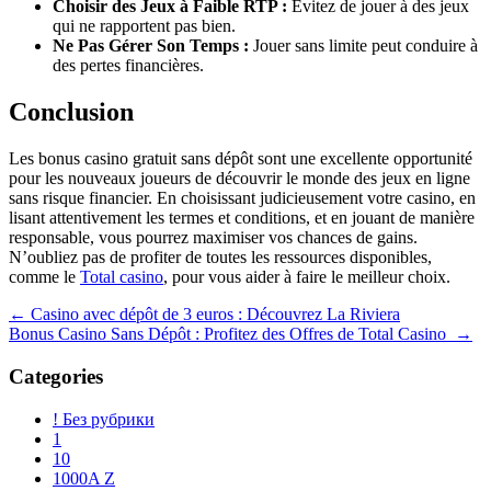
Choisir des Jeux à Faible RTP :
Évitez de jouer à des jeux
qui ne rapportent pas bien.
Ne Pas Gérer Son Temps :
Jouer sans limite peut conduire à
des pertes financières.
Conclusion
Les bonus casino gratuit sans dépôt sont une excellente opportunité
pour les nouveaux joueurs de découvrir le monde des jeux en ligne
sans risque financier. En choisissant judicieusement votre casino, en
lisant attentivement les termes et conditions, et en jouant de manière
responsable, vous pourrez maximiser vos chances de gains.
N’oubliez pas de profiter de toutes les ressources disponibles,
comme le
Total casino
, pour vous aider à faire le meilleur choix.
Navegación
←
Casino avec dépôt de 3 euros : Découvrez La Riviera
Bonus Casino Sans Dépôt : Profitez des Offres de Total Casino
→
de
entradas
Categories
! Без рубрики
1
10
1000A Z