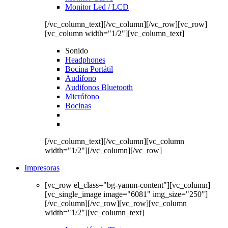
Monitor Led / LCD
[/vc_column_text][/vc_column][/vc_row][vc_row]
[vc_column width="1/2"][vc_column_text]
Sonido
Headphones
Bocina Portátil
Audífono
Audifonos Bluetooth
Micrófono
Bocinas
[/vc_column_text][/vc_column][vc_column
width="1/2"][/vc_column][/vc_row]
Impresoras
[vc_row el_class="bg-yamm-content"][vc_column]
[vc_single_image image="6081" img_size="250"]
[/vc_column][/vc_row][vc_row][vc_column
width="1/2"][vc_column_text]