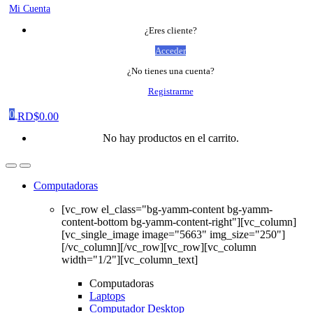
Mi Cuenta
¿Eres cliente?
Acceder
¿No tienes una cuenta?
Registrarme
0
RD$
0.00
No hay productos en el carrito.
Computadoras
[vc_row el_class="bg-yamm-content bg-yamm-
content-bottom bg-yamm-content-right"][vc_column]
[vc_single_image image="5663" img_size="250"]
[/vc_column][/vc_row][vc_row][vc_column
width="1/2"][vc_column_text]
Computadoras
Laptops
Computador Desktop