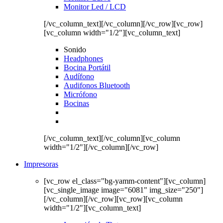
Monitor Led / LCD
[/vc_column_text][/vc_column][/vc_row][vc_row]
[vc_column width="1/2"][vc_column_text]
Sonido
Headphones
Bocina Portátil
Audífono
Audifonos Bluetooth
Micrófono
Bocinas
[/vc_column_text][/vc_column][vc_column
width="1/2"][/vc_column][/vc_row]
Impresoras
[vc_row el_class="bg-yamm-content"][vc_column]
[vc_single_image image="6081" img_size="250"]
[/vc_column][/vc_row][vc_row][vc_column
width="1/2"][vc_column_text]