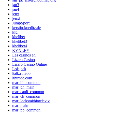
jan_pb_mkeschoolmap.org
jan3
jan4
jeux
jeuxi
JumpSport
kerstin-koeditz.de
kfd
khelibet
khelibet3
khelibet4
KYNLEY
Les casinos en
Lizaro Casino
Lizaro Casino Online
Lolajack
ltalk.ru 200
lthtrade.com
mar_bh_common
mar_bh_main
mar_canli_common
mar_ch_common
mar_locksmithintelaviv
mar_main
mar_pb_common