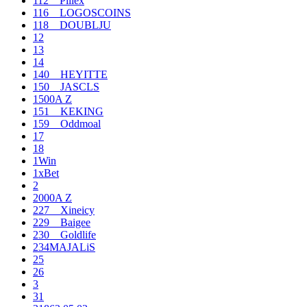
112__Pillex
116__LOGOSCOINS
118__DOUBLJU
12
13
14
140__HEYITTE
150__JASCLS
1500A Z
151__KEKING
159__Oddmoal
17
18
1Win
1xBet
2
2000A Z
227__Xineicy
229__Baigee
230__Goldlife
234MAJALiS
25
26
3
31