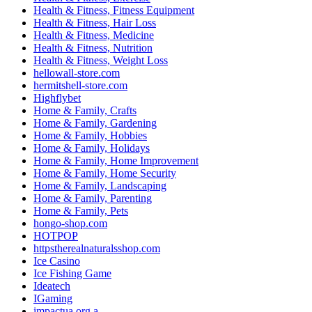
Health & Fitness, Fitness Equipment
Health & Fitness, Hair Loss
Health & Fitness, Medicine
Health & Fitness, Nutrition
Health & Fitness, Weight Loss
hellowall-store.com
hermitshell-store.com
Highflybet
Home & Family, Crafts
Home & Family, Gardening
Home & Family, Hobbies
Home & Family, Holidays
Home & Family, Home Improvement
Home & Family, Home Security
Home & Family, Landscaping
Home & Family, Parenting
Home & Family, Pets
hongo-shop.com
HOTPOP
httpstherealnaturalsshop.com
Ice Casino
Ice Fishing Game
Ideatech
IGaming
impactua.org a