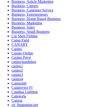
Business, Article Marketing
Business, Careers
Business, Customer Service
Business, Entrepreneurs
Business, Home Based Business
Business, Marketing
Business, Sales
Business, Small Business
Cai Shen Fishing
Camp Field
CANARY
Casino
Casino Online
Casino Privé
casino/gambling
casino1
casino2
casino3
casino4
Casinolab
Casinovice FI
Catalina Lighting
Categoría
Cazeus
ch_finansman.net