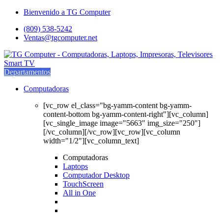
Saltar
saltar
Bienvenido a TG Computer
a
al
(809) 538-5242
navegación
contenido
Ventas@tgcomputer.net
Departamentos
Computadoras
[vc_row el_class="bg-yamm-content bg-yamm-
content-bottom bg-yamm-content-right"][vc_column]
[vc_single_image image="5663" img_size="250"]
[/vc_column][/vc_row][vc_row][vc_column
width="1/2"][vc_column_text]
Computadoras
Laptops
Computador Desktop
TouchScreen
All in One