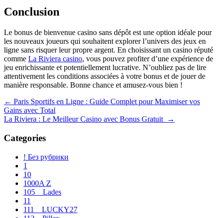
Conclusion
Le bonus de bienvenue casino sans dépôt est une option idéale pour
les nouveaux joueurs qui souhaitent explorer l’univers des jeux en
ligne sans risquer leur propre argent. En choisissant un casino réputé
comme
La Riviera casino
, vous pouvez profiter d’une expérience de
jeu enrichissante et potentiellement lucrative. N’oubliez pas de lire
attentivement les conditions associées à votre bonus et de jouer de
manière responsable. Bonne chance et amusez-vous bien !
Navegación
←
Paris Sportifs en Ligne : Guide Complet pour Maximiser vos
Gains avec Total
de
La Riviera : Le Meilleur Casino avec Bonus Gratuit
→
entradas
Categories
! Без рубрики
1
10
1000A Z
105__Lades
11
111__LUCKY27