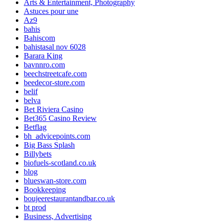
Arts & Entertainment, Photography
Astuces pour une
Az9
bahis
Bahiscom
bahistasal nov 6028
Barara King
bavnnro.com
beechstreetcafe.com
beedecor-store.com
belif
belva
Bet Riviera Casino
Bet365 Casino Review
Betflag
bh_advicepoints.com
Big Bass Splash
Billybets
biofuels-scotland.co.uk
blog
blueswan-store.com
Bookkeeping
boujeerestaurantandbar.co.uk
bt prod
Business, Advertising