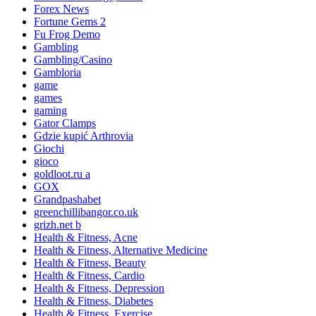
Forex News
Fortune Gems 2
Fu Frog Demo
Gambling
Gambling/Casino
Gambloria
game
games
gaming
Gator Clamps
Gdzie kupić Arthrovia
Giochi
gioco
goldloot.ru a
GOX
Grandpashabet
greenchillibangor.co.uk
grizh.net b
Health & Fitness, Acne
Health & Fitness, Alternative Medicine
Health & Fitness, Beauty
Health & Fitness, Cardio
Health & Fitness, Depression
Health & Fitness, Diabetes
Health & Fitness, Exercise