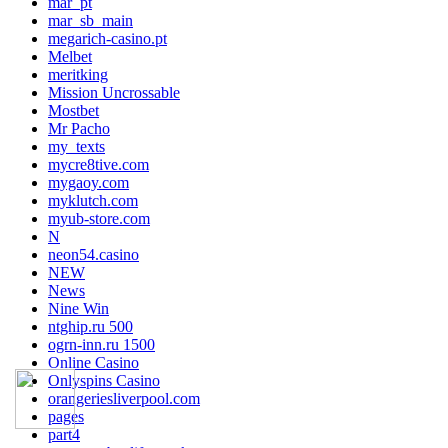
mar_pt
mar_sb_main
megarich-casino.pt
Melbet
meritking
Mission Uncrossable
Mostbet
Mr Pacho
my_texts
mycre8tive.com
mygaoy.com
myklutch.com
myub-store.com
N
neon54.casino
NEW
News
Nine Win
ntghip.ru 500
ogrn-inn.ru 1500
Online Casino
Onlyspins Casino
orangeriesliverpool.com
pages
part4