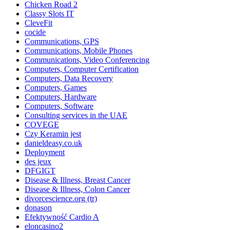
Chicken Road 2
Classy Slots IT
CleveFit
cocide
Communications, GPS
Communications, Mobile Phones
Communications, Video Conferencing
Computers, Computer Certification
Computers, Data Recovery
Computers, Games
Computers, Hardware
Computers, Software
Consulting services in the UAE
COVEGE
Czy Keramin jest
danieldeasy.co.uk
Deployment
des jeux
DFGIGT
Disease & Illness, Breast Cancer
Disease & Illness, Colon Cancer
divorcescience.org (tr)
donason
Efektywność Cardio A
eloncasino2