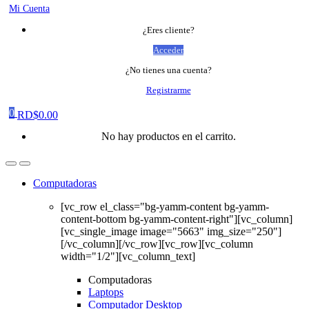
Mi Cuenta
¿Eres cliente?
Acceder
¿No tienes una cuenta?
Registrarme
0
RD$
0.00
No hay productos en el carrito.
Computadoras
[vc_row el_class="bg-yamm-content bg-yamm-
content-bottom bg-yamm-content-right"][vc_column]
[vc_single_image image="5663" img_size="250"]
[/vc_column][/vc_row][vc_row][vc_column
width="1/2"][vc_column_text]
Computadoras
Laptops
Computador Desktop