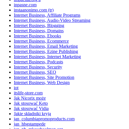
inpasne.com
instaanonimo.com (tr)
Internet Business, Affiliate Programs
Internet Business, Audio-Video Streaming
Internet Business, Blogging
Internet Business, Domains
Internet Business, Ebooks
Internet Business, Ecommerce
Internet Business, Email Marketing
Internet Business, Ezine Publishing
Internet Business, Internet Marketing
Internet Business, Podcasts
Internet Business, Security
Internet Business, SEO
Internet Business, Site Promotion
Internet Business, Web Design
iot
itslife-store.com
Jak Nicorix może
Jak stosować Keto
Jak stosować Vidia
Jakie składniki kryją
jan_columbiapromoproducts.com
jan_hbgstampede