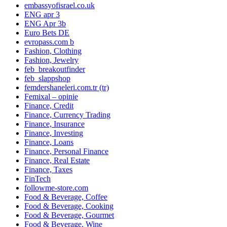
embassyofisrael.co.uk
ENG apr 3
ENG Apr 3b
Euro Bets DE
evropass.com b
Fashion, Clothing
Fashion, Jewelry
feb_breakoutfinder
feb_slappshop
femdershaneleri.com.tr (tr)
Femixal – opinie
Finance, Credit
Finance, Currency Trading
Finance, Insurance
Finance, Investing
Finance, Loans
Finance, Personal Finance
Finance, Real Estate
Finance, Taxes
FinTech
followme-store.com
Food & Beverage, Coffee
Food & Beverage, Cooking
Food & Beverage, Gourmet
Food & Beverage, Wine