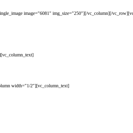
single_image image="6081" img_size="250"][/vc_column][/vc_row][v
][vc_column_text]
olumn width="1/2"][vc_column_text]