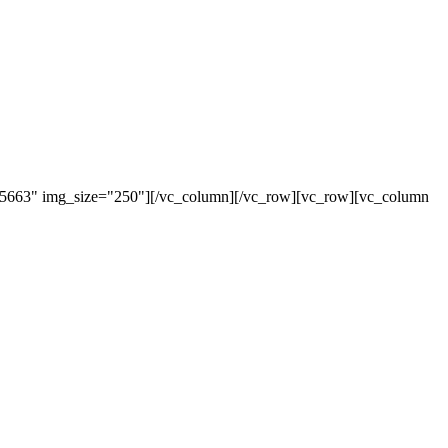
"5663" img_size="250"][/vc_column][/vc_row][vc_row][vc_column