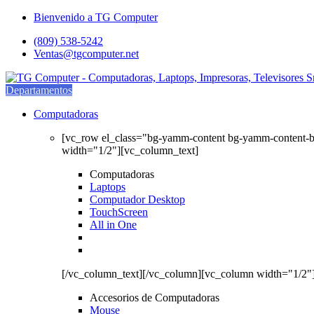
Saltar
saltar
Bienvenido a TG Computer
a
al
(809) 538-5242
navegación
contenido
Ventas@tgcomputer.net
Departamentos
Computadoras
[vc_row el_class="bg-yamm-content bg-yamm-content-
width="1/2"][vc_column_text]
Computadoras
Laptops
Computador Desktop
TouchScreen
All in One
[/vc_column_text][/vc_column][vc_column width="1/2"
Accesorios de Computadoras
Mouse