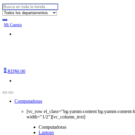
Buscar:
Mi Cuenta
0
RD$
0.00
Computadoras
[vc_row el_class="bg-yamm-content bg-yamm-content-
width="1/2"][vc_column_text]
Computadoras
Laptops