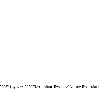
"5663" img_size="250"][/vc_column][/vc_row][vc_row][vc_column