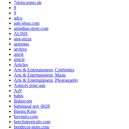
7slotscasino.uk
8
9
adco
agh-shop.com
aimidian-store.com
ALISH
ami-pizza
apuestas
archive
aricle
article
Articles
Arts & Entertainment, Celebrities
Arts & Entertainment, Music
Arts & Entertainment, Photography
Astuces pour une
Az9
bahis
Bahiscom
bahistasal nov 6028
Barara King
bavnnro.com
beechstreetcafe.com
beedecor-store.com