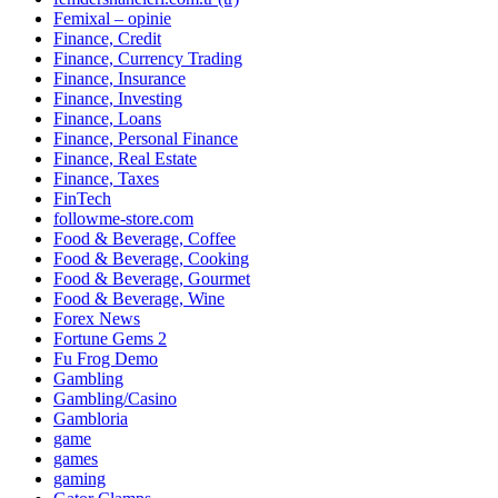
Femixal – opinie
Finance, Credit
Finance, Currency Trading
Finance, Insurance
Finance, Investing
Finance, Loans
Finance, Personal Finance
Finance, Real Estate
Finance, Taxes
FinTech
followme-store.com
Food & Beverage, Coffee
Food & Beverage, Cooking
Food & Beverage, Gourmet
Food & Beverage, Wine
Forex News
Fortune Gems 2
Fu Frog Demo
Gambling
Gambling/Casino
Gambloria
game
games
gaming