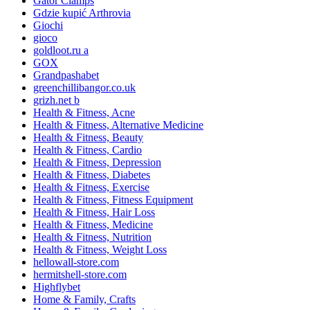
Gator Clamps
Gdzie kupić Arthrovia
Giochi
gioco
goldloot.ru a
GOX
Grandpashabet
greenchillibangor.co.uk
grizh.net b
Health & Fitness, Acne
Health & Fitness, Alternative Medicine
Health & Fitness, Beauty
Health & Fitness, Cardio
Health & Fitness, Depression
Health & Fitness, Diabetes
Health & Fitness, Exercise
Health & Fitness, Fitness Equipment
Health & Fitness, Hair Loss
Health & Fitness, Medicine
Health & Fitness, Nutrition
Health & Fitness, Weight Loss
hellowall-store.com
hermitshell-store.com
Highflybet
Home & Family, Crafts