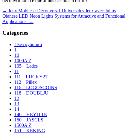
découvrir tout ce que Julius casino a à offrir !
Navegación
←
Jeux Mobiles : Découvrez l’Univers des Jeux avec Julius
Qianese LED Neon Lights Systems for Attractive and Functional
de
Applications
→
entradas
Categories
! Без рубрики
1
10
1000A Z
105__Lades
11
111__LUCKY27
112__Pillex
116__LOGOSCOINS
118__DOUBLJU
12
13
14
140__HEYITTE
150__JASCLS
1500A Z
151__KEKING