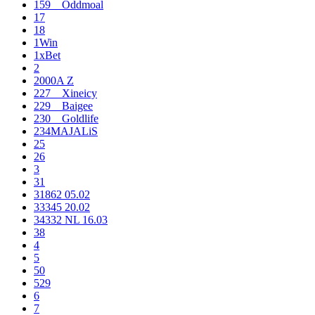
159__Oddmoal
17
18
1Win
1xBet
2
2000A Z
227__Xineicy
229__Baigee
230__Goldlife
234MAJALiS
25
26
3
31
31862 05.02
33345 20.02
34332 NL 16.03
38
4
5
50
529
6
7