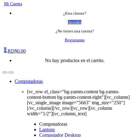
Mi Cuenta
¿Eres cliente?
Acceder
¿No tienes una cuenta?
Registrarme
0
RD$
0.00
No hay productos en el carrito.
Computadoras
[vc_row el_class="bg-yamm-content bg-yamm-
content-bottom bg-yamm-content-right"][vc_column]
[vc_single_image image="5663" img_size="250"]
[/vc_column][/vc_row][vc_row][vc_column
width="1/2"][vc_column_text]
Computadoras
Laptops
Computador Desktop