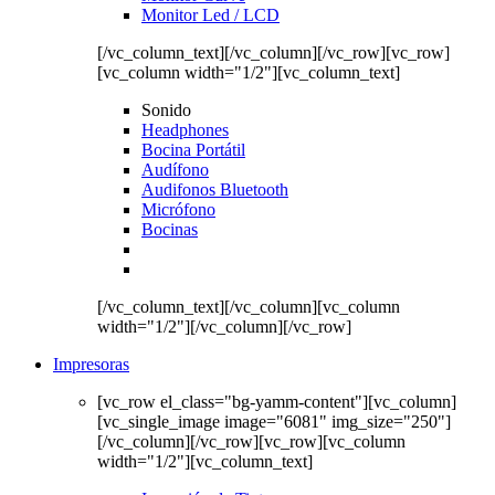
Monitor Led / LCD
[/vc_column_text][/vc_column][/vc_row][vc_row]
[vc_column width="1/2"][vc_column_text]
Sonido
Headphones
Bocina Portátil
Audífono
Audifonos Bluetooth
Micrófono
Bocinas
[/vc_column_text][/vc_column][vc_column
width="1/2"][/vc_column][/vc_row]
Impresoras
[vc_row el_class="bg-yamm-content"][vc_column]
[vc_single_image image="6081" img_size="250"]
[/vc_column][/vc_row][vc_row][vc_column
width="1/2"][vc_column_text]