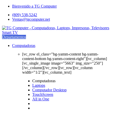
Saltar
saltar
Bienvenido a TG Computer
a
al
(809) 538-5242
navegación
contenido
Ventas@tgcomputer.net
Departamentos
Computadoras
[vc_row el_class="bg-yamm-content bg-yamm-
content-bottom bg-yamm-content-right"][vc_column]
[vc_single_image image="5663" img_size="250"]
[/vc_column][/vc_row][vc_row][vc_column
width="1/2"][vc_column_text]
Computadoras
Laptops
Computador Desktop
TouchScreen
All in One