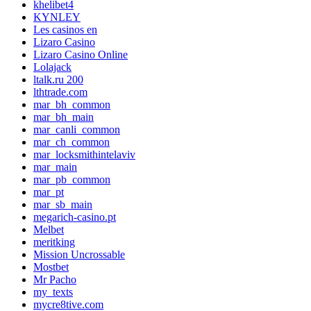
khelibet4
KYNLEY
Les casinos en
Lizaro Casino
Lizaro Casino Online
Lolajack
ltalk.ru 200
lthtrade.com
mar_bh_common
mar_bh_main
mar_canli_common
mar_ch_common
mar_locksmithintelaviv
mar_main
mar_pb_common
mar_pt
mar_sb_main
megarich-casino.pt
Melbet
meritking
Mission Uncrossable
Mostbet
Mr Pacho
my_texts
mycre8tive.com