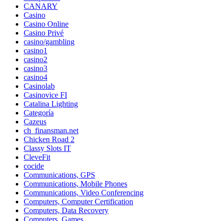
CANARY
Casino
Casino Online
Casino Privé
casino/gambling
casino1
casino2
casino3
casino4
Casinolab
Casinovice FI
Catalina Lighting
Categoría
Cazeus
ch_finansman.net
Chicken Road 2
Classy Slots IT
CleveFit
cocide
Communications, GPS
Communications, Mobile Phones
Communications, Video Conferencing
Computers, Computer Certification
Computers, Data Recovery
Computers, Games