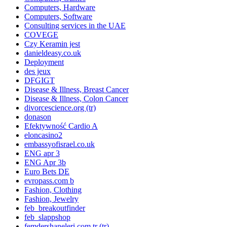
Computers, Hardware
Computers, Software
Consulting services in the UAE
COVEGE
Czy Keramin jest
danieldeasy.co.uk
Deployment
des jeux
DFGIGT
Disease & Illness, Breast Cancer
Disease & Illness, Colon Cancer
divorcescience.org (tr)
donason
Efektywność Cardio A
eloncasino2
embassyofisrael.co.uk
ENG apr 3
ENG Apr 3b
Euro Bets DE
evropass.com b
Fashion, Clothing
Fashion, Jewelry
feb_breakoutfinder
feb_slappshop
femdershaneleri.com.tr (tr)