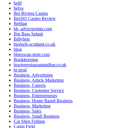
belif
belva
Bet Riviera Casino
Bet365 Casino Review
Betflag
bh_advicepoints.com
Big Bass Splash
Billybets
biofuels-scotland.co.uk
blog
blueswan-store.com
Bookkeeping
boujeerestaurantandbar.co.uk
bt prod
Business, Advertising
Business, Article Marketing
Business, Careers
Business, Customer Service
Business, Entrepreneurs
Business, Home Based Business
Business, Marketing
Business, Sales
Business, Small Business
Cai Shen Fishing
Camp Field