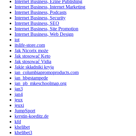
Internet Business, Ezine Publishing
Internet Business, Internet Marketing
Internet Business, Podcasts
Internet Business, Security
Internet Business, SEO
Internet Business, Site Promotion
Internet Business, Web Design
iot
itslife-store.com
Jak Nicorix może
Jak stosować Keto
Jak stosować Vidia
Jakie składniki kryją
jan_columbiapromoproducts.com
jan_hbgstampede
jan_pb_mkeschoolmap.org
jan3
jan4
jeux
jeuxi
JumpSport
kerstin-koeditz.de
kfd
khelibet
khelibet3