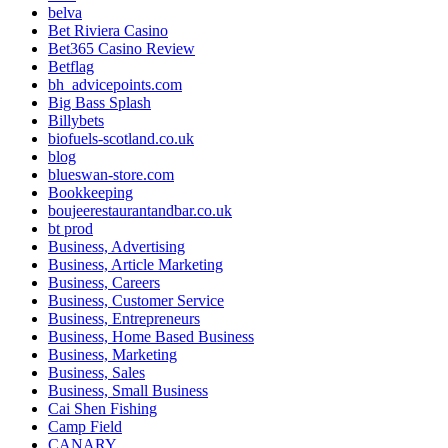
belva
Bet Riviera Casino
Bet365 Casino Review
Betflag
bh_advicepoints.com
Big Bass Splash
Billybets
biofuels-scotland.co.uk
blog
blueswan-store.com
Bookkeeping
boujeerestaurantandbar.co.uk
bt prod
Business, Advertising
Business, Article Marketing
Business, Careers
Business, Customer Service
Business, Entrepreneurs
Business, Home Based Business
Business, Marketing
Business, Sales
Business, Small Business
Cai Shen Fishing
Camp Field
CANARY