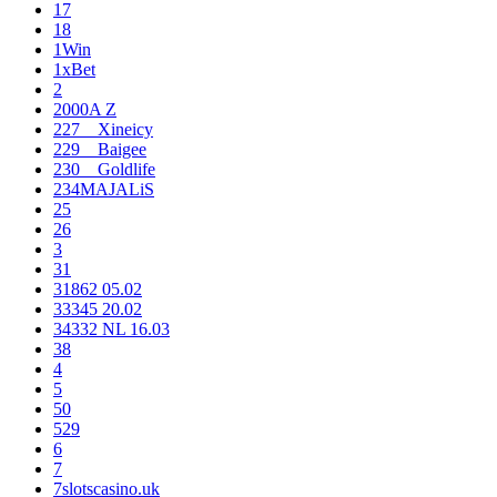
17
18
1Win
1xBet
2
2000A Z
227__Xineicy
229__Baigee
230__Goldlife
234MAJALiS
25
26
3
31
31862 05.02
33345 20.02
34332 NL 16.03
38
4
5
50
529
6
7
7slotscasino.uk