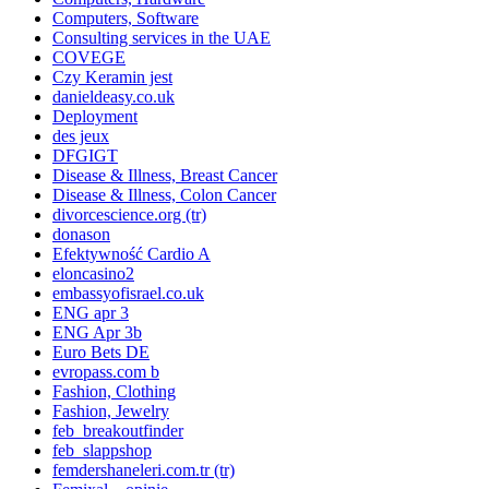
Computers, Software
Consulting services in the UAE
COVEGE
Czy Keramin jest
danieldeasy.co.uk
Deployment
des jeux
DFGIGT
Disease & Illness, Breast Cancer
Disease & Illness, Colon Cancer
divorcescience.org (tr)
donason
Efektywność Cardio A
eloncasino2
embassyofisrael.co.uk
ENG apr 3
ENG Apr 3b
Euro Bets DE
evropass.com b
Fashion, Clothing
Fashion, Jewelry
feb_breakoutfinder
feb_slappshop
femdershaneleri.com.tr (tr)