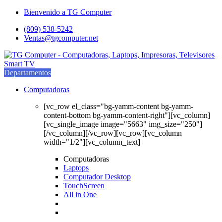
Saltar
saltar
Bienvenido a TG Computer
a
al
(809) 538-5242
navegación
contenido
Ventas@tgcomputer.net
Departamentos
Computadoras
[vc_row el_class="bg-yamm-content bg-yamm-
content-bottom bg-yamm-content-right"][vc_column]
[vc_single_image image="5663" img_size="250"]
[/vc_column][/vc_row][vc_row][vc_column
width="1/2"][vc_column_text]
Computadoras
Laptops
Computador Desktop
TouchScreen
All in One