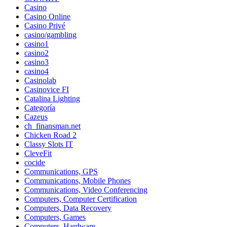
Casino
Casino Online
Casino Privé
casino/gambling
casino1
casino2
casino3
casino4
Casinolab
Casinovice FI
Catalina Lighting
Categoría
Cazeus
ch_finansman.net
Chicken Road 2
Classy Slots IT
CleveFit
cocide
Communications, GPS
Communications, Mobile Phones
Communications, Video Conferencing
Computers, Computer Certification
Computers, Data Recovery
Computers, Games
Computers, Hardware