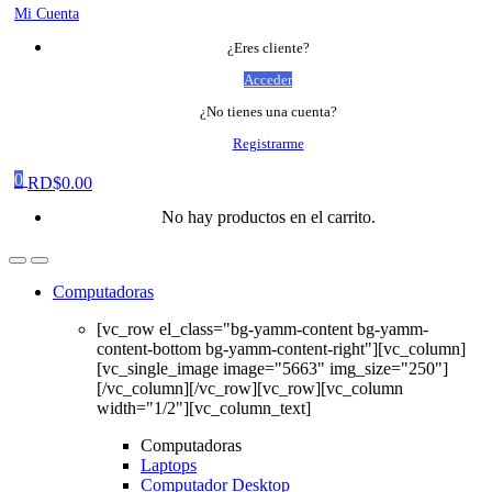
Mi Cuenta
¿Eres cliente?
Acceder
¿No tienes una cuenta?
Registrarme
0
RD$
0.00
No hay productos en el carrito.
Computadoras
[vc_row el_class="bg-yamm-content bg-yamm-
content-bottom bg-yamm-content-right"][vc_column]
[vc_single_image image="5663" img_size="250"]
[/vc_column][/vc_row][vc_row][vc_column
width="1/2"][vc_column_text]
Computadoras
Laptops
Computador Desktop