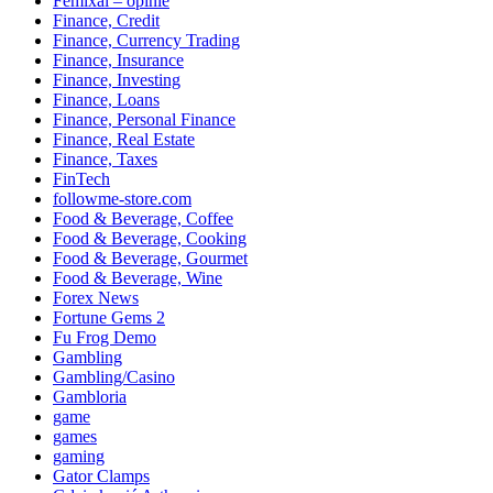
Femixal – opinie
Finance, Credit
Finance, Currency Trading
Finance, Insurance
Finance, Investing
Finance, Loans
Finance, Personal Finance
Finance, Real Estate
Finance, Taxes
FinTech
followme-store.com
Food & Beverage, Coffee
Food & Beverage, Cooking
Food & Beverage, Gourmet
Food & Beverage, Wine
Forex News
Fortune Gems 2
Fu Frog Demo
Gambling
Gambling/Casino
Gambloria
game
games
gaming
Gator Clamps