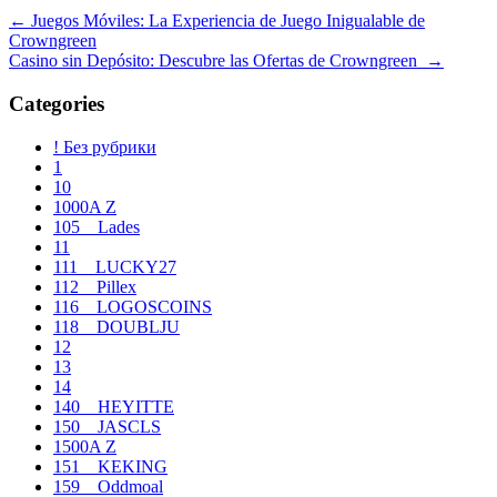
Navegación
←
Juegos Móviles: La Experiencia de Juego Inigualable de
Crowngreen
de
Casino sin Depósito: Descubre las Ofertas de Crowngreen
→
entradas
Categories
! Без рубрики
1
10
1000A Z
105__Lades
11
111__LUCKY27
112__Pillex
116__LOGOSCOINS
118__DOUBLJU
12
13
14
140__HEYITTE
150__JASCLS
1500A Z
151__KEKING
159__Oddmoal