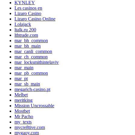
KYNLEY
Les casinos en
Lizaro Casino
Lizaro Casino Online
Lolajack
ltalk.ru 200
lthtrade.com
mar_bh_common
mar_bh_main
mar_canli_common
mar_ch_common
mar_locksmithintelaviv
mar_main
mar_pb_common
mar_pt
mar_sb_main
megarich-casino.pt
Melbet
meritking
Mission Uncrossable
Mostbet
Mr Pacho
my_texts
mycre8tive.com
mygaoy.com