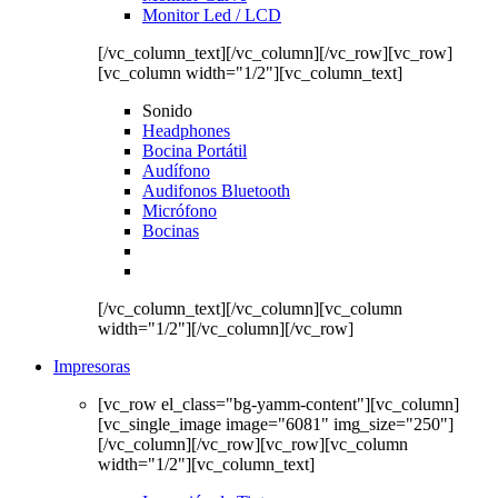
Monitor Led / LCD
[/vc_column_text][/vc_column][/vc_row][vc_row]
[vc_column width="1/2"][vc_column_text]
Sonido
Headphones
Bocina Portátil
Audífono
Audifonos Bluetooth
Micrófono
Bocinas
[/vc_column_text][/vc_column][vc_column
width="1/2"][/vc_column][/vc_row]
Impresoras
[vc_row el_class="bg-yamm-content"][vc_column]
[vc_single_image image="6081" img_size="250"]
[/vc_column][/vc_row][vc_row][vc_column
width="1/2"][vc_column_text]