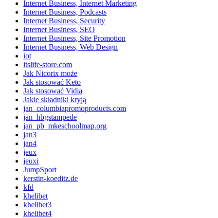
Internet Business, Internet Marketing
Internet Business, Podcasts
Internet Business, Security
Internet Business, SEO
Internet Business, Site Promotion
Internet Business, Web Design
iot
itslife-store.com
Jak Nicorix może
Jak stosować Keto
Jak stosować Vidia
Jakie składniki kryją
jan_columbiapromoproducts.com
jan_hbgstampede
jan_pb_mkeschoolmap.org
jan3
jan4
jeux
jeuxi
JumpSport
kerstin-koeditz.de
kfd
khelibet
khelibet3
khelibet4