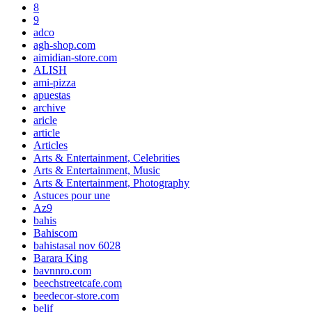
8
9
adco
agh-shop.com
aimidian-store.com
ALISH
ami-pizza
apuestas
archive
aricle
article
Articles
Arts & Entertainment, Celebrities
Arts & Entertainment, Music
Arts & Entertainment, Photography
Astuces pour une
Az9
bahis
Bahiscom
bahistasal nov 6028
Barara King
bavnnro.com
beechstreetcafe.com
beedecor-store.com
belif