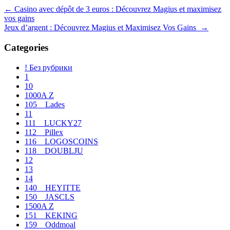
Navegación
←
Casino avec dépôt de 3 euros : Découvrez Magius et maximisez
vos gains
de
Jeux d’argent : Découvrez Magius et Maximisez Vos Gains
→
entradas
Categories
! Без рубрики
1
10
1000A Z
105__Lades
11
111__LUCKY27
112__Pillex
116__LOGOSCOINS
118__DOUBLJU
12
13
14
140__HEYITTE
150__JASCLS
1500A Z
151__KEKING
159__Oddmoal