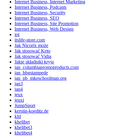
Internet Business, Internet Marketing
Internet Business, Podcasts
Internet Business, Security
Internet Business, SEO
Internet Business, Site Promotion
Internet Business, Web Design
iot
itslife-store.com
Jak Nicorix może
Jak stosować Keto
Jak stosować Vidia
Jakie składniki kryją
jan_columbiapromoproducts.com
jan_hbgstampede
jan_pb_mkeschoolmap.org
jan3
jan4
jeux
jeuxi
JumpSport
kerstin-koeditz.de
kfd
khelibet
khelibet3
khelibet4