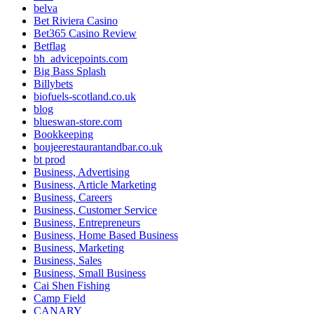
belva
Bet Riviera Casino
Bet365 Casino Review
Betflag
bh_advicepoints.com
Big Bass Splash
Billybets
biofuels-scotland.co.uk
blog
blueswan-store.com
Bookkeeping
boujeerestaurantandbar.co.uk
bt prod
Business, Advertising
Business, Article Marketing
Business, Careers
Business, Customer Service
Business, Entrepreneurs
Business, Home Based Business
Business, Marketing
Business, Sales
Business, Small Business
Cai Shen Fishing
Camp Field
CANARY