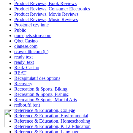
Product Reviews, Book Reviews
Product Reviews, Consumer Electronics
Product Reviews, Movie Reviews
Product Reviews, Music Reviews
Prostonel czy inne
Public
pursepets-store.com
Qbet Casino
qianese.com
rcawealth.com (tr)
ready text
ready_text
Realz Casino
REAT
Récapitulatif des options
Recovery
Recreation & Sports, Biking
Recreation & Sports, Fishing
Recreation & Sports, Martial Arts
redbot.frl (en)
Reference & Education, College
Reference & Education, Environmental
Reference & Education, Homeschooling
Reference & Education, K-12 Education
Reference & Education, Language