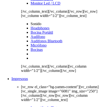
Monitor Led / LCD
[/vc_column_text][/vc_column][/vc_row][vc_row]
[vc_column width="1/2"][vc_column_text]
Sonido
Headphones
Bocina Portátil
Audífono
Audifonos Bluetooth
Micrófono
Bocinas
[/vc_column_text][/vc_column][vc_column
width="1/2"][/vc_column][/vc_row]
Impresoras
[vc_row el_class="bg-yamm-content"][vc_column]
[vc_single_image image="6081" img_size="250"]
[/vc_column][/vc_row][vc_row][vc_column
width="1/2"][vc_column_text]