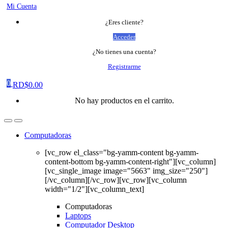
Mi Cuenta
¿Eres cliente?
Acceder
¿No tienes una cuenta?
Registrarme
0
RD$
0.00
No hay productos en el carrito.
Computadoras
[vc_row el_class="bg-yamm-content bg-yamm-
content-bottom bg-yamm-content-right"][vc_column]
[vc_single_image image="5663" img_size="250"]
[/vc_column][/vc_row][vc_row][vc_column
width="1/2"][vc_column_text]
Computadoras
Laptops
Computador Desktop