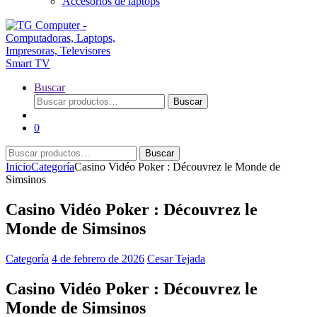
Accesorios de laptops
Buscar
Buscar
Buscar
por:
0
Buscar
Buscar
por:
Inicio
Categoría
Casino Vidéo Poker : Découvrez le Monde de
Simsinos
Casino Vidéo Poker : Découvrez le
Monde de Simsinos
Categoría
4 de febrero de 2026
Cesar Tejada
Casino Vidéo Poker : Découvrez le
Monde de Simsinos