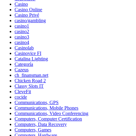
Casino
Casino Online
Casino Privé
casino/gambling
casino1
casino2
casino3
casino4
Casinolab
Casinovice FI
Catalina Lighting
Categoría
Cazeus
ch_finansman.net
Chicken Road 2
Classy Slots IT
CleveFit
cocide
Communications, GPS
Communications, Mobile Phones
Communications, Video Conferencing
Computers, Computer Certification
Computers, Data Recovery
Computers, Games
Computers, Hardware