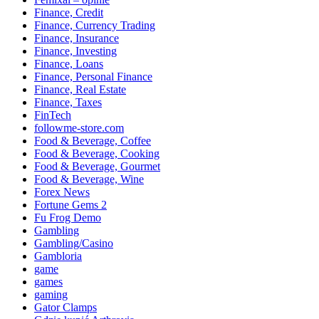
Finance, Credit
Finance, Currency Trading
Finance, Insurance
Finance, Investing
Finance, Loans
Finance, Personal Finance
Finance, Real Estate
Finance, Taxes
FinTech
followme-store.com
Food & Beverage, Coffee
Food & Beverage, Cooking
Food & Beverage, Gourmet
Food & Beverage, Wine
Forex News
Fortune Gems 2
Fu Frog Demo
Gambling
Gambling/Casino
Gambloria
game
games
gaming
Gator Clamps