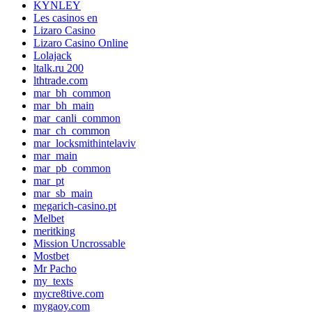
KYNLEY
Les casinos en
Lizaro Casino
Lizaro Casino Online
Lolajack
ltalk.ru 200
lthtrade.com
mar_bh_common
mar_bh_main
mar_canli_common
mar_ch_common
mar_locksmithintelaviv
mar_main
mar_pb_common
mar_pt
mar_sb_main
megarich-casino.pt
Melbet
meritking
Mission Uncrossable
Mostbet
Mr Pacho
my_texts
mycre8tive.com
mygaoy.com