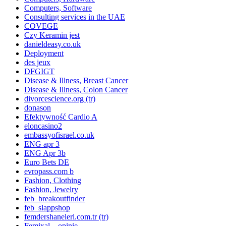
Computers, Software
Consulting services in the UAE
COVEGE
Czy Keramin jest
danieldeasy.co.uk
Deployment
des jeux
DFGIGT
Disease & Illness, Breast Cancer
Disease & Illness, Colon Cancer
divorcescience.org (tr)
donason
Efektywność Cardio A
eloncasino2
embassyofisrael.co.uk
ENG apr 3
ENG Apr 3b
Euro Bets DE
evropass.com b
Fashion, Clothing
Fashion, Jewelry
feb_breakoutfinder
feb_slappshop
femdershaneleri.com.tr (tr)
Femixal – opinie