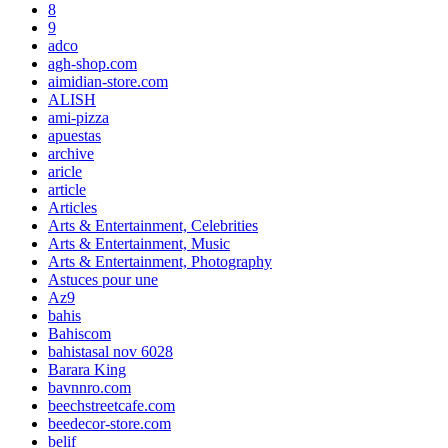
8
9
adco
agh-shop.com
aimidian-store.com
ALISH
ami-pizza
apuestas
archive
aricle
article
Articles
Arts & Entertainment, Celebrities
Arts & Entertainment, Music
Arts & Entertainment, Photography
Astuces pour une
Az9
bahis
Bahiscom
bahistasal nov 6028
Barara King
bavnnro.com
beechstreetcafe.com
beedecor-store.com
belif