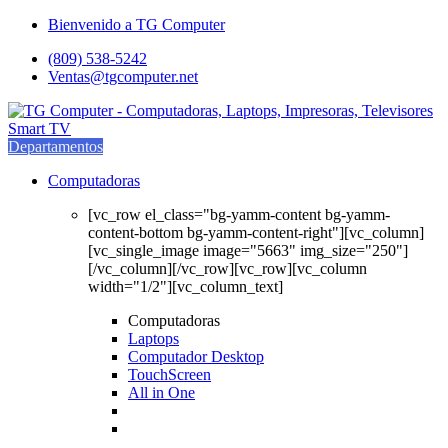
Saltar
saltar
Bienvenido a TG Computer
a
al
(809) 538-5242
navegación
contenido
Ventas@tgcomputer.net
Departamentos
Computadoras
[vc_row el_class="bg-yamm-content bg-yamm-
content-bottom bg-yamm-content-right"][vc_column]
[vc_single_image image="5663" img_size="250"]
[/vc_column][/vc_row][vc_row][vc_column
width="1/2"][vc_column_text]
Computadoras
Laptops
Computador Desktop
TouchScreen
All in One