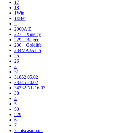
17
18
1Win
1xBet
2
2000A Z
227__Xineicy
229__Baigee
230__Goldlife
234MAJALiS
25
26
3
31
31862 05.02
33345 20.02
34332 NL 16.03
38
4
5
50
529
6
7
7slotscasino.uk