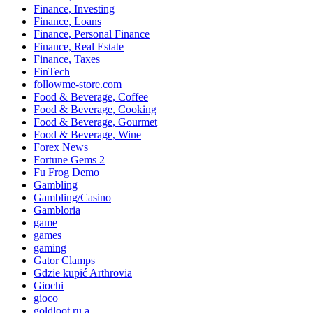
Finance, Investing
Finance, Loans
Finance, Personal Finance
Finance, Real Estate
Finance, Taxes
FinTech
followme-store.com
Food & Beverage, Coffee
Food & Beverage, Cooking
Food & Beverage, Gourmet
Food & Beverage, Wine
Forex News
Fortune Gems 2
Fu Frog Demo
Gambling
Gambling/Casino
Gambloria
game
games
gaming
Gator Clamps
Gdzie kupić Arthrovia
Giochi
gioco
goldloot.ru a