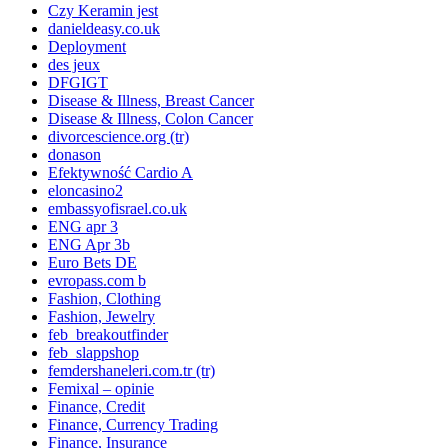
Czy Keramin jest
danieldeasy.co.uk
Deployment
des jeux
DFGIGT
Disease & Illness, Breast Cancer
Disease & Illness, Colon Cancer
divorcescience.org (tr)
donason
Efektywność Cardio A
eloncasino2
embassyofisrael.co.uk
ENG apr 3
ENG Apr 3b
Euro Bets DE
evropass.com b
Fashion, Clothing
Fashion, Jewelry
feb_breakoutfinder
feb_slappshop
femdershaneleri.com.tr (tr)
Femixal – opinie
Finance, Credit
Finance, Currency Trading
Finance, Insurance