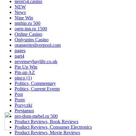
neon54.casino
NEW
News
Nine Win
ntghip.ru 500
ogrn-inn.ru 1500
Online Casino
Onlyspins Casino
orangeriesliverpool.com
pages
part4
pevenseybaylife.co.uk
Pin Up Win
Pin-up AZ
pinco (1)
Politics, Commentary
Politics, Current Events
Post
Postv
Pozyczki
Prestamos
pro-dom-mebel.ru 500
Product Reviews, Book Reviews
Product Reviews, Consumer Electronics
Product Reviews, Movie Reviews