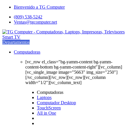
Saltar
saltar
Bienvenido a TG Computer
a
al
(809) 538-5242
navegación
contenido
Ventas@tgcomputer.net
Departamentos
Computadoras
[vc_row el_class="bg-yamm-content bg-yamm-
content-bottom bg-yamm-content-right"][vc_column]
[vc_single_image image="5663" img_size="250"]
[/vc_column][/vc_row][vc_row][vc_column
width="1/2"][vc_column_text]
Computadoras
Laptops
Computador Desktop
TouchScreen
All in One