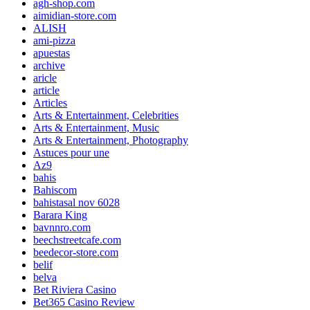
agh-shop.com
aimidian-store.com
ALISH
ami-pizza
apuestas
archive
aricle
article
Articles
Arts & Entertainment, Celebrities
Arts & Entertainment, Music
Arts & Entertainment, Photography
Astuces pour une
Az9
bahis
Bahiscom
bahistasal nov 6028
Barara King
bavnnro.com
beechstreetcafe.com
beedecor-store.com
belif
belva
Bet Riviera Casino
Bet365 Casino Review