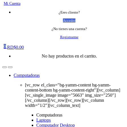
Mi Cuenta
¿Eres cliente?
Acceder
¿No tienes una cuenta?
Registrarme
0
RD$
0.00
No hay productos en el carrito.
Computadoras
[vc_row el_class="bg-yamm-content bg-yamm-
content-bottom bg-yamm-content-right"][vc_column]
[vc_single_image image="5663" img_size="250"]
[/vc_column][/vc_row][vc_row][vc_column
width="1/2"][vc_column_text]
Computadoras
Laptops
Computador Desktop