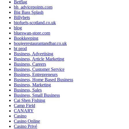
Betflag
bh_advicepoints.com
Big Bass Splash
Billybets
biofuels-scotland.co.uk
blog
blueswan-store.com
Bookkeeping
boujeerestaurantandbar.co.uk
bt prod
Business, Advertising
Business, Article Marketing
Business, Careers
Business, Customer Service
Business, Entrepreneurs
Business, Home Based Business
Business, Marketing
Business, Sales
Business, Small Business
Cai Shen Fishing
Camp Field
CANARY
Casino
Casino Online
Casino Privé