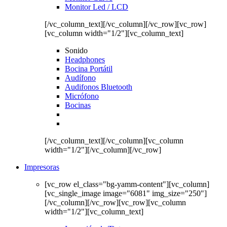
Monitor Led / LCD
[/vc_column_text][/vc_column][/vc_row][vc_row]
[vc_column width="1/2"][vc_column_text]
Sonido
Headphones
Bocina Portátil
Audífono
Audifonos Bluetooth
Micrófono
Bocinas
[/vc_column_text][/vc_column][vc_column
width="1/2"][/vc_column][/vc_row]
Impresoras
[vc_row el_class="bg-yamm-content"][vc_column]
[vc_single_image image="6081" img_size="250"]
[/vc_column][/vc_row][vc_row][vc_column
width="1/2"][vc_column_text]