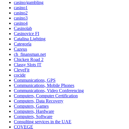
casino/gambling
casino1
casino2
casino3
casino4
Casinolab
Casinovice FI
Catalina Lighting
Categoría
Cazeus
ch_finansman.net
Chicken Road 2
Classy Slots IT
CleveFit
cocide
Communications, GPS
Communications, Mobile Phones
Communications, Video Conferencing
Computers, Computer Certification
Computers, Data Recovery
Computers, Games
Computers, Hardware
Computers, Software
Consulting services in the UAE
COVEGE