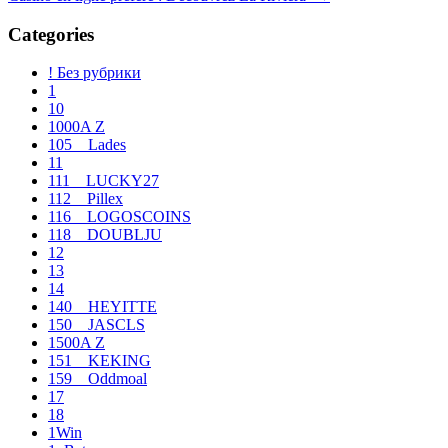
entradas
Categories
! Без рубрики
1
10
1000A Z
105__Lades
11
111__LUCKY27
112__Pillex
116__LOGOSCOINS
118__DOUBLJU
12
13
14
140__HEYITTE
150__JASCLS
1500A Z
151__KEKING
159__Oddmoal
17
18
1Win