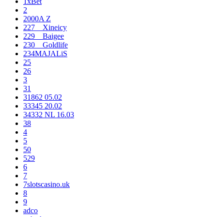
1xBet
2
2000A Z
227__Xineicy
229__Baigee
230__Goldlife
234MAJALiS
25
26
3
31
31862 05.02
33345 20.02
34332 NL 16.03
38
4
5
50
529
6
7
7slotscasino.uk
8
9
adco