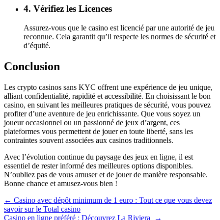
4. Vérifiez les Licences
Assurez-vous que le casino est licencié par une autorité de jeu
reconnue. Cela garantit qu’il respecte les normes de sécurité et
d’équité.
Conclusion
Les crypto casinos sans KYC offrent une expérience de jeu unique,
alliant confidentialité, rapidité et accessibilité. En choisissant le bon
casino, en suivant les meilleures pratiques de sécurité, vous pouvez
profiter d’une aventure de jeu enrichissante. Que vous soyez un
joueur occasionnel ou un passionné de jeux d’argent, ces
plateformes vous permettent de jouer en toute liberté, sans les
contraintes souvent associées aux casinos traditionnels.
Avec l’évolution continue du paysage des jeux en ligne, il est
essentiel de rester informé des meilleures options disponibles.
N’oubliez pas de vous amuser et de jouer de manière responsable.
Bonne chance et amusez-vous bien !
Navegación
←
Casino avec dépôt minimum de 1 euro : Tout ce que vous devez
savoir sur le Total casino
de
Casino en ligne préféré : Découvrez La Riviera
→