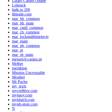
Lizaro Casino Online
Lolajack
ltalk.ru 200
lthtrade.com
mar_bh_common
mar_bh_main
mar_canli_common
mar_ch_common
mar_locksmithintelaviv
mar_main
mar_pb_common
mar_pt
mar_sb_main
megarich-casino.pt
Melbet
meritking
Mission Uncrossable
Mostbet
Mr Pacho
my_texts
mycre8tive.com
mygaoy.com
myklutch.com
myub-store.com
N