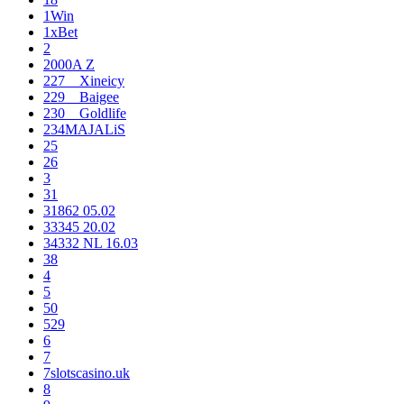
1Win
1xBet
2
2000A Z
227__Xineicy
229__Baigee
230__Goldlife
234MAJALiS
25
26
3
31
31862 05.02
33345 20.02
34332 NL 16.03
38
4
5
50
529
6
7
7slotscasino.uk
8