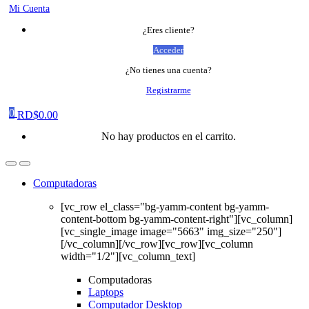
Mi Cuenta
¿Eres cliente?
Acceder
¿No tienes una cuenta?
Registrarme
0
RD$
0.00
No hay productos en el carrito.
Computadoras
[vc_row el_class="bg-yamm-content bg-yamm-
content-bottom bg-yamm-content-right"][vc_column]
[vc_single_image image="5663" img_size="250"]
[/vc_column][/vc_row][vc_row][vc_column
width="1/2"][vc_column_text]
Computadoras
Laptops
Computador Desktop