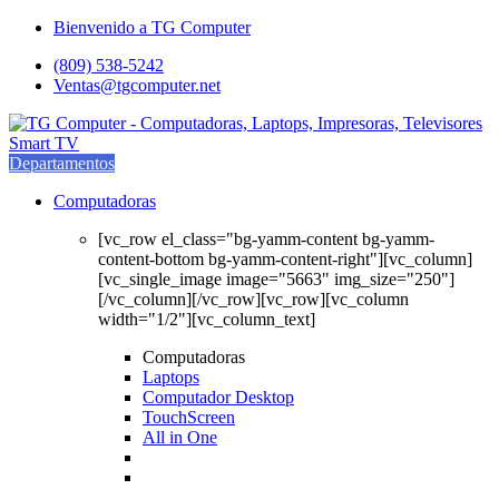
Saltar
saltar
Bienvenido a TG Computer
a
al
(809) 538-5242
navegación
contenido
Ventas@tgcomputer.net
Departamentos
Computadoras
[vc_row el_class="bg-yamm-content bg-yamm-
content-bottom bg-yamm-content-right"][vc_column]
[vc_single_image image="5663" img_size="250"]
[/vc_column][/vc_row][vc_row][vc_column
width="1/2"][vc_column_text]
Computadoras
Laptops
Computador Desktop
TouchScreen
All in One