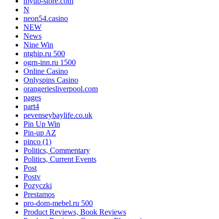
myub-store.com
N
neon54.casino
NEW
News
Nine Win
ntghip.ru 500
ogrn-inn.ru 1500
Online Casino
Onlyspins Casino
orangeriesliverpool.com
pages
part4
pevenseybaylife.co.uk
Pin Up Win
Pin-up AZ
pinco (1)
Politics, Commentary
Politics, Current Events
Post
Postv
Pozyczki
Prestamos
pro-dom-mebel.ru 500
Product Reviews, Book Reviews