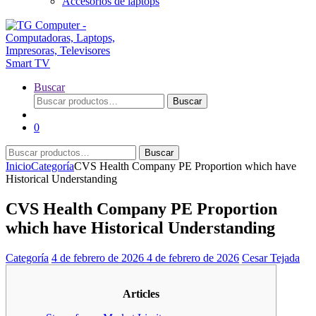
Accesorios de laptops
Buscar
Buscar
Buscar
por:
0
Buscar
Buscar
por:
Inicio
Categoría
CVS Health Company PE Proportion which have
Historical Understanding
CVS Health Company PE Proportion
which have Historical Understanding
Categoría
4 de febrero de 2026
4 de febrero de 2026
Cesar Tejada
Articles