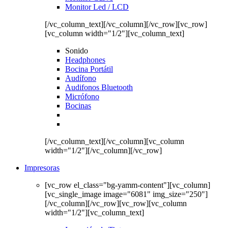
Monitor Led / LCD
[/vc_column_text][/vc_column][/vc_row][vc_row]
[vc_column width="1/2"][vc_column_text]
Sonido
Headphones
Bocina Portátil
Audífono
Audifonos Bluetooth
Micrófono
Bocinas
[/vc_column_text][/vc_column][vc_column
width="1/2"][/vc_column][/vc_row]
Impresoras
[vc_row el_class="bg-yamm-content"][vc_column]
[vc_single_image image="6081" img_size="250"]
[/vc_column][/vc_row][vc_row][vc_column
width="1/2"][vc_column_text]