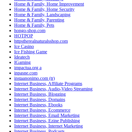
Home & Family, Home Improvement
Home & Family, Home Security
Home & Family, Landscaping
Home & Family, Parenting
Home & Family, Pets
hongo-shop.com
HOTPOP
httpstherealnaturalsshop.com
Ice Casino
Ice Fishing Game
Ideatech
IGaming
impactua.org a
inpasne.com
instaanonimo.com (tr)
Internet Business, Affiliate Programs
Internet Business, Audio-Video Streaming
Internet Business, Blogging
Internet Business, Domains
Internet Business, Ebooks
Internet Business, Ecommerce
Internet Business, Email Marketing
Internet Business, Ezine Publishing
Internet Business, Internet Marketing
Internet Business, Podcasts