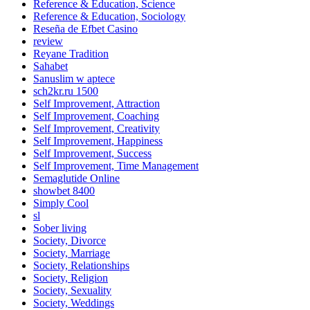
Reference & Education, Science
Reference & Education, Sociology
Reseña de Efbet Casino
review
Reyane Tradition
Sahabet
Sanuslim w aptece
sch2kr.ru 1500
Self Improvement, Attraction
Self Improvement, Coaching
Self Improvement, Creativity
Self Improvement, Happiness
Self Improvement, Success
Self Improvement, Time Management
Semaglutide Online
showbet 8400
Simply Cool
sl
Sober living
Society, Divorce
Society, Marriage
Society, Relationships
Society, Religion
Society, Sexuality
Society, Weddings