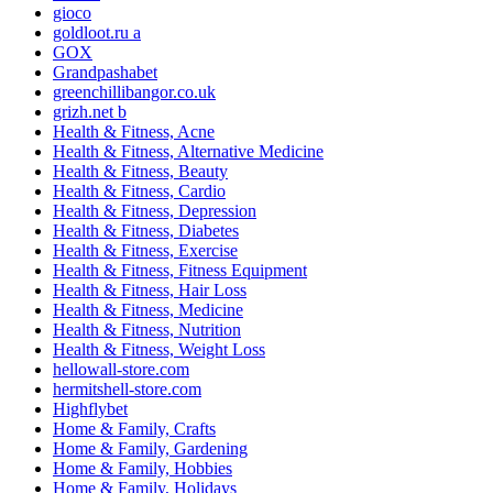
gioco
goldloot.ru a
GOX
Grandpashabet
greenchillibangor.co.uk
grizh.net b
Health & Fitness, Acne
Health & Fitness, Alternative Medicine
Health & Fitness, Beauty
Health & Fitness, Cardio
Health & Fitness, Depression
Health & Fitness, Diabetes
Health & Fitness, Exercise
Health & Fitness, Fitness Equipment
Health & Fitness, Hair Loss
Health & Fitness, Medicine
Health & Fitness, Nutrition
Health & Fitness, Weight Loss
hellowall-store.com
hermitshell-store.com
Highflybet
Home & Family, Crafts
Home & Family, Gardening
Home & Family, Hobbies
Home & Family, Holidays