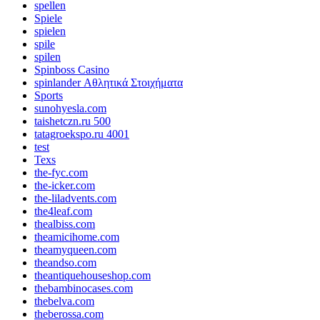
spellen
Spiele
spielen
spile
spilen
Spinboss Casino
spinlander Αθλητικά Στοιχήματα
Sports
sunohyesla.com
taishetczn.ru 500
tatagroekspo.ru 4001
test
Texs
the-fyc.com
the-icker.com
the-liladvents.com
the4leaf.com
thealbiss.com
theamicihome.com
theamyqueen.com
theandso.com
theantiquehouseshop.com
thebambinocases.com
thebelva.com
theberossa.com