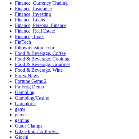
Finance, Currency Trading
Finance, Insurance
Finance, Investing
Finance, Loans
Finance, Personal Finance
Finance, Real Estate
Finance, Taxes
FinTech
followme-store.com
Food & Beverage, Coffee
Food & Beverage, Cooking
Food & Beverage, Gourmet
Food & Beverage, Wine
Forex News
Fortune Gems 2
Fu Frog Demo
Gambling
Gambling/Casino
Gambloria
game
games
gaming
Gator Clamps
Gdzie kupić Arthrovia
Giochi