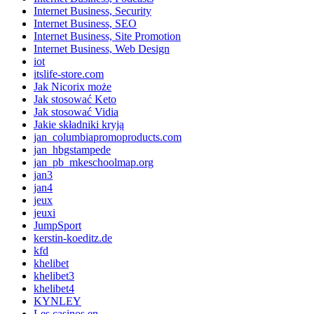
Internet Business, Security
Internet Business, SEO
Internet Business, Site Promotion
Internet Business, Web Design
iot
itslife-store.com
Jak Nicorix może
Jak stosować Keto
Jak stosować Vidia
Jakie składniki kryją
jan_columbiapromoproducts.com
jan_hbgstampede
jan_pb_mkeschoolmap.org
jan3
jan4
jeux
jeuxi
JumpSport
kerstin-koeditz.de
kfd
khelibet
khelibet3
khelibet4
KYNLEY
Les casinos en