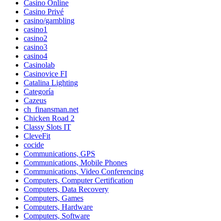
Casino Online
Casino Privé
casino/gambling
casino1
casino2
casino3
casino4
Casinolab
Casinovice FI
Catalina Lighting
Categoría
Cazeus
ch_finansman.net
Chicken Road 2
Classy Slots IT
CleveFit
cocide
Communications, GPS
Communications, Mobile Phones
Communications, Video Conferencing
Computers, Computer Certification
Computers, Data Recovery
Computers, Games
Computers, Hardware
Computers, Software