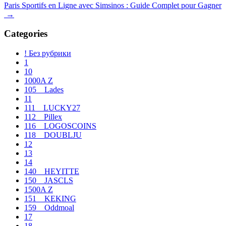
de
Paris Sportifs en Ligne avec Simsinos : Guide Complet pour Gagner
entradas
→
Categories
! Без рубрики
1
10
1000A Z
105__Lades
11
111__LUCKY27
112__Pillex
116__LOGOSCOINS
118__DOUBLJU
12
13
14
140__HEYITTE
150__JASCLS
1500A Z
151__KEKING
159__Oddmoal
17
18