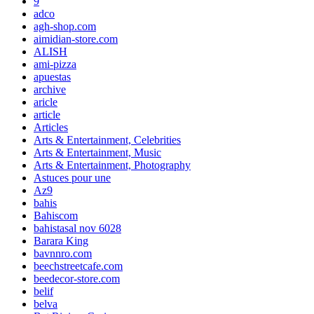
9
adco
agh-shop.com
aimidian-store.com
ALISH
ami-pizza
apuestas
archive
aricle
article
Articles
Arts & Entertainment, Celebrities
Arts & Entertainment, Music
Arts & Entertainment, Photography
Astuces pour une
Az9
bahis
Bahiscom
bahistasal nov 6028
Barara King
bavnnro.com
beechstreetcafe.com
beedecor-store.com
belif
belva