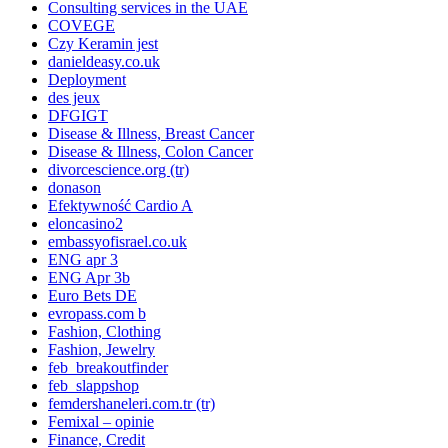
Consulting services in the UAE
COVEGE
Czy Keramin jest
danieldeasy.co.uk
Deployment
des jeux
DFGIGT
Disease & Illness, Breast Cancer
Disease & Illness, Colon Cancer
divorcescience.org (tr)
donason
Efektywność Cardio A
eloncasino2
embassyofisrael.co.uk
ENG apr 3
ENG Apr 3b
Euro Bets DE
evropass.com b
Fashion, Clothing
Fashion, Jewelry
feb_breakoutfinder
feb_slappshop
femdershaneleri.com.tr (tr)
Femixal – opinie
Finance, Credit