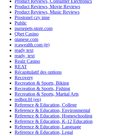
Product Reviews, Consumer Electronics
Product Reviews, Movie Reviews
Product Reviews, Music Reviews
Prostonel czy inne
Public
pursepets-store.com
Qbet Casino
qianese.com
rcawealth.com (tr)
ready text
ready_text
Realz Casino
REAT
Récapitulatif des options
Recovery
Recreation & Sports, Biking
Recreation & Sports, Fishing
Recreation & Sports, Martial Arts
redbot.frl (en)
Reference & Education, College
Reference & Education, Environmental
Reference & Education, Homeschooling
Reference & Education, K-12 Education
Reference & Education, Language
Reference & Education, Legal