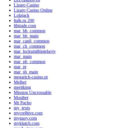
Lizaro Casino
Lizaro Casino Online
Lolajack
ltalk.ru 200
lthtrade.com
mar_bh_common
mar_bh_main
mar_canli_common
mar_ch_common
mar_locksmithintelaviv
mar_main
mar_pb_common
mar_pt
mar_sb_main
megarich-casino.pt
Melbet
meritking
Mission Uncrossable
Mostbet
Mr Pacho
my_texts
mycre8tive.com
mygaoy.com
myklutch.com