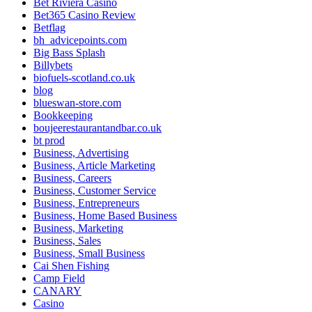
Bet Riviera Casino
Bet365 Casino Review
Betflag
bh_advicepoints.com
Big Bass Splash
Billybets
biofuels-scotland.co.uk
blog
blueswan-store.com
Bookkeeping
boujeerestaurantandbar.co.uk
bt prod
Business, Advertising
Business, Article Marketing
Business, Careers
Business, Customer Service
Business, Entrepreneurs
Business, Home Based Business
Business, Marketing
Business, Sales
Business, Small Business
Cai Shen Fishing
Camp Field
CANARY
Casino