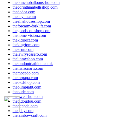
thebunchoballoonsshop.com
thecorinthianbellsshop.com
thedadea.com
thedeyhu.com
theelitehouseshop.com
theforearm-forklift.com
thegoodscoutshop.com
thehome-vision.com
thekidirect.com
thekingfom.com
theksun.com
thelawryscasero.com
thelinraxshop.com
thelondontriathlon.co.uk
themaisonarts.com
themocado.com
themrpapa.com
theokdshop.com
theolimpiafit.com
theoude.com
theowellshop.com
thepidoudou.com
theqappda.com
theqilay.com
therainbowcraft.com