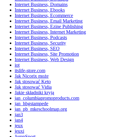
Internet Business, Domains
Internet Business, Ebooks
Internet Business, Ecommerce
Internet Business, Email Marketing
Internet Business, Ezine Publishing
Internet Business, Internet Marketing
Internet Business, Podcasts
Internet Business, Security
Internet Business, SEO
Internet Business, Site Promotion
Internet Business, Web Design
iot
itslife-store.com
Jak Nicorix może
Jak stosować Keto
Jak stosować Vidia
Jakie składniki kryją
jan_columbiapromoproducts.com
jan_hbgstampede
jan_pb_mkeschoolmap.org
jan3
jan4
jeux
jeuxi
JumpSport