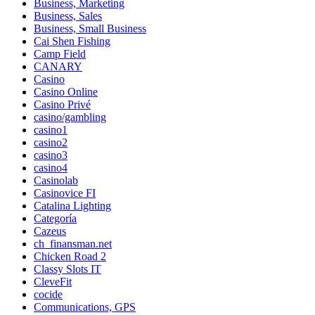
Business, Marketing
Business, Sales
Business, Small Business
Cai Shen Fishing
Camp Field
CANARY
Casino
Casino Online
Casino Privé
casino/gambling
casino1
casino2
casino3
casino4
Casinolab
Casinovice FI
Catalina Lighting
Categoría
Cazeus
ch_finansman.net
Chicken Road 2
Classy Slots IT
CleveFit
cocide
Communications, GPS