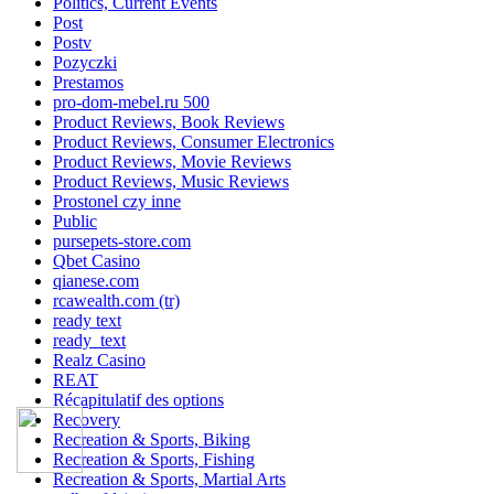
Politics, Current Events
Post
Postv
Pozyczki
Prestamos
pro-dom-mebel.ru 500
Product Reviews, Book Reviews
Product Reviews, Consumer Electronics
Product Reviews, Movie Reviews
Product Reviews, Music Reviews
Prostonel czy inne
Public
pursepets-store.com
Qbet Casino
qianese.com
rcawealth.com (tr)
ready text
ready_text
Realz Casino
REAT
Récapitulatif des options
Recovery
Recreation & Sports, Biking
Recreation & Sports, Fishing
Recreation & Sports, Martial Arts