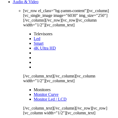
Audio & Video
[vc_row el_class="bg-yamm-content"][vc_column]
[vc_single_image image="6030" img_size="250"]
[/vc_column][/vc_row][vc_row][vc_column
width="1/2"][vc_column_text]
Televisores
Led
Smart
4K Ultra HD
[/vc_column_text][/vc_column][vc_column
width="1/2"][vc_column_text]
Monitores
Monitor Curve
Monitor Led / LCD
[/vc_column_text][/vc_column][/vc_row][vc_row]
[vc_column width="1/2"][vc_column_text]