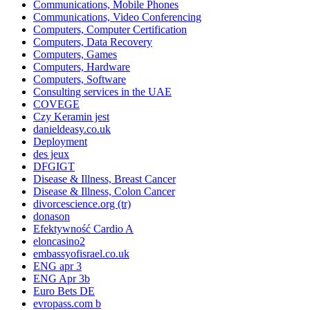
Communications, Mobile Phones
Communications, Video Conferencing
Computers, Computer Certification
Computers, Data Recovery
Computers, Games
Computers, Hardware
Computers, Software
Consulting services in the UAE
COVEGE
Czy Keramin jest
danieldeasy.co.uk
Deployment
des jeux
DFGIGT
Disease & Illness, Breast Cancer
Disease & Illness, Colon Cancer
divorcescience.org (tr)
donason
Efektywność Cardio A
eloncasino2
embassyofisrael.co.uk
ENG apr 3
ENG Apr 3b
Euro Bets DE
evropass.com b