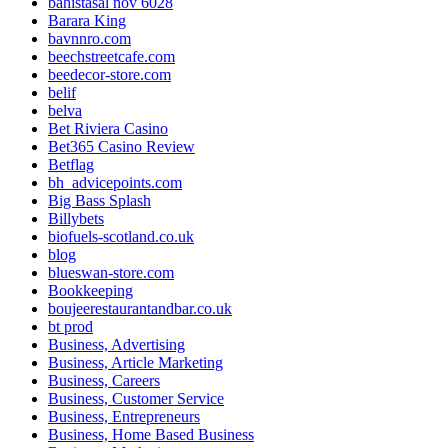
bahistasal nov 6028
Barara King
bavnnro.com
beechstreetcafe.com
beedecor-store.com
belif
belva
Bet Riviera Casino
Bet365 Casino Review
Betflag
bh_advicepoints.com
Big Bass Splash
Billybets
biofuels-scotland.co.uk
blog
blueswan-store.com
Bookkeeping
boujeerestaurantandbar.co.uk
bt prod
Business, Advertising
Business, Article Marketing
Business, Careers
Business, Customer Service
Business, Entrepreneurs
Business, Home Based Business