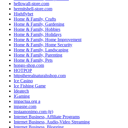
hellowall-store.com
hermitshell-store.com
Highflybet
Home & Family, Crafts
Home & Family, Gardening
Home & Family, Hobbies
Home & Family, Holidays
Home & Family, Home Improvement
Home & Family, Home Security
Home & Family, Landscaping
Home & Family, Parenting
Home & Family, Pets
hongo-shop.com
HOTPOP
httpstherealnaturalsshop.com
Ice Casino
Ice Fishing Game
Ideatech
IGaming
impactua.org a
inpasne.com
instaanonimo.com (tr)
Internet Business, Affiliate Programs
Internet Business, Audio-Video Streaming
Internet Business, Blogging