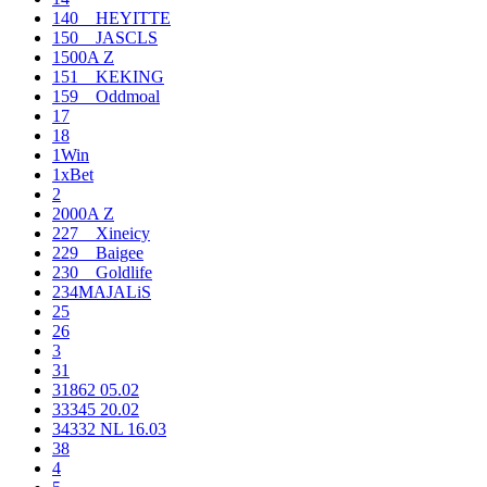
140__HEYITTE
150__JASCLS
1500A Z
151__KEKING
159__Oddmoal
17
18
1Win
1xBet
2
2000A Z
227__Xineicy
229__Baigee
230__Goldlife
234MAJALiS
25
26
3
31
31862 05.02
33345 20.02
34332 NL 16.03
38
4