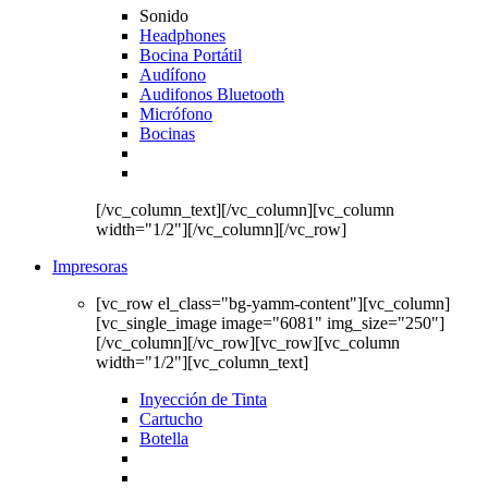
Sonido
Headphones
Bocina Portátil
Audífono
Audifonos Bluetooth
Micrófono
Bocinas
[/vc_column_text][/vc_column][vc_column
width="1/2"][/vc_column][/vc_row]
Impresoras
[vc_row el_class="bg-yamm-content"][vc_column]
[vc_single_image image="6081" img_size="250"]
[/vc_column][/vc_row][vc_row][vc_column
width="1/2"][vc_column_text]
Inyección de Tinta
Cartucho
Botella