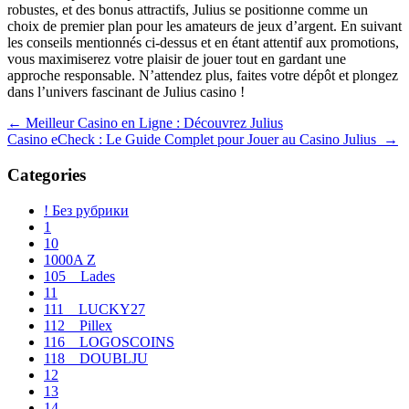
robustes, et des bonus attractifs, Julius se positionne comme un
choix de premier plan pour les amateurs de jeux d’argent. En suivant
les conseils mentionnés ci-dessus et en étant attentif aux promotions,
vous maximiserez votre plaisir de jouer tout en gardant une
approche responsable. N’attendez plus, faites votre dépôt et plongez
dans l’univers fascinant de Julius casino !
Navegación
←
Meilleur Casino en Ligne : Découvrez Julius
Casino eCheck : Le Guide Complet pour Jouer au Casino Julius
→
de
entradas
Categories
! Без рубрики
1
10
1000A Z
105__Lades
11
111__LUCKY27
112__Pillex
116__LOGOSCOINS
118__DOUBLJU
12
13
14