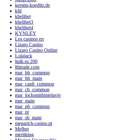
kerstin-koeditz.de
kfd
khelibet
khelibet3
khelibet4
KYNLEY
Les casinos en
Lizaro Casino
Lizaro Casino Online
Lolajack
ltalk.ru 200
lthtrade.com
mar_bh_common
mar_bh_main
mar_canli_common
mar_ch_common
mar_locksmithintelaviv
mar_main
mar_pb_common
mar_pt
mar_sb_main
megarich-casino.pt
Melbet
meritking