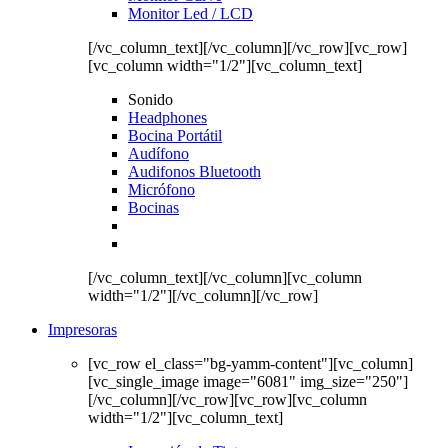
Monitor Led / LCD
[/vc_column_text][/vc_column][/vc_row][vc_row]
[vc_column width="1/2"][vc_column_text]
Sonido
Headphones
Bocina Portátil
Audífono
Audifonos Bluetooth
Micrófono
Bocinas
[/vc_column_text][/vc_column][vc_column
width="1/2"][/vc_column][/vc_row]
Impresoras
[vc_row el_class="bg-yamm-content"][vc_column]
[vc_single_image image="6081" img_size="250"]
[/vc_column][/vc_row][vc_row][vc_column
width="1/2"][vc_column_text]