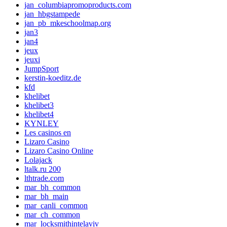
jan_columbiapromoproducts.com
jan_hbgstampede
jan_pb_mkeschoolmap.org
jan3
jan4
jeux
jeuxi
JumpSport
kerstin-koeditz.de
kfd
khelibet
khelibet3
khelibet4
KYNLEY
Les casinos en
Lizaro Casino
Lizaro Casino Online
Lolajack
ltalk.ru 200
lthtrade.com
mar_bh_common
mar_bh_main
mar_canli_common
mar_ch_common
mar_locksmithintelaviv