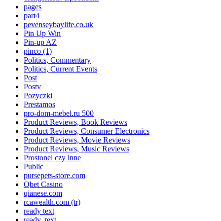
pages
part4
pevenseybaylife.co.uk
Pin Up Win
Pin-up AZ
pinco (1)
Politics, Commentary
Politics, Current Events
Post
Postv
Pozyczki
Prestamos
pro-dom-mebel.ru 500
Product Reviews, Book Reviews
Product Reviews, Consumer Electronics
Product Reviews, Movie Reviews
Product Reviews, Music Reviews
Prostonel czy inne
Public
pursepets-store.com
Qbet Casino
qianese.com
rcawealth.com (tr)
ready text
ready_text