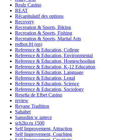
Realz Casino
REAT
Récapitulatif des options
Recovery
Recreation & Sports, Biking
Recreation & Sports, Fishing
Recreation & Sports, Martial Arts
redbot.frl (en)
Reference & Education, College
Reference & Education, Environmental
Reference & Education, Homeschooling
Reference & Education, K-12 Education
Reference & Education, Language
Reference & Education, Legal
Reference & Education, Science
Reference & Education, Sociology
Reseña de Efbet Casino
review
Reyane Tradition
Sahabet
Sanuslim w aptece
sch2kr.ru 1500
Self Improvement, Attraction
Self Improvement, Coaching
Self Improvement, Creativity