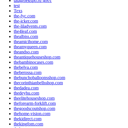
tatagroekspo.ru 4001
test
Texs
the-fyc.com
the-icker.com
the-liladvents.com
the4leaf.com
thealbiss.com
theamicihome.com
theamyqueen.com
theandso.com
theantiquehouseshop.com
thebambinocases.com
thebelva.com
theberossa.com
thebunchoballoonsshop.com
thecorinthianbellsshop.com
thedadea.com
thedeyhu.com
theelitehouseshop.com
theforearm-forklift.com
thegoodscoutshop.com
thehome-vision.com
thekidirect.com
thekingfom.com