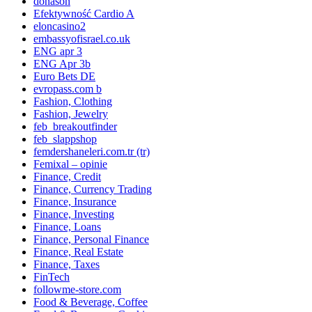
donason
Efektywność Cardio A
eloncasino2
embassyofisrael.co.uk
ENG apr 3
ENG Apr 3b
Euro Bets DE
evropass.com b
Fashion, Clothing
Fashion, Jewelry
feb_breakoutfinder
feb_slappshop
femdershaneleri.com.tr (tr)
Femixal – opinie
Finance, Credit
Finance, Currency Trading
Finance, Insurance
Finance, Investing
Finance, Loans
Finance, Personal Finance
Finance, Real Estate
Finance, Taxes
FinTech
followme-store.com
Food & Beverage, Coffee