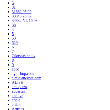
3
31
31862 05.02
33345 20.02
34332 NL 16.03
38
4
5
50
529
6
7
7slotscasino.uk
8
9
adco
agh-shop.com
aimidian-store.com
ALISH
ami-pizza
apuestas
archive
aricle
article
Articles