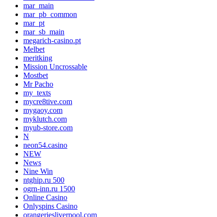
mar_main
mar_pb_common
mar_pt
mar_sb_main
megarich-casino.pt
Melbet
meritking
Mission Uncrossable
Mostbet
Mr Pacho
my_texts
mycre8tive.com
mygaoy.com
myklutch.com
myub-store.com
N
neon54.casino
NEW
News
Nine Win
ntghip.ru 500
ogrn-inn.ru 1500
Online Casino
Onlyspins Casino
orangeriesliverpool.com