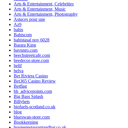
Arts & Entertainment, Celebrities
Arts & Entertainment, Music
Arts & Entertainment, Photography
Astuces pour une
Az9
bahis
Bahiscom
bahistasal nov 6028
Barara King
bavnnro.com
beechstreetcafe.com
beedecor-store.com
belif
belva
Bet Riviera Casino
Bet365 Casino Review
Betflag
bh_advicepoints.com
Big Bass Splash
Billybets
biofuels-scotland.co.uk
blog
blueswan-store.com
Bookkeeping
boujeerestaurantandbar.co.uk