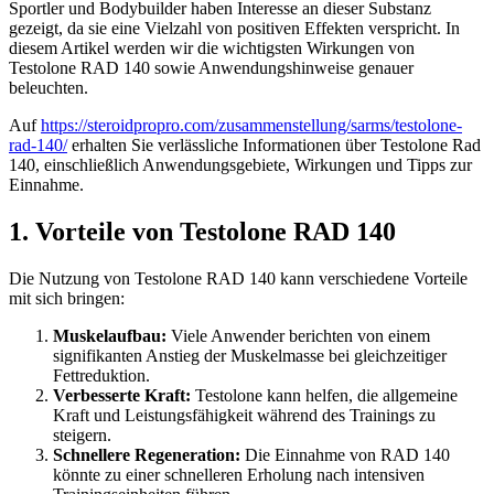
Sportler und Bodybuilder haben Interesse an dieser Substanz
gezeigt, da sie eine Vielzahl von positiven Effekten verspricht. In
diesem Artikel werden wir die wichtigsten Wirkungen von
Testolone RAD 140 sowie Anwendungshinweise genauer
beleuchten.
Auf
https://steroidpropro.com/zusammenstellung/sarms/testolone-
rad-140/
erhalten Sie verlässliche Informationen über Testolone Rad
140, einschließlich Anwendungsgebiete, Wirkungen und Tipps zur
Einnahme.
1. Vorteile von Testolone RAD 140
Die Nutzung von Testolone RAD 140 kann verschiedene Vorteile
mit sich bringen:
Muskelaufbau:
Viele Anwender berichten von einem
signifikanten Anstieg der Muskelmasse bei gleichzeitiger
Fettreduktion.
Verbesserte Kraft:
Testolone kann helfen, die allgemeine
Kraft und Leistungsfähigkeit während des Trainings zu
steigern.
Schnellere Regeneration:
Die Einnahme von RAD 140
könnte zu einer schnelleren Erholung nach intensiven