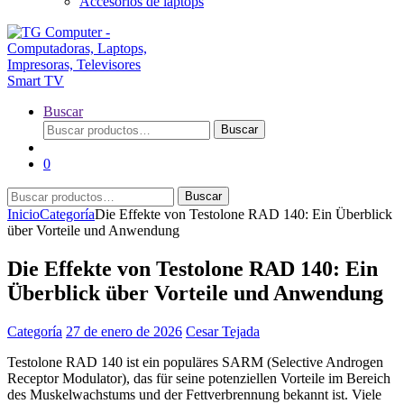
Accesorios de laptops
Buscar
Buscar
Buscar
por:
0
Buscar
Buscar
por:
Inicio
Categoría
Die Effekte von Testolone RAD 140: Ein Überblick
über Vorteile und Anwendung
Die Effekte von Testolone RAD 140: Ein
Überblick über Vorteile und Anwendung
Categoría
27 de enero de 2026
Cesar Tejada
Testolone RAD 140 ist ein populäres SARM (Selective Androgen
Receptor Modulator), das für seine potenziellen Vorteile im Bereich
des Muskelwachstums und der Fettverbrennung bekannt ist. Viele