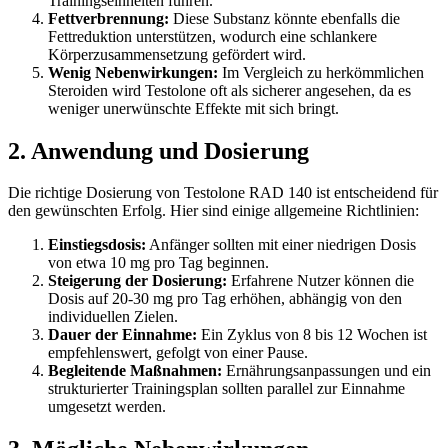
Trainingseinheiten führen.
Fettverbrennung:
Diese Substanz könnte ebenfalls die
Fettreduktion unterstützen, wodurch eine schlankere
Körperzusammensetzung gefördert wird.
Wenig Nebenwirkungen:
Im Vergleich zu herkömmlichen
Steroiden wird Testolone oft als sicherer angesehen, da es
weniger unerwünschte Effekte mit sich bringt.
2. Anwendung und Dosierung
Die richtige Dosierung von Testolone RAD 140 ist entscheidend für
den gewünschten Erfolg. Hier sind einige allgemeine Richtlinien:
Einstiegsdosis:
Anfänger sollten mit einer niedrigen Dosis
von etwa 10 mg pro Tag beginnen.
Steigerung der Dosierung:
Erfahrene Nutzer können die
Dosis auf 20-30 mg pro Tag erhöhen, abhängig von den
individuellen Zielen.
Dauer der Einnahme:
Ein Zyklus von 8 bis 12 Wochen ist
empfehlenswert, gefolgt von einer Pause.
Begleitende Maßnahmen:
Ernährungsanpassungen und ein
strukturierter Trainingsplan sollten parallel zur Einnahme
umgesetzt werden.