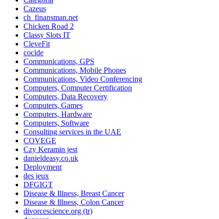
Cazeus
ch_finansman.net
Chicken Road 2
Classy Slots IT
CleveFit
cocide
Communications, GPS
Communications, Mobile Phones
Communications, Video Conferencing
Computers, Computer Certification
Computers, Data Recovery
Computers, Games
Computers, Hardware
Computers, Software
Consulting services in the UAE
COVEGE
Czy Keramin jest
danieldeasy.co.uk
Deployment
des jeux
DFGIGT
Disease & Illness, Breast Cancer
Disease & Illness, Colon Cancer
divorcescience.org (tr)