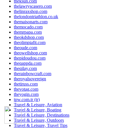
theksun.com
thelawryscasero.com
thelinraxshop.com
thelondontriathlon.co.uk
themaisonarts.com
themocado.com
themrpapa.com
theokdshop.com
theolimpiafit.com
theoude.com
theowellshop.com
thepidoudou.com
theqappda.com
theqilay.com
therainbowcraft.com
theroyalsovereign
thetiruss.com
thevotag.com
theyogin.com
tpw.com.tr (tr)
Travel & Leisure, Aviation
Travel & Leisure, Boating
Travel & Leisure, Destinations
Travel & Leisure, Outdoors
Travel & Leisure, Travel Tips