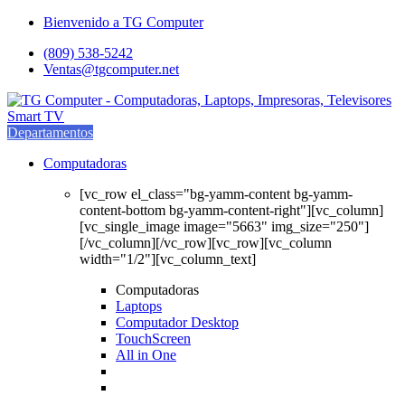
Saltar
saltar
Bienvenido a TG Computer
a
al
(809) 538-5242
navegación
contenido
Ventas@tgcomputer.net
Departamentos
Computadoras
[vc_row el_class="bg-yamm-content bg-yamm-
content-bottom bg-yamm-content-right"][vc_column]
[vc_single_image image="5663" img_size="250"]
[/vc_column][/vc_row][vc_row][vc_column
width="1/2"][vc_column_text]
Computadoras
Laptops
Computador Desktop
TouchScreen
All in One