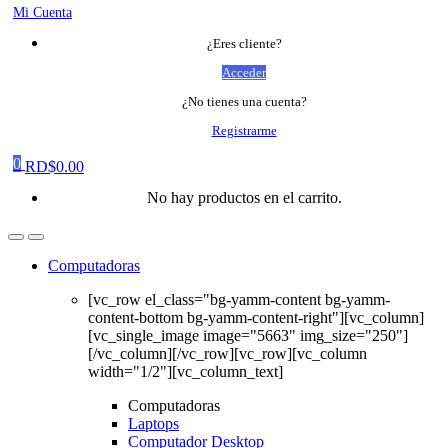
Mi Cuenta
¿Eres cliente?
Acceder
¿No tienes una cuenta?
Registrarme
0
RD$
0.00
No hay productos en el carrito.
Computadoras
[vc_row el_class="bg-yamm-content bg-yamm-
content-bottom bg-yamm-content-right"][vc_column]
[vc_single_image image="5663" img_size="250"]
[/vc_column][/vc_row][vc_row][vc_column
width="1/2"][vc_column_text]
Computadoras
Laptops
Computador Desktop