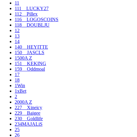
11
111__LUCKY27
112__Pillex
116__LOGOSCOINS
118__DOUBLJU
12
13
14
140__HEYITTE
150__JASCLS
1500A Z
151__KEKING
159__Oddmoal
17
18
1Win
1xBet
2
2000A Z
227__Xineicy
229__Baigee
230__Goldlife
234MAJALiS
25
26