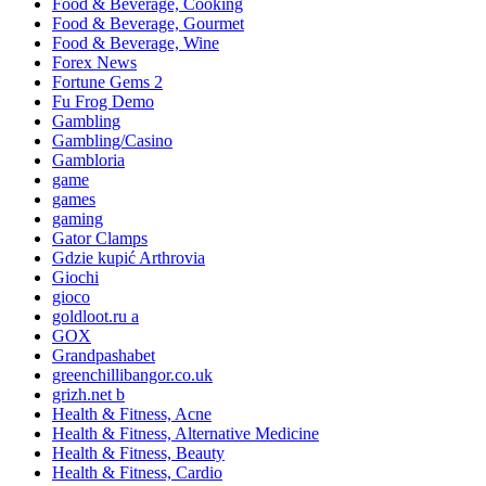
Food & Beverage, Cooking
Food & Beverage, Gourmet
Food & Beverage, Wine
Forex News
Fortune Gems 2
Fu Frog Demo
Gambling
Gambling/Casino
Gambloria
game
games
gaming
Gator Clamps
Gdzie kupić Arthrovia
Giochi
gioco
goldloot.ru a
GOX
Grandpashabet
greenchillibangor.co.uk
grizh.net b
Health & Fitness, Acne
Health & Fitness, Alternative Medicine
Health & Fitness, Beauty
Health & Fitness, Cardio