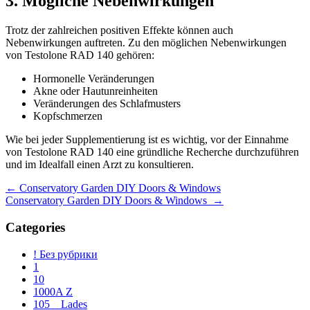
3. Mögliche Nebenwirkungen
Trotz der zahlreichen positiven Effekte können auch
Nebenwirkungen auftreten. Zu den möglichen Nebenwirkungen
von Testolone RAD 140 gehören:
Hormonelle Veränderungen
Akne oder Hautunreinheiten
Veränderungen des Schlafmusters
Kopfschmerzen
Wie bei jeder Supplementierung ist es wichtig, vor der Einnahme
von Testolone RAD 140 eine gründliche Recherche durchzuführen
und im Idealfall einen Arzt zu konsultieren.
Navegación
←
Conservatory Garden DIY Doors & Windows
Conservatory Garden DIY Doors & Windows
→
de
entradas
Categories
! Без рубрики
1
10
1000A Z
105__Lades