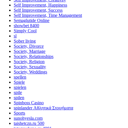
Self Improvement, Happiness
Self Improvement, Success
Self Improvement, Time Management
Semaglutide Online
showbet 8400
Simply Cool
sl
Sober living
Society, Divorce
Society, Marriage
Society, Relationships
Society, Religion
Society, Sexuality
Society, Weddings
spellen
Spiele
spielen
spile
spilen
Spinboss Casino
spinlander Αθλητικά Στοιχήματα
Sports
sunohyesla.com
taishetczn.ru 500