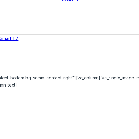
ent-bottom bg-yamm-content-right"][vc_column][vc_single_image 
umn_text]