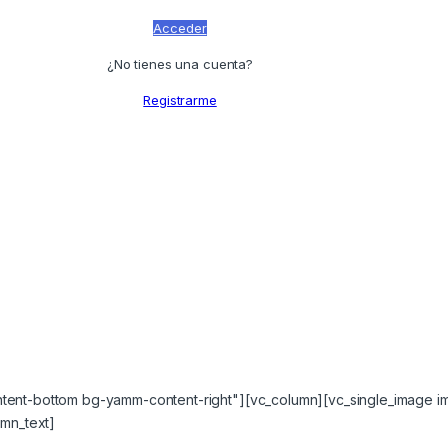
Acceder
¿No tienes una cuenta?
Registrarme
ent-bottom bg-yamm-content-right"][vc_column][vc_single_image 
umn_text]