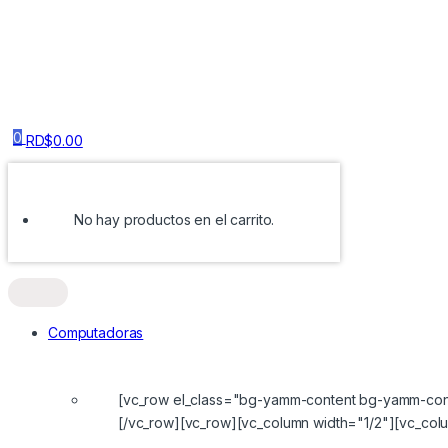
0
RD$
0.00
No hay productos en el carrito.
Computadoras
[vc_row el_class="bg-yamm-content bg-yamm-cont
[/vc_row][vc_row][vc_column width="1/2"][vc_col