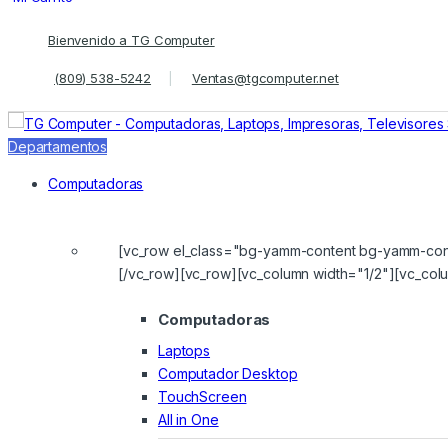
Saltar
saltar
Bienvenido a TG Computer
a
al
navegación
contenido
(809) 538-5242
Ventas@tgcomputer.net
Departamentos
Computadoras
[vc_row el_class="bg-yamm-content bg-yamm-cont
[/vc_row][vc_row][vc_column width="1/2"][vc_col
Computadoras
Laptops
Computador Desktop
TouchScreen
All in One