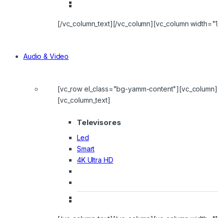
[/vc_column_text][/vc_column][vc_column width="1
Audio & Video
[vc_row el_class="bg-yamm-content"][vc_column]
[vc_column_text]
Televisores
Led
Smart
4K Ultra HD