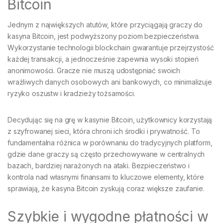
Bitcoin
Jednym z największych atutów, które przyciągają graczy do
kasyna Bitcoin, jest podwyższony poziom bezpieczeństwa.
Wykorzystanie technologii blockchain gwarantuje przejrzystość
każdej transakcji, a jednocześnie zapewnia wysoki stopień
anonimowości. Gracze nie muszą udostępniać swoich
wrażliwych danych osobowych ani bankowych, co minimalizuje
ryzyko oszustw i kradzieży tożsamości.
Decydując się na grę w kasynie Bitcoin, użytkownicy korzystają
z szyfrowanej sieci, która chroni ich środki i prywatność. To
fundamentalna różnica w porównaniu do tradycyjnych platform,
gdzie dane graczy są często przechowywane w centralnych
bazach, bardziej narażonych na ataki. Bezpieczeństwo i
kontrola nad własnymi finansami to kluczowe elementy, które
sprawiają, że kasyna Bitcoin zyskują coraz większe zaufanie.
Szybkie i wygodne płatności w