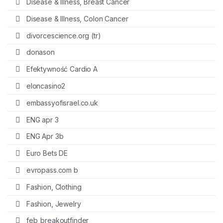
Disease & Illness, Breast Cancer
Disease & Illness, Colon Cancer
divorcescience.org (tr)
donason
Efektywność Cardio A
eloncasino2
embassyofisrael.co.uk
ENG apr 3
ENG Apr 3b
Euro Bets DE
evropass.com b
Fashion, Clothing
Fashion, Jewelry
feb_breakoutfinder