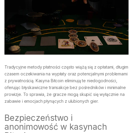
Tradycyjne metody płatności często wiążą się z opłatami, długim
czasem oczekiwania na wypłaty oraz potencjalnymi problemami
z prywatnością. Kasyna Bitcoin eliminują te niedogodności,
oferując błyskawiczne transakcje bez pośredników i minimalne
prowizje. To sprawia, że gracze mogą skupić się wyłącznie na
zabawie i emocjach płynących z ulubionych gier.
Bezpieczeństwo i
anonimowość w kasynach