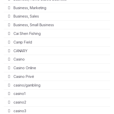
Business, Marketing
Business, Sales
Business, Small Business
Cai Shen Fishing
Camp Field
CANARY
Casino
Casino Online
Casino Privé
casino/gambling
casino1
casino2
casino3