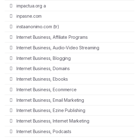
impactua.org a
inpasne.com
instaanonimo.com (tr)
Internet Business, Affiliate Programs
Internet Business, Audio-Video Streaming
Internet Business, Blogging
Internet Business, Domains
Internet Business, Ebooks
Internet Business, Ecommerce
Internet Business, Email Marketing
Internet Business, Ezine Publishing
Internet Business, Internet Marketing
Internet Business, Podcasts