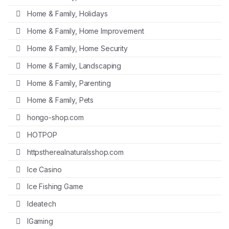
Home & Family, Holidays
Home & Family, Home Improvement
Home & Family, Home Security
Home & Family, Landscaping
Home & Family, Parenting
Home & Family, Pets
hongo-shop.com
HOTPOP
httpstherealnaturalsshop.com
Ice Casino
Ice Fishing Game
Ideatech
IGaming