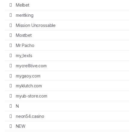
Melbet
meritking
Mission Uncrossable
Mostbet
Mr Pacho
my_texts
mycre8tive.com
mygaoy.com
myklutch.com
myub-store.com
N
neon54.casino
NEW