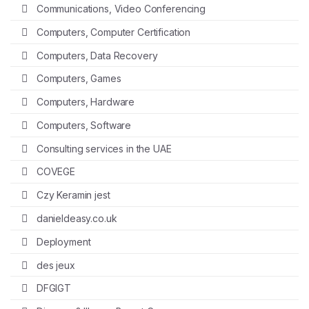
Communications, Video Conferencing
Computers, Computer Certification
Computers, Data Recovery
Computers, Games
Computers, Hardware
Computers, Software
Consulting services in the UAE
COVEGE
Czy Keramin jest
danieldeasy.co.uk
Deployment
des jeux
DFGIGT