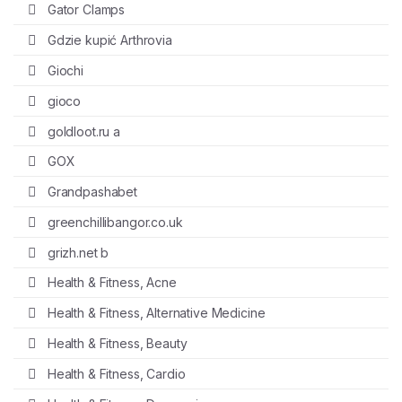
Gator Clamps
Gdzie kupić Arthrovia
Giochi
gioco
goldloot.ru a
GOX
Grandpashabet
greenchillibangor.co.uk
grizh.net b
Health & Fitness, Acne
Health & Fitness, Alternative Medicine
Health & Fitness, Beauty
Health & Fitness, Cardio