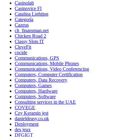
Casinolab
Casinovice FI
Catalina Lighting
Categoría
Cazeus
ch_finansman.net
Chicken Road 2
Classy Slots IT
CleveFit
cocide
Communications, GPS
Communications, Mobile Phones
Communications, Video Conferencing
Computers, Computer Certification
Computers, Data Recovery
Computers, Games
Computers, Hardware
Computers, Software
Consulting services in the UAE
COVEGE
Czy Keramin jest
danieldeasy.co.uk
Deployment
des jeux
DFGIGT