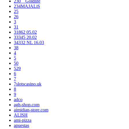
230__Goldlife
234MAJALiS
25
26
3
31
31862 05.02
33345 20.02
34332 NL 16.03
38
4
5
50
529
6
7
7slotscasino.uk
8
9
adco
agh-shop.com
aimidian-store.com
ALISH
ami-pizza
apuestas