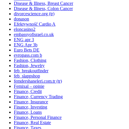
Disease & Illness, Breast Cancer
Disease & Illness, Colon Cancer
divorcescience.org (tr)
donason
Efektywność Cardio A
eloncasino2
embassyofisrael.co.uk
ENG apr 3
ENG Apr 3b
Euro Bets DE
evropass.com b
Fashion, Clothing
Fashion, Jewelry
feb_breakoutfinder
feb_slappshop
femdershaneleri.com.tr (tr)
Femixal – opinie
Finance, Credit
Finance, Currency Trading
Finance, Insurance
Finance, Investing
Finance, Loans
Finance, Personal Finance
Finance, Real Estate
Finance, Taxes