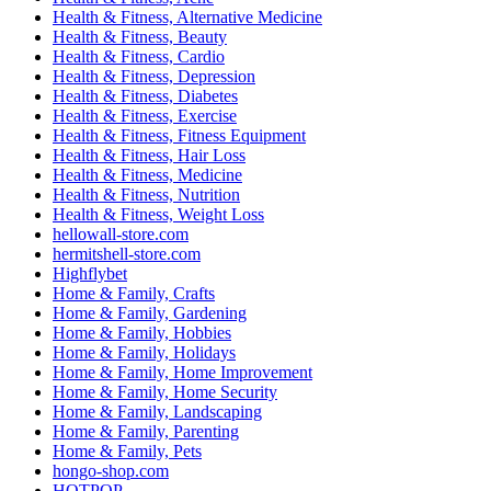
Health & Fitness, Alternative Medicine
Health & Fitness, Beauty
Health & Fitness, Cardio
Health & Fitness, Depression
Health & Fitness, Diabetes
Health & Fitness, Exercise
Health & Fitness, Fitness Equipment
Health & Fitness, Hair Loss
Health & Fitness, Medicine
Health & Fitness, Nutrition
Health & Fitness, Weight Loss
hellowall-store.com
hermitshell-store.com
Highflybet
Home & Family, Crafts
Home & Family, Gardening
Home & Family, Hobbies
Home & Family, Holidays
Home & Family, Home Improvement
Home & Family, Home Security
Home & Family, Landscaping
Home & Family, Parenting
Home & Family, Pets
hongo-shop.com
HOTPOP