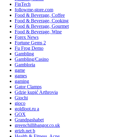
FinTech
followme-store.com
Food & Beverage, Coffee
Food & Beverage, Cooking
Food & Beverage, Gourmet
Food & Beverage, Wine
Forex News
Fortune Gems 2
Fu Frog Demo
Gambling
Gambling/Casino
Gambloria
game
games
gaming
Gator Clamps
Gdzie kupić Arthrovia
Giochi
gioco
goldloot.ru a
GOX
Grandpashabet
greenchillibangor.co.uk
grizh.net b
Health & Fitness, Acne