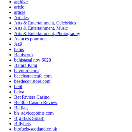
archive
aricle
article
Articles
Arts & Entertainment, Celebrities
Arts & Entertainment, Music
Arts & Entertainment, Photography
Astuces pour une
Az9
bahis
Bahiscom
bahistasal nov 6028
Barara King
bavnnro.com
beechstreetcafe.com
beedecor-store.com
belif
belva
Bet Riviera Casino
Bet365 Casino Review
Betflag
bh_advicepoints.com
Big Bass Splash
Billybets
biofuels-scotland.co.uk