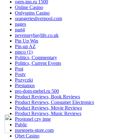
ogrn-inn.ru 1500
Online Casino
Onlyspins Casino
orangeriesliverpool.com
pages
part4
pevenseybaylife.co.uk
Pin Up Win
Pin-up AZ
pinco (1)
Politics, Commentary
Politics, Current Events
Post
Postv
Pozyczki
Prestamos
pro-dom-mebel.ru 500
Product Reviews, Book Reviews
Product Reviews, Consumer Electronics
Product Reviews, Movie Reviews
Product Reviews, Music Reviews
Prostonel czy inne
Public
pursepets-store.com
Qbet Casino