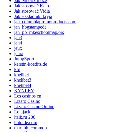
Jak Nicorix może
Jak stosować Keto
Jak stosować Vidia
Jakie składniki kryją
jan_columbiapromoproducts.com
jan_hbgstampede
jan_pb_mkeschoolmap.org
jan3
jan4
jeux
jeuxi
JumpSport
kerstin-koeditz.de
kfd
khelibet
khelibet3
khelibet4
KYNLEY
Les casinos en
Lizaro Casino
Lizaro Casino Online
Lolajack
ltalk.ru 200
lthtrade.com
mar_bh_common