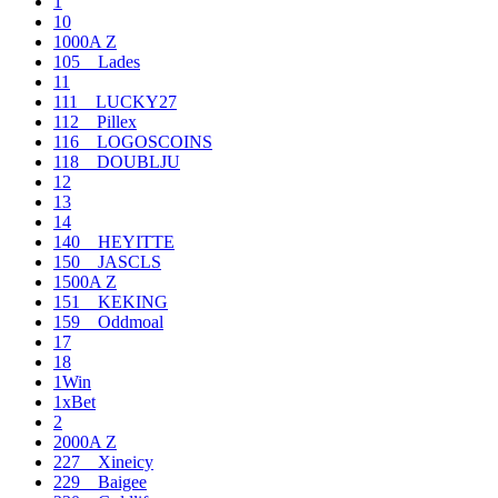
1
10
1000A Z
105__Lades
11
111__LUCKY27
112__Pillex
116__LOGOSCOINS
118__DOUBLJU
12
13
14
140__HEYITTE
150__JASCLS
1500A Z
151__KEKING
159__Oddmoal
17
18
1Win
1xBet
2
2000A Z
227__Xineicy
229__Baigee