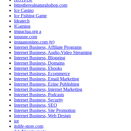
httpstherealnaturalsshop.com
Ice Casino
Ice Fishing Game
Ideatech
IGaming
impactua.org a
inpasne.com
instaanonimo.com (tr)
Internet Business, Affiliate Programs
Internet Business, Audio-Video Streaming
Internet Business, Blogging
Internet Business, Domains
Internet Business, Ebooks
Internet Business, Ecommerce
Internet Business, Email Marketing
Internet Business, Ezine Publishing
Internet Business, Internet Marketing
Internet Business, Podcasts
Internet Business, Security
Internet Business, SEO
Internet Business, Site Promotion
Internet Business, Web Design
iot
itslife-store.com