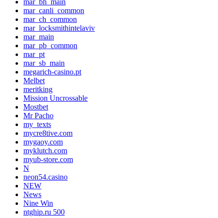
mar_bh_main
mar_canli_common
mar_ch_common
mar_locksmithintelaviv
mar_main
mar_pb_common
mar_pt
mar_sb_main
megarich-casino.pt
Melbet
meritking
Mission Uncrossable
Mostbet
Mr Pacho
my_texts
mycre8tive.com
mygaoy.com
myklutch.com
myub-store.com
N
neon54.casino
NEW
News
Nine Win
ntghip.ru 500