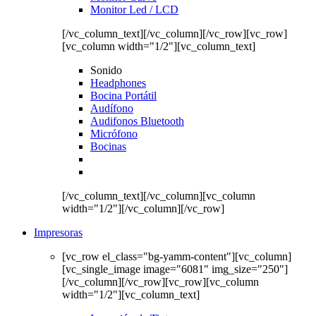
Monitor Led / LCD
[/vc_column_text][/vc_column][/vc_row][vc_row]
[vc_column width="1/2"][vc_column_text]
Sonido
Headphones
Bocina Portátil
Audífono
Audifonos Bluetooth
Micrófono
Bocinas
[/vc_column_text][/vc_column][vc_column
width="1/2"][/vc_column][/vc_row]
Impresoras
[vc_row el_class="bg-yamm-content"][vc_column]
[vc_single_image image="6081" img_size="250"]
[/vc_column][/vc_row][vc_row][vc_column
width="1/2"][vc_column_text]