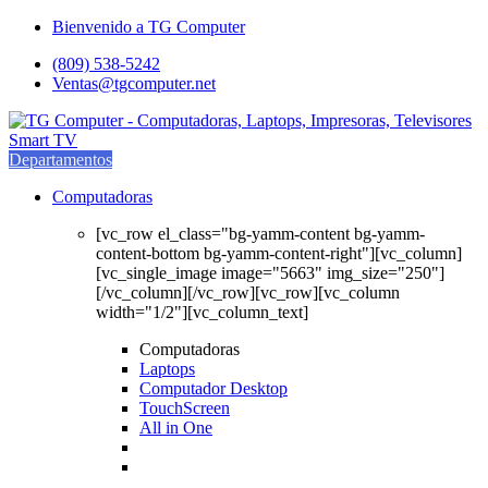
Saltar
saltar
Bienvenido a TG Computer
a
al
(809) 538-5242
navegación
contenido
Ventas@tgcomputer.net
Departamentos
Computadoras
[vc_row el_class="bg-yamm-content bg-yamm-
content-bottom bg-yamm-content-right"][vc_column]
[vc_single_image image="5663" img_size="250"]
[/vc_column][/vc_row][vc_row][vc_column
width="1/2"][vc_column_text]
Computadoras
Laptops
Computador Desktop
TouchScreen
All in One