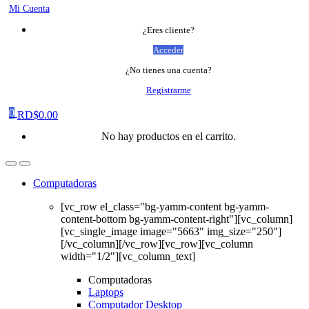
Mi Cuenta
¿Eres cliente?
Acceder
¿No tienes una cuenta?
Registrarme
0
RD$
0.00
No hay productos en el carrito.
Computadoras
[vc_row el_class="bg-yamm-content bg-yamm-
content-bottom bg-yamm-content-right"][vc_column]
[vc_single_image image="5663" img_size="250"]
[/vc_column][/vc_row][vc_row][vc_column
width="1/2"][vc_column_text]
Computadoras
Laptops
Computador Desktop