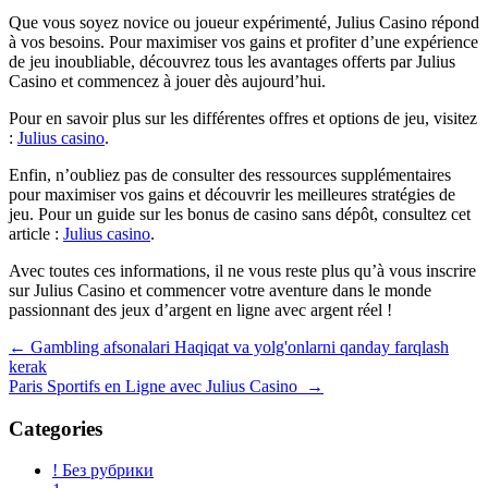
Que vous soyez novice ou joueur expérimenté, Julius Casino répond
à vos besoins. Pour maximiser vos gains et profiter d’une expérience
de jeu inoubliable, découvrez tous les avantages offerts par Julius
Casino et commencez à jouer dès aujourd’hui.
Pour en savoir plus sur les différentes offres et options de jeu, visitez
:
Julius casino
.
Enfin, n’oubliez pas de consulter des ressources supplémentaires
pour maximiser vos gains et découvrir les meilleures stratégies de
jeu. Pour un guide sur les bonus de casino sans dépôt, consultez cet
article :
Julius casino
.
Avec toutes ces informations, il ne vous reste plus qu’à vous inscrire
sur Julius Casino et commencer votre aventure dans le monde
passionnant des jeux d’argent en ligne avec argent réel !
Navegación
←
Gambling afsonalari Haqiqat va yolg'onlarni qanday farqlash
kerak
de
Paris Sportifs en Ligne avec Julius Casino
→
entradas
Categories
! Без рубрики