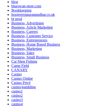
blog
blueswan-store.com
Bookkeeping
boujeerestaurantandbar.co.uk
bt prod
Business, Advertising
Business, Article Marketing
Business, Careers
Business, Customer Service
Business, Entrepreneurs
Business, Home Based Business
Business, Marketing
Business, Sales
Business, Small Business
Cai Shen Fishing
Camp Field
CANARY
Casino
Casino Online
Casino Privé
casino/gambling
casino1
casino2
casino3
casino4