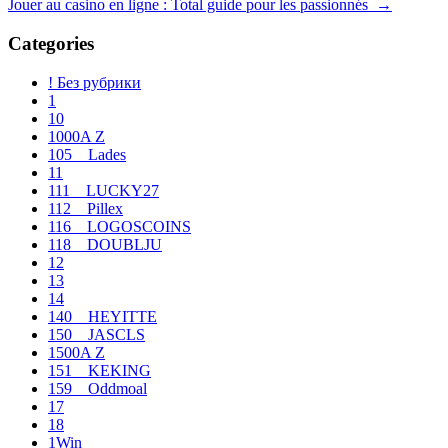
Jouer au casino en ligne : Total guide pour les passionnés
→
de
entradas
Categories
! Без рубрики
1
10
1000A Z
105__Lades
11
111__LUCKY27
112__Pillex
116__LOGOSCOINS
118__DOUBLJU
12
13
14
140__HEYITTE
150__JASCLS
1500A Z
151__KEKING
159__Oddmoal
17
18
1Win