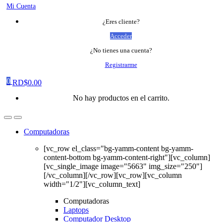
Mi Cuenta
¿Eres cliente?
Acceder
¿No tienes una cuenta?
Registrarme
0
RD$
0.00
No hay productos en el carrito.
Computadoras
[vc_row el_class="bg-yamm-content bg-yamm-
content-bottom bg-yamm-content-right"][vc_column]
[vc_single_image image="5663" img_size="250"]
[/vc_column][/vc_row][vc_row][vc_column
width="1/2"][vc_column_text]
Computadoras
Laptops
Computador Desktop