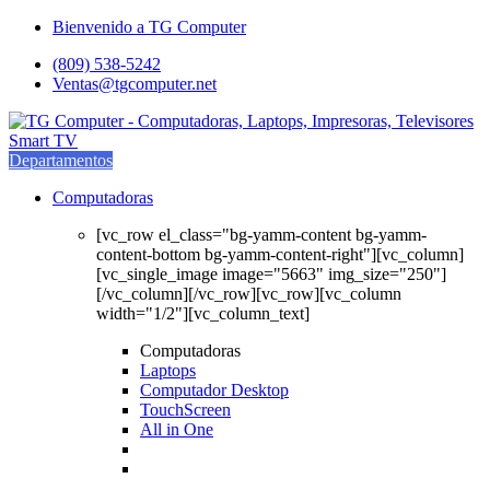
Saltar
saltar
Bienvenido a TG Computer
a
al
(809) 538-5242
navegación
contenido
Ventas@tgcomputer.net
Departamentos
Computadoras
[vc_row el_class="bg-yamm-content bg-yamm-
content-bottom bg-yamm-content-right"][vc_column]
[vc_single_image image="5663" img_size="250"]
[/vc_column][/vc_row][vc_row][vc_column
width="1/2"][vc_column_text]
Computadoras
Laptops
Computador Desktop
TouchScreen
All in One