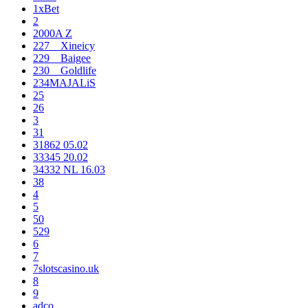
1xBet
2
2000A Z
227__Xineicy
229__Baigee
230__Goldlife
234MAJALiS
25
26
3
31
31862 05.02
33345 20.02
34332 NL 16.03
38
4
5
50
529
6
7
7slotscasino.uk
8
9
adco