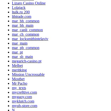
Lizaro Casino Online
Lolajack
ltalk.ru 200
lthtrade.com
mar_bh_common
mar_bh_main
mar_canli_common
mar_ch_common
mar_locksmithintelaviv
mar_main
mar_pb_common
mar_pt
mar_sb_main
megarich-casino.pt
Melbet
meritking
Mission Uncrossable
Mostbet
Mr Pacho
my_texts
mycre8tive.com
mygaoy.com
myklutch.com
myub-store.com
N