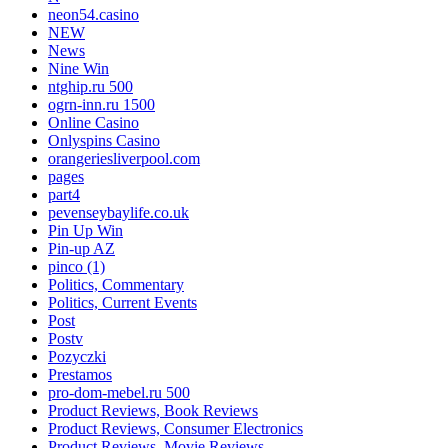
neon54.casino
NEW
News
Nine Win
ntghip.ru 500
ogrn-inn.ru 1500
Online Casino
Onlyspins Casino
orangeriesliverpool.com
pages
part4
pevenseybaylife.co.uk
Pin Up Win
Pin-up AZ
pinco (1)
Politics, Commentary
Politics, Current Events
Post
Postv
Pozyczki
Prestamos
pro-dom-mebel.ru 500
Product Reviews, Book Reviews
Product Reviews, Consumer Electronics
Product Reviews, Movie Reviews