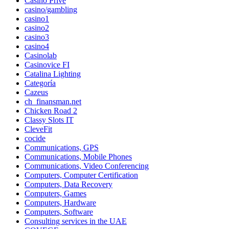
Casino Privé
casino/gambling
casino1
casino2
casino3
casino4
Casinolab
Casinovice FI
Catalina Lighting
Categoría
Cazeus
ch_finansman.net
Chicken Road 2
Classy Slots IT
CleveFit
cocide
Communications, GPS
Communications, Mobile Phones
Communications, Video Conferencing
Computers, Computer Certification
Computers, Data Recovery
Computers, Games
Computers, Hardware
Computers, Software
Consulting services in the UAE