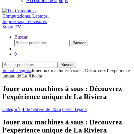
Accesorios de laptops
Buscar
Buscar
Buscar
por:
0
Buscar
Buscar
por:
Inicio
Categoría
Jouer aux machines à sous : Découvrez l’expérience
unique de La Riviera
Jouer aux machines à sous : Découvrez
l’expérience unique de La Riviera
Categoría
4 de febrero de 2026
Cesar Tejada
Jouer aux machines à sous : Découvrez
l’expérience unique de La Riviera