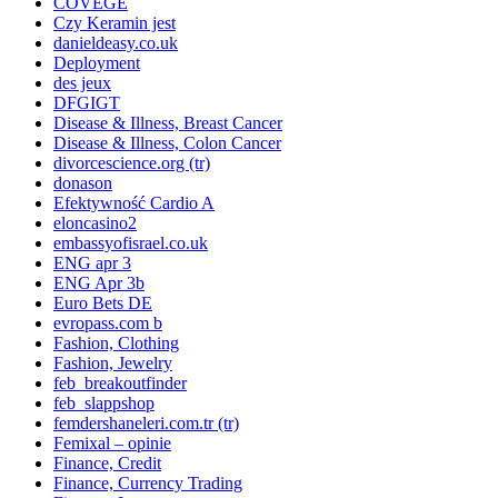
COVEGE
Czy Keramin jest
danieldeasy.co.uk
Deployment
des jeux
DFGIGT
Disease & Illness, Breast Cancer
Disease & Illness, Colon Cancer
divorcescience.org (tr)
donason
Efektywność Cardio A
eloncasino2
embassyofisrael.co.uk
ENG apr 3
ENG Apr 3b
Euro Bets DE
evropass.com b
Fashion, Clothing
Fashion, Jewelry
feb_breakoutfinder
feb_slappshop
femdershaneleri.com.tr (tr)
Femixal – opinie
Finance, Credit
Finance, Currency Trading