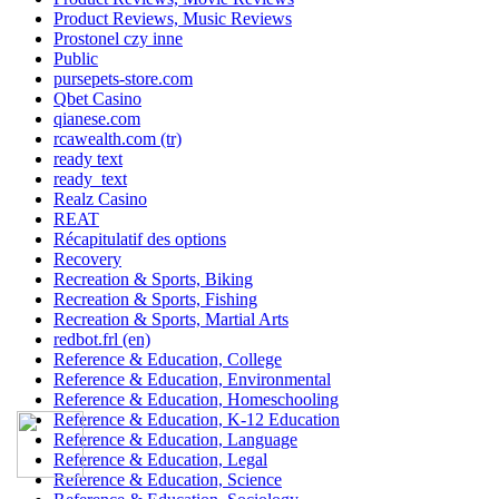
Product Reviews, Music Reviews
Prostonel czy inne
Public
pursepets-store.com
Qbet Casino
qianese.com
rcawealth.com (tr)
ready text
ready_text
Realz Casino
REAT
Récapitulatif des options
Recovery
Recreation & Sports, Biking
Recreation & Sports, Fishing
Recreation & Sports, Martial Arts
redbot.frl (en)
Reference & Education, College
Reference & Education, Environmental
Reference & Education, Homeschooling
Reference & Education, K-12 Education
Reference & Education, Language
Reference & Education, Legal
Reference & Education, Science