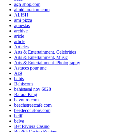
agh-shop.com
aimidian-store.com
ALISH
ami-pizza
apuestas
archive
aricle
article
Articles
Arts & Entertainment, Celebrities
Arts & Entertainment, Music
Arts & Entertainment, Photography
Astuces pour une
Az9
bahis
Bahiscom
bahistasal nov 6028
Barara King
bavnnro.com
beechstreetcafe.com
beedecor-store.com
belif
belva
Bet Riviera Casino
Bet365 Casino Review