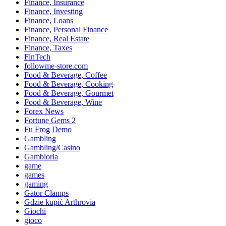
Finance, Insurance
Finance, Investing
Finance, Loans
Finance, Personal Finance
Finance, Real Estate
Finance, Taxes
FinTech
followme-store.com
Food & Beverage, Coffee
Food & Beverage, Cooking
Food & Beverage, Gourmet
Food & Beverage, Wine
Forex News
Fortune Gems 2
Fu Frog Demo
Gambling
Gambling/Casino
Gambloria
game
games
gaming
Gator Clamps
Gdzie kupić Arthrovia
Giochi
gioco