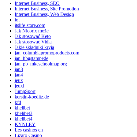
Internet Business, SEO
Internet Business, Site Promotion
Internet Business, Web Design
iot
itslife-store.com
Jak Nicorix może
Jak stosować Keto
Jak stosować Vidia
Jakie składniki kryją
jan_columbiapromoproducts.com
jan_hbgstampede
jan_pb_mkeschoolmap.org
jan3
jan4
jeux
jeuxi
JumpSport
kerstin-koeditz.de
kfd
khelibet
khelibet3
khelibet4
KYNLEY
Les casinos en
Lizaro Casino