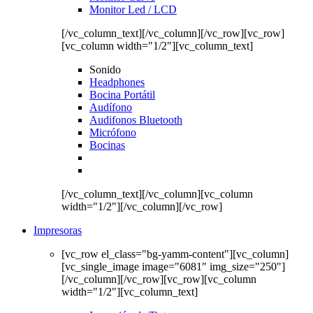
Monitor Led / LCD
[/vc_column_text][/vc_column][/vc_row][vc_row]
[vc_column width="1/2"][vc_column_text]
Sonido
Headphones
Bocina Portátil
Audífono
Audifonos Bluetooth
Micrófono
Bocinas
[/vc_column_text][/vc_column][vc_column
width="1/2"][/vc_column][/vc_row]
Impresoras
[vc_row el_class="bg-yamm-content"][vc_column]
[vc_single_image image="6081" img_size="250"]
[/vc_column][/vc_row][vc_row][vc_column
width="1/2"][vc_column_text]