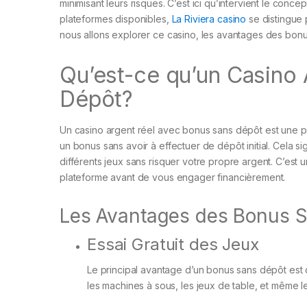
minimisant leurs risques. C’est ici qu’intervient le con
plateformes disponibles,
La Riviera casino
se distingue p
nous allons explorer ce casino, les avantages des bon
Qu’est-ce qu’un Casino
Dépôt?
Un casino argent réel avec bonus sans dépôt est une pl
un bonus sans avoir à effectuer de dépôt initial. Cela
différents jeux sans risquer votre propre argent. C’est
plateforme avant de vous engager financièrement.
Les Avantages des Bonus 
Essai Gratuit des Jeux
Le principal avantage d’un bonus sans dépôt est 
les machines à sous, les jeux de table, et même l