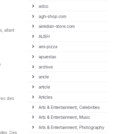
adco
agh-shop.com
aimidian-store.com
, allant
ALISH
ami-pizza
apuestas
e
archive
aricle
article
Articles
vec des
Arts & Entertainment, Celebrities
Arts & Entertainment, Music
Arts & Entertainment, Photography
ides. Ces