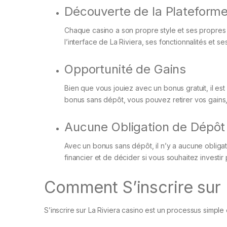
Découverte de la Plateform
Chaque casino a son propre style et ses propres 
l’interface de La Riviera, ses fonctionnalités et s
Opportunité de Gains
Bien que vous jouiez avec un bonus gratuit, il es
bonus sans dépôt, vous pouvez retirer vos gains,
Aucune Obligation de Dépôt
Avec un bonus sans dépôt, il n’y a aucune obliga
financier et de décider si vous souhaitez investir p
Comment S’inscrire sur 
S’inscrire sur La Riviera casino est un processus simple e