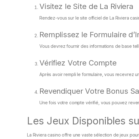
Visitez le Site de La Riviera
Rendez-vous sur le site officiel de La Riviera c
Remplissez le Formulaire d’I
Vous devrez fournir des informations de base tel
Vérifiez Votre Compte
Après avoir rempli le formulaire, vous recevrez un
Revendiquer Votre Bonus S
Une fois votre compte vérifié, vous pouvez reve
Les Jeux Disponibles su
La Riviera casino offre une vaste sélection de jeux pour