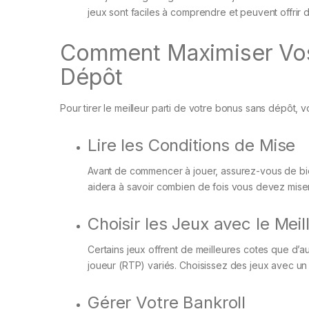
jeux sont faciles à comprendre et peuvent offrir
Comment Maximiser Vos
Dépôt
Pour tirer le meilleur parti de votre bonus sans dépôt, v
Lire les Conditions de Mise
Avant de commencer à jouer, assurez-vous de bi
aidera à savoir combien de fois vous devez miser
Choisir les Jeux avec le Me
Certains jeux offrent de meilleures cotes que d’
joueur (RTP) variés. Choisissez des jeux avec u
Gérer Votre Bankroll