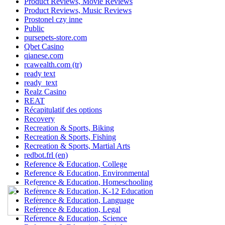
Product Reviews, Movie Reviews
Product Reviews, Music Reviews
Prostonel czy inne
Public
pursepets-store.com
Qbet Casino
qianese.com
rcawealth.com (tr)
ready text
ready_text
Realz Casino
REAT
Récapitulatif des options
Recovery
Recreation & Sports, Biking
Recreation & Sports, Fishing
Recreation & Sports, Martial Arts
redbot.frl (en)
Reference & Education, College
Reference & Education, Environmental
Reference & Education, Homeschooling
Reference & Education, K-12 Education
Reference & Education, Language
Reference & Education, Legal
Reference & Education, Science