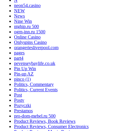
N
neon54.casino
NEW
News
Nine Win
ntghip.ru 500
ogrn-inn.ru 1500
Online Casino
Onlyspins Casino
orangeriesliverpool.com
pages
part4
pevenseybaylife.co.uk
Pin Up Win
Pin-up AZ
pinco (1)
Politics, Commentary
Politics, Current Events
Post
Postv
Pozyczki
Prestamos
pro-dom-mebel.ru 500
Product Reviews, Book Reviews
Product Reviews, Consumer Electronics