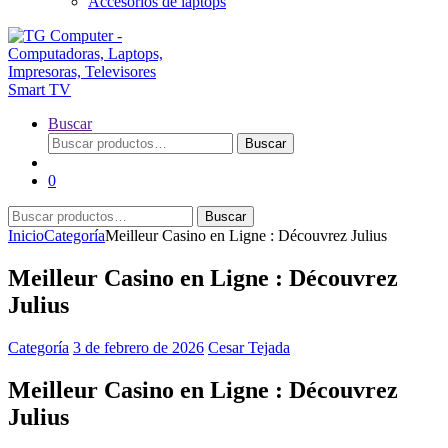
Accesorios de laptops
Buscar
Buscar
Buscar
por:
0
Buscar
Buscar
por:
Inicio
Categoría
Meilleur Casino en Ligne : Découvrez Julius
Meilleur Casino en Ligne : Découvrez
Julius
Categoría
3 de febrero de 2026
Cesar Tejada
Meilleur Casino en Ligne : Découvrez
Julius