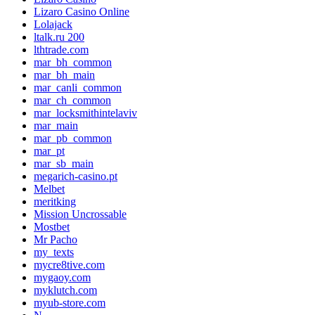
Lizaro Casino Online
Lolajack
ltalk.ru 200
lthtrade.com
mar_bh_common
mar_bh_main
mar_canli_common
mar_ch_common
mar_locksmithintelaviv
mar_main
mar_pb_common
mar_pt
mar_sb_main
megarich-casino.pt
Melbet
meritking
Mission Uncrossable
Mostbet
Mr Pacho
my_texts
mycre8tive.com
mygaoy.com
myklutch.com
myub-store.com