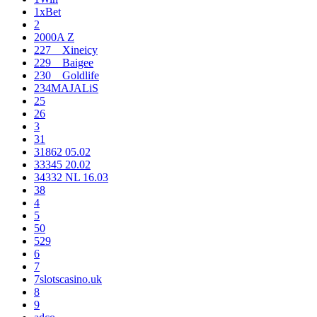
1xBet
2
2000A Z
227__Xineicy
229__Baigee
230__Goldlife
234MAJALiS
25
26
3
31
31862 05.02
33345 20.02
34332 NL 16.03
38
4
5
50
529
6
7
7slotscasino.uk
8
9