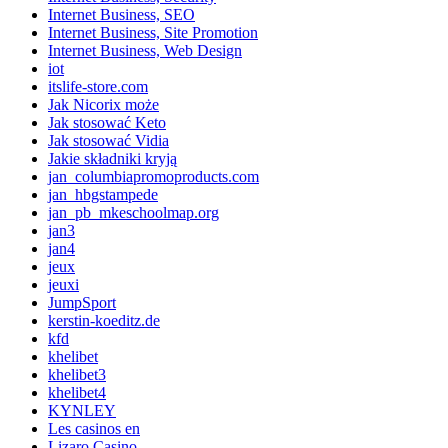
Internet Business, SEO
Internet Business, Site Promotion
Internet Business, Web Design
iot
itslife-store.com
Jak Nicorix może
Jak stosować Keto
Jak stosować Vidia
Jakie składniki kryją
jan_columbiapromoproducts.com
jan_hbgstampede
jan_pb_mkeschoolmap.org
jan3
jan4
jeux
jeuxi
JumpSport
kerstin-koeditz.de
kfd
khelibet
khelibet3
khelibet4
KYNLEY
Les casinos en
Lizaro Casino