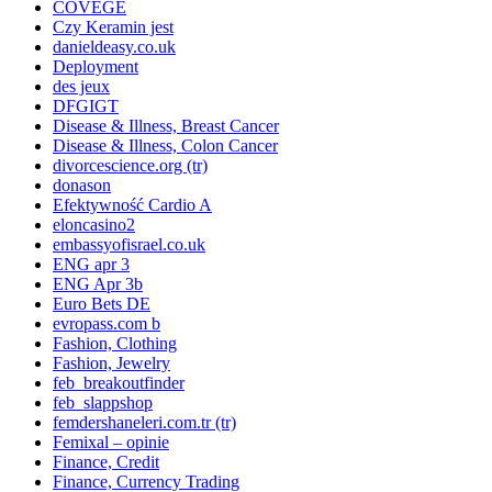
COVEGE
Czy Keramin jest
danieldeasy.co.uk
Deployment
des jeux
DFGIGT
Disease & Illness, Breast Cancer
Disease & Illness, Colon Cancer
divorcescience.org (tr)
donason
Efektywność Cardio A
eloncasino2
embassyofisrael.co.uk
ENG apr 3
ENG Apr 3b
Euro Bets DE
evropass.com b
Fashion, Clothing
Fashion, Jewelry
feb_breakoutfinder
feb_slappshop
femdershaneleri.com.tr (tr)
Femixal – opinie
Finance, Credit
Finance, Currency Trading