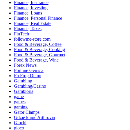
Finance, Insurance
Finance, Investing
Finance, Loans
Finance, Personal Finance
Finance, Real Estate
Finance, Taxes
FinTech
followme-store.com
Food & Beverage, Coffee
Food & Beverage, Cooking
Food & Beverage, Gourmet
Food & Beverage, Wine
Forex News
Fortune Gems 2
Fu Frog Demo
Gambling
Gambling/Casino
Gambloria
game
games
gaming
Gator Clamps
Gdzie kupić Arthrovia
Giochi
gioco