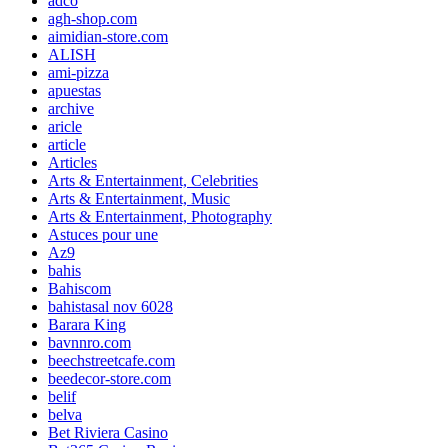
adco
agh-shop.com
aimidian-store.com
ALISH
ami-pizza
apuestas
archive
aricle
article
Articles
Arts & Entertainment, Celebrities
Arts & Entertainment, Music
Arts & Entertainment, Photography
Astuces pour une
Az9
bahis
Bahiscom
bahistasal nov 6028
Barara King
bavnnro.com
beechstreetcafe.com
beedecor-store.com
belif
belva
Bet Riviera Casino