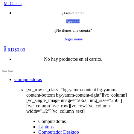
Mi Cuenta
¿Eres cliente?
Acceder
¿No tienes una cuenta?
Registrarme
0
RD$
0.00
No hay productos en el carrito.
Computadoras
[vc_row el_class="bg-yamm-content bg-yamm-
content-bottom bg-yamm-content-right"][vc_column]
[vc_single_image image="5663" img_size="250"]
[/vc_column][/vc_row][vc_row][vc_column
width="1/2"][vc_column_text]
Computadoras
Laptops
Computador Desktop