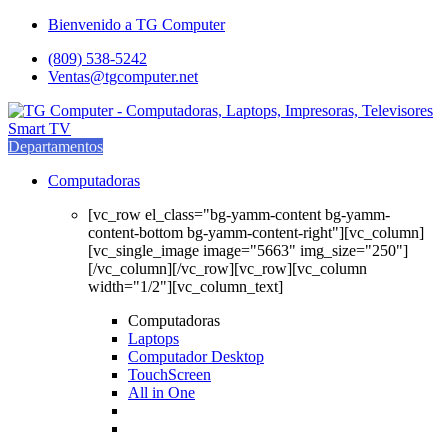
Saltar
saltar
Bienvenido a TG Computer
a
al
(809) 538-5242
navegación
contenido
Ventas@tgcomputer.net
Departamentos
Computadoras
[vc_row el_class="bg-yamm-content bg-yamm-
content-bottom bg-yamm-content-right"][vc_column]
[vc_single_image image="5663" img_size="250"]
[/vc_column][/vc_row][vc_row][vc_column
width="1/2"][vc_column_text]
Computadoras
Laptops
Computador Desktop
TouchScreen
All in One