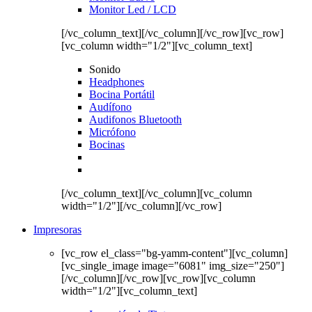
Monitor Led / LCD
[/vc_column_text][/vc_column][/vc_row][vc_row]
[vc_column width="1/2"][vc_column_text]
Sonido
Headphones
Bocina Portátil
Audífono
Audifonos Bluetooth
Micrófono
Bocinas
[/vc_column_text][/vc_column][vc_column
width="1/2"][/vc_column][/vc_row]
Impresoras
[vc_row el_class="bg-yamm-content"][vc_column]
[vc_single_image image="6081" img_size="250"]
[/vc_column][/vc_row][vc_row][vc_column
width="1/2"][vc_column_text]