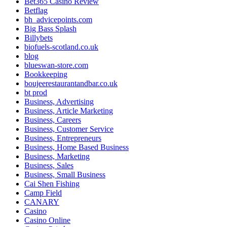
Bet365 Casino Review
Betflag
bh_advicepoints.com
Big Bass Splash
Billybets
biofuels-scotland.co.uk
blog
blueswan-store.com
Bookkeeping
boujeerestaurantandbar.co.uk
bt prod
Business, Advertising
Business, Article Marketing
Business, Careers
Business, Customer Service
Business, Entrepreneurs
Business, Home Based Business
Business, Marketing
Business, Sales
Business, Small Business
Cai Shen Fishing
Camp Field
CANARY
Casino
Casino Online