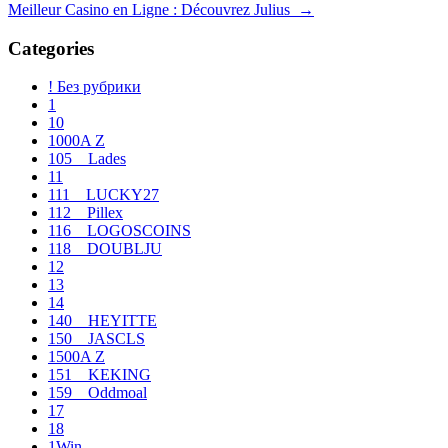
Meilleur Casino en Ligne : Découvrez Julius
→
de
entradas
Categories
! Без рубрики
1
10
1000A Z
105__Lades
11
111__LUCKY27
112__Pillex
116__LOGOSCOINS
118__DOUBLJU
12
13
14
140__HEYITTE
150__JASCLS
1500A Z
151__KEKING
159__Oddmoal
17
18
1Win