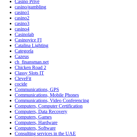
Casino Privé
casino/gambling
casino1
casino2
casino3
casino4
Casinolab
Casinovice FI
Catalina Lighting
Categoría
Cazeus
ch_finansman.net
Chicken Road 2
Classy Slots IT
CleveFit
cocide
Communications, GPS
Communications, Mobile Phones
Communications, Video Conferencing
Computers, Computer Certification
Computers, Data Recovery
Computers, Games
Computers, Hardware
Computers, Software
Consulting services in the UAE