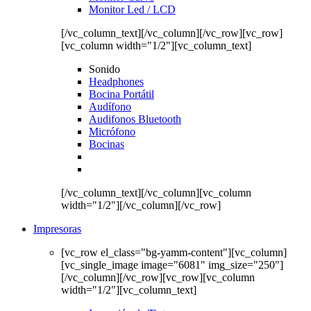
Monitor Led / LCD
[/vc_column_text][/vc_column][/vc_row][vc_row]
[vc_column width="1/2"][vc_column_text]
Sonido
Headphones
Bocina Portátil
Audífono
Audifonos Bluetooth
Micrófono
Bocinas
[/vc_column_text][/vc_column][vc_column
width="1/2"][/vc_column][/vc_row]
Impresoras
[vc_row el_class="bg-yamm-content"][vc_column]
[vc_single_image image="6081" img_size="250"]
[/vc_column][/vc_row][vc_row][vc_column
width="1/2"][vc_column_text]