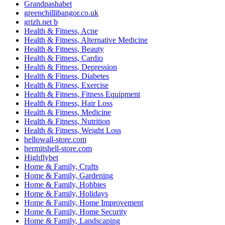
Grandpashabet
greenchillibangor.co.uk
grizh.net b
Health & Fitness, Acne
Health & Fitness, Alternative Medicine
Health & Fitness, Beauty
Health & Fitness, Cardio
Health & Fitness, Depression
Health & Fitness, Diabetes
Health & Fitness, Exercise
Health & Fitness, Fitness Equipment
Health & Fitness, Hair Loss
Health & Fitness, Medicine
Health & Fitness, Nutrition
Health & Fitness, Weight Loss
hellowall-store.com
hermitshell-store.com
Highflybet
Home & Family, Crafts
Home & Family, Gardening
Home & Family, Hobbies
Home & Family, Holidays
Home & Family, Home Improvement
Home & Family, Home Security
Home & Family, Landscaping