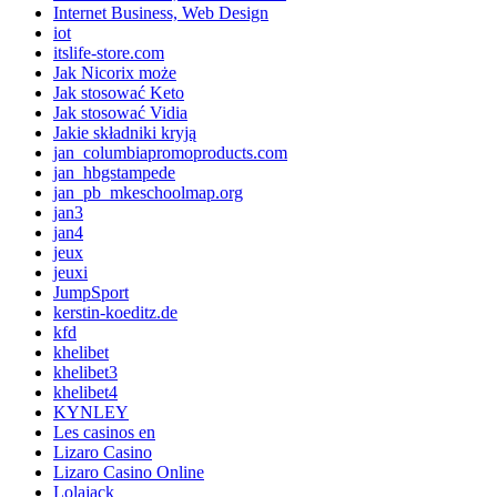
Internet Business, Web Design
iot
itslife-store.com
Jak Nicorix może
Jak stosować Keto
Jak stosować Vidia
Jakie składniki kryją
jan_columbiapromoproducts.com
jan_hbgstampede
jan_pb_mkeschoolmap.org
jan3
jan4
jeux
jeuxi
JumpSport
kerstin-koeditz.de
kfd
khelibet
khelibet3
khelibet4
KYNLEY
Les casinos en
Lizaro Casino
Lizaro Casino Online
Lolajack