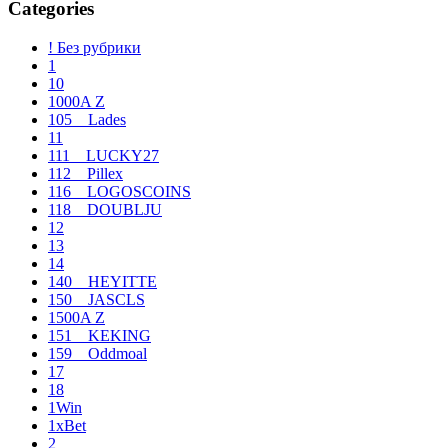
entradas
Categories
! Без рубрики
1
10
1000A Z
105__Lades
11
111__LUCKY27
112__Pillex
116__LOGOSCOINS
118__DOUBLJU
12
13
14
140__HEYITTE
150__JASCLS
1500A Z
151__KEKING
159__Oddmoal
17
18
1Win
1xBet
2