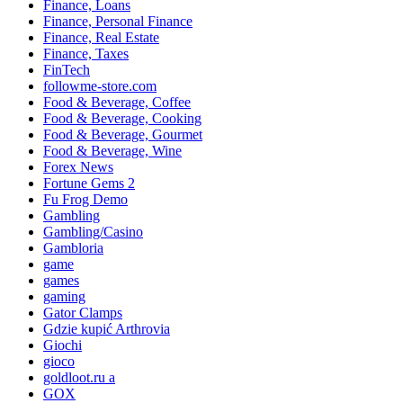
Finance, Loans
Finance, Personal Finance
Finance, Real Estate
Finance, Taxes
FinTech
followme-store.com
Food & Beverage, Coffee
Food & Beverage, Cooking
Food & Beverage, Gourmet
Food & Beverage, Wine
Forex News
Fortune Gems 2
Fu Frog Demo
Gambling
Gambling/Casino
Gambloria
game
games
gaming
Gator Clamps
Gdzie kupić Arthrovia
Giochi
gioco
goldloot.ru a
GOX