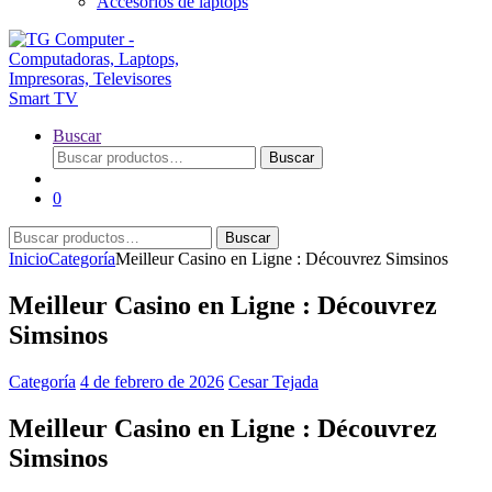
Accesorios de laptops
Buscar
Buscar
Buscar
por:
0
Buscar
Buscar
por:
Inicio
Categoría
Meilleur Casino en Ligne : Découvrez Simsinos
Meilleur Casino en Ligne : Découvrez
Simsinos
Categoría
4 de febrero de 2026
Cesar Tejada
Meilleur Casino en Ligne : Découvrez
Simsinos