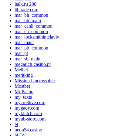
ltalk.ru 200
lthtrade.com
mar_bh_common
mar_bh_main
mar_canli_common
mar_ch_common
mar_locksmithintelaviv
mar_main
mar_pb_common
mar_pt
mar_sb_main
megarich-casino.pt
Melbet
meritking
Mission Uncrossable
Mostbet
Mr Pacho
my_texts
mycre8tive.com
mygaoy.com
myklutch.com
myub-store.com
N
neon54.casino
NEW