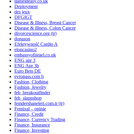
danieldeasy.co.uk
Deployment
des jeux
DFGIGT
Disease & Illness, Breast Cancer
Disease & Illness, Colon Cancer
divorcescience.org (tr)
donason
Efektywność Cardio A
eloncasino2
embassyofisrael.co.uk
ENG apr 3
ENG Apr 3b
Euro Bets DE
evropass.com b
Fashion, Clothing
Fashion, Jewelry
feb_breakoutfinder
feb_slappshop
femdershaneleri.com.tr (tr)
Femixal – opinie
Finance, Credit
Finance, Currency Trading
Finance, Insurance
Finance, Investing