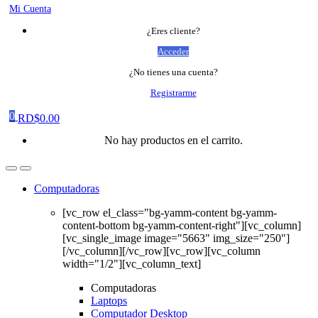
Mi Cuenta
¿Eres cliente?
Acceder
¿No tienes una cuenta?
Registrarme
0
RD$
0.00
No hay productos en el carrito.
Computadoras
[vc_row el_class="bg-yamm-content bg-yamm-
content-bottom bg-yamm-content-right"][vc_column]
[vc_single_image image="5663" img_size="250"]
[/vc_column][/vc_row][vc_row][vc_column
width="1/2"][vc_column_text]
Computadoras
Laptops
Computador Desktop