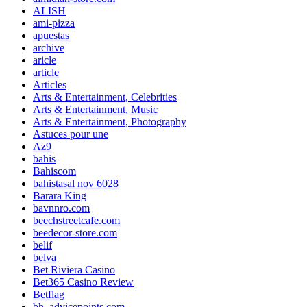
ALISH
ami-pizza
apuestas
archive
aricle
article
Articles
Arts & Entertainment, Celebrities
Arts & Entertainment, Music
Arts & Entertainment, Photography
Astuces pour une
Az9
bahis
Bahiscom
bahistasal nov 6028
Barara King
bavnnro.com
beechstreetcafe.com
beedecor-store.com
belif
belva
Bet Riviera Casino
Bet365 Casino Review
Betflag
bh_advicepoints.com