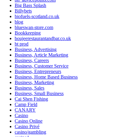
Big Bass Splash
Billybets
biofuels-scotland.co.uk
blog
blueswan-store.com
Bookkeeping
boujeerestaurantandbar.co.uk
bt prod
Business, Advertising
Business, Article Marketing
Business, Careers
Business, Customer Service
Business, Entrepreneurs
Business, Home Based Business
Business, Marketing
Business, Sales
Business, Small Business
Cai Shen Fishing
Camp Field
CANARY
Casino
Casino Online
Casino Privé
casino/gambling