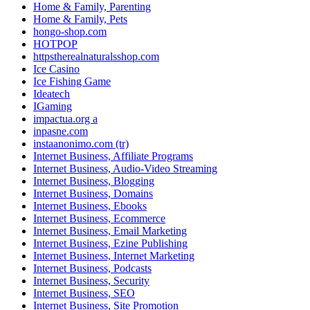
Home & Family, Parenting
Home & Family, Pets
hongo-shop.com
HOTPOP
httpstherealnaturalsshop.com
Ice Casino
Ice Fishing Game
Ideatech
IGaming
impactua.org a
inpasne.com
instaanonimo.com (tr)
Internet Business, Affiliate Programs
Internet Business, Audio-Video Streaming
Internet Business, Blogging
Internet Business, Domains
Internet Business, Ebooks
Internet Business, Ecommerce
Internet Business, Email Marketing
Internet Business, Ezine Publishing
Internet Business, Internet Marketing
Internet Business, Podcasts
Internet Business, Security
Internet Business, SEO
Internet Business, Site Promotion