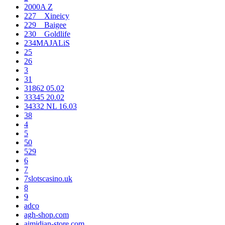
2000A Z
227__Xineicy
229__Baigee
230__Goldlife
234MAJALiS
25
26
3
31
31862 05.02
33345 20.02
34332 NL 16.03
38
4
5
50
529
6
7
7slotscasino.uk
8
9
adco
agh-shop.com
aimidian-store.com