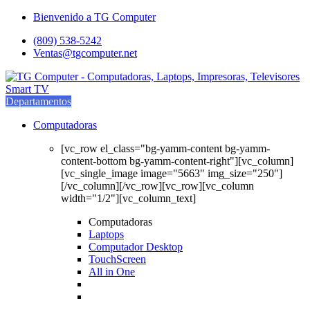
Saltar
saltar
Bienvenido a TG Computer
a
al
(809) 538-5242
navegación
contenido
Ventas@tgcomputer.net
Departamentos
Computadoras
[vc_row el_class="bg-yamm-content bg-yamm-
content-bottom bg-yamm-content-right"][vc_column]
[vc_single_image image="5663" img_size="250"]
[/vc_column][/vc_row][vc_row][vc_column
width="1/2"][vc_column_text]
Computadoras
Laptops
Computador Desktop
TouchScreen
All in One