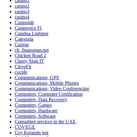
casino1
casino2
casino3
casino4
Casinolab
Casinovice FI
Catalina Lighting
Categoría
Cazeus
ch_finansman.net
Chicken Road 2
Classy Slots IT
CleveFit
cocide
Communications, GPS
Communications, Mobile Phones
Communications, Video Conferencing
Computers, Computer Certification
Computers, Data Recovery
Computers, Games
Computers, Hardware
Computers, Software
Consulting services in the UAE
COVEGE
Czy Keramin jest