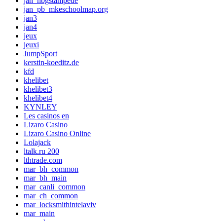
jan_hbgstampede
jan_pb_mkeschoolmap.org
jan3
jan4
jeux
jeuxi
JumpSport
kerstin-koeditz.de
kfd
khelibet
khelibet3
khelibet4
KYNLEY
Les casinos en
Lizaro Casino
Lizaro Casino Online
Lolajack
ltalk.ru 200
lthtrade.com
mar_bh_common
mar_bh_main
mar_canli_common
mar_ch_common
mar_locksmithintelaviv
mar_main