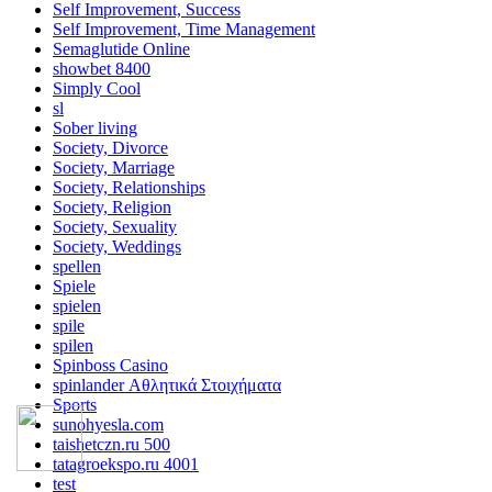
Self Improvement, Success
Self Improvement, Time Management
Semaglutide Online
showbet 8400
Simply Cool
sl
Sober living
Society, Divorce
Society, Marriage
Society, Relationships
Society, Religion
Society, Sexuality
Society, Weddings
spellen
Spiele
spielen
spile
spilen
Spinboss Casino
spinlander Αθλητικά Στοιχήματα
Sports
sunohyesla.com
taishetczn.ru 500
tatagroekspo.ru 4001
test