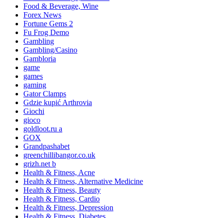
Food & Beverage, Wine
Forex News
Fortune Gems 2
Fu Frog Demo
Gambling
Gambling/Casino
Gambloria
game
games
gaming
Gator Clamps
Gdzie kupić Arthrovia
Giochi
gioco
goldloot.ru a
GOX
Grandpashabet
greenchillibangor.co.uk
grizh.net b
Health & Fitness, Acne
Health & Fitness, Alternative Medicine
Health & Fitness, Beauty
Health & Fitness, Cardio
Health & Fitness, Depression
Health & Fitness, Diabetes