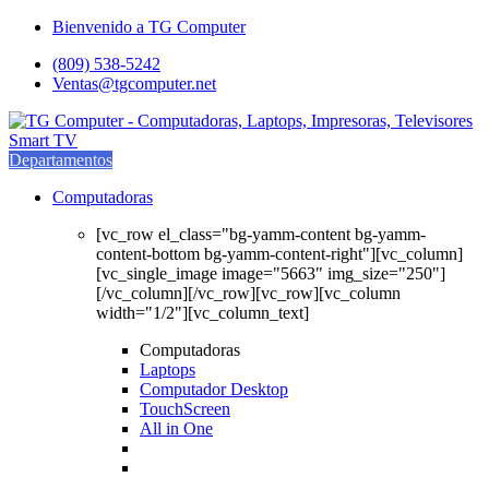
Saltar
saltar
Bienvenido a TG Computer
a
al
(809) 538-5242
navegación
contenido
Ventas@tgcomputer.net
Departamentos
Computadoras
[vc_row el_class="bg-yamm-content bg-yamm-
content-bottom bg-yamm-content-right"][vc_column]
[vc_single_image image="5663" img_size="250"]
[/vc_column][/vc_row][vc_row][vc_column
width="1/2"][vc_column_text]
Computadoras
Laptops
Computador Desktop
TouchScreen
All in One