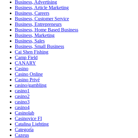
Business, Advertising
Business, Article Marketing
Business, Careers
Business, Customer Service
Business, Entrepreneurs
Business, Home Based Business
Business, Marketing
Business, Sales
Business, Small Business
Cai Shen Fishing
Camp Field
CANARY
Casino
Casino Online
Casino Privé
casino/gambling
casino1
casino2
casino3
casino4
Casinolab
Casinovice FI
Catalina Lighting
Categoría
Cazeus