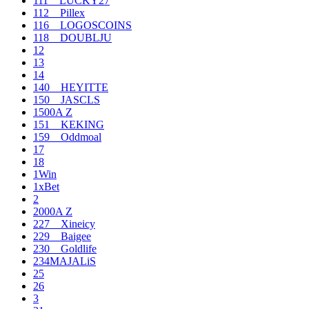
111__LUCKY27
112__Pillex
116__LOGOSCOINS
118__DOUBLJU
12
13
14
140__HEYITTE
150__JASCLS
1500A Z
151__KEKING
159__Oddmoal
17
18
1Win
1xBet
2
2000A Z
227__Xineicy
229__Baigee
230__Goldlife
234MAJALiS
25
26
3