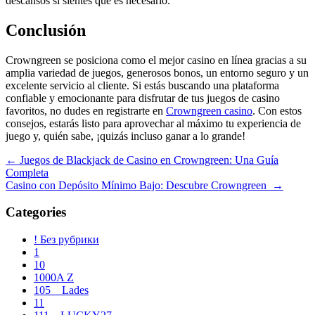
descansos si sientes que es necesario.
Conclusión
Crowngreen se posiciona como el mejor casino en línea gracias a su
amplia variedad de juegos, generosos bonos, un entorno seguro y un
excelente servicio al cliente. Si estás buscando una plataforma
confiable y emocionante para disfrutar de tus juegos de casino
favoritos, no dudes en registrarte en
Crowngreen casino
. Con estos
consejos, estarás listo para aprovechar al máximo tu experiencia de
juego y, quién sabe, ¡quizás incluso ganar a lo grande!
Navegación
←
Juegos de Blackjack de Casino en Crowngreen: Una Guía
Completa
de
Casino con Depósito Mínimo Bajo: Descubre Crowngreen
→
entradas
Categories
! Без рубрики
1
10
1000A Z
105__Lades
11