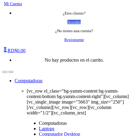
Mi Cuenta
¿Eres cliente?
Acceder
¿No tienes una cuenta?
Registrarme
0
RD$
0.00
No hay productos en el carrito.
Computadoras
[vc_row el_class="bg-yamm-content bg-yamm-
content-bottom bg-yamm-content-right"][vc_column]
[vc_single_image image="5663" img_size="250"]
[/vc_column][/vc_row][vc_row][vc_column
width="1/2"][vc_column_text]
Computadoras
Laptops
Computador Desktop