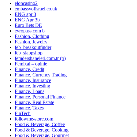
eloncasino2
embassyofisrael.co.uk
ENG apr 3
ENG Apr 3b
Euro Bets DE
evropass.com b
Fashion, Clothing
Fashion, Jewelry
feb_breakoutfinder
feb_slappshop
femdershaneleri.com.tr (tr)
Femixal – opinie
Finance, Credit
Finance, Currency Trading
Finance, Insurance
Finance, Investing
Finance, Loans
Finance, Personal Finance
Finance, Real Estate
Finance, Taxes
FinTech
followme-store.com
Food & Beverage, Coffee
Food & Beverage, Cooking
Food & Beverage, Gourmet