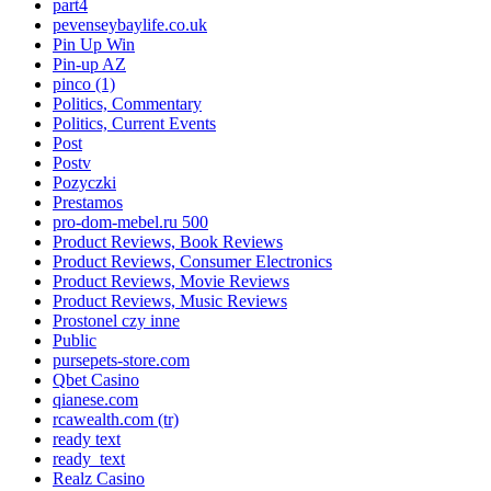
part4
pevenseybaylife.co.uk
Pin Up Win
Pin-up AZ
pinco (1)
Politics, Commentary
Politics, Current Events
Post
Postv
Pozyczki
Prestamos
pro-dom-mebel.ru 500
Product Reviews, Book Reviews
Product Reviews, Consumer Electronics
Product Reviews, Movie Reviews
Product Reviews, Music Reviews
Prostonel czy inne
Public
pursepets-store.com
Qbet Casino
qianese.com
rcawealth.com (tr)
ready text
ready_text
Realz Casino