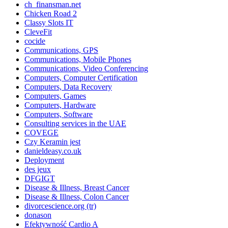
ch_finansman.net
Chicken Road 2
Classy Slots IT
CleveFit
cocide
Communications, GPS
Communications, Mobile Phones
Communications, Video Conferencing
Computers, Computer Certification
Computers, Data Recovery
Computers, Games
Computers, Hardware
Computers, Software
Consulting services in the UAE
COVEGE
Czy Keramin jest
danieldeasy.co.uk
Deployment
des jeux
DFGIGT
Disease & Illness, Breast Cancer
Disease & Illness, Colon Cancer
divorcescience.org (tr)
donason
Efektywność Cardio A