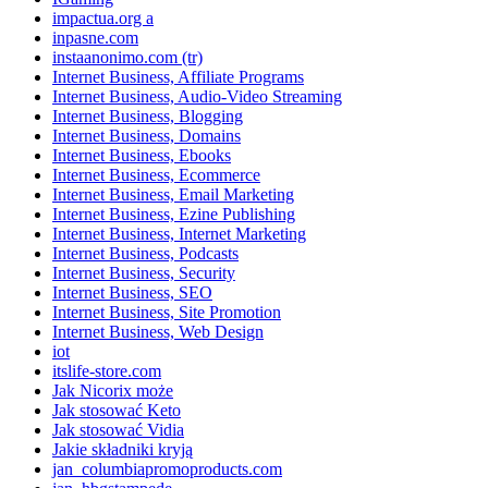
impactua.org a
inpasne.com
instaanonimo.com (tr)
Internet Business, Affiliate Programs
Internet Business, Audio-Video Streaming
Internet Business, Blogging
Internet Business, Domains
Internet Business, Ebooks
Internet Business, Ecommerce
Internet Business, Email Marketing
Internet Business, Ezine Publishing
Internet Business, Internet Marketing
Internet Business, Podcasts
Internet Business, Security
Internet Business, SEO
Internet Business, Site Promotion
Internet Business, Web Design
iot
itslife-store.com
Jak Nicorix może
Jak stosować Keto
Jak stosować Vidia
Jakie składniki kryją
jan_columbiapromoproducts.com