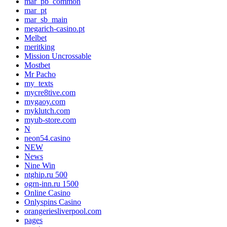
mar_pb_common
mar_pt
mar_sb_main
megarich-casino.pt
Melbet
meritking
Mission Uncrossable
Mostbet
Mr Pacho
my_texts
mycre8tive.com
mygaoy.com
myklutch.com
myub-store.com
N
neon54.casino
NEW
News
Nine Win
ntghip.ru 500
ogrn-inn.ru 1500
Online Casino
Onlyspins Casino
orangeriesliverpool.com
pages