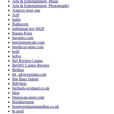
Arts & Entertainment, Music
Arts & Entertainment, Photography
Astuces pour une
Az9
bahis
Bahiscom
bahistasal nov 6028
Barara King
bavnnro.com
beechstreetcafe.com
beedecor-store.com
belif
belva
Bet Riviera Casino
Bet365 Casino Review
Betflag
bh_advicepoints.com
Big Bass Splash
Billybets
biofuels-scotland.co.uk
blog
blueswan-store.com
Bookkeeping
boujeerestaurantandbar.co.uk
bt prod