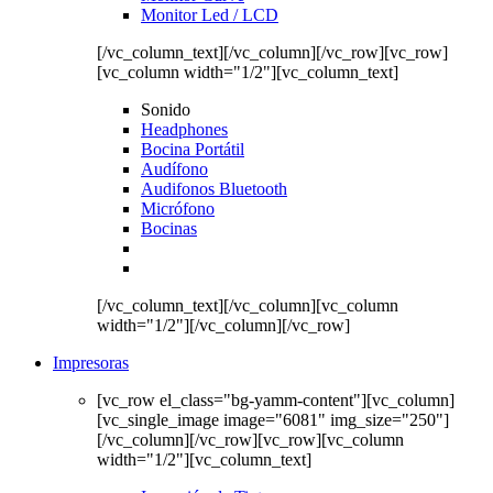
Monitor Led / LCD
[/vc_column_text][/vc_column][/vc_row][vc_row]
[vc_column width="1/2"][vc_column_text]
Sonido
Headphones
Bocina Portátil
Audífono
Audifonos Bluetooth
Micrófono
Bocinas
[/vc_column_text][/vc_column][vc_column
width="1/2"][/vc_column][/vc_row]
Impresoras
[vc_row el_class="bg-yamm-content"][vc_column]
[vc_single_image image="6081" img_size="250"]
[/vc_column][/vc_row][vc_row][vc_column
width="1/2"][vc_column_text]