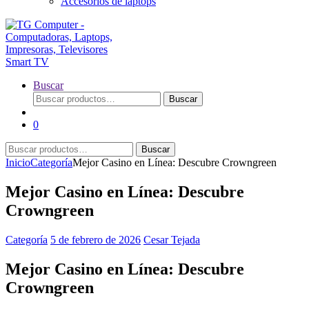
Accesorios de laptops
Buscar
Buscar
Buscar
por:
0
Buscar
Buscar
por:
Inicio
Categoría
Mejor Casino en Línea: Descubre Crowngreen
Mejor Casino en Línea: Descubre
Crowngreen
Categoría
5 de febrero de 2026
Cesar Tejada
Mejor Casino en Línea: Descubre
Crowngreen