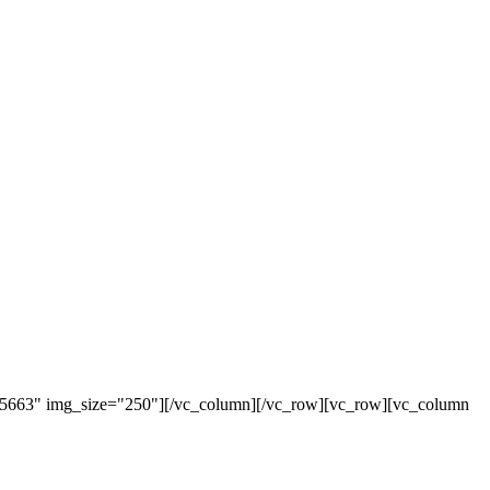
"5663" img_size="250"][/vc_column][/vc_row][vc_row][vc_column