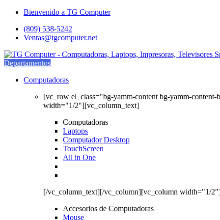
Saltar
saltar
Bienvenido a TG Computer
a
al
(809) 538-5242
navegación
contenido
Ventas@tgcomputer.net
Departamentos
Computadoras
[vc_row el_class="bg-yamm-content bg-yamm-content-
width="1/2"][vc_column_text]
Computadoras
Laptops
Computador Desktop
TouchScreen
All in One
[/vc_column_text][/vc_column][vc_column width="1/2"
Accesorios de Computadoras
Mouse