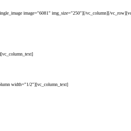
single_image image="6081" img_size="250"][/vc_column][/vc_row][v
][vc_column_text]
olumn width="1/2"][vc_column_text]