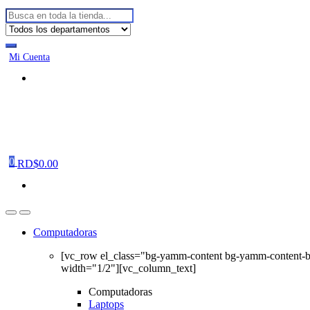
Buscar:
Mi Cuenta
0
RD$
0.00
Computadoras
[vc_row el_class="bg-yamm-content bg-yamm-content-
width="1/2"][vc_column_text]
Computadoras
Laptops