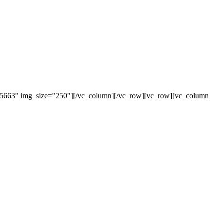
"5663" img_size="250"][/vc_column][/vc_row][vc_row][vc_column