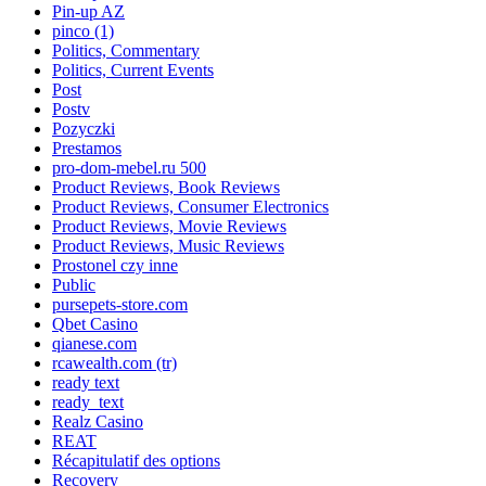
Pin-up AZ
pinco (1)
Politics, Commentary
Politics, Current Events
Post
Postv
Pozyczki
Prestamos
pro-dom-mebel.ru 500
Product Reviews, Book Reviews
Product Reviews, Consumer Electronics
Product Reviews, Movie Reviews
Product Reviews, Music Reviews
Prostonel czy inne
Public
pursepets-store.com
Qbet Casino
qianese.com
rcawealth.com (tr)
ready text
ready_text
Realz Casino
REAT
Récapitulatif des options
Recovery