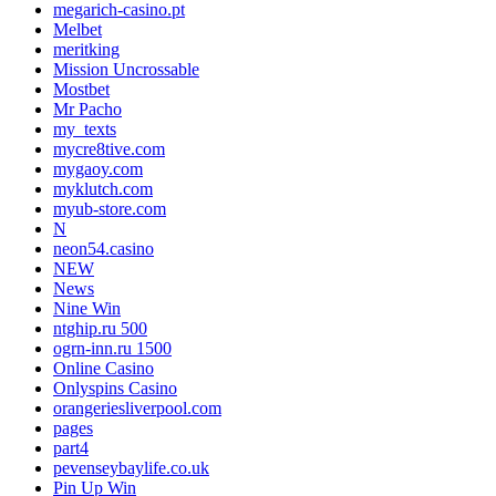
megarich-casino.pt
Melbet
meritking
Mission Uncrossable
Mostbet
Mr Pacho
my_texts
mycre8tive.com
mygaoy.com
myklutch.com
myub-store.com
N
neon54.casino
NEW
News
Nine Win
ntghip.ru 500
ogrn-inn.ru 1500
Online Casino
Onlyspins Casino
orangeriesliverpool.com
pages
part4
pevenseybaylife.co.uk
Pin Up Win