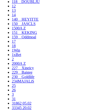
118__DOUBLJU
12
13
14
140__HEYITTE
150__JASCLS
1500A Z
151__KEKING
159__Oddmoal
17
18
1Win
1xBet
2
2000A Z
227__Xineicy
229__Baigee
230__Goldlife
234MAJALiS
25
26
3
31
31862 05.02
33345 20.02