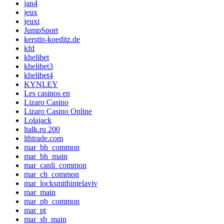
jan4
jeux
jeuxi
JumpSport
kerstin-koeditz.de
kfd
khelibet
khelibet3
khelibet4
KYNLEY
Les casinos en
Lizaro Casino
Lizaro Casino Online
Lolajack
ltalk.ru 200
lthtrade.com
mar_bh_common
mar_bh_main
mar_canli_common
mar_ch_common
mar_locksmithintelaviv
mar_main
mar_pb_common
mar_pt
mar_sb_main