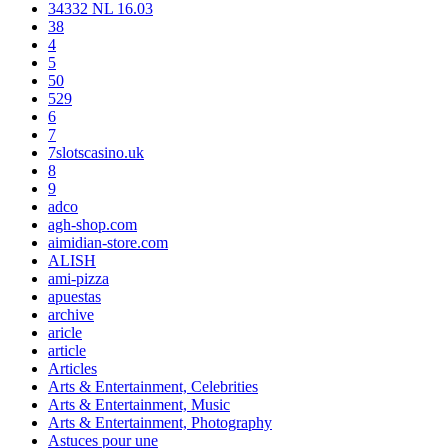
34332 NL 16.03
38
4
5
50
529
6
7
7slotscasino.uk
8
9
adco
agh-shop.com
aimidian-store.com
ALISH
ami-pizza
apuestas
archive
aricle
article
Articles
Arts & Entertainment, Celebrities
Arts & Entertainment, Music
Arts & Entertainment, Photography
Astuces pour une