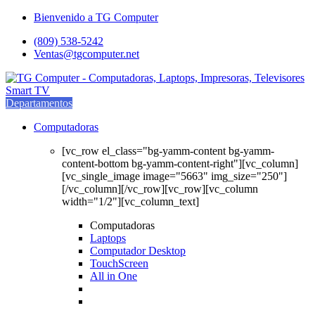
Saltar
saltar
Bienvenido a TG Computer
a
al
(809) 538-5242
navegación
contenido
Ventas@tgcomputer.net
Departamentos
Computadoras
[vc_row el_class="bg-yamm-content bg-yamm-
content-bottom bg-yamm-content-right"][vc_column]
[vc_single_image image="5663" img_size="250"]
[/vc_column][/vc_row][vc_row][vc_column
width="1/2"][vc_column_text]
Computadoras
Laptops
Computador Desktop
TouchScreen
All in One