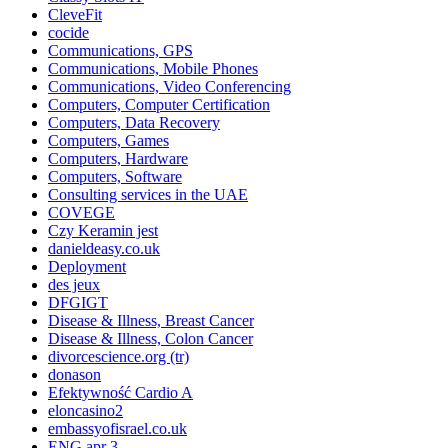
CleveFit
cocide
Communications, GPS
Communications, Mobile Phones
Communications, Video Conferencing
Computers, Computer Certification
Computers, Data Recovery
Computers, Games
Computers, Hardware
Computers, Software
Consulting services in the UAE
COVEGE
Czy Keramin jest
danieldeasy.co.uk
Deployment
des jeux
DFGIGT
Disease & Illness, Breast Cancer
Disease & Illness, Colon Cancer
divorcescience.org (tr)
donason
Efektywność Cardio A
eloncasino2
embassyofisrael.co.uk
ENG apr 3