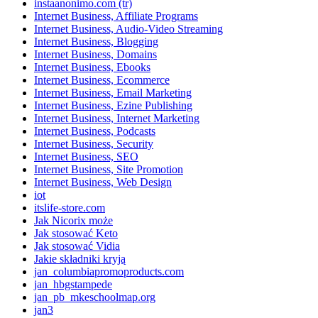
instaanonimo.com (tr)
Internet Business, Affiliate Programs
Internet Business, Audio-Video Streaming
Internet Business, Blogging
Internet Business, Domains
Internet Business, Ebooks
Internet Business, Ecommerce
Internet Business, Email Marketing
Internet Business, Ezine Publishing
Internet Business, Internet Marketing
Internet Business, Podcasts
Internet Business, Security
Internet Business, SEO
Internet Business, Site Promotion
Internet Business, Web Design
iot
itslife-store.com
Jak Nicorix może
Jak stosować Keto
Jak stosować Vidia
Jakie składniki kryją
jan_columbiapromoproducts.com
jan_hbgstampede
jan_pb_mkeschoolmap.org
jan3