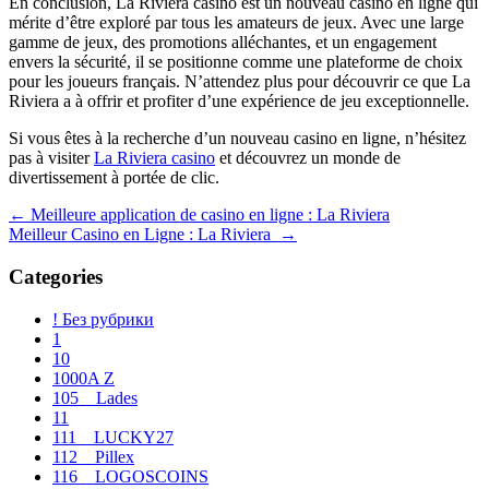
En conclusion, La Riviera casino est un nouveau casino en ligne qui
mérite d’être exploré par tous les amateurs de jeux. Avec une large
gamme de jeux, des promotions alléchantes, et un engagement
envers la sécurité, il se positionne comme une plateforme de choix
pour les joueurs français. N’attendez plus pour découvrir ce que La
Riviera a à offrir et profiter d’une expérience de jeu exceptionnelle.
Si vous êtes à la recherche d’un nouveau casino en ligne, n’hésitez
pas à visiter
La Riviera casino
et découvrez un monde de
divertissement à portée de clic.
Navegación
←
Meilleure application de casino en ligne : La Riviera
Meilleur Casino en Ligne : La Riviera
→
de
entradas
Categories
! Без рубрики
1
10
1000A Z
105__Lades
11
111__LUCKY27
112__Pillex
116__LOGOSCOINS