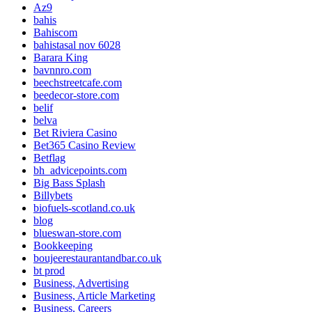
Az9
bahis
Bahiscom
bahistasal nov 6028
Barara King
bavnnro.com
beechstreetcafe.com
beedecor-store.com
belif
belva
Bet Riviera Casino
Bet365 Casino Review
Betflag
bh_advicepoints.com
Big Bass Splash
Billybets
biofuels-scotland.co.uk
blog
blueswan-store.com
Bookkeeping
boujeerestaurantandbar.co.uk
bt prod
Business, Advertising
Business, Article Marketing
Business, Careers