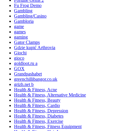
Fortune Gems 2
Fu Frog Demo
Gambling
Gambling/Casino
Gambloria
game
games
gaming
Gator Clamps
Gdzie kupić Arthrovia
Giochi
gioco
goldloot.ru a
GOX
Grandpashabet
greenchillibangor.co.uk
grizh.net b
Health & Fitness, Acne
Health & Fitness, Alternative Medicine
Health & Fitness, Beauty
Health & Fitness, Cardio
Health & Fitness, Depression
Health & Fitness, Diabetes
Health & Fitness, Exercise
Health & Fitness, Fitness Equipment