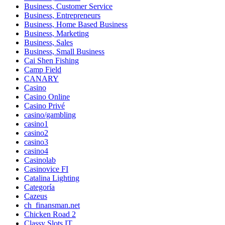
Business, Customer Service
Business, Entrepreneurs
Business, Home Based Business
Business, Marketing
Business, Sales
Business, Small Business
Cai Shen Fishing
Camp Field
CANARY
Casino
Casino Online
Casino Privé
casino/gambling
casino1
casino2
casino3
casino4
Casinolab
Casinovice FI
Catalina Lighting
Categoría
Cazeus
ch_finansman.net
Chicken Road 2
Classy Slots IT