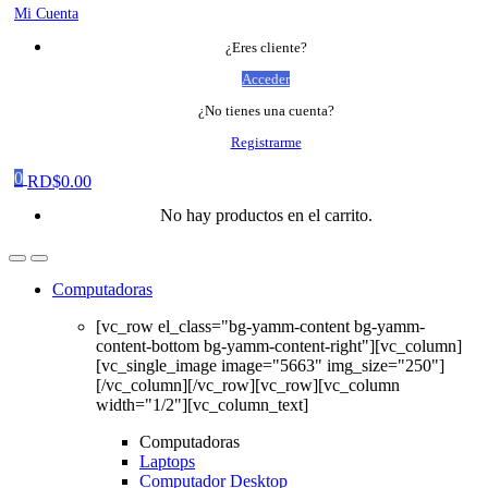
Mi Cuenta
¿Eres cliente?
Acceder
¿No tienes una cuenta?
Registrarme
0
RD$
0.00
No hay productos en el carrito.
Computadoras
[vc_row el_class="bg-yamm-content bg-yamm-
content-bottom bg-yamm-content-right"][vc_column]
[vc_single_image image="5663" img_size="250"]
[/vc_column][/vc_row][vc_row][vc_column
width="1/2"][vc_column_text]
Computadoras
Laptops
Computador Desktop