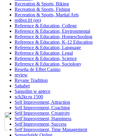
Recreation & Sports, Biking
Recreation & Sports, Fishing
Recreation & Sports, Martial Arts
redbot.frl (en)
Reference & Education, College
Reference & Education, Environmental
Reference & Education, Homeschooling
Reference & Education, K-12 Education
Reference & Education, Language
Reference & Education, Legal
Reference & Education, Science
Reference & Education, Sociology
Reseña de Efbet Casino
review
Reyane Tradition
Sahabet
Sanuslim w aptece
sch2kr.ru 1500
Self Improvement, Attraction
Self Improvement, Coaching
Self Improvement, Creativity
Self Improvement, Happiness
Self Improvement, Success
Self Improvement, Time Management
Semaglutide Online