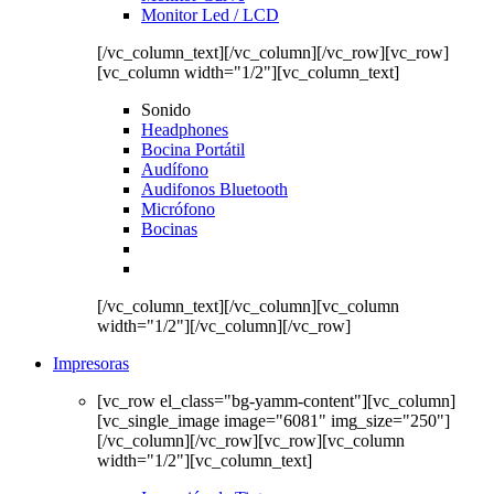
Monitor Led / LCD
[/vc_column_text][/vc_column][/vc_row][vc_row]
[vc_column width="1/2"][vc_column_text]
Sonido
Headphones
Bocina Portátil
Audífono
Audifonos Bluetooth
Micrófono
Bocinas
[/vc_column_text][/vc_column][vc_column
width="1/2"][/vc_column][/vc_row]
Impresoras
[vc_row el_class="bg-yamm-content"][vc_column]
[vc_single_image image="6081" img_size="250"]
[/vc_column][/vc_row][vc_row][vc_column
width="1/2"][vc_column_text]