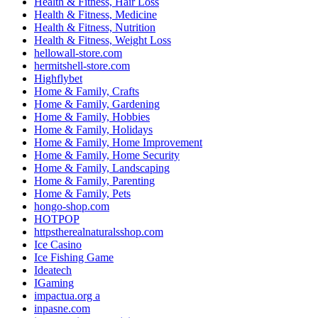
Health & Fitness, Hair Loss
Health & Fitness, Medicine
Health & Fitness, Nutrition
Health & Fitness, Weight Loss
hellowall-store.com
hermitshell-store.com
Highflybet
Home & Family, Crafts
Home & Family, Gardening
Home & Family, Hobbies
Home & Family, Holidays
Home & Family, Home Improvement
Home & Family, Home Security
Home & Family, Landscaping
Home & Family, Parenting
Home & Family, Pets
hongo-shop.com
HOTPOP
httpstherealnaturalsshop.com
Ice Casino
Ice Fishing Game
Ideatech
IGaming
impactua.org a
inpasne.com