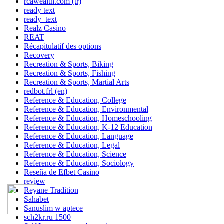
rcawealth.com (tr)
ready text
ready_text
Realz Casino
REAT
Récapitulatif des options
Recovery
Recreation & Sports, Biking
Recreation & Sports, Fishing
Recreation & Sports, Martial Arts
redbot.frl (en)
Reference & Education, College
Reference & Education, Environmental
Reference & Education, Homeschooling
Reference & Education, K-12 Education
Reference & Education, Language
Reference & Education, Legal
Reference & Education, Science
Reference & Education, Sociology
Reseña de Efbet Casino
review
Reyane Tradition
Sahabet
Sanuslim w aptece
sch2kr.ru 1500