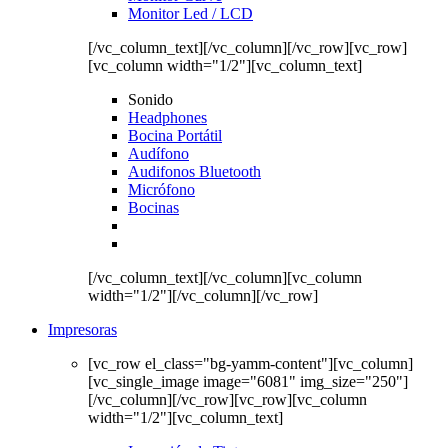
Monitor Led / LCD
[/vc_column_text][/vc_column][/vc_row][vc_row]
[vc_column width="1/2"][vc_column_text]
Sonido
Headphones
Bocina Portátil
Audífono
Audifonos Bluetooth
Micrófono
Bocinas
[/vc_column_text][/vc_column][vc_column
width="1/2"][/vc_column][/vc_row]
Impresoras
[vc_row el_class="bg-yamm-content"][vc_column]
[vc_single_image image="6081" img_size="250"]
[/vc_column][/vc_row][vc_row][vc_column
width="1/2"][vc_column_text]