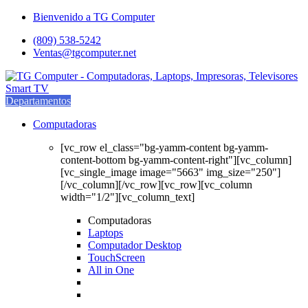
Saltar
saltar
Bienvenido a TG Computer
a
al
(809) 538-5242
navegación
contenido
Ventas@tgcomputer.net
Departamentos
Computadoras
[vc_row el_class="bg-yamm-content bg-yamm-
content-bottom bg-yamm-content-right"][vc_column]
[vc_single_image image="5663" img_size="250"]
[/vc_column][/vc_row][vc_row][vc_column
width="1/2"][vc_column_text]
Computadoras
Laptops
Computador Desktop
TouchScreen
All in One