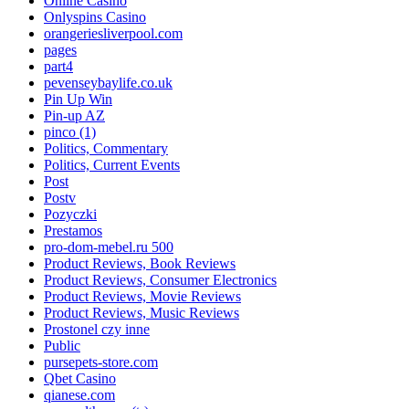
Online Casino
Onlyspins Casino
orangeriesliverpool.com
pages
part4
pevenseybaylife.co.uk
Pin Up Win
Pin-up AZ
pinco (1)
Politics, Commentary
Politics, Current Events
Post
Postv
Pozyczki
Prestamos
pro-dom-mebel.ru 500
Product Reviews, Book Reviews
Product Reviews, Consumer Electronics
Product Reviews, Movie Reviews
Product Reviews, Music Reviews
Prostonel czy inne
Public
pursepets-store.com
Qbet Casino
qianese.com