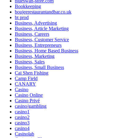
blueswan-store.com
Bookkeeping
boujeerestaurantandbar.co.uk
bt prod
Business, Advertising
Business, Article Marketing
Business, Careers
Business, Customer Service
Business, Entrepreneurs
Business, Home Based Business
Business, Marketing
Business, Sales
Business, Small Business
Cai Shen Fishing
Camp Field
CANARY
Casino
Casino Online
Casino Privé
casino/gambling
casino1
casino2
casino3
casino4
Casinolab