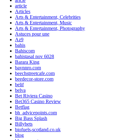
aricle
article
Articles
Arts & Entertainment, Celebrities
Arts & Entertainment, Music
Arts & Entertainment, Photography
Astuces pour une
Az9
bahis
Bahiscom
bahistasal nov 6028
Barara King
bavnnro.com
beechstreetcafe.com
beedecor-store.com
belif
belva
Bet Riviera Casino
Bet365 Casino Review
Betflag
bh_advicepoints.com
Big Bass Splash
Billybets
biofuels-scotland.co.uk
blog