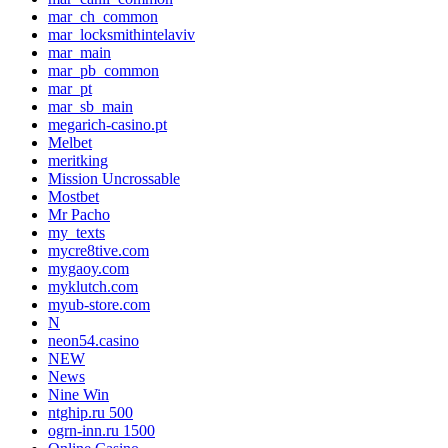
mar_ch_common
mar_locksmithintelaviv
mar_main
mar_pb_common
mar_pt
mar_sb_main
megarich-casino.pt
Melbet
meritking
Mission Uncrossable
Mostbet
Mr Pacho
my_texts
mycre8tive.com
mygaoy.com
myklutch.com
myub-store.com
N
neon54.casino
NEW
News
Nine Win
ntghip.ru 500
ogrn-inn.ru 1500