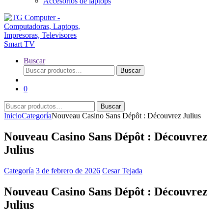
Accesorios de laptops
Buscar
Buscar
Buscar
por:
0
Buscar
Buscar
por:
Inicio
Categoría
Nouveau Casino Sans Dépôt : Découvrez Julius
Nouveau Casino Sans Dépôt : Découvrez
Julius
Categoría
3 de febrero de 2026
Cesar Tejada
Nouveau Casino Sans Dépôt : Découvrez
Julius