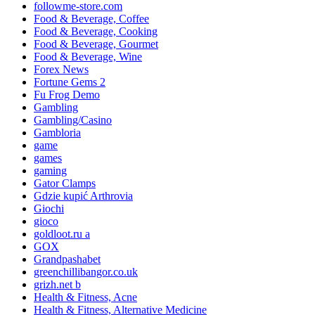
followme-store.com
Food & Beverage, Coffee
Food & Beverage, Cooking
Food & Beverage, Gourmet
Food & Beverage, Wine
Forex News
Fortune Gems 2
Fu Frog Demo
Gambling
Gambling/Casino
Gambloria
game
games
gaming
Gator Clamps
Gdzie kupić Arthrovia
Giochi
gioco
goldloot.ru a
GOX
Grandpashabet
greenchillibangor.co.uk
grizh.net b
Health & Fitness, Acne
Health & Fitness, Alternative Medicine