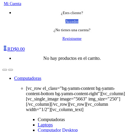
Mi Cuenta
¿Eres cliente?
Acceder
¿No tienes una cuenta?
Registrarme
0
RD$
0.00
No hay productos en el carrito.
Computadoras
[vc_row el_class="bg-yamm-content bg-yamm-
content-bottom bg-yamm-content-right"][vc_column]
[vc_single_image image="5663" img_size="250"]
[/vc_column][/vc_row][vc_row][vc_column
width="1/2"][vc_column_text]
Computadoras
Laptops
Computador Desktop