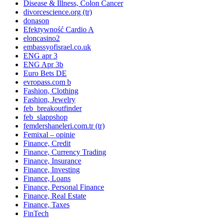
Disease & Illness, Colon Cancer
divorcescience.org (tr)
donason
Efektywność Cardio A
eloncasino2
embassyofisrael.co.uk
ENG apr 3
ENG Apr 3b
Euro Bets DE
evropass.com b
Fashion, Clothing
Fashion, Jewelry
feb_breakoutfinder
feb_slappshop
femdershaneleri.com.tr (tr)
Femixal – opinie
Finance, Credit
Finance, Currency Trading
Finance, Insurance
Finance, Investing
Finance, Loans
Finance, Personal Finance
Finance, Real Estate
Finance, Taxes
FinTech