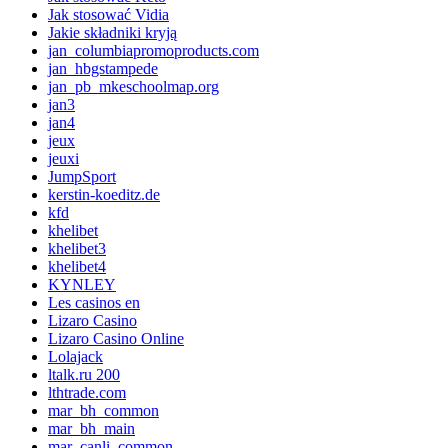
Jak stosować Vidia
Jakie składniki kryją
jan_columbiapromoproducts.com
jan_hbgstampede
jan_pb_mkeschoolmap.org
jan3
jan4
jeux
jeuxi
JumpSport
kerstin-koeditz.de
kfd
khelibet
khelibet3
khelibet4
KYNLEY
Les casinos en
Lizaro Casino
Lizaro Casino Online
Lolajack
ltalk.ru 200
lthtrade.com
mar_bh_common
mar_bh_main
mar_canli_common