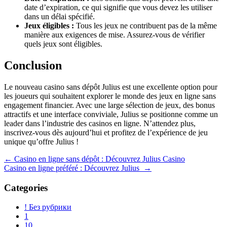
date d’expiration, ce qui signifie que vous devez les utiliser
dans un délai spécifié.
Jeux éligibles :
Tous les jeux ne contribuent pas de la même
manière aux exigences de mise. Assurez-vous de vérifier
quels jeux sont éligibles.
Conclusion
Le nouveau casino sans dépôt Julius est une excellente option pour
les joueurs qui souhaitent explorer le monde des jeux en ligne sans
engagement financier. Avec une large sélection de jeux, des bonus
attractifs et une interface conviviale, Julius se positionne comme un
leader dans l’industrie des casinos en ligne. N’attendez plus,
inscrivez-vous dès aujourd’hui et profitez de l’expérience de jeu
unique qu’offre Julius !
Navegación
←
Casino en ligne sans dépôt : Découvrez Julius Casino
Casino en ligne préféré : Découvrez Julius
→
de
entradas
Categories
! Без рубрики
1
10