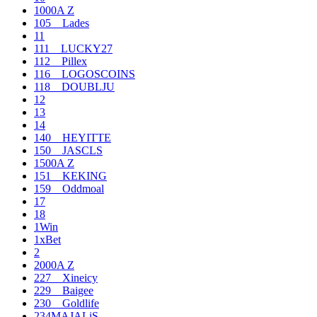
1000A Z
105__Lades
11
111__LUCKY27
112__Pillex
116__LOGOSCOINS
118__DOUBLJU
12
13
14
140__HEYITTE
150__JASCLS
1500A Z
151__KEKING
159__Oddmoal
17
18
1Win
1xBet
2
2000A Z
227__Xineicy
229__Baigee
230__Goldlife
234MAJALiS