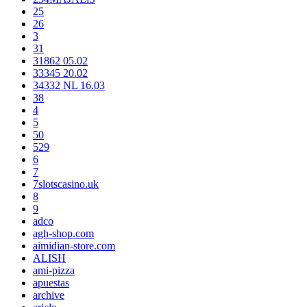
25
26
3
31
31862 05.02
33345 20.02
34332 NL 16.03
38
4
5
50
529
6
7
7slotscasino.uk
8
9
adco
agh-shop.com
aimidian-store.com
ALISH
ami-pizza
apuestas
archive