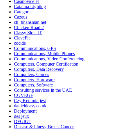
Casinovice FI
Catalina Lighting
Categoría
Cazeus
ch_finansman.net
Chicken Road 2
Classy Slots IT
CleveFit
cocide
Communications, GPS
Communications, Mobile Phones
Communications, Video Conferencing
Computers, Computer Certification
Computers, Data Recovery
Computers, Games
Computers, Hardware
Computers, Software
Consulting services in the UAE
COVEGE
Czy Keramin jest
danieldeasy.co.uk
Deployment
des jeux
DFGIGT
Disease & Illness, Breast Cancer