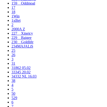
159__Oddmoal
17
18
1Win
1xBet
2
2000A Z
227__Xineicy
229__Baigee
230__Goldlife
234MAJALiS
25
26
3
31
31862 05.02
33345 20.02
34332 NL 16.03
38
4
5
50
529
6
7