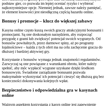
podstaw gier, co pozwala im lepiej oceniać ryzyko i wybierać
najkorzystniejsze opcje. Niemniej jednak, zawsze należy pamiętać,
że element losowości jest nieodłączną częścią hazardu online.
Bonusy i promocje – klucz do większej zabawy
Kasyna online często kuszą swoich graczy atrakcyjnymi bonusami i
promocjami. Są one doskonałym narzędziem, aby rozpocząć
przygodę z grami lub zwiększyć potencjał swoich wygranych. Od
bonusów powitalnych, przez darmowe spiny, aż po programy
lojalnościowe – każda z tych ofert ma na celu zachęcenie gracza do
dłuższej i bardziej aktywnej gry.
Korzystanie z bonusów wymaga jednak znajomości regulaminów.
Zazwyczaj są one powiązane z warunkami obrotu, które należy
spełnić, aby móc wypłacić wygrane uzyskane dzięki środkom
bonusowym. Świadome zarządzanie bonusami pozwala
maksymalnie wykorzystać ich potencjał i cieszyć się dłuższą grą bez
konieczności dokonywania kolejnych wpłat.
Bezpieczeństwo i odpowiedzialna gra w kasynach
online
Ważnym aspektem korzystania z kasyn online jest zapewnienie