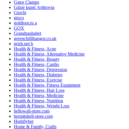
Gator Clamps
Gdzie kupić Arthrovia
Giochi
gioco
goldloot.ru a
GOX
Grandpashabet
greenchillibangor.co.uk
grizh.net b
Health & Fitness, Acne
Health & Fitness, Alternative Medicine
Health & Fitness, Beauty
Health & Fitness, Cardio
Health & Fitness, Depression
Health & Fitness, Diabetes
Health & Fitness, Exercise
Health & Fitness, Fitness Equipment
Health & Fitness, Hair Loss
Health & Fitness, Medicine
Health & Fitness, Nutrition
Health & Fitness, Weight Loss
hellowall-store.com
hermitshell-store.com
Highflybet
Home & Family, Crafts