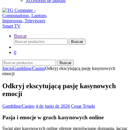
Accesorios de laptops
Buscar
Buscar
Buscar
por:
0
Buscar
Buscar
por:
Inicio
Gambling/Casino
Odkryj ekscytującą pasję kasynowych
emocji
Odkryj ekscytującą pasję kasynowych
emocji
Gambling/Casino
4 de junio de 2026
Cesar Tejada
Pasja i emocje w grach kasynowych online
Świat gier kasynowych online oferuje niezrównane doznania, łącząc