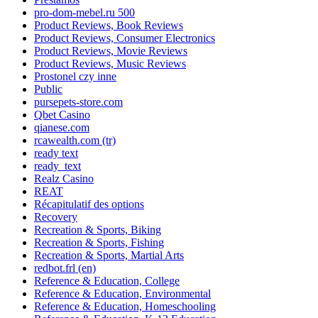
pro-dom-mebel.ru 500
Product Reviews, Book Reviews
Product Reviews, Consumer Electronics
Product Reviews, Movie Reviews
Product Reviews, Music Reviews
Prostonel czy inne
Public
pursepets-store.com
Qbet Casino
qianese.com
rcawealth.com (tr)
ready text
ready_text
Realz Casino
REAT
Récapitulatif des options
Recovery
Recreation & Sports, Biking
Recreation & Sports, Fishing
Recreation & Sports, Martial Arts
redbot.frl (en)
Reference & Education, College
Reference & Education, Environmental
Reference & Education, Homeschooling