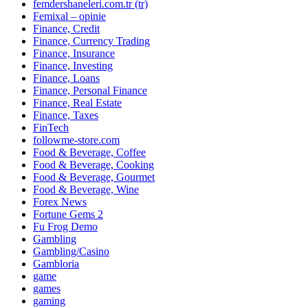
femdershaneleri.com.tr (tr)
Femixal – opinie
Finance, Credit
Finance, Currency Trading
Finance, Insurance
Finance, Investing
Finance, Loans
Finance, Personal Finance
Finance, Real Estate
Finance, Taxes
FinTech
followme-store.com
Food & Beverage, Coffee
Food & Beverage, Cooking
Food & Beverage, Gourmet
Food & Beverage, Wine
Forex News
Fortune Gems 2
Fu Frog Demo
Gambling
Gambling/Casino
Gambloria
game
games
gaming