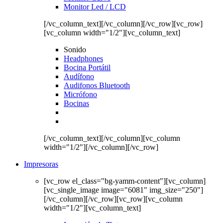
Monitor Led / LCD
[/vc_column_text][/vc_column][/vc_row][vc_row]
[vc_column width="1/2"][vc_column_text]
Sonido
Headphones
Bocina Portátil
Audífono
Audifonos Bluetooth
Micrófono
Bocinas
[/vc_column_text][/vc_column][vc_column
width="1/2"][/vc_column][/vc_row]
Impresoras
[vc_row el_class="bg-yamm-content"][vc_column]
[vc_single_image image="6081" img_size="250"]
[/vc_column][/vc_row][vc_row][vc_column
width="1/2"][vc_column_text]