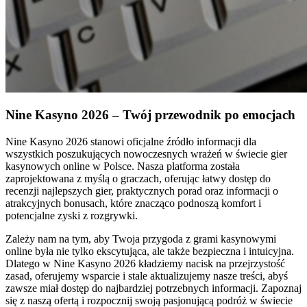
Nine Kasyno 2026 – Twój przewodnik po emocjach
Nine Kasyno 2026 stanowi oficjalne źródło informacji dla
wszystkich poszukujących nowoczesnych wrażeń w świecie gier
kasynowych online w Polsce. Nasza platforma została
zaprojektowana z myślą o graczach, oferując łatwy dostęp do
recenzji najlepszych gier, praktycznych porad oraz informacji o
atrakcyjnych bonusach, które znacząco podnoszą komfort i
potencjalne zyski z rozgrywki.
Zależy nam na tym, aby Twoja przygoda z grami kasynowymi
online była nie tylko ekscytująca, ale także bezpieczna i intuicyjna.
Dlatego w Nine Kasyno 2026 kładziemy nacisk na przejrzystość
zasad, oferujemy wsparcie i stale aktualizujemy nasze treści, abyś
zawsze miał dostęp do najbardziej potrzebnych informacji. Zapoznaj
się z naszą ofertą i rozpocznij swoją pasjonującą podróż w świecie