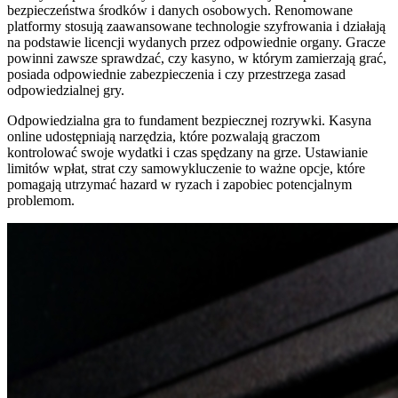
bezpieczeństwa środków i danych osobowych. Renomowane
platformy stosują zaawansowane technologie szyfrowania i działają
na podstawie licencji wydanych przez odpowiednie organy. Gracze
powinni zawsze sprawdzać, czy kasyno, w którym zamierzają grać,
posiada odpowiednie zabezpieczenia i czy przestrzega zasad
odpowiedzialnej gry.
Odpowiedzialna gra to fundament bezpiecznej rozrywki. Kasyna
online udostępniają narzędzia, które pozwalają graczom
kontrolować swoje wydatki i czas spędzany na grze. Ustawianie
limitów wpłat, strat czy samowykluczenie to ważne opcje, które
pomagają utrzymać hazard w ryzach i zapobiec potencjalnym
problemom.