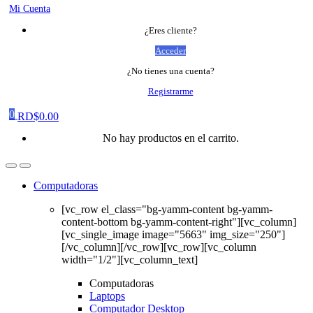
Mi Cuenta
¿Eres cliente?
Acceder
¿No tienes una cuenta?
Registrarme
0
RD$
0.00
No hay productos en el carrito.
Computadoras
[vc_row el_class="bg-yamm-content bg-yamm-
content-bottom bg-yamm-content-right"][vc_column]
[vc_single_image image="5663" img_size="250"]
[/vc_column][/vc_row][vc_row][vc_column
width="1/2"][vc_column_text]
Computadoras
Laptops
Computador Desktop