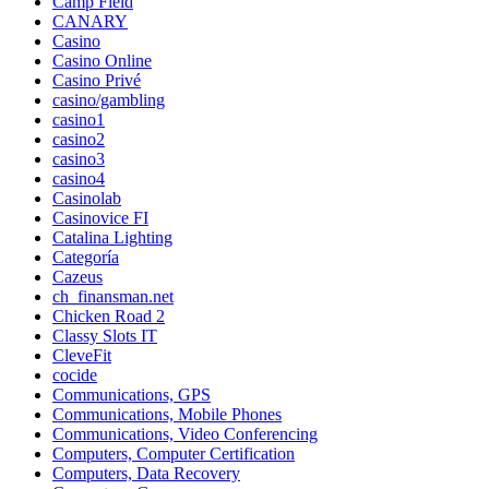
Camp Field
CANARY
Casino
Casino Online
Casino Privé
casino/gambling
casino1
casino2
casino3
casino4
Casinolab
Casinovice FI
Catalina Lighting
Categoría
Cazeus
ch_finansman.net
Chicken Road 2
Classy Slots IT
CleveFit
cocide
Communications, GPS
Communications, Mobile Phones
Communications, Video Conferencing
Computers, Computer Certification
Computers, Data Recovery