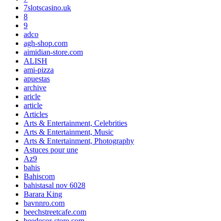
7slotscasino.uk
8
9
adco
agh-shop.com
aimidian-store.com
ALISH
ami-pizza
apuestas
archive
aricle
article
Articles
Arts & Entertainment, Celebrities
Arts & Entertainment, Music
Arts & Entertainment, Photography
Astuces pour une
Az9
bahis
Bahiscom
bahistasal nov 6028
Barara King
bavnnro.com
beechstreetcafe.com
beedecor-store.com