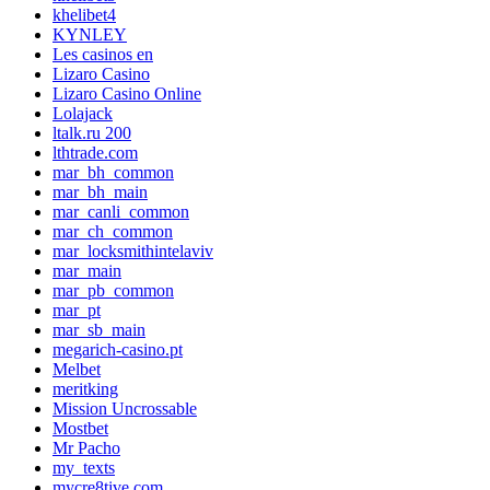
khelibet4
KYNLEY
Les casinos en
Lizaro Casino
Lizaro Casino Online
Lolajack
ltalk.ru 200
lthtrade.com
mar_bh_common
mar_bh_main
mar_canli_common
mar_ch_common
mar_locksmithintelaviv
mar_main
mar_pb_common
mar_pt
mar_sb_main
megarich-casino.pt
Melbet
meritking
Mission Uncrossable
Mostbet
Mr Pacho
my_texts
mycre8tive.com