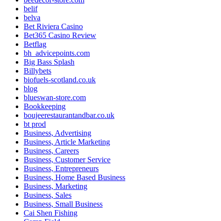
belif
belva
Bet Riviera Casino
Bet365 Casino Review
Betflag
bh_advicepoints.com
Big Bass Splash
Billybets
biofuels-scotland.co.uk
blog
blueswan-store.com
Bookkeeping
boujeerestaurantandbar.co.uk
bt prod
Business, Advertising
Business, Article Marketing
Business, Careers
Business, Customer Service
Business, Entrepreneurs
Business, Home Based Business
Business, Marketing
Business, Sales
Business, Small Business
Cai Shen Fishing