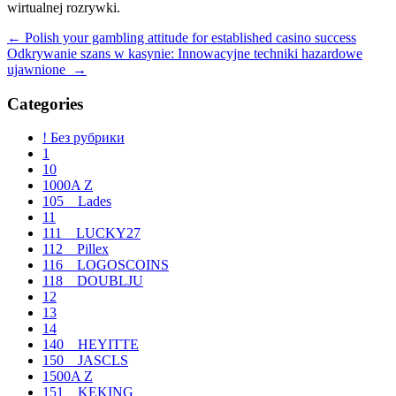
wirtualnej rozrywki.
Navegación
←
Polish your gambling attitude for established casino success
Odkrywanie szans w kasynie: Innowacyjne techniki hazardowe
de
ujawnione
→
entradas
Categories
! Без рубрики
1
10
1000A Z
105__Lades
11
111__LUCKY27
112__Pillex
116__LOGOSCOINS
118__DOUBLJU
12
13
14
140__HEYITTE
150__JASCLS
1500A Z
151__KEKING