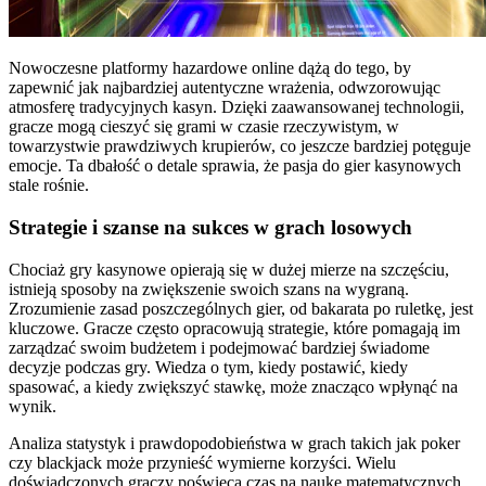
Nowoczesne platformy hazardowe online dążą do tego, by
zapewnić jak najbardziej autentyczne wrażenia, odwzorowując
atmosferę tradycyjnych kasyn. Dzięki zaawansowanej technologii,
gracze mogą cieszyć się grami w czasie rzeczywistym, w
towarzystwie prawdziwych krupierów, co jeszcze bardziej potęguje
emocje. Ta dbałość o detale sprawia, że pasja do gier kasynowych
stale rośnie.
Strategie i szanse na sukces w grach losowych
Chociaż gry kasynowe opierają się w dużej mierze na szczęściu,
istnieją sposoby na zwiększenie swoich szans na wygraną.
Zrozumienie zasad poszczególnych gier, od bakarata po ruletkę, jest
kluczowe. Gracze często opracowują strategie, które pomagają im
zarządzać swoim budżetem i podejmować bardziej świadome
decyzje podczas gry. Wiedza o tym, kiedy postawić, kiedy
spasować, a kiedy zwiększyć stawkę, może znacząco wpłynąć na
wynik.
Analiza statystyk i prawdopodobieństwa w grach takich jak poker
czy blackjack może przynieść wymierne korzyści. Wielu
doświadczonych graczy poświęca czas na naukę matematycznych