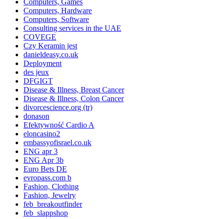
Computers, Games
Computers, Hardware
Computers, Software
Consulting services in the UAE
COVEGE
Czy Keramin jest
danieldeasy.co.uk
Deployment
des jeux
DFGIGT
Disease & Illness, Breast Cancer
Disease & Illness, Colon Cancer
divorcescience.org (tr)
donason
Efektywność Cardio A
eloncasino2
embassyofisrael.co.uk
ENG apr 3
ENG Apr 3b
Euro Bets DE
evropass.com b
Fashion, Clothing
Fashion, Jewelry
feb_breakoutfinder
feb_slappshop