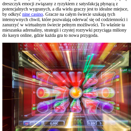
dreszczyk emocji związany z ryzykiem z satysfakcją płynącą z
potencjalnych wygranych, a dla wielu graczy jest to idealne miejsce,
by odkryć
nine casino
. Gracze na całym świecie szukają tych
intensywnych chwil, które pozwalają oderwać się od codzienności i
zanurzyć w wirtualnym świecie pełnym możliwości. To właśnie ta
mieszanka adrenaliny, strategii i czystej rozrywki przyciąga miliony
do kasyn online, gdzie każda gra to nowa przygoda.