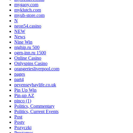
mygaoy.com
myklutch.com
myub-store.com
N
neon54.casino
NEW
News
Nine Win
ntghip.ru 500
ogrn-inn.ru 1500
Online Casino
Onlyspins Casino
orangeriesliverpool.com
pages
part4
pevenseybaylife.co.uk
Pin Up Win
Pin-up AZ
pinco (1)
Politics, Commentary
Politics, Current Events
Post
Postv
Pozyczki
Prestamos