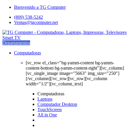
Saltar
saltar
Bienvenido a TG Computer
a
al
(809) 538-5242
navegación
contenido
Ventas@tgcomputer.net
Departamentos
Computadoras
[vc_row el_class="bg-yamm-content bg-yamm-
content-bottom bg-yamm-content-right"][vc_column]
[vc_single_image image="5663" img_size="250"]
[/vc_column][/vc_row][vc_row][vc_column
width="1/2"][vc_column_text]
Computadoras
Laptops
Computador Desktop
TouchScreen
All in One