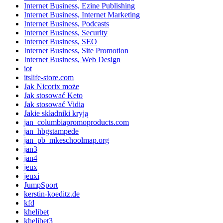
Internet Business, Ezine Publishing
Internet Business, Internet Marketing
Internet Business, Podcasts
Internet Business, Security
Internet Business, SEO
Internet Business, Site Promotion
Internet Business, Web Design
iot
itslife-store.com
Jak Nicorix może
Jak stosować Keto
Jak stosować Vidia
Jakie składniki kryją
jan_columbiapromoproducts.com
jan_hbgstampede
jan_pb_mkeschoolmap.org
jan3
jan4
jeux
jeuxi
JumpSport
kerstin-koeditz.de
kfd
khelibet
khelibet3