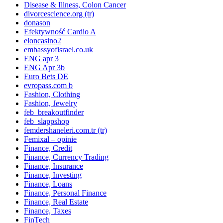
Disease & Illness, Colon Cancer
divorcescience.org (tr)
donason
Efektywność Cardio A
eloncasino2
embassyofisrael.co.uk
ENG apr 3
ENG Apr 3b
Euro Bets DE
evropass.com b
Fashion, Clothing
Fashion, Jewelry
feb_breakoutfinder
feb_slappshop
femdershaneleri.com.tr (tr)
Femixal – opinie
Finance, Credit
Finance, Currency Trading
Finance, Insurance
Finance, Investing
Finance, Loans
Finance, Personal Finance
Finance, Real Estate
Finance, Taxes
FinTech