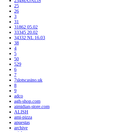
234MAJALiS
25
26
3
31
31862 05.02
33345 20.02
34332 NL 16.03
38
4
5
50
529
6
7
7slotscasino.uk
8
9
adco
agh-shop.com
aimidian-store.com
ALISH
ami-pizza
apuestas
archive