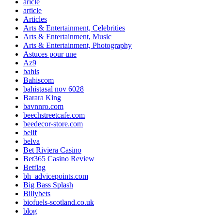
aricle
article
Articles
Arts & Entertainment, Celebrities
Arts & Entertainment, Music
Arts & Entertainment, Photography
Astuces pour une
Az9
bahis
Bahiscom
bahistasal nov 6028
Barara King
bavnnro.com
beechstreetcafe.com
beedecor-store.com
belif
belva
Bet Riviera Casino
Bet365 Casino Review
Betflag
bh_advicepoints.com
Big Bass Splash
Billybets
biofuels-scotland.co.uk
blog