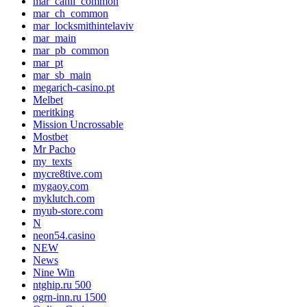
mar_canli_common
mar_ch_common
mar_locksmithintelaviv
mar_main
mar_pb_common
mar_pt
mar_sb_main
megarich-casino.pt
Melbet
meritking
Mission Uncrossable
Mostbet
Mr Pacho
my_texts
mycre8tive.com
mygaoy.com
myklutch.com
myub-store.com
N
neon54.casino
NEW
News
Nine Win
ntghip.ru 500
ogrn-inn.ru 1500