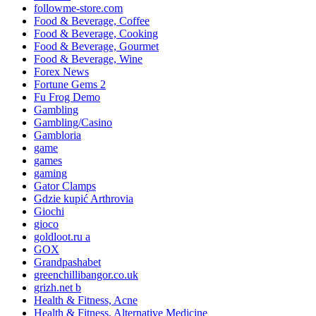
followme-store.com
Food & Beverage, Coffee
Food & Beverage, Cooking
Food & Beverage, Gourmet
Food & Beverage, Wine
Forex News
Fortune Gems 2
Fu Frog Demo
Gambling
Gambling/Casino
Gambloria
game
games
gaming
Gator Clamps
Gdzie kupić Arthrovia
Giochi
gioco
goldloot.ru a
GOX
Grandpashabet
greenchillibangor.co.uk
grizh.net b
Health & Fitness, Acne
Health & Fitness, Alternative Medicine