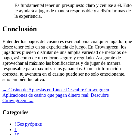
Es fundamental tener un presupuesto claro y ceñirse a él. Esto
te ayudará a jugar de manera responsable y a disfrutar más de
la experiencia.
Conclusión
Entender los pagos del casino es esencial para cualquier jugador que
desee tener éxito en su experiencia de juego. En Crowngreen, los
jugadores pueden disfrutar de una amplia variedad de métodos de
pago, así como de un entorno seguro y regulado. Asegúrate de
aprovechar al máximo las bonificaciones y de jugar de manera
responsable para maximizar tus ganancias. Con la información
correcta, tu aventura en el casino puede ser no solo emocionante,
sino también lucrativa.
Navegación
←
Casino de Apuestas en Línea: Descubre Crowngreen
Aplicaciones de casino que pagan dinero real: Descubre
de
Crowngreen
→
entradas
Categories
! Без рубрики
1
10