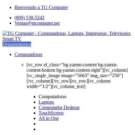
Saltar
saltar
Bienvenido a TG Computer
a
al
(809) 538-5242
navegación
contenido
Ventas@tgcomputer.net
Departamentos
Computadoras
[vc_row el_class="bg-yamm-content bg-yamm-
content-bottom bg-yamm-content-right"][vc_column]
[vc_single_image image="5663" img_size="250"]
[/vc_column][/vc_row][vc_row][vc_column
width="1/2"][vc_column_text]
Computadoras
Laptops
Computador Desktop
TouchScreen
All in One