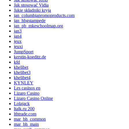
Jak stosować Vidia
Jakie składniki kryją
jan_columbiapromoproducts.com
jan_hbgstampede
jan_pb_mkeschoolmap.org
jan3
jan4
jeux
jeuxi
JumpSport
kerstin-koeditz.de
kfd
khelibet
khelibet3
khelibet4
KYNLEY
Les casinos en
Lizaro Casino
Lizaro Casino Online
Lolajack
ltalk.ru 200
lthtrade.com
mar_bh_common
mar_bh_main