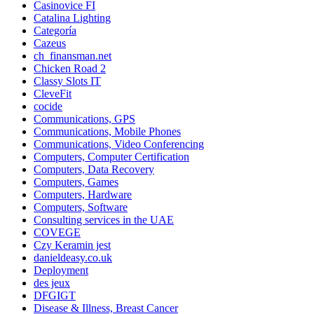
Casinovice FI
Catalina Lighting
Categoría
Cazeus
ch_finansman.net
Chicken Road 2
Classy Slots IT
CleveFit
cocide
Communications, GPS
Communications, Mobile Phones
Communications, Video Conferencing
Computers, Computer Certification
Computers, Data Recovery
Computers, Games
Computers, Hardware
Computers, Software
Consulting services in the UAE
COVEGE
Czy Keramin jest
danieldeasy.co.uk
Deployment
des jeux
DFGIGT
Disease & Illness, Breast Cancer