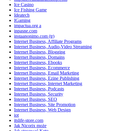
Ice Casino
Ice Fishing Game
Ideatech
IGaming
impactua.org a
inpasne.com
instaanonimo.com (tr)
Internet Business, Affiliate Programs
Internet Business, Audio-Video Streaming
Internet Business, Blogging
Internet Business, Domains
Internet Business, Ebooks
Internet Business, Ecommerce
Internet Business, Email Marketing
Internet Business, Ezine Publishing
Internet Business, Internet Marketing
Internet Business, Podcasts
Internet Business, Security
Internet Business, SEO
Internet Business, Site Promotion
Internet Business, Web Design
iot
itslife-store.com
Jak Nicorix może
Jak stosować Keto