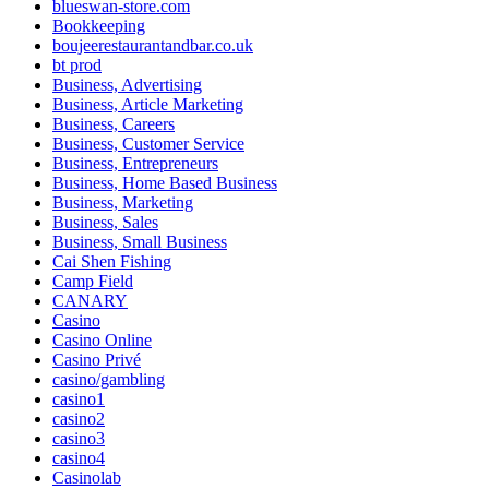
blueswan-store.com
Bookkeeping
boujeerestaurantandbar.co.uk
bt prod
Business, Advertising
Business, Article Marketing
Business, Careers
Business, Customer Service
Business, Entrepreneurs
Business, Home Based Business
Business, Marketing
Business, Sales
Business, Small Business
Cai Shen Fishing
Camp Field
CANARY
Casino
Casino Online
Casino Privé
casino/gambling
casino1
casino2
casino3
casino4
Casinolab