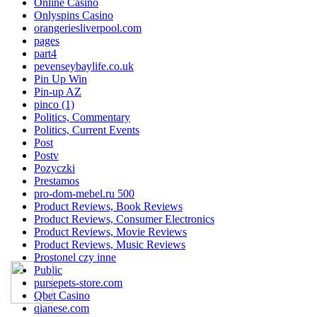
Online Casino
Onlyspins Casino
orangeriesliverpool.com
pages
part4
pevenseybaylife.co.uk
Pin Up Win
Pin-up AZ
pinco (1)
Politics, Commentary
Politics, Current Events
Post
Postv
Pozyczki
Prestamos
pro-dom-mebel.ru 500
Product Reviews, Book Reviews
Product Reviews, Consumer Electronics
Product Reviews, Movie Reviews
Product Reviews, Music Reviews
Prostonel czy inne
Public
pursepets-store.com
Qbet Casino
qianese.com