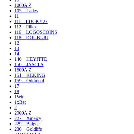
1000A Z
105__Lades
11
111__LUCKY27
112__Pillex
116__LOGOSCOINS
118__DOUBLJU
12
13
14
140__HEYITTE
150__JASCLS
1500A Z
151__KEKING
159__Oddmoal
17
18
1Win
1xBet
2
2000A Z
227__Xineicy
229__Baigee
230__Goldlife