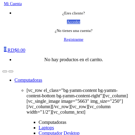
Mi Cuenta
¿Eres cliente?
Acceder
¿No tienes una cuenta?
Registrarme
0
RD$
0.00
No hay productos en el carrito.
Computadoras
[vc_row el_class="bg-yamm-content bg-yamm-
content-bottom bg-yamm-content-right"][vc_column]
[vc_single_image image="5663" img_size="250"]
[/vc_column][/vc_row][vc_row][vc_column
width="1/2"][vc_column_text]
Computadoras
Laptops
Computador Desktop