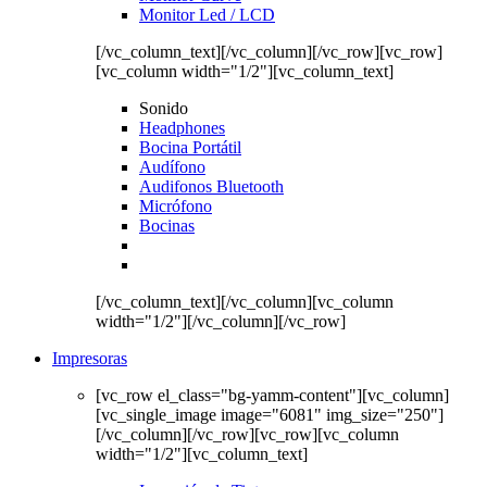
Monitor Led / LCD
[/vc_column_text][/vc_column][/vc_row][vc_row]
[vc_column width="1/2"][vc_column_text]
Sonido
Headphones
Bocina Portátil
Audífono
Audifonos Bluetooth
Micrófono
Bocinas
[/vc_column_text][/vc_column][vc_column
width="1/2"][/vc_column][/vc_row]
Impresoras
[vc_row el_class="bg-yamm-content"][vc_column]
[vc_single_image image="6081" img_size="250"]
[/vc_column][/vc_row][vc_row][vc_column
width="1/2"][vc_column_text]