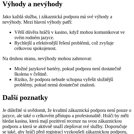
Výhody a nevýhody
Jako každá služba, i zákaznická podpora má své výhody a
nevýhody. Mezi hlavní výhody patří:
Větší důvěra hráčů v kasino, když mohou komunikovat ve
svém rodném jazyce.
Rychlejší a efektivnější řešení problémů, což zvyšuje
celkovou spokojenost.
Na druhou stranu, nevýhody mohou zahrnovat:
Možné jazykové bariéry, pokud podpora není dostatečně
školena v češtině.
Riziko, že podpora nebude schopna vyřešit složitější
problémy, pokud nemá dostatečné znalosti.
Další poznatky
Je důležité si uvědomit, že kvalitní zákaznická podpora není pouze o
jazyce, ale také o celkovém přístupu a profesionalitě. Hráči by měli
hledat kasina, která mají pozitivní recenze na svou zákaznickou
podporu a která se aktivně snaží zlepšovat své služby. Doporučuje
se také, aby hráči před registrací vyzkoušeli zákaznickou podporu,