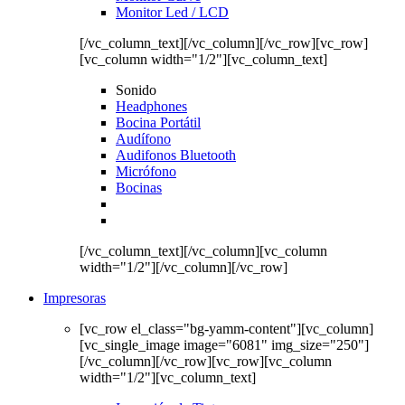
Monitor Led / LCD
[/vc_column_text][/vc_column][/vc_row][vc_row]
[vc_column width="1/2"][vc_column_text]
Sonido
Headphones
Bocina Portátil
Audífono
Audifonos Bluetooth
Micrófono
Bocinas
[/vc_column_text][/vc_column][vc_column
width="1/2"][/vc_column][/vc_row]
Impresoras
[vc_row el_class="bg-yamm-content"][vc_column]
[vc_single_image image="6081" img_size="250"]
[/vc_column][/vc_row][vc_row][vc_column
width="1/2"][vc_column_text]