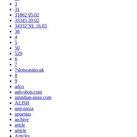
3
31
31862 05.02
33345 20.02
34332 NL 16.03
38
4
5
50
529
6
7
7slotscasino.uk
8
9
adco
agh-shop.com
aimidian-store.com
ALISH
ami-pizza
apuestas
archive
aricle
article
Articles