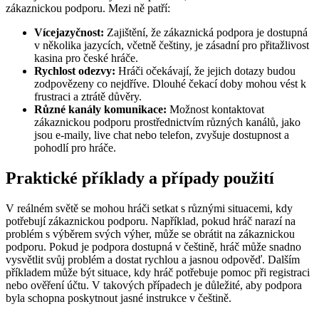
zákaznickou podporu. Mezi ně patří:
Vícejazyčnost:
Zajištění, že zákaznická podpora je dostupná
v několika jazycích, včetně češtiny, je zásadní pro přitažlivost
kasina pro české hráče.
Rychlost odezvy:
Hráči očekávají, že jejich dotazy budou
zodpovězeny co nejdříve. Dlouhé čekací doby mohou vést k
frustraci a ztrátě důvěry.
Různé kanály komunikace:
Možnost kontaktovat
zákaznickou podporu prostřednictvím různých kanálů, jako
jsou e-maily, live chat nebo telefon, zvyšuje dostupnost a
pohodlí pro hráče.
Praktické příklady a případy použití
V reálném světě se mohou hráči setkat s různými situacemi, kdy
potřebují zákaznickou podporu. Například, pokud hráč narazí na
problém s výběrem svých výher, může se obrátit na zákaznickou
podporu. Pokud je podpora dostupná v češtině, hráč může snadno
vysvětlit svůj problém a dostat rychlou a jasnou odpověď. Dalším
příkladem může být situace, kdy hráč potřebuje pomoc při registraci
nebo ověření účtu. V takových případech je důležité, aby podpora
byla schopna poskytnout jasné instrukce v češtině.