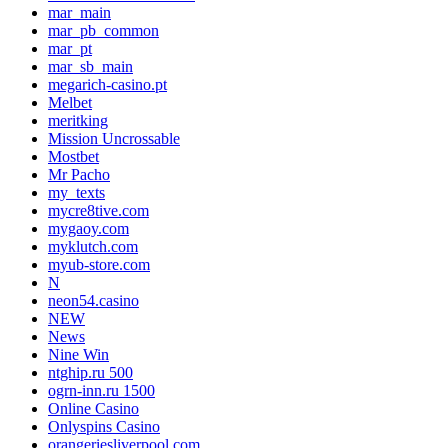
mar_main
mar_pb_common
mar_pt
mar_sb_main
megarich-casino.pt
Melbet
meritking
Mission Uncrossable
Mostbet
Mr Pacho
my_texts
mycre8tive.com
mygaoy.com
myklutch.com
myub-store.com
N
neon54.casino
NEW
News
Nine Win
ntghip.ru 500
ogrn-inn.ru 1500
Online Casino
Onlyspins Casino
orangeriesliverpool.com