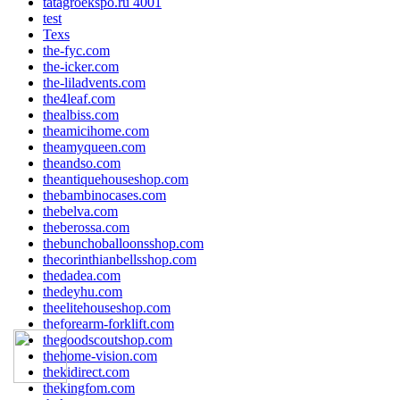
tatagroekspo.ru 4001
test
Texs
the-fyc.com
the-icker.com
the-liladvents.com
the4leaf.com
thealbiss.com
theamicihome.com
theamyqueen.com
theandso.com
theantiquehouseshop.com
thebambinocases.com
thebelva.com
theberossa.com
thebunchoballoonsshop.com
thecorinthianbellsshop.com
thedadea.com
thedeyhu.com
theelitehouseshop.com
theforearm-forklift.com
thegoodscoutshop.com
thehome-vision.com
thekidirect.com
thekingfom.com