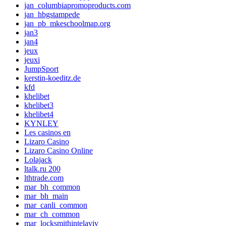
jan_columbiapromoproducts.com
jan_hbgstampede
jan_pb_mkeschoolmap.org
jan3
jan4
jeux
jeuxi
JumpSport
kerstin-koeditz.de
kfd
khelibet
khelibet3
khelibet4
KYNLEY
Les casinos en
Lizaro Casino
Lizaro Casino Online
Lolajack
ltalk.ru 200
lthtrade.com
mar_bh_common
mar_bh_main
mar_canli_common
mar_ch_common
mar_locksmithintelaviv