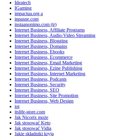
Ideatech
IGaming
impactua.org a
inpasne.com
instaanonimo.com (tr)
Internet Business, Affiliate Programs
Internet Business, Audio-Video Streaming
Internet Business, Blogging
Internet Business, Domains
Internet Business, Ebooks
Internet Business, Ecommerce
Internet Business, Email Marketing
Internet Business, Ezine Publishing
Internet Business, Internet Marketing
Internet Business, Podcasts
Internet Business, Security
Internet Business, SEO
Internet Business, Site Promotion
Internet Business, Web Design
iot
itslife-store.com
Jak Nicorix może
Jak stosować Keto
Jak stosować Vidia
Jakie składniki kryją