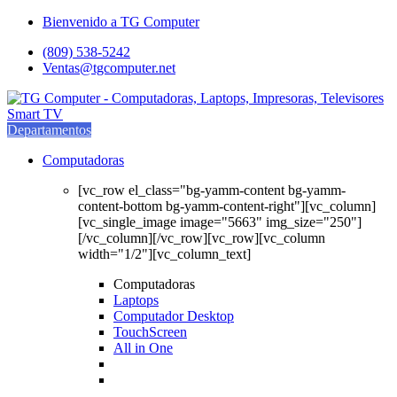
Saltar
saltar
Bienvenido a TG Computer
a
al
(809) 538-5242
navegación
contenido
Ventas@tgcomputer.net
Departamentos
Computadoras
[vc_row el_class="bg-yamm-content bg-yamm-
content-bottom bg-yamm-content-right"][vc_column]
[vc_single_image image="5663" img_size="250"]
[/vc_column][/vc_row][vc_row][vc_column
width="1/2"][vc_column_text]
Computadoras
Laptops
Computador Desktop
TouchScreen
All in One