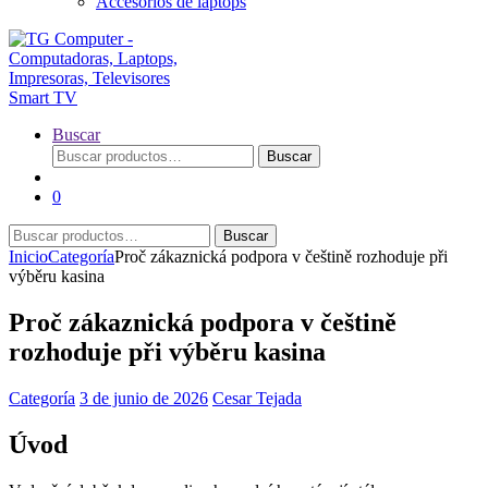
Accesorios de laptops
Buscar
Buscar
Buscar
por:
0
Buscar
Buscar
por:
Inicio
Categoría
Proč zákaznická podpora v češtině rozhoduje při
výběru kasina
Proč zákaznická podpora v češtině
rozhoduje při výběru kasina
Categoría
3 de junio de 2026
Cesar Tejada
Úvod