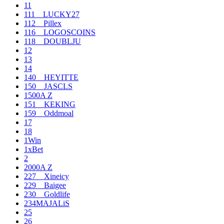
11
111__LUCKY27
112__Pillex
116__LOGOSCOINS
118__DOUBLJU
12
13
14
140__HEYITTE
150__JASCLS
1500A Z
151__KEKING
159__Oddmoal
17
18
1Win
1xBet
2
2000A Z
227__Xineicy
229__Baigee
230__Goldlife
234MAJALiS
25
26