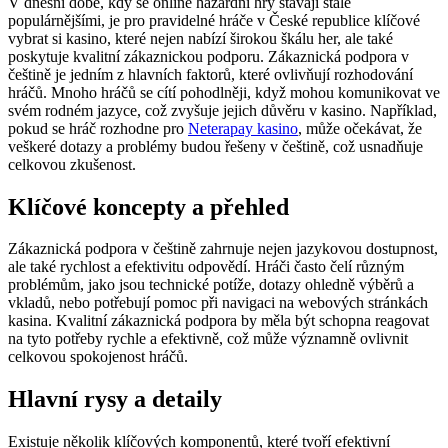
V dnešní době, kdy se online hazardní hry stávají stále
populárnějšími, je pro pravidelné hráče v České republice klíčové
vybrat si kasino, které nejen nabízí širokou škálu her, ale také
poskytuje kvalitní zákaznickou podporu. Zákaznická podpora v
češtině je jedním z hlavních faktorů, které ovlivňují rozhodování
hráčů. Mnoho hráčů se cítí pohodlněji, když mohou komunikovat ve
svém rodném jazyce, což zvyšuje jejich důvěru v kasino. Například,
pokud se hráč rozhodne pro
Neterapay kasino
, může očekávat, že
veškeré dotazy a problémy budou řešeny v češtině, což usnadňuje
celkovou zkušenost.
Klíčové koncepty a přehled
Zákaznická podpora v češtině zahrnuje nejen jazykovou dostupnost,
ale také rychlost a efektivitu odpovědí. Hráči často čelí různým
problémům, jako jsou technické potíže, dotazy ohledně výběrů a
vkladů, nebo potřebují pomoc při navigaci na webových stránkách
kasina. Kvalitní zákaznická podpora by měla být schopna reagovat
na tyto potřeby rychle a efektivně, což může významně ovlivnit
celkovou spokojenost hráčů.
Hlavní rysy a detaily
Existuje několik klíčových komponentů, které tvoří efektivní