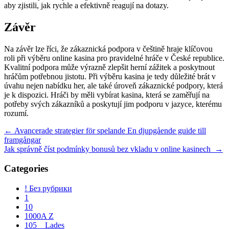
aby zjistili, jak rychle a efektivně reagují na dotazy.
Závěr
Na závěr lze říci, že zákaznická podpora v češtině hraje klíčovou
roli při výběru online kasina pro pravidelné hráče v České republice.
Kvalitní podpora může výrazně zlepšit herní zážitek a poskytnout
hráčům potřebnou jistotu. Při výběru kasina je tedy důležité brát v
úvahu nejen nabídku her, ale také úroveň zákaznické podpory, která
je k dispozici. Hráči by měli vybírat kasina, která se zaměřují na
potřeby svých zákazníků a poskytují jim podporu v jazyce, kterému
rozumí.
Navegación
←
Avancerade strategier för spelande En djupgående guide till
framgångar
de
Jak správně číst podmínky bonusů bez vkladu v online kasinech
→
entradas
Categories
! Без рубрики
1
10
1000A Z
105__Lades