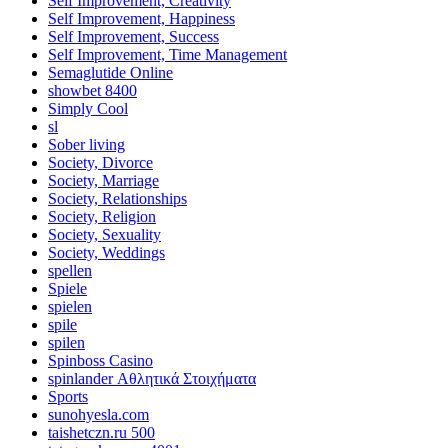
Self Improvement, Creativity
Self Improvement, Happiness
Self Improvement, Success
Self Improvement, Time Management
Semaglutide Online
showbet 8400
Simply Cool
sl
Sober living
Society, Divorce
Society, Marriage
Society, Relationships
Society, Religion
Society, Sexuality
Society, Weddings
spellen
Spiele
spielen
spile
spilen
Spinboss Casino
spinlander Αθλητικά Στοιχήματα
Sports
sunohyesla.com
taishetczn.ru 500