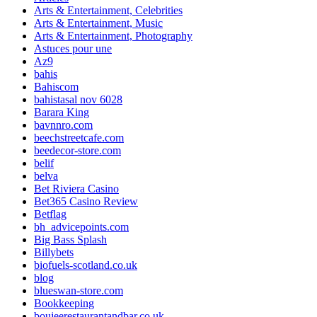
Arts & Entertainment, Celebrities
Arts & Entertainment, Music
Arts & Entertainment, Photography
Astuces pour une
Az9
bahis
Bahiscom
bahistasal nov 6028
Barara King
bavnnro.com
beechstreetcafe.com
beedecor-store.com
belif
belva
Bet Riviera Casino
Bet365 Casino Review
Betflag
bh_advicepoints.com
Big Bass Splash
Billybets
biofuels-scotland.co.uk
blog
blueswan-store.com
Bookkeeping
boujeerestaurantandbar.co.uk