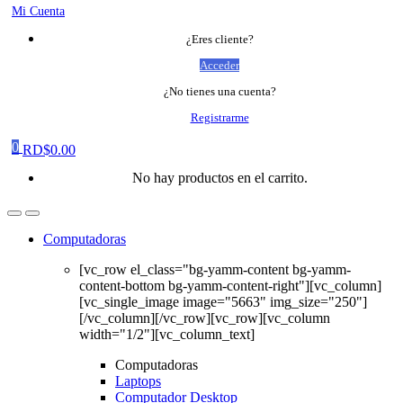
Mi Cuenta
¿Eres cliente?
Acceder
¿No tienes una cuenta?
Registrarme
0
RD$
0.00
No hay productos en el carrito.
Computadoras
[vc_row el_class="bg-yamm-content bg-yamm-
content-bottom bg-yamm-content-right"][vc_column]
[vc_single_image image="5663" img_size="250"]
[/vc_column][/vc_row][vc_row][vc_column
width="1/2"][vc_column_text]
Computadoras
Laptops
Computador Desktop