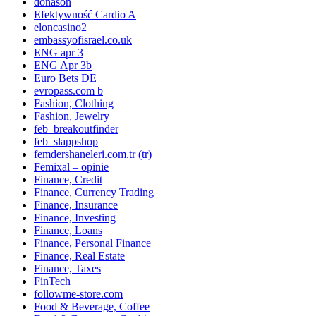
donason
Efektywność Cardio A
eloncasino2
embassyofisrael.co.uk
ENG apr 3
ENG Apr 3b
Euro Bets DE
evropass.com b
Fashion, Clothing
Fashion, Jewelry
feb_breakoutfinder
feb_slappshop
femdershaneleri.com.tr (tr)
Femixal – opinie
Finance, Credit
Finance, Currency Trading
Finance, Insurance
Finance, Investing
Finance, Loans
Finance, Personal Finance
Finance, Real Estate
Finance, Taxes
FinTech
followme-store.com
Food & Beverage, Coffee