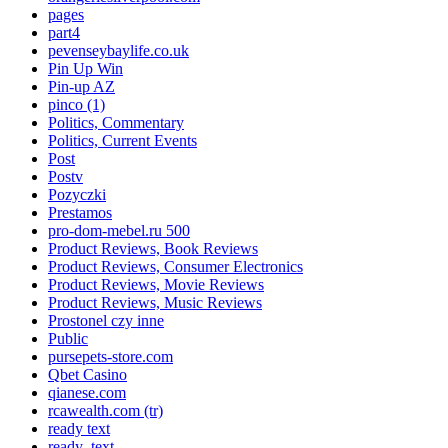
pages
part4
pevenseybaylife.co.uk
Pin Up Win
Pin-up AZ
pinco (1)
Politics, Commentary
Politics, Current Events
Post
Postv
Pozyczki
Prestamos
pro-dom-mebel.ru 500
Product Reviews, Book Reviews
Product Reviews, Consumer Electronics
Product Reviews, Movie Reviews
Product Reviews, Music Reviews
Prostonel czy inne
Public
pursepets-store.com
Qbet Casino
qianese.com
rcawealth.com (tr)
ready text
ready_text