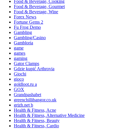
Food & Beverage, Cooking
Food & Beverage, Gourmet
Food & Beverage, Wine
Forex News
Fortune Gems 2
Fu Frog Demo
Gambling
Gambling/Casino
Gambloria
game
games
gaming
Gator Clamps
Gdzie kupić Arthrovia
Giochi
gioco
goldloot.ru a
GOX
Grandpashabet
greenchillibangor.co.uk
grizh.net b
Health & Fitness, Acne
Health & Fitness, Alternative Medicine
Health & Fitness, Beauty
Health & Fitness, Cardio