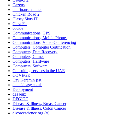
Categoría
Cazeus
ch_finansman.net
Chicken Road 2
Classy Slots IT
CleveFit
cocide
Communications, GPS
Communications, Mobile Phones
Communications, Video Conferencing
Computers, Computer Certification
Computers, Data Recovery
Computers, Games
Computers, Hardware
Computers, Software
Consulting services in the UAE
COVEGE
Czy Keramin jest
danieldeasy.co.uk
Deployment
des jeux
DFGIGT
Disease & Illness, Breast Cancer
Disease & Illness, Colon Cancer
divorcescience.org (tr)