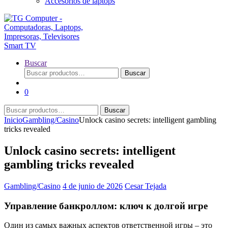
Accesorios de laptops
Buscar
Buscar
Buscar
por:
0
Buscar
Buscar
por:
Inicio
Gambling/Casino
Unlock casino secrets: intelligent gambling
tricks revealed
Unlock casino secrets: intelligent
gambling tricks revealed
Gambling/Casino
4 de junio de 2026
Cesar Tejada
Управление банкроллом: ключ к долгой игре
Один из самых важных аспектов ответственной игры – это