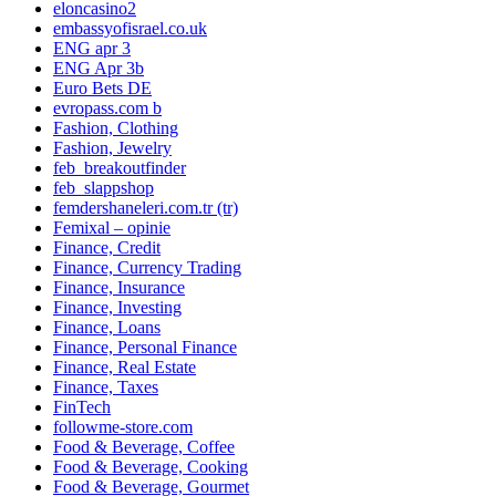
eloncasino2
embassyofisrael.co.uk
ENG apr 3
ENG Apr 3b
Euro Bets DE
evropass.com b
Fashion, Clothing
Fashion, Jewelry
feb_breakoutfinder
feb_slappshop
femdershaneleri.com.tr (tr)
Femixal – opinie
Finance, Credit
Finance, Currency Trading
Finance, Insurance
Finance, Investing
Finance, Loans
Finance, Personal Finance
Finance, Real Estate
Finance, Taxes
FinTech
followme-store.com
Food & Beverage, Coffee
Food & Beverage, Cooking
Food & Beverage, Gourmet