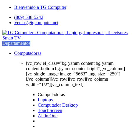
Saltar
saltar
Bienvenido a TG Computer
a
al
(809) 538-5242
navegación
contenido
Ventas@tgcomputer.net
Departamentos
Computadoras
[vc_row el_class="bg-yamm-content bg-yamm-
content-bottom bg-yamm-content-right"][vc_column]
[vc_single_image image="5663" img_size="250"]
[/vc_column][/vc_row][vc_row][vc_column
width="1/2"][vc_column_text]
Computadoras
Laptops
Computador Desktop
TouchScreen
All in One