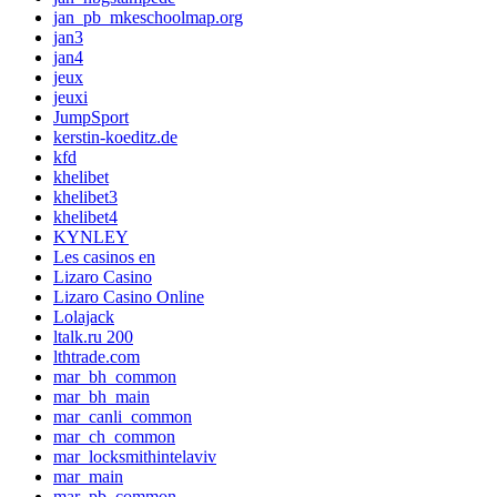
jan_pb_mkeschoolmap.org
jan3
jan4
jeux
jeuxi
JumpSport
kerstin-koeditz.de
kfd
khelibet
khelibet3
khelibet4
KYNLEY
Les casinos en
Lizaro Casino
Lizaro Casino Online
Lolajack
ltalk.ru 200
lthtrade.com
mar_bh_common
mar_bh_main
mar_canli_common
mar_ch_common
mar_locksmithintelaviv
mar_main
mar_pb_common