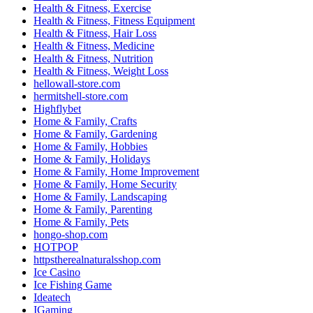
Health & Fitness, Exercise
Health & Fitness, Fitness Equipment
Health & Fitness, Hair Loss
Health & Fitness, Medicine
Health & Fitness, Nutrition
Health & Fitness, Weight Loss
hellowall-store.com
hermitshell-store.com
Highflybet
Home & Family, Crafts
Home & Family, Gardening
Home & Family, Hobbies
Home & Family, Holidays
Home & Family, Home Improvement
Home & Family, Home Security
Home & Family, Landscaping
Home & Family, Parenting
Home & Family, Pets
hongo-shop.com
HOTPOP
httpstherealnaturalsshop.com
Ice Casino
Ice Fishing Game
Ideatech
IGaming