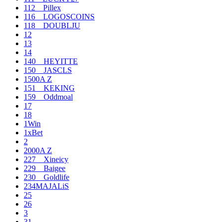
112__Pillex
116__LOGOSCOINS
118__DOUBLJU
12
13
14
140__HEYITTE
150__JASCLS
1500A Z
151__KEKING
159__Oddmoal
17
18
1Win
1xBet
2
2000A Z
227__Xineicy
229__Baigee
230__Goldlife
234MAJALiS
25
26
3
31