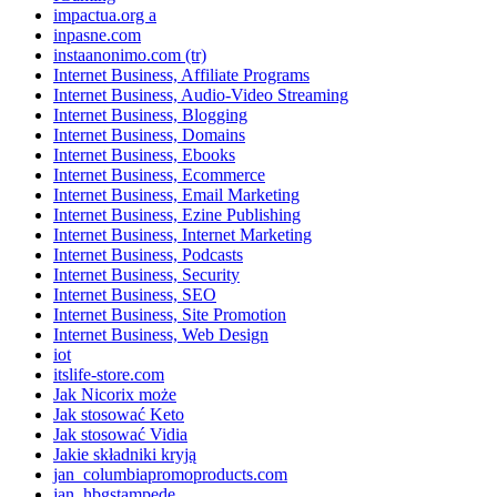
impactua.org a
inpasne.com
instaanonimo.com (tr)
Internet Business, Affiliate Programs
Internet Business, Audio-Video Streaming
Internet Business, Blogging
Internet Business, Domains
Internet Business, Ebooks
Internet Business, Ecommerce
Internet Business, Email Marketing
Internet Business, Ezine Publishing
Internet Business, Internet Marketing
Internet Business, Podcasts
Internet Business, Security
Internet Business, SEO
Internet Business, Site Promotion
Internet Business, Web Design
iot
itslife-store.com
Jak Nicorix może
Jak stosować Keto
Jak stosować Vidia
Jakie składniki kryją
jan_columbiapromoproducts.com
jan_hbgstampede