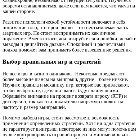
хладнокровие, независимо от текущей ситуации. Научитесь
вовремя останавливаться, даже если вам кажется, что удача на
вашей стороне.
Развитие психологической устойчивости включает в себя
понимание того, что проигрыши – это неотъемлемая часть
азартных игр. Не стоит воспринимать их как личное
поражение. Вместо этого, анализируйте свои ошибки, делайте
выводы и двигайтесь дальше. Спокойный и расчетливый
подход поможет вам принимать более взвешенные решения.
Выбор правильных игр и стратегий
Не все игры в казино одинаковы. Некоторые предлагают
более высокие шансы на выигрыш, другие – более низкие.
Изучите правила и механику игр, которые вас привлекают,
чтобы выбрать те, где ваши шансы будут наилучшими.
Обращайте внимание на процент возврата игроку (RTP) и
дисперсию, так как эти показатели напрямую влияют на
частоту и размер выигрышей.
Помимо выбора игры, стоит рассмотреть возможность
применения определенных стратегий. Хотя ни одна стратегия
не гарантирует выигрыш, некоторые из них могут помочь вам
лучше контролировать игровой процесс и минимизировать