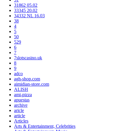
31862 05.02
33345 20.02
34332 NL 16.03
38
4
5
50
529
6
7
7slotscasino.uk
8
9
adco
agh-shop.com
aimidian-store.com
ALISH
ami-pizza
apuestas
archive
aricle
article
Articles
Arts & Entertainment, Celebrities