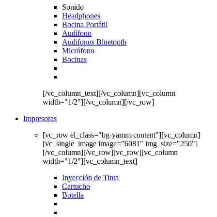
Sonido
Headphones
Bocina Portátil
Audífono
Audifonos Bluetooth
Micrófono
Bocinas
[/vc_column_text][/vc_column][vc_column
width="1/2"][/vc_column][/vc_row]
Impresoras
[vc_row el_class="bg-yamm-content"][vc_column]
[vc_single_image image="6081" img_size="250"]
[/vc_column][/vc_row][vc_row][vc_column
width="1/2"][vc_column_text]
Inyección de Tinta
Cartucho
Botella