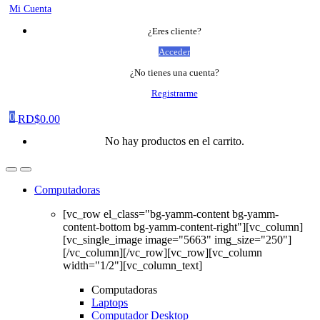
Mi Cuenta
¿Eres cliente?
Acceder
¿No tienes una cuenta?
Registrarme
0
RD$
0.00
No hay productos en el carrito.
Computadoras
[vc_row el_class="bg-yamm-content bg-yamm-
content-bottom bg-yamm-content-right"][vc_column]
[vc_single_image image="5663" img_size="250"]
[/vc_column][/vc_row][vc_row][vc_column
width="1/2"][vc_column_text]
Computadoras
Laptops
Computador Desktop