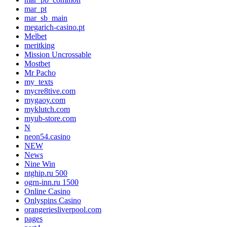
mar_pt
mar_sb_main
megarich-casino.pt
Melbet
meritking
Mission Uncrossable
Mostbet
Mr Pacho
my_texts
mycre8tive.com
mygaoy.com
myklutch.com
myub-store.com
N
neon54.casino
NEW
News
Nine Win
ntghip.ru 500
ogrn-inn.ru 1500
Online Casino
Onlyspins Casino
orangeriesliverpool.com
pages