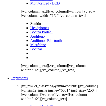
Monitor Led / LCD
[/vc_column_text][/vc_column][/vc_row][vc_row]
[vc_column width="1/2"][vc_column_text]
Sonido
Headphones
Bocina Portátil
Audífono
Audifonos Bluetooth
Micrófono
Bocinas
[/vc_column_text][/vc_column][vc_column
width="1/2"][/vc_column][/vc_row]
Impresoras
[vc_row el_class="bg-yamm-content"][vc_column]
[vc_single_image image="6081" img_size="250"]
[/vc_column][/vc_row][vc_row][vc_column
width="1/2"][vc_column_text]