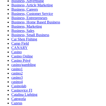
Business, Advertising
Business, Article Marketing
Business, Careers
Business, Customer Service
Business, Entrepreneurs
Business, Home Based Business
Business, Marketing
Business, Sales
Business, Small Business
Cai Shen Fishing
Camp Field
CANARY
Casino
Casino Online
Casino Privé
casino/gambling
casino1
casino2
casino3
casino4
Casinolab
Casinovice FI
Catalina Lighting
Categoría
Cazeus