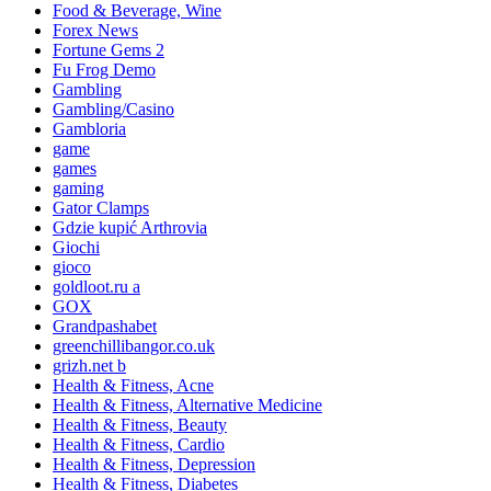
Food & Beverage, Wine
Forex News
Fortune Gems 2
Fu Frog Demo
Gambling
Gambling/Casino
Gambloria
game
games
gaming
Gator Clamps
Gdzie kupić Arthrovia
Giochi
gioco
goldloot.ru a
GOX
Grandpashabet
greenchillibangor.co.uk
grizh.net b
Health & Fitness, Acne
Health & Fitness, Alternative Medicine
Health & Fitness, Beauty
Health & Fitness, Cardio
Health & Fitness, Depression
Health & Fitness, Diabetes