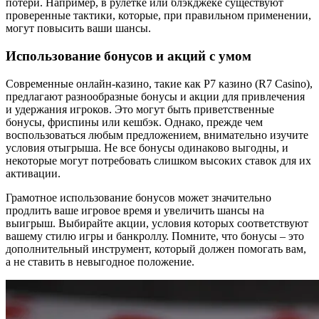
потери. Например, в рулетке или блэкджеке существуют
проверенные тактики, которые, при правильном применении,
могут повысить ваши шансы.
Использование бонусов и акций с умом
Современные онлайн-казино, такие как Р7 казино (R7 Casino),
предлагают разнообразные бонусы и акции для привлечения
и удержания игроков. Это могут быть приветственные
бонусы, фриспины или кешбэк. Однако, прежде чем
воспользоваться любым предложением, внимательно изучите
условия отыгрыша. Не все бонусы одинаково выгодны, и
некоторые могут потребовать слишком высоких ставок для их
активации.
Грамотное использование бонусов может значительно
продлить ваше игровое время и увеличить шансы на
выигрыш. Выбирайте акции, условия которых соответствуют
вашему стилю игры и банкроллу. Помните, что бонусы – это
дополнительный инструмент, который должен помогать вам,
а не ставить в невыгодное положение.