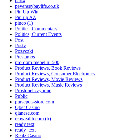
part4
pevenseybaylife.co.uk
Pin Up Win
Pin-up AZ
pinco (1)
Politics, Commentary
Politics, Current Events
Post
Postv
Pozyczki
Prestamos
pro-dom-mebel.ru 500
Product Reviews, Book Reviews
Product Reviews, Consumer Electronics
Product Reviews, Movie Reviews
Product Reviews, Music Reviews
Prostonel czy inne
Public
pursepets-store.com
Qbet Casino
qianese.com
rcawealth.com (tr)
ready text
ready_text
Realz Casino