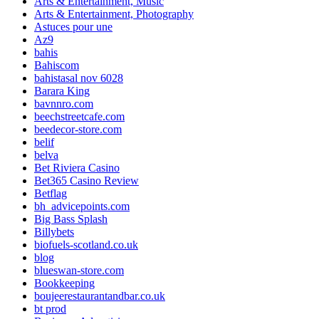
Arts & Entertainment, Music
Arts & Entertainment, Photography
Astuces pour une
Az9
bahis
Bahiscom
bahistasal nov 6028
Barara King
bavnnro.com
beechstreetcafe.com
beedecor-store.com
belif
belva
Bet Riviera Casino
Bet365 Casino Review
Betflag
bh_advicepoints.com
Big Bass Splash
Billybets
biofuels-scotland.co.uk
blog
blueswan-store.com
Bookkeeping
boujeerestaurantandbar.co.uk
bt prod