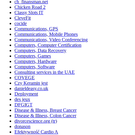
ch_finansman.net
Chicken Road 2
Classy Slots IT
CleveFit
cocide
Communications, GPS
Communications, Mobile Phones
Communications, Video Conferencing
Computers, Computer Certification
Computers, Data Recovery
Computers, Games
Computers, Hardware
Computers, Software
Consulting services in the UAE
COVEGE
Czy Keramin jest
danieldeasy.co.uk
Deployment
des jeux
DFGIGT
Disease & Illness, Breast Cancer
Disease & Illness, Colon Cancer
divorcescience.org (tr)
donason
Efektywność Cardio A