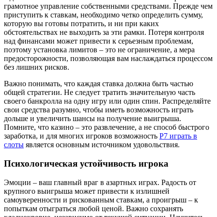
грамотное управление собственными средствами. Прежде чем
приступить к ставкам, необходимо четко определить сумму,
которую вы готовы потратить, и ни при каких
обстоятельствах не выходить за эти рамки. Потеря контроля
над финансами может привести к серьезным проблемам,
поэтому установка лимитов – это не ограничение, а мера
предосторожности, позволяющая вам наслаждаться процессом
без лишних рисков.
Важно понимать, что каждая ставка должна быть частью
общей стратегии. Не следует тратить значительную часть
своего банкролла на одну игру или один спин. Распределяйте
свои средства разумно, чтобы иметь возможность играть
дольше и увеличить шансы на получение выигрыша.
Помните, что казино – это развлечение, а не способ быстрого
заработка, и для многих игроков возможность
Р7 играть в
слоты
является основным источником удовольствия.
Психологическая устойчивость игрока
Эмоции – ваш главный враг в азартных играх. Радость от
крупного выигрыша может привести к излишней
самоуверенности и рискованным ставкам, а проигрыш – к
попыткам отыграться любой ценой. Важно сохранять