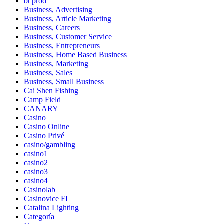
bt prod
Business, Advertising
Business, Article Marketing
Business, Careers
Business, Customer Service
Business, Entrepreneurs
Business, Home Based Business
Business, Marketing
Business, Sales
Business, Small Business
Cai Shen Fishing
Camp Field
CANARY
Casino
Casino Online
Casino Privé
casino/gambling
casino1
casino2
casino3
casino4
Casinolab
Casinovice FI
Catalina Lighting
Categoría