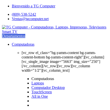
Saltar
saltar
Bienvenido a TG Computer
a
al
(809) 538-5242
navegación
contenido
Ventas@tgcomputer.net
Departamentos
Computadoras
[vc_row el_class="bg-yamm-content bg-yamm-
content-bottom bg-yamm-content-right"][vc_column]
[vc_single_image image="5663" img_size="250"]
[/vc_column][/vc_row][vc_row][vc_column
width="1/2"][vc_column_text]
Computadoras
Laptops
Computador Desktop
TouchScreen
All in One