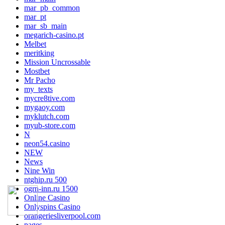
mar_pb_common
mar_pt
mar_sb_main
megarich-casino.pt
Melbet
meritking
Mission Uncrossable
Mostbet
Mr Pacho
my_texts
mycre8tive.com
mygaoy.com
myklutch.com
myub-store.com
N
neon54.casino
NEW
News
Nine Win
ntghip.ru 500
ogrn-inn.ru 1500
Online Casino
Onlyspins Casino
orangeriesliverpool.com
pages