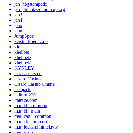
jan_hbgstampede
jan_pb_mkeschoolmap.org
jan3
jan4
jeux
jeuxi
JumpSport
kerstin-koeditz.de
kfd
khelibet
khelibet3
khelibet4
KYNLEY
Les casinos en
Lizaro Casino
Lizaro Casino Online
Lolajack
ltalk.ru 200
lthtrade.com
mar_bh_common
mar_bh_main
mar_canli_common
mar_ch_common
mar_locksmithintelaviv
mar_main