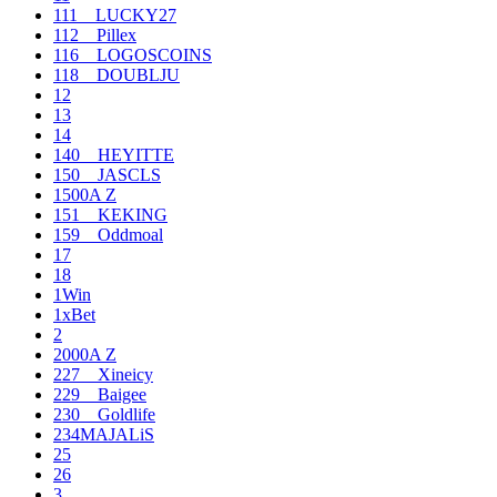
111__LUCKY27
112__Pillex
116__LOGOSCOINS
118__DOUBLJU
12
13
14
140__HEYITTE
150__JASCLS
1500A Z
151__KEKING
159__Oddmoal
17
18
1Win
1xBet
2
2000A Z
227__Xineicy
229__Baigee
230__Goldlife
234MAJALiS
25
26
3