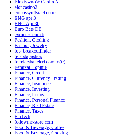
Efektywność Cardio A
eloncasino2
embassyofisrael.co.uk
ENG apr 3
ENG Apr 3b
Euro Bets DE
evropass.com b
Fashion, Clothing
Fashion, Jewelry
feb_breakoutfinder
feb_slappshop
femdershaneleri.com.tr (tr)
Femixal – opinie
Finance, Credit
Finance, Currency Trading
Finance, Insurance
Finance, Investing
Finance, Loans
Finance, Personal Finance
Finance, Real Estate
Finance, Taxes
FinTech
followme-store.com
Food & Beverage, Coffee
Food & Beverage, Cooking