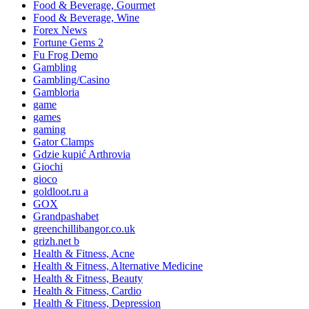
Food & Beverage, Gourmet
Food & Beverage, Wine
Forex News
Fortune Gems 2
Fu Frog Demo
Gambling
Gambling/Casino
Gambloria
game
games
gaming
Gator Clamps
Gdzie kupić Arthrovia
Giochi
gioco
goldloot.ru a
GOX
Grandpashabet
greenchillibangor.co.uk
grizh.net b
Health & Fitness, Acne
Health & Fitness, Alternative Medicine
Health & Fitness, Beauty
Health & Fitness, Cardio
Health & Fitness, Depression