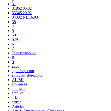
31
31862 05.02
33345 20.02
34332 NL 16.03
38
4
5
50
529
6
7
7slotscasino.uk
8
9
adco
agh-shop.com
aimidian-store.com
ALISH
ami-pizza
apuestas
archive
aricle
article
Articles
Arts & Entertainment, Celebrities