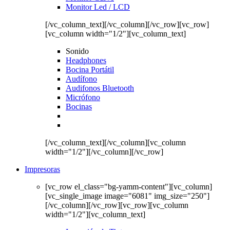
Monitor Led / LCD
[/vc_column_text][/vc_column][/vc_row][vc_row]
[vc_column width="1/2"][vc_column_text]
Sonido
Headphones
Bocina Portátil
Audífono
Audifonos Bluetooth
Micrófono
Bocinas
[/vc_column_text][/vc_column][vc_column
width="1/2"][/vc_column][/vc_row]
Impresoras
[vc_row el_class="bg-yamm-content"][vc_column]
[vc_single_image image="6081" img_size="250"]
[/vc_column][/vc_row][vc_row][vc_column
width="1/2"][vc_column_text]