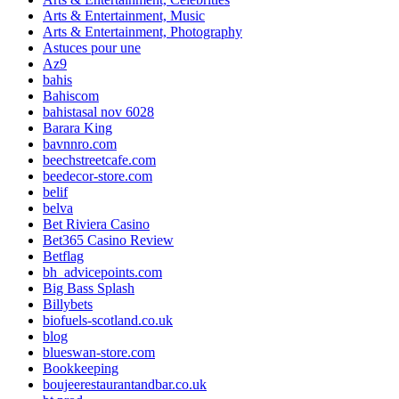
Arts & Entertainment, Music
Arts & Entertainment, Photography
Astuces pour une
Az9
bahis
Bahiscom
bahistasal nov 6028
Barara King
bavnnro.com
beechstreetcafe.com
beedecor-store.com
belif
belva
Bet Riviera Casino
Bet365 Casino Review
Betflag
bh_advicepoints.com
Big Bass Splash
Billybets
biofuels-scotland.co.uk
blog
blueswan-store.com
Bookkeeping
boujeerestaurantandbar.co.uk