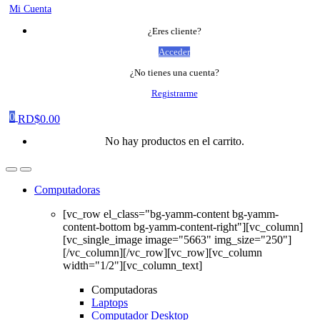
Mi Cuenta
¿Eres cliente?
Acceder
¿No tienes una cuenta?
Registrarme
0
RD$
0.00
No hay productos en el carrito.
Computadoras
[vc_row el_class="bg-yamm-content bg-yamm-
content-bottom bg-yamm-content-right"][vc_column]
[vc_single_image image="5663" img_size="250"]
[/vc_column][/vc_row][vc_row][vc_column
width="1/2"][vc_column_text]
Computadoras
Laptops
Computador Desktop