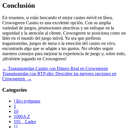
Conclusión
En resumen, si estás buscando el mejor casino móvil en línea,
Crowngreen Casino es una excelente opción. Con su amplia
variedad de juegos, promociones atractivas y un enfoque en la
seguridad y la atención al cliente, Crowngreen se posiciona como un
líder en el mundo del juego móvil. Ya sea que prefieras
tragamonedas, juegos de mesa o la emoción del casino en vivo,
encontrarás algo que se adapte a tus gustos. No olvides seguir
nuestros consejos para mejorar tu experiencia de juego y, sobre todo,
¡diviértete jugando en Crowngreen!
Navegación
←
Tragamonedas Casino con Dinero Real en Crowngreen
Tragamonedas con RTP alto: Descubre las mejores opciones en
de
Crowngreen
→
entradas
Categories
! Без рубрики
1
10
1000A Z
105__Lades
11