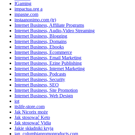
IGaming
impactua.org a
inpasne.com
instaanonimo.com (tr)
Internet Business, Affiliate Programs
Internet Business, Audio-Video Streaming
Internet Business, Blogging
Internet Business, Domains
Internet Business, Ebooks
Internet Business, Ecommerce
Internet Business, Email Marketing
Internet Business, Ezine Publishing
Internet Business, Internet Marketing
Internet Business, Podcasts
Internet Business, Security
Internet Business, SEO
Internet Business, Site Promotion
Internet Business, Web Design
iot
itslife-store.com
Jak Nicorix może
Jak stosować Keto
Jak stosować Vidia
Jakie składniki kryją
jan_columbiapromoproducts.com