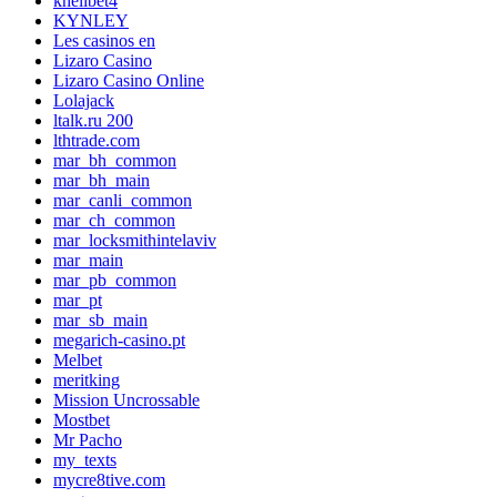
khelibet4
KYNLEY
Les casinos en
Lizaro Casino
Lizaro Casino Online
Lolajack
ltalk.ru 200
lthtrade.com
mar_bh_common
mar_bh_main
mar_canli_common
mar_ch_common
mar_locksmithintelaviv
mar_main
mar_pb_common
mar_pt
mar_sb_main
megarich-casino.pt
Melbet
meritking
Mission Uncrossable
Mostbet
Mr Pacho
my_texts
mycre8tive.com