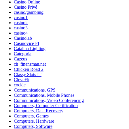
Casino Online
Casino Privé
casino/gambling
casino1
casino2
casino3
casino4
Casinolab
Casinovice FI
Catalina Lighting
Categoría
Cazeus
ch_finansman.net
Chicken Road 2
Classy Slots IT
CleveFit
cocide
Communications, GPS
Communications, Mobile Phones
Communications, Video Conferencing
Computers, Computer Certification
Computers, Data Recovery
Computers, Games
Computers, Hardware
Computers, Software