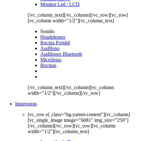
Monitor Led / LCD
[/vc_column_text][/vc_column][/vc_row][vc_row]
[vc_column width="1/2"][vc_column_text]
Sonido
Headphones
Bocina Portátil
Audífono
Audifonos Bluetooth
Micrófono
Bocinas
[/vc_column_text][/vc_column][vc_column
width="1/2"][/vc_column][/vc_row]
Impresoras
[vc_row el_class="bg-yamm-content"][vc_column]
[vc_single_image image="6081" img_size="250"]
[/vc_column][/vc_row][vc_row][vc_column
width="1/2"][vc_column_text]