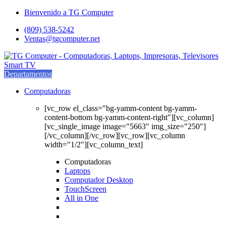
Saltar
saltar
Bienvenido a TG Computer
a
al
(809) 538-5242
navegación
contenido
Ventas@tgcomputer.net
Departamentos
Computadoras
[vc_row el_class="bg-yamm-content bg-yamm-
content-bottom bg-yamm-content-right"][vc_column]
[vc_single_image image="5663" img_size="250"]
[/vc_column][/vc_row][vc_row][vc_column
width="1/2"][vc_column_text]
Computadoras
Laptops
Computador Desktop
TouchScreen
All in One