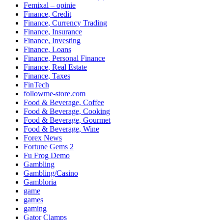
Femixal – opinie
Finance, Credit
Finance, Currency Trading
Finance, Insurance
Finance, Investing
Finance, Loans
Finance, Personal Finance
Finance, Real Estate
Finance, Taxes
FinTech
followme-store.com
Food & Beverage, Coffee
Food & Beverage, Cooking
Food & Beverage, Gourmet
Food & Beverage, Wine
Forex News
Fortune Gems 2
Fu Frog Demo
Gambling
Gambling/Casino
Gambloria
game
games
gaming
Gator Clamps