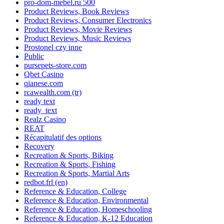
pro-dom-mebel.ru 500
Product Reviews, Book Reviews
Product Reviews, Consumer Electronics
Product Reviews, Movie Reviews
Product Reviews, Music Reviews
Prostonel czy inne
Public
pursepets-store.com
Qbet Casino
qianese.com
rcawealth.com (tr)
ready text
ready_text
Realz Casino
REAT
Récapitulatif des options
Recovery
Recreation & Sports, Biking
Recreation & Sports, Fishing
Recreation & Sports, Martial Arts
redbot.frl (en)
Reference & Education, College
Reference & Education, Environmental
Reference & Education, Homeschooling
Reference & Education, K-12 Education