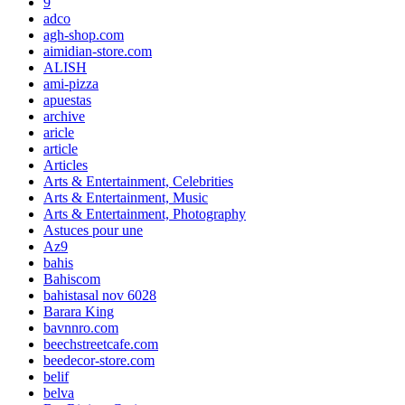
9
adco
agh-shop.com
aimidian-store.com
ALISH
ami-pizza
apuestas
archive
aricle
article
Articles
Arts & Entertainment, Celebrities
Arts & Entertainment, Music
Arts & Entertainment, Photography
Astuces pour une
Az9
bahis
Bahiscom
bahistasal nov 6028
Barara King
bavnnro.com
beechstreetcafe.com
beedecor-store.com
belif
belva