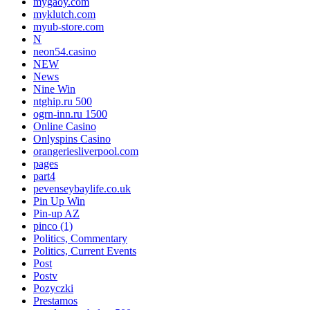
mygaoy.com
myklutch.com
myub-store.com
N
neon54.casino
NEW
News
Nine Win
ntghip.ru 500
ogrn-inn.ru 1500
Online Casino
Onlyspins Casino
orangeriesliverpool.com
pages
part4
pevenseybaylife.co.uk
Pin Up Win
Pin-up AZ
pinco (1)
Politics, Commentary
Politics, Current Events
Post
Postv
Pozyczki
Prestamos