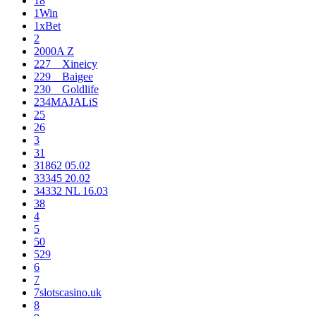
18
1Win
1xBet
2
2000A Z
227__Xineicy
229__Baigee
230__Goldlife
234MAJALiS
25
26
3
31
31862 05.02
33345 20.02
34332 NL 16.03
38
4
5
50
529
6
7
7slotscasino.uk
8