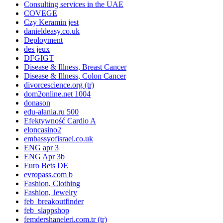
Consulting services in the UAE
COVEGE
Czy Keramin jest
danieldeasy.co.uk
Deployment
des jeux
DFGIGT
Disease & Illness, Breast Cancer
Disease & Illness, Colon Cancer
divorcescience.org (tr)
dom2online.net 1004
donason
edu-alania.ru 500
Efektywność Cardio A
eloncasino2
embassyofisrael.co.uk
ENG apr 3
ENG Apr 3b
Euro Bets DE
evropass.com b
Fashion, Clothing
Fashion, Jewelry
feb_breakoutfinder
feb_slappshop
femdershaneleri.com.tr (tr)