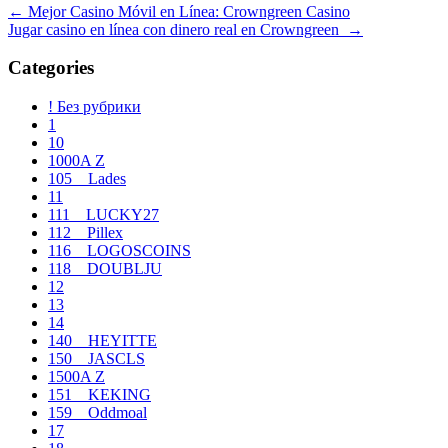
Navegación
←
Mejor Casino Móvil en Línea: Crowngreen Casino
Jugar casino en línea con dinero real en Crowngreen
→
de
entradas
Categories
! Без рубрики
1
10
1000A Z
105__Lades
11
111__LUCKY27
112__Pillex
116__LOGOSCOINS
118__DOUBLJU
12
13
14
140__HEYITTE
150__JASCLS
1500A Z
151__KEKING
159__Oddmoal
17