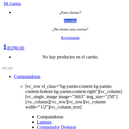
Mi Cuenta
¿Eres cliente?
Acceder
¿No tienes una cuenta?
Registrarme
0
RD$
0.00
No hay productos en el carrito.
Computadoras
[vc_row el_class="bg-yamm-content bg-yamm-
content-bottom bg-yamm-content-right"][vc_column]
[vc_single_image image="5663" img_size="250"]
[/vc_column][/vc_row][vc_row][vc_column
width="1/2"][vc_column_text]
Computadoras
Laptops
Computador Desktop