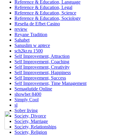
Reference & Education, Language
Reference & Education, Legal
Reference & Education, Science
Reference & Education, Sociology
Reseña de Efbet Casino
review
Reyane Tradition
Sahabet
Sanuslim w aptece
sch2kr.ru 1500
Self Improvement, Attraction
Self Improvement, Coaching
Self Improvement, Creativity
Self Improvement, Happiness
Self Improvement, Success
Self Improvement, Time Management
Semaglutide Online
showbet 8400
Simply Cool
sl
Sober living
Society, Divorce
Society, Marriage
Society, Relationships
Society, Religion